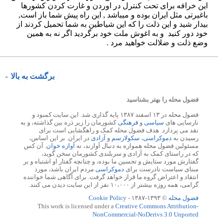
برگشت به بالا
فضول محله را بهتر بشناسید
فضول محله در ۱۳ اسفند ۱۳۸۷ پایه گذاری شد. این سایت کمبود و
نارسایی های
سیاسی
و
فرهنگی
کشورمان را زیر ذره بین گذاشته، و به
نقد می پردازد. هدف فضول محله کمک و راهگشایی است برای
رسیدن به
دموکراسی
،
سکولارسم
و
آزادی
در ایران. بر این اساس،
مسئولین فضول محله همواره به دنبال آوازند، نه
آوازه خوان
. آن کس
که در راستای کمک به آزادی و سربلندی کشورمان سخن گوید،
گفتارش مورد ستایش و تحسین ما بوده، و چنانچه گفتار او اشتباه و بر
مبنای سیاست نادرست برای
دموکراسی
مردم ایران باشد، مورد
انتقاد و اعتراض گروه ما قرار خواهد گرفت. برای آگاهی شما خواننده
گرامی، همه روزه بیشتر از ۱۰،۰۰۰ نفر از این سایت دیدن می کنند.
فضول محله
© ۱۳۹۳-۱۳۸۷ -
Cookie Policy
This work is licensed under a
Creative Commons Attribution-
NonCommercial-NoDerivs 3.0 Unported