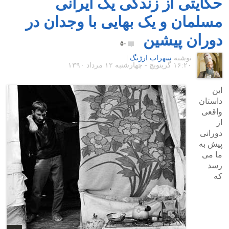
حکایتی از زندگی یک ایرانی
مسلمان و یک بهایی با وجدان در
دوران پیشین
۵۰
نوشته
سهراب ارژنگ
|
۱۶:۲۰ گرينويچ - چهارشنبه ۱۲ مرداد ۱۳۹۰
این
داستان
واقعی
از
دورانی
پیش به
ما می
رسد
که