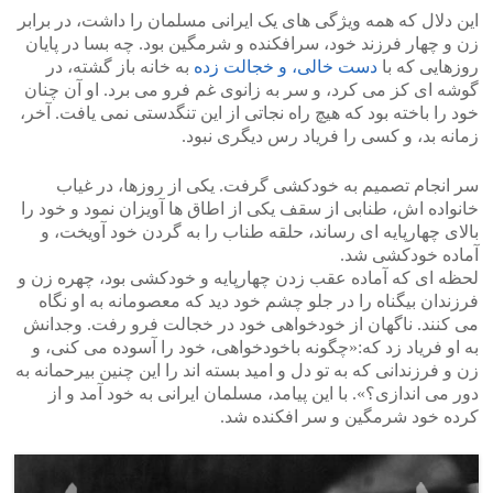
این دلال که همه ویژگی های یک ایرانی مسلمان را داشت، در برابر
زن و چهار فرزند خود، سرافکنده و شرمگین بود. چه بسا در پایان
روزهایی که با
دست خالی، و خجالت زده
به خانه باز گشته، در
گوشه ای کز می کرد، و سر به زانوی غم فرو می برد. او آن چنان
خود را باخته بود که هیچ راه نجاتی از این تنگدستی نمی یافت. آخر،
زمانه بد، و کسی را فریاد رس دیگری نبود.
سر انجام تصمیم به خودکشی گرفت. یکی از روزها، در غیاب
خانواده اش، طنابی از سقف یکی از اطاق ها آویزان نمود و خود را
بالای چهارپایه ای رساند، حلقه طناب را به گردن خود آویخت، و
آماده خودکشی شد.
لحظه ای که آماده عقب زدن چهارپایه و خودکشی بود، چهره زن و
فرزندان بیگناه را در جلو چشم خود دید که معصومانه به او نگاه
می کنند. ناگهان از خودخواهی خود در خجالت فرو رفت. وجدانش
به او فریاد زد که:«چگونه باخودخواهی، خود را آسوده می کنی، و
زن و فرزندانی که به تو دل و امید بسته اند را این چنین بیرحمانه به
دور می اندازی؟». با این پیامد، مسلمان ایرانی به خود آمد و از
کرده خود شرمگین و سر افکنده شد.