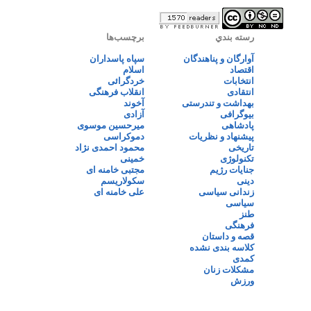
رسته بندي
برچسب‌ها
آوارگان و پناهندگان
سپاه پاسداران
اقتصاد
اسلام
انتخابات
خردگرائی
انتقادی
انقلاب فرهنگی
بهداشت و تندرستی
آخوند
بیوگرافی
آزادی
پادشاهی
میرحسین موسوی
پیشنهاد و نظریات
دموکراسی
تاریخی
محمود احمدی نژاد
تکنولوژی
خمینی
جنایات رژیم
مجتبی خامنه ای
دینی
سکولاریسم
زندانی سیاسی
علی خامنه ای
سیاسی
طنز
فرهنگی
قصه و داستان
کلاسه بندی نشده
کمدی
مشکلات زنان
ورزش