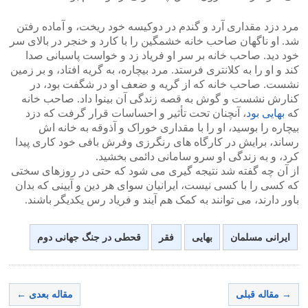
مرد دزد مقداری آرد و گندم در دوکیسه خود ریخت، و آماده رفتن
شد. او ناگهان صاحب خانه خشمگین را با کارد و خنجر در بالای سر
خود دید. صاحب خانه بر سر او فریاد زد و خواست پاسبانی صدا
کند و او را به کلانتری فرستد. مرد بیچاره، به گریه افتاد، و بر زمین
نشست. صاحب خانه که از گریه و ضعف او در شگفت بود، در
کنارش نشست و گوش به قصه زندگی آن بینوا داد. صاحب خانه
که
بهایی بود
، آنچنان تحت تأثیر و احساسات قرار گرفت که دزد
بیچاره را بوسید، او را با مقداری خوراک و آذوقه به خانه اش
رساند، برایش در کارگاه های رنگرزی وفرش بافی خود کاری پیدا
کرد، و به زندگی او سرو سامانی دائمی بخشید.
از آن چه گفته شد نتیجه گیری می شود که حتی در روزهای سختی
که کسی را با کسی نیست، ایرانیان سوای هر دین و آیینی که بدان
باور دارند، می توانند به کمک هم آیند و فریاد رس یکدیگر باشند.
ایرانی مسلمان
بهایی
فقر
قحطی در جنگ جهانی دوم
→ مقاله قبلی
مقاله بعدی ←