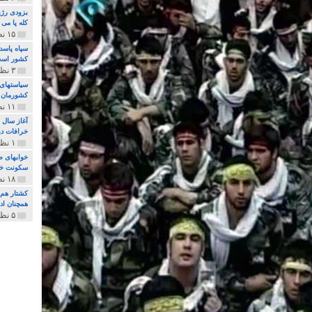
بزودی رژی
کله پا می
۱۵ نظر و ۳۲۷ پخش
سپاه پاسد
کشور اس
۳ نظر و ۱۶۲ پخش
سیاستهای 
کشورمان 
۱۱ نظر و ۳۱۵ پخش
آغاز سال 
خرافات دی
۱ نظر و ۷۴ پخش
خوابهای ط
سکونت خو
۱۸ نظر و ۸۹۷ پخش
کشتار هم م
همچنان ادا
۵ نظر و ۲۵۹ پخش