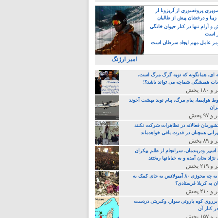
یری پروفسوری از آریزونا از
زیبا و درخشان پیش از طالبان
 آرام تنها در کنار حیوان خانگی
ر است
ز عامل مهم ایجاد سرطان است
امیر ارژنگ
ه ای، همانگونه که توبه گرگ مرگ است،
ات همیشگی شماچه می تواند باشد؟!
ط هواپیما، پیام مرگ، پیام نوید بهشت آخوند
ران
 کشورمان فعالانه در تظاهرات شرکت نکنند
رانی همچنان در قدرت باقی خواهدماند
 اسیر ودربندمان، سرانجام از ظلم بیکران
نژاد بجان آمده و به خبابانها ریختند
خامنه ای، به چه مجوزی ۸۰ آمبولانس به جای کمک به
ن به کربلا فرستادی؟
 برروی کوه باروتی سوار، وکبریتی دردست
ر کنار آن