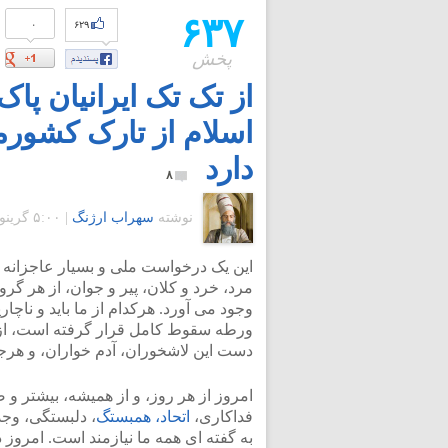
۶۳۷
۰
۶۲۹
پخش
از تک تک ایرانیان پ
اسلام از تارک کشورم
دارد
۸
نوشته
سهراب ارژنگ
|
۵:۰۰ گرينويچ - جمعه ۴ آذر ۱۳۹۰
این یک درخواست ملی و بسیار عاجزانه 
مرد، خرد و کلان، پیر و جوان، از هر گر
وجود می آورد. هرکدام از ما باید و ناچ
ورطه سقوط کامل قرار گرفته است، از 
دست این لاشخوران، آدم خواران، و هرج
امروز از هر روز، و از همیشه، بیشتر و
فداکاری،
اتحاد، همبستگ
، دلبستگی، وجد
به گفته ای همه ما نیازمند است. امروز