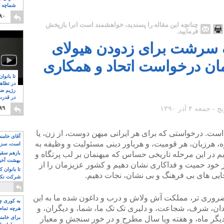
شماچه م
۸
۸۰
چنانچه این مقاله را پسندید، خواهشمند است آنرا بازپخش
فرمایید.
اک سرشت برای زدودن هیولای
ان درخواست اتحاد و همکاری
تا بانوا
در تظاه
رژیم ضد
در قدرت
۸
۸۹
است. درخواستی که برای هر ایرانی میهن دوست، از زن، یا
آقای خامن
وه، هرزبان، هر قومیت، و هرباور دینی مسئولیت و وظیفه به
است، سزا
تواند باشد؟
اریم در این مرحله تاریخی حساس که میهنمان بر لب پرتگاه و
بازهم سقوط
بهشت آخون
خود حمیت و فداکاری نشان دهیم و کشور عزیزمان را از
تا بانوان 
ایی های بی فرهنگ و بی نشان، نجات دهیم.
شرکت نکنن
قدرت باقی
 ضروری تر، مملکت آش ولاش و درب و داغون شده ما به این
به کوری چش
ان، شرف، شجاعت، و دلیری تک تک ما، شما، و دیگران، و
هرچه تمام
 دیگر ماه، و هفته ویا سال مطرح و در خور سنجش و معیار
برای خامنه