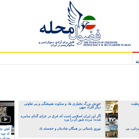
تلاش برای آزادی، دموکراسی و
THE PURSUIT OF FREEDOM,
سکولاریسم در ایران
DEMOCRACY & SECULARISM IN IRAN
ت
وطیت
خیزش بزرگ بختیاری ها، و سکوت همیشگی و بی تفاوتی
دیگر افراد میهن
اگر این ایران اسلامی است که غرق در عزای گدای سامره
شده؛ مرده شور آن را ببرد
زدلی، بی
نوروز باستانی بر همگان شادمان و خجسته باد
آقای خام
که توبه
سزای ج