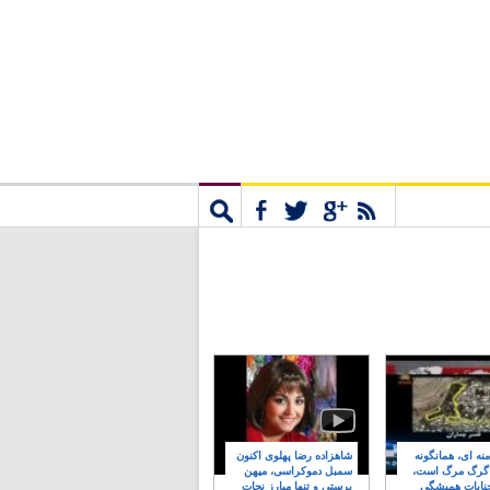
مشترک
جستجو
نه ای، همانگونه
شاهزاده رضا پهلوی اکنون
 گرگ مرگ است،
سمبل دموکراسی، میهن
نایات همیشگی
پرستی و تنها مبارز نجات