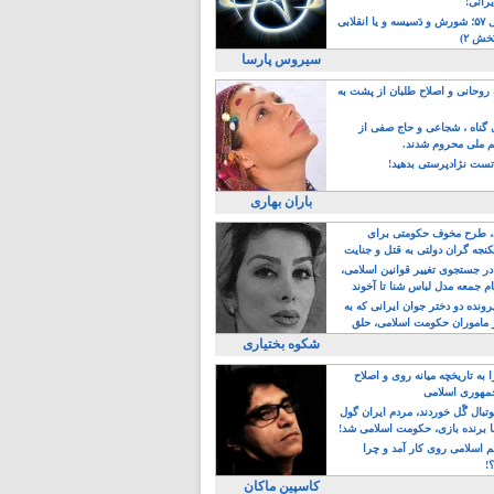
یرانی!
رویداد سال ۵۷؛ شورش و دَسیسه و یا انقلابی
خش ۲)
سیروس پارسا
روحانی و اصلاح طلبان از پشت به
ی گناه ، شجاعی و حاج صفی از
یم ملی محروم شدند.
ست نژادپرستی بدهید!
باران بهاری
طرح مخوف حکومتی برای
جه گران دولتی به قتل و جنایت
در جستجوی تغییر قوانین اسلامی،
ام جمعه مدل لباس شنا تا آخوند
مجنسگرا!
رونده دو دختر جوان ایرانی که به
 ماموران حکومت اسلامی، حلق
شکوه بختیاری
 به تاریخچه میانه روی و اصلاح
مهوری اسلامی
وتبال گًل خوردند، مردم ایران گول
ا برنده بازی، حکومت اسلامی شد!
م اسلامی روی کار آمد و چرا
؟!
کاسپین ماکان