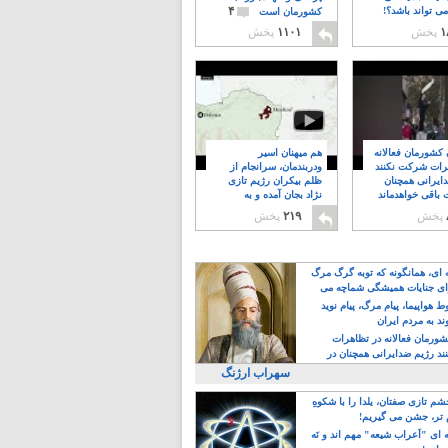
۴
ی تواند باشد؟!
کشورمان است
۱
پخش
۱۱۰۱
پخش
ن کشورمان فعالانه
هم میهنان اسیر
رات شرکت نکنند
ودربندمان، سرانجام از
ایرانی همچنان
ظلم بیکران رژیم تازی
 باقی خواهدماند
نژاد بجان آمده و به
۸
خبابانها ریختند
پخش
۲۱۹
پخش
ه ای، همانگونه که توبه گرگ مرگ
ی جنایات همیشگی شماچه می
!
 هواپیما، پیام مرگ، پیام نوید
د به مردم ایران
کشورمان فعالانه در تظاهرات
د رژیم ضدایرانی همچنان در
 خواهدماند
سهراب ارژنگ
م تازی صفتان، یلدا را با شکوهِ
 تر، جشن می گیریم!
 ای "اَعراب شیعه" مهم اند و نَه