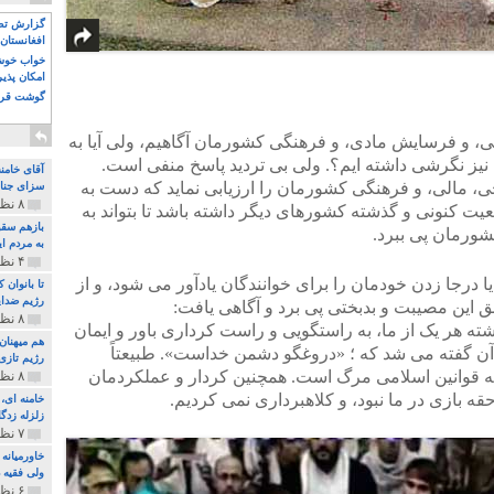
گزارش تصو
افغانستان 
خواب خوش و
امکان پذی
گوشت قرم
نی، و فرسایش مادی، و فرهنگی کشورمان آگاهیم، ولی آیا به
نیز نگرشی داشته ایم؟. ولی بی تردید پاسخ منفی است.
آقای خامن
، مالی، و فرهنگی کشورمان را ارزیابی نماید که دست به
سزای جنای
۸ نظر و ۱۸۰ پخش
 کنونی و گذشته کشورهای دیگر داشته باشد تا بتواند به
بازهم سقو
ورمان پی ببرد.
به مردم ای
۴ نظر و ۹۷ پخش
یا درجا زدن خودمان را برای خوانندگان یادآور می شود، و از
تا بانوان
رژیم ضدای
ق این مصیبت و بدبختی پی برد و آگاهی یافت:
۸ نظر و ۸۹ پخش
ته هر یک از ما، به راستگویی و راست کرداری باور و ایمان
هم میهنان
 آن گفته می شد که ؛ «دروغگو دشمن خداست». طبیعتاً
رژیم تازی 
ه قوانین اسلامی مرگ است. همچنین کردار و عملکردمان
۸ نظر و ۲۱۹ پخش
ه بازی در ما نبود، و کلاهبرداری نمی کردیم.
زلزله زدگا
۷ نظر و ۲۱۰ پخش
خاورمیانه
ولی فقیه د
۶ نظر و ۱۵۷ پخش