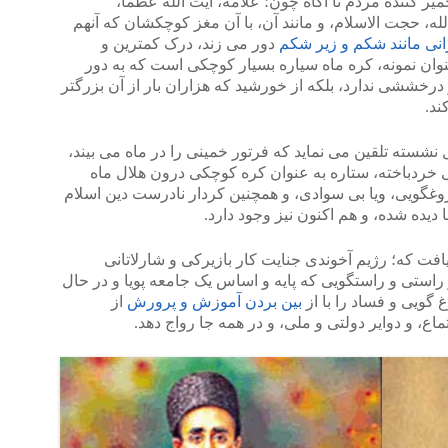
یر کننده مردم نا آگاه چون؛ علامه، آیت الله عظما،
، حجت الاسلام، و مانند آن، با آن مغز کوچکشان که آنهم
نی مانند شکم و زیر شکم
دور می زند، درک کمترین و
نوان نمونه، کره ماه سیاره بسیار کوچکی است که به دور
درخششی ندارد، بلکه از خورشید که هزاران بار از آن بزرگتر
ند.
نشسته تلقین می نماید که فرتور خمینی را در ماه می بیند،
 خردباخته، ستاره به عنوان کره کوچکی درون هلال ماه
روغگویی، ویا بی سوادی، و همچنین کردار نادرست دین اسلام
دیده شده، و هم اکنون نیز وجود دارد.
افت که؛ رژیم آخوندی جنایت کار بازیرکی و شارلاتانی
راستی و راستگویی که پایه و اساس یک جامعه پویا و در حال
ویی و فساد را با از
بین بردن آموزش و پرورش
از
ماع، و دوایر دولتی و ملی، و در همه جا رواج دهد.