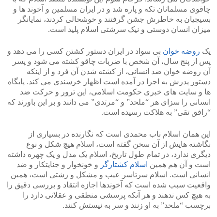
چاقوی مسلمانان تکه و پاره شد و در ایران مسلمین و آخوند ها و
بسیجیان به خاطرش جشن گرفتند و خوشحالی کردند، نمایانگر
میزان انسان دوستی و نیک سرشتی اسلام پلید است.
یک
روضه خوان
بی سواد در ایران دستور کشتن کسی را می دهد و
پس از پنج سال، آن شخص با ضربات چاقو کشته می شود و پسر
آن روضه خوان ضد انسانی، از کشته شدن آن فرد و از اینکه
دستور پدرش به اجرا در آمده است اظهار خرسندی می کند. پایگاه
ها و سایت های خبری حکومت اسلامی، این ترور و حرکت ضد
انسانی را سزای هر “ملحد” و “مرتدی” می دانند و بر این باورند که
“رافق تقی” به هلاکت رسیده است.
این همان اسلام ناب محمدی است که نگارنده در بسیاری از
نگاشته هایش از آن سخن گفته است، اسلام هیچ شکل و نوع
دیگری ندارد، در تمام طول تاریخ، اسلام یک مدل و یک چهره داشته
است و آن هم همین
اسلام کشتارگر
و خونخوار و جنایتکار و ضد
انسانی است. اسلام سرتاسر عیب و مشکل و زشتی است، همین
واقعیت سبب شده است که آخوندها اجازه انتقاد و بررسی دقیق را
به هیچ کس ندهند و هر آنکه پرسشی منطقی و عقلانی دارد را
برچسب “ملحد” به او زنند و سر به نیستش کنند.