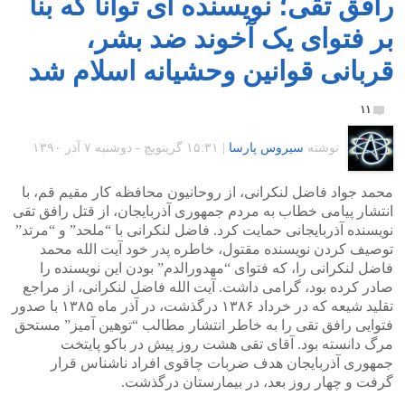
رافق تقی؛ نویسنده ای توانا که بنا
بر فتوای یک آخوند ضد بشر،
قربانی قوانین وحشیانه اسلام شد
۱۱
نوشته
سیروس پارسا
|
۱۵:۳۱ گرينويچ - دوشنبه ۷ آذر ۱۳۹۰
محمد جواد فاضل لنکرانی، از روحانیون محافظه کار مقیم قم، با
انتشار پیامی خطاب به مردم جمهوری آذربایجان، از قتل رافق تقی
نویسنده آذربایجانی حمایت کرد. فاضل لنکرانی با “ملحد” و “مرتد”
توصیف کردن نویسنده مقتول، خاطره پدر خود آیت الله محمد
فاضل لنکرانی را، که فتوای “مهدورالدم” بودن این نویسنده را
صادر کرده بود، گرامی داشت. آیت الله فاضل لنکرانی، از مراجع
تقلید شیعه که در خرداد ۱۳۸۶ درگذشت، در آذر ماه ۱۳۸۵ با صدور
فتوایی رافق تقی را به خاطر انتشار مطالب “توهین آمیز” مستحق
مرگ دانسته بود. آقای تقی هشت روز پیش در باکو پایتخت
جمهوری آذربایجان هدف ضربات چاقوی افراد ناشناس قرار
گرفت و چهار روز بعد، در بیمارستان درگذشت.