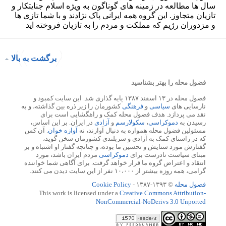
برگشت به بالا
فضول محله را بهتر بشناسید
فضول محله در ۱۳ اسفند ۱۳۸۷ پایه گذاری شد. این سایت کمبود و
نارسایی های
سیاسی
و
فرهنگی
کشورمان را زیر ذره بین گذاشته، و به
نقد می پردازد. هدف فضول محله کمک و راهگشایی است برای
رسیدن به
دموکراسی
،
سکولارسم
و
آزادی
در ایران. بر این اساس،
مسئولین فضول محله همواره به دنبال آوازند، نه
آوازه خوان
. آن کس
که در راستای کمک به آزادی و سربلندی کشورمان سخن گوید،
گفتارش مورد ستایش و تحسین ما بوده، و چنانچه گفتار او اشتباه و بر
مبنای سیاست نادرست برای
دموکراسی
مردم ایران باشد، مورد
انتقاد و اعتراض گروه ما قرار خواهد گرفت. برای آگاهی شما خواننده
گرامی، همه روزه بیشتر از ۱۰،۰۰۰ نفر از این سایت دیدن می کنند.
فضول محله
© ۱۳۹۳-۱۳۸۷ -
Cookie Policy
This work is licensed under a
Creative Commons Attribution-
NonCommercial-NoDerivs 3.0 Unported