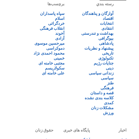
رسته بندي
برچسب‌ها
آوارگان و پناهندگان
سپاه پاسداران
اقتصاد
اسلام
انتخابات
خردگرائی
انتقادی
انقلاب فرهنگی
بهداشت و تندرستی
آخوند
بیوگرافی
آزادی
پادشاهی
میرحسین موسوی
پیشنهاد و نظریات
دموکراسی
تاریخی
محمود احمدی نژاد
تکنولوژی
خمینی
جنایات رژیم
مجتبی خامنه ای
دینی
سکولاریسم
زندانی سیاسی
علی خامنه ای
سیاسی
طنز
فرهنگی
قصه و داستان
کلاسه بندی نشده
کمدی
مشکلات زنان
ورزش
اخبار
پایگاه های خبری
حقوق زنان