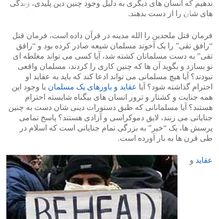
ندهیم که انسان های دیگری به دلیل وجود چنین دین پلیدی، زندگی
های شان را از دست بدهند.
فرمان قتل ملحدین را الله مدینه در قرآن داده است، فرمان قتل
>
<
“رافق تقی” را یک آخوند مسلمان شیعه صادر کرده بود و “رافق
تقی” به دست مسلمانان کشته شد، آیا کسی می تواند مغلطه ای
نو بسازد و بگوید آن ها که چنین کاری را کردند، مسلمان واقعی
نبودند؟ آیا هیچ مسلمانی می تواند ادعا کند که باید به عقاید او
احترام گذاشته شود؟ آیا
عقاید و باورهای یک مسلمان
با وجود این
همه جنایت و کشتار و ترور انسان های بیگناه شایسته احترام
هستند؟ آیا مسلمانانی که طبق دستورات دینی شان دست به چنین
جنایاتی می زنند، لایق دموکراسی و آزادی هستند؟ پاسخ تمامی
پرسش ها، یک “خیر” به بزرگی تمام جنایاتی است که اسلام در
طی قرن ها به بار آورده است.
عقاید
و