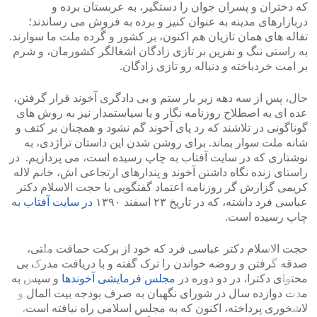
که دختران و پسران جوان را دستگیر، به عربستان برده و
دربازارهای مدینه به عنوان کنیز و برده به فروش می رساندند؛
تفاله های همان تازیان هم اکنون، بر کشور و گُرده ملت ما سوارند.
به راستی ننگ و نفرین بر تازی زادگان اشغالگر کشورمان، و شرم
بر امت خردباخته و دنباله رو تازی زادگان.
حال، پس از سه دهه زیر بار ستم و بی دادگری آخوند قرار گرفتن،
عده ای به اصطلاح روزنامه نگار و یا سیاستمدار نیز به روش های
گوناگونی در تلاشند که رد پای آخوند گم نشود و همچنان بر کتف و
شانه ملت سوار بماند. برای روشن شدن این داستان تراژدی، به
نوشتاری که در سایت آفتاب به چاپ رسیده است، می پردازیم. در
راستای زنده نگاه داشتن آخوند و پندارهای ارتجاعی اش، خانم لاله
کریمی گزارش گر روزنامه اعتماد گفتگویی با حجت الاسلام دکتر
عباسی فرد داشته، که در تاریخ ۲۳ اسفند ۱۳۹۰
در سایت آفتاب
به
چاپ رسیده است.
حجت الاسلام دکتر عباسی فرد که خود از برکت حماقت ملتی،
صدقه گرفتن و روضه خواندن را ترک گفته و با دریافت مدرک بی
محتوای دکترا، در دو دوره در
مجلس فرمایشی آخوندها
و سپس به
مدت دوازده سال در شورای نگهبان به صرف بودجه بیت المال و
لاشخوری پرداخته، اکنون که به مجلس اسلامی راه نیافته است،