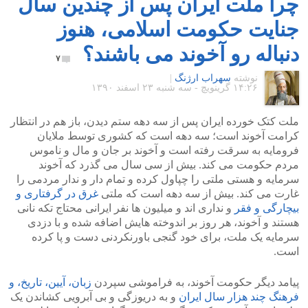
چرا ملت ایران پس از چندین سال
جنایت حکومت اسلامی، هنوز
دنباله رو آخوند می باشند؟
۷
نوشته
سهراب ارژنگ
|
۱۴:۲۶ گرينويچ - سه شنبه ۲۳ اسفند ۱۳۹۰
ملت کتک خورده ایران پس از سه دهه ستم دیدن، باز هم در انتظار
کرامت آخوند است؛ سه دهه است که کشوری توسط ملایان
فرومایه به سرقت رفته است و آخوند بر جان و مال و ناموس
مردم حکومت می کند. بیش از سی سال می گذرد که آخوند
سرمایه و هستی ملتی را چپاول کرده و تمام دار و ندار مردمی را
غارت می کند. بیش از سه دهه است که ملتی
غرق در گرفتاری و
بیچارگی و فقر
و نداری اند و میلیون ها نفر ایرانی محتاج تکه نانی
هستند و آخوند، هر روز بر اندوخته هایش اضافه شده و با دزدی
سرمایه یک ملت، برای خود گنجی باورنکردنی دست و پا کرده
است.
پیامد دیگر حکومت آخوند، به فراموشی سپردن
زبان، آیین، تاریخ، و
فرهنگ چند هزار سال ایران
و به دریوزگی و بی آبرویی کشاندن یک