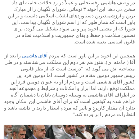
در وصف هاشمی رفسنجانی و عملاً در رد خلافت خامنه ای داد
سخن می دهد. این آخوند ۳ تومانی، شورای نگهبان را از مبارک‌
ترین و ارزشمندترین دستاوردهای انقلاب اسلامی دانسته و بر این
باور است که همان‌طور که از اسم شورای نگهبان پیداست، این
شورا که از مشتی آخوند پیر و بی سواد تشکیل می گردد، برای
>
<
تضمین سلامت و حفظ و بقای جمهوریت و اسلامیت نظام در
قانون اساسی تعبیه شده است.
همچنین این آخوند بر این باور است که مردم
آقای هاشمی
را بعد از
آقا ( خامنه ای)، هنوز هم نفر دوم این مملکت می‌شناسند و در طی
مصاحبه اش می گوید که: “درست است که از نظر قانونی
رییس‌جمهور دومین مقام در کشور است، اما دومین فرد این
کشور آقای هاشمی است و مردم از او به عنوان دومین فرد این
مملکت توقع دارند. اما ابزار و امکانات و شرایط و مجموعه آنچه
در اطراف آقای هاشمی به وسیله دوستان نادان یا دشمنان آگاه
فراهم شده به گونه‌یی است که برای آقای هاشمی این امکان وجود
ندارد آن مقدار کاربرد و تاثیر که مردم انتظار دارند را داشته باشد و
انتظارات مردم را برآورده کند.”