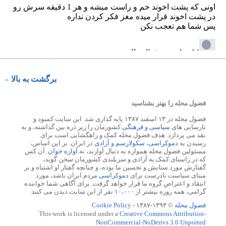
برگشت به بالا
فضول محله را بهتر بشناسید
فضول محله در ۱۳ اسفند ۱۳۸۷ پایه گذاری شد. این سایت کمبود و
نارسایی های
سیاسی
و
فرهنگی
کشورمان را زیر ذره بین گذاشته، و به
نقد می پردازد. هدف فضول محله کمک و راهگشایی است برای
رسیدن به
دموکراسی
،
سکولارسم
و
آزادی
در ایران. بر این اساس،
مسئولین فضول محله همواره به دنبال آوازند، نه
آوازه خوان
. آن کس
که در راستای کمک به آزادی و سربلندی کشورمان سخن گوید،
گفتارش مورد ستایش و تحسین ما بوده، و چنانچه گفتار او اشتباه و بر
مبنای سیاست نادرست برای
دموکراسی
مردم ایران باشد، مورد
انتقاد و اعتراض گروه ما قرار خواهد گرفت. برای آگاهی شما خواننده
گرامی، همه روزه بیشتر از ۱۰،۰۰۰ نفر از این سایت دیدن می کنند.
فضول محله
© ۱۳۹۳-۱۳۸۷ -
Cookie Policy
This work is licensed under a
Creative Commons Attribution-
NonCommercial-NoDerivs 3.0 Unported