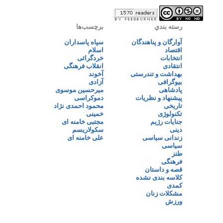
رسته بندي
برچسب‌ها
آوارگان و پناهندگان
سپاه پاسداران
اقتصاد
اسلام
انتخابات
خردگرائی
انتقادی
انقلاب فرهنگی
بهداشت و تندرستی
آخوند
بیوگرافی
آزادی
پادشاهی
میرحسین موسوی
پیشنهاد و نظریات
دموکراسی
تاریخی
محمود احمدی نژاد
تکنولوژی
خمینی
جنایات رژیم
مجتبی خامنه ای
دینی
سکولاریسم
زندانی سیاسی
علی خامنه ای
سیاسی
طنز
فرهنگی
قصه و داستان
کلاسه بندی نشده
کمدی
مشکلات زنان
ورزش