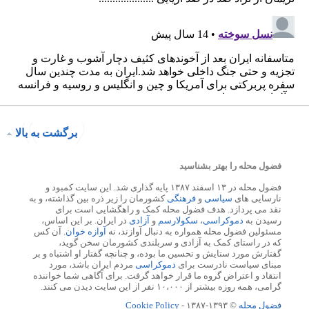
برگشت به بالا
فضول محله را بهتر بشناسید
فضول محله در ۱۳ اسفند ۱۳۸۷ پایه گذاری شد. این سایت کمبود و
نارسایی های
سیاسی
و
فرهنگی
کشورمان را زیر ذره بین گذاشته، و به
نقد می پردازد. هدف فضول محله کمک و راهگشایی است برای
رسیدن به
دموکراسی
،
سکولارسم
و
آزادی
در ایران. بر این اساس،
مسئولین فضول محله همواره به دنبال آوازند، نه
آوازه خوان
. آن کس
که در راستای کمک به آزادی و سربلندی کشورمان سخن گوید،
گفتارش مورد ستایش و تحسین ما بوده، و چنانچه گفتار او اشتباه و بر
مبنای سیاست نادرست برای
دموکراسی
مردم ایران باشد، مورد
انتقاد و اعتراض گروه ما قرار خواهد گرفت. برای آگاهی شما خواننده
گرامی، همه روزه بیشتر از ۱۰،۰۰۰ نفر از این سایت دیدن می کنند.
فضول محله
© ۱۳۹۳-۱۳۸۷ -
Cookie Policy