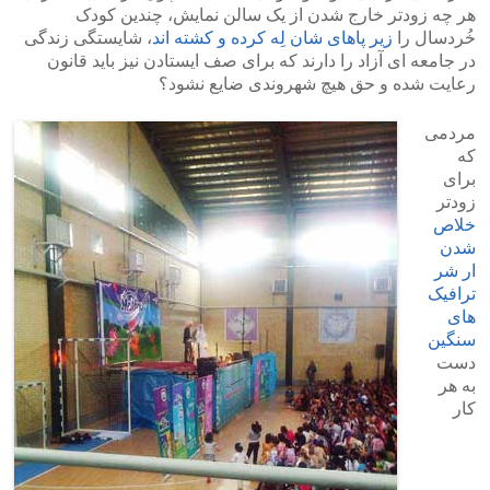
هر چه زودتر خارج شدن از یک سالن نمایش، چندین کودک
خُردسال را
زیر پاهای شان لِه کرده و کشته اند
، شایستگی زندگی
در جامعه ای آزاد را دارند که برای صف ایستادن نیز باید قانون
رعایت شده و حق هیچ شهروندی ضایع نشود؟
مردمی
که
برای
زودتر
خلاص
شدن
ار شر
ترافیک
های
سنگین
دست
به هر
کار