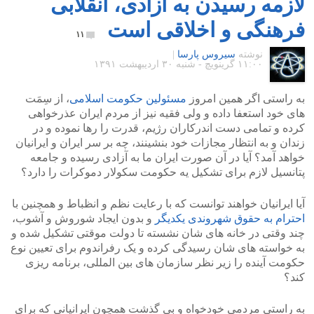
لازمه رسیدن به آزادی، انقلابی
فرهنگی و اخلاقی است
۱۱
نوشته
سیروس پارسا
|
۱۱:۰۰ گرينويچ - شنبه ۳۰ اردیبهشت ۱۳۹۱
به راستی اگر همین امروز
مسئولین حکومت اسلامی
، از سِمَت
های خود استعفا داده و ولی فقیه نیز از مردم ایران عذرخواهی
کرده و تمامی دست اندرکاران رژیم، قدرت را رها نموده و در
زندان و به انتظار مجازات خود بنشینند، چه بر سر ایران و ایرانیان
خواهد آمد؟ آیا در آن صورت ایران ما به آزادی رسیده و جامعه
پتانسیل لازم برای تشکیل یه حکومت سکولار دموکرات را دارد؟
آیا ایرانیان خواهند توانست که با رعایت نظم و انظباط و همچنین با
احترام به حقوق شهروندی یکدیگر
و بدون ایجاد شوروش و آشوب،
چند وقتی در خانه های شان نشسته تا دولت موقتی تشکیل شده و
به خواسته های شان رسیدگی کرده و یک رفراندوم برای تعیین نوع
حکومت آینده را زیر نظر سازمان های بین المللی، برنامه ریزی
کند؟
به راستی مردمی خودخواه و بی گذشت همچون ایرانیانی که برای