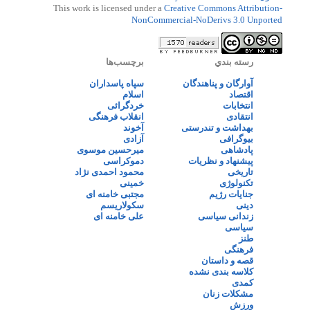
This work is licensed under a
Creative Commons Attribution-
NonCommercial-NoDerivs 3.0 Unported
رسته بندي
برچسب‌ها
آوارگان و پناهندگان
سپاه پاسداران
اقتصاد
اسلام
انتخابات
خردگرائی
انتقادی
انقلاب فرهنگی
بهداشت و تندرستی
آخوند
بیوگرافی
آزادی
پادشاهی
میرحسین موسوی
پیشنهاد و نظریات
دموکراسی
تاریخی
محمود احمدی نژاد
تکنولوژی
خمینی
جنایات رژیم
مجتبی خامنه ای
دینی
سکولاریسم
زندانی سیاسی
علی خامنه ای
سیاسی
طنز
فرهنگی
قصه و داستان
کلاسه بندی نشده
کمدی
مشکلات زنان
ورزش