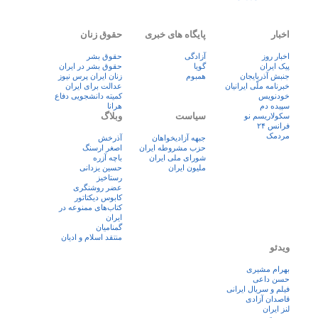
اخبار
پایگاه های خبری
حقوق زنان
اخبار روز
آزادگی
حقوق بشر
پيک ايران
گویا
حقوق بشر در ایران
جنبش آذربایجان
همبوم
زنان ايران پرس نيوز
خبرنامه ملّی ایرانیان
عدالت برای ایران
خودنویس
کمیته دانشجویی دفاع
سپیده دم
هرانا
سیاست
وبلاگ
سکولاریسم نو
فرانس ۲۴
مردمک
جبهه آزادیخواهان
آذرخش
حزب مشروطه ایران
اصغر ارسنگ
شورای ملی ایران
باچه آزره
ملیون ایران
حسین یزدانی
رستاخیز
عضر روشنگری
کابوس دیکتاتور
کتاب‌های ممنوعه در
ایران
گمنامیان
منتقد اسلام و ادیان
ویدئو
بهرام مشیری
حسن داعی
فيلم و سريال ايرانی
قاصدان آزادی
لنز ایران