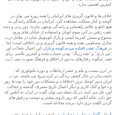
کمترین اهمیتی ندارد.
خلاف ها و قانون گریزی های ایرانیان را همه روزه می توان در
گوشه و کنار مملکت مشاهده کرد، ایرانیان در هنگام رانندگی به
هیچ تابلو و علائم راهنمایی و رانندگی توجهی ندارند؛ دور زدن و دنده
عقب رفتن در لاین سوم اتوبان و استفاده از خیابان های ورود
ممنوع و نبستن کمربند ایمنی و پارک اتوموبیل شان در مقابل درب
منازل مسکونی، همه و همه قانون گریزی و بی اخلاقی است؛ اما
در
فرهنگ عقب افتاده مردم کوچه و بازار
، این اعمال خجالت آور
“تیز بازی” و “بچه زرنگ” بودن حساب شده و کمترین تلاشی برای
تغییر اینگونه رفتارهای به دور از اخلاق و فرهنگ صورت نمی گیرد.
در قرن بیست و یکم و عصر ارتباطات و دوره تکنولوژی که
دانشمندان در حال کشف زندگی در کره مریخ می باشند، مردم
ایران هنوز کوچک ترین اختلافات و مشکلات بین خود را توسط زور
و دعوا و کتک کاری و دیگر اعمال تاریخ مصرف گذشته و خجالت
آور، حل می کنند. در یک جمله می توان گفت در ایران نه آنکس که
حق دارد، بلکه آنکس که زور بازوی بیشتر و دوست و رفیق های
>
<
گردن کلفت تری دارد، برنده مجادله است.
کردار، گفتار و پندار مردم ایران
در کوچه و بازار به حدی عقب