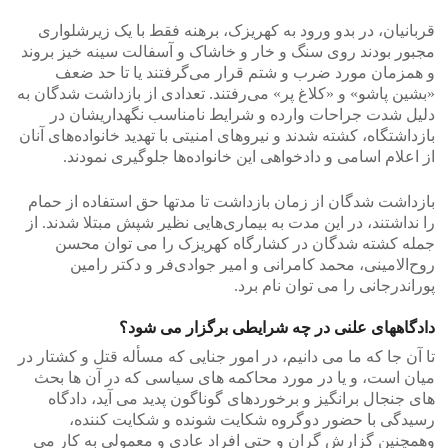
قربانیان، در بدو ورود به کهریزک، برهنه فقط با یک زیرشلواری
مجبور بودند روی سنگ و خار و خاشاک و آسفالت سینه خیز بروند
و همزمان مورد ضرب و شتم قرار می‌گرفتند یا تا حد ضعف
«بشین پاشو» و «کلاغ پر» می‌رفتند. تعدادی از بازداشت شدگان به
دلیل شدت جراحات وارده و شرایط نامناسب نگهداریشان در
بازداشتگاه، کشته شدند و نیروهای امنیتی با تهدید خانواده‌های آنان
از اعلام اسامی و دادخواهی این خانواده‌ها جلوگیری نمودند.
بازداشت شدگان از زمان بازداشت تا مدتها حق استفاده از حمام
را نداشتند، در این مدت به بیماری‌هایی نظیر شپش مبتلا شدند. از
جمله کشته شدگان در کشارگاه کهریزک را می توان محسن
روح‌الامینی، محمد کامرانی و امیر جوادی‌فر و دکتر رامین
پوراندرجانی را می توان نام برد.
دادگاههای علنی در چه شرایطی برگزار می شود؟
تا آن جا که ما می دانیم، در امور جنایی که مسأله قتل و کشتار در
میان است، و یا در مورد محاکمه های سیاسی که در آن ها بحث
های جنجال برانگیز و برخوردهای گوناگون پدید می آید، دادگاه
رسیدگی با حضور دوگروه شکایت شونده و شکایت کننده،
وهمچنین گزارش گران و حتی افراد عادی و معمولی به کار می