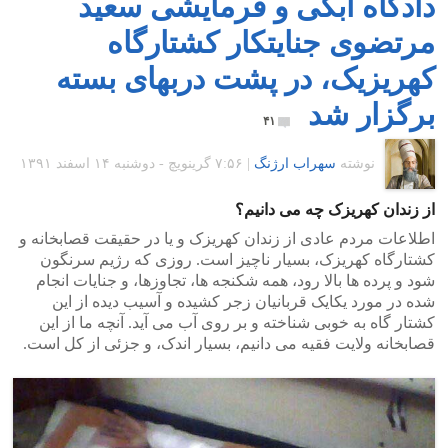
دادگاه آبکی و فرمایشی سعید
مرتضوی جنایتکار کشتارگاه
کهریزیک، در پشت دربهای بسته
برگزار شد
۴۱
نوشته
سهراب ارژنگ
|
۷:۵۶ گرينويچ - دوشنبه ۱۴ اسفند ۱۳۹۱
از زندان کهریزک چه می دانیم؟
اطلاعات مردم عادی از زندان کهریزک و یا در حقیقت قصابخانه و
کشتارگاه کهریزک، بسیار ناچیز است. روزی که رژیم سرنگون
شود و پرده ها بالا رود، همه شکنجه ها، تجاوزها، و جنایات انجام
شده در مورد یکایک قربانیان زجر کشیده و آسیب دیده از این
کشتار گاه به خوبی شناخته و بر روی آب می آید. آنچه ما از این
قصابخانه ولایت فقیه می دانیم، بسیار اندک، و جزئی از کل است.