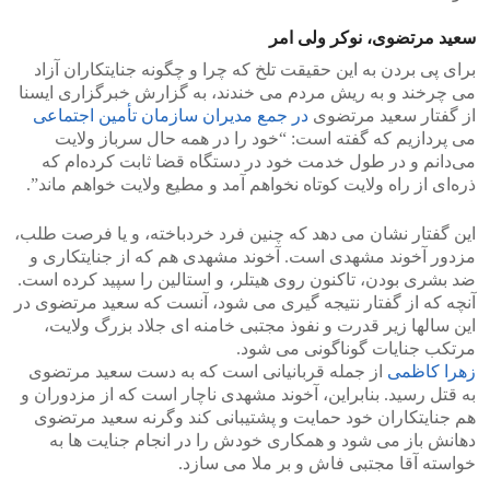
سعید مرتضوی، نوکر ولی امر
برای پی بردن به این حقیقت تلخ که چرا و چگونه جنایتکاران آزاد
می چرخند و به ریش مردم می خندند، به گزارش خبرگزاری ایسنا
از گفتار سعید مرتضوی
در جمع مدیران سازمان تأمین اجتماعی
می پردازیم که گفته است: “خود را در همه حال سرباز ولایت
می‌دانم و در طول خدمت خود در دستگاه قضا ثابت کرده‌ام که
ذره‌ای از راه ولایت کوتاه نخواهم آمد و مطیع ولایت خواهم ماند”.
این گفتار نشان می دهد که چنین فرد خردباخته، و یا فرصت طلب،
مزدور آخوند مشهدی است. آخوند مشهدی هم که از جنایتکاری و
ضد بشری بودن، تاکنون روی هیتلر، و استالین را سپید کرده است.
آنچه که از گفتار نتیجه گیری می شود، آنست که سعید مرتضوی در
این سالها زیر قدرت و نفوذ مجتبی خامنه ای جلاد بزرگ ولایت،
مرتکب جنایات گوناگونی می شود.
زهرا کاظمی
از جمله قربانیانی است که به دست سعید مرتضوی
به قتل رسید. بنابراین، آخوند مشهدی ناچار است که از مزدوران و
هم جنایتکاران خود حمایت و پشتیبانی کند وگرنه سعید مرتضوی
دهانش باز می شود و همکاری خودش را در انجام جنایت ها به
خواسته آقا مجتبی فاش و بر ملا می سازد.