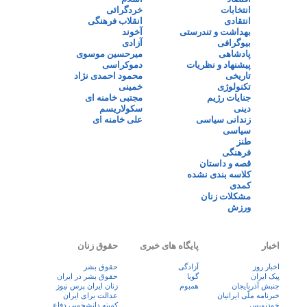
انتخابات
خردگرائی
انتقادی
انقلاب فرهنگی
بهداشت و تندرستی
آخوند
بیوگرافی
آزادی
پادشاهی
میرحسین موسوی
پیشنهاد و نظریات
دموکراسی
تاریخی
محمود احمدی نژاد
تکنولوژی
خمینی
جنایات رژیم
مجتبی خامنه ای
دینی
سکولاریسم
زندانی سیاسی
علی خامنه ای
سیاسی
طنز
فرهنگی
قصه و داستان
کلاسه بندی نشده
کمدی
مشکلات زنان
ورزش
اخبار
پایگاه های خبری
حقوق زنان
اخبار روز
آزادگی
حقوق بشر
پيک ايران
گویا
حقوق بشر در ایران
جنبش آذربایجان
همبوم
زنان ايران پرس نيوز
خبرنامه ملّی ایرانیان
عدالت برای ایران
خودنویس
کمیته دانشجویی دفاع