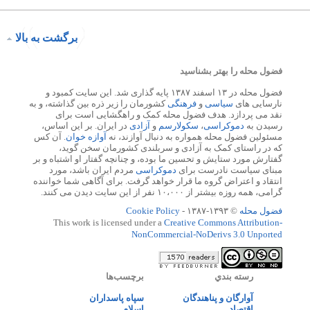
برگشت به بالا
فضول محله را بهتر بشناسید
فضول محله در ۱۳ اسفند ۱۳۸۷ پایه گذاری شد. این سایت کمبود و
نارسایی های
سیاسی
و
فرهنگی
کشورمان را زیر ذره بین گذاشته، و به
نقد می پردازد. هدف فضول محله کمک و راهگشایی است برای
رسیدن به
دموکراسی
،
سکولارسم
و
آزادی
در ایران. بر این اساس،
مسئولین فضول محله همواره به دنبال آوازند، نه
آوازه خوان
. آن کس
که در راستای کمک به آزادی و سربلندی کشورمان سخن گوید،
گفتارش مورد ستایش و تحسین ما بوده، و چنانچه گفتار او اشتباه و بر
مبنای سیاست نادرست برای
دموکراسی
مردم ایران باشد، مورد
انتقاد و اعتراض گروه ما قرار خواهد گرفت. برای آگاهی شما خواننده
گرامی، همه روزه بیشتر از ۱۰،۰۰۰ نفر از این سایت دیدن می کنند.
فضول محله
© ۱۳۹۳-۱۳۸۷ -
Cookie Policy
This work is licensed under a
Creative Commons Attribution-
NonCommercial-NoDerivs 3.0 Unported
رسته بندي
برچسب‌ها
آوارگان و پناهندگان
سپاه پاسداران
اقتصاد
اسلام