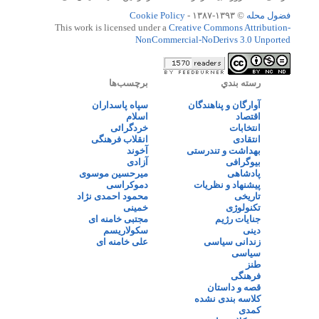
فضول محله
© ۱۳۹۳-۱۳۸۷ -
Cookie Policy
This work is licensed under a
Creative Commons Attribution-
NonCommercial-NoDerivs 3.0 Unported
رسته بندي
برچسب‌ها
آوارگان و پناهندگان
سپاه پاسداران
اقتصاد
اسلام
انتخابات
خردگرائی
انتقادی
انقلاب فرهنگی
بهداشت و تندرستی
آخوند
بیوگرافی
آزادی
پادشاهی
میرحسین موسوی
پیشنهاد و نظریات
دموکراسی
تاریخی
محمود احمدی نژاد
تکنولوژی
خمینی
جنایات رژیم
مجتبی خامنه ای
دینی
سکولاریسم
زندانی سیاسی
علی خامنه ای
سیاسی
طنز
فرهنگی
قصه و داستان
کلاسه بندی نشده
کمدی