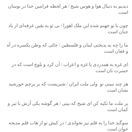
‎دیدیم به دنبال هوا و هوس شیخ / هر لحظه فرامین خدا در نوسان
است
‎چون با تو جهنم شده این ملک اهورا / بی‌ تو به یقین غرفه‌ای از باد
جنان است
‎ما را چه به بدبختی لبنان و فلسطین / جائی‌ که وطن یکسره در آه
و فغان است
‎ای غره به همدردی با غزه و اعراب / آن کرد و بلوچ است که در
حسرت نان است
‎هر چند نبینی تو ولی‌ ملت ایران / شیریست که بر پرچم خورشید
نشان است
‎بر ملت ما تکیه کن ای شیخ که بینی‌ / هر گوشه یکی آرش با تیر و
کمان است
‎سوگند خدا را به قلم نیز نخواندی / در کیش‌ تو از هاب قلم مدیحه
خوان است