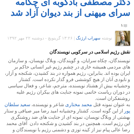
دکتر مصطفی بادکوبه ای چکامه
سرای میهنی از بند دیوان آزاد شد
۱
نوشته
سهراب ارژنگ
|
۱۳:۲۶ گرينويچ - دوشنبه ۲۲ مهر ۱۳۹۲
نقش رژیم اسلامی در سرکوبی نویسندگان
نویسندگان، چکاه سرایان، و گویندگان، وبلاگ نویسان، و سازمان
های مردمی همیشه خاری در چشم رژیم غیر انسانی حاکم بر
ایران بوده اند. بنابراین، رژیم همواره در بند کشیدن، شکنجه و آزار،
و نابودی آنان از هیچ کوششی فرو گذار نکرده است. کشتار
وحشیانه بیش از هشتاد نویسنده، مترجم، شاعر، و فعال سیاسی
در دوران ریاست خاتمی نمونه جنایت های بیکران رژیم علیه
روشنفکران است.
به عنوان نمونه قتل
محمد مختاری
شاعر و نویسنده،
سعید سلطان
پور
از این گونه است. کشتار وحشیانه امید رضا میر صیافی و ستار
بهشتی از وبلاگ نویسان، نمونه ای از جنایت های ضد روشنگری
این رژیم است. همچنین در بند کشیدن و شکنجه دادن آقای محمد
رضا عالی پیام نیز از کینه توزی و دشمنی رژیم با نویسندگان و