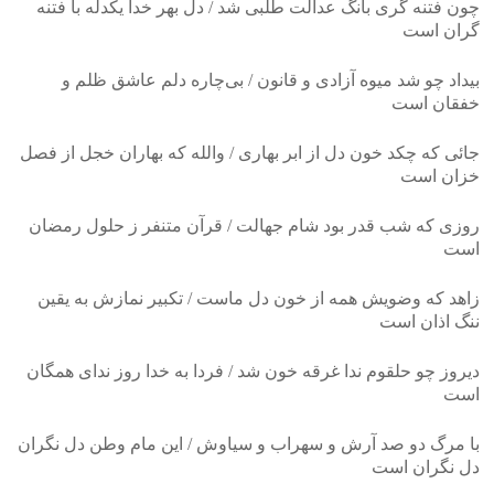
‎چون فتنه گری بانگ عدالت طلبی شد / دل‌ بهر خدا یکدله با فتنه
گران است
‎بیداد چو شد میوه آزادی و قانون / بی‌چاره دلم عاشق ظلم و
خفقان است
‎جائی‌ که چکد خون دل‌ از ابر بهاری / والله که بهاران خجل از فصل
خزان است
‎روزی که شب قدر بود شام جهالت / قرآن متنفر ز حلول رمضان
است
‎زاهد که وضویش همه از خون دل‌ ماست / تکبیر نمازش به یقین
ننگ اذان است
‎دیروز چو حلقوم ندا غرقه خون شد / فردا به خدا روز ندای همگان
است
‎با مرگ دو صد آرش و سهراب و سیاوش / این مام وطن دل‌ نگران
دل‌ نگران است