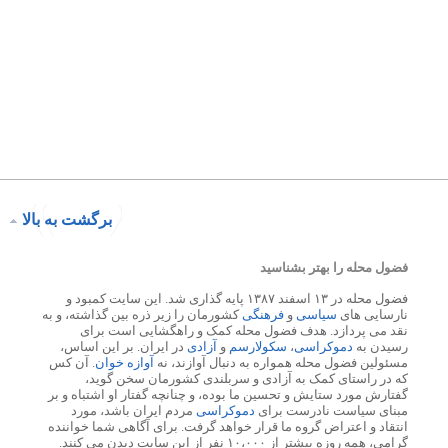
برگشت به بالا
فضول محله را بهتر بشناسید
فضول محله در ۱۳ اسفند ۱۳۸۷ پایه گذاری شد. این سایت کمبود و
نارسایی های
سیاسی
و
فرهنگی
کشورمان را زیر ذره بین گذاشته، و به
نقد می پردازد. هدف فضول محله کمک و راهگشایی است برای
رسیدن به
دموکراسی
،
سکولارسم
و
آزادی
در ایران. بر این اساس،
مسئولین فضول محله همواره به دنبال آوازند، نه
آوازه خوان
. آن کس
که در راستای کمک به آزادی و سربلندی کشورمان سخن گوید،
گفتارش مورد ستایش و تحسین ما بوده، و چنانچه گفتار او اشتباه و بر
مبنای سیاست نادرست برای
دموکراسی
مردم ایران باشد، مورد
انتقاد و اعتراض گروه ما قرار خواهد گرفت. برای آگاهی شما خواننده
گرامی، همه روزه بیشتر از ۱۰،۰۰۰ نفر از این سایت دیدن می کنند.