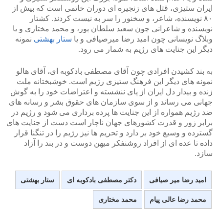
ایران ستیزی، قتل های زنجیره ای دوران خاتمی است که بیش از
۸۰ نویسنده، شاعر، و سخنور را سر به نیست کردند. کشتار
نویسنده و شاعرانی چون سعید سلطان پور، و محمد مختاری و یا
وبلاگ نویسانی چون امید رضا میرصیافی و یا
ستار بهشتی
نمونه
دیگر این جنایت های رژیم به شمار می رود.
به بند کشیدن افرادی چون آقای مصطفی بادکوبه ای، آقای هالو
نمونه های دیگر این فرهنگ ستیزی رژیم است. خوشبختانه ملت
زنده و بیدار دل ایران از پای ننشسته و اعتراضات خود را به گوش
جهانی می رساند و از سوی سازمان های حقوق بشر و رسانه های
ضد رژیم همواره از این جنایت ها پرده برداری می شود و رژیم در
برابر زور و قدرت کشورهای جهان ناچار است دست از جنایت های
گسترده و وسیع خود بر دارد و تحریم ها نیز رژیم را در تنگنا قرار
داده تا عده ای از افراد روشنفکر میهن دوست و در بند را آزاد
سازد.
امید رضا میر صیافی
دکتر مصطفی بادکوبه ای
ستار بهشتی
محمد رضا عالی پیام
محمد مختاری