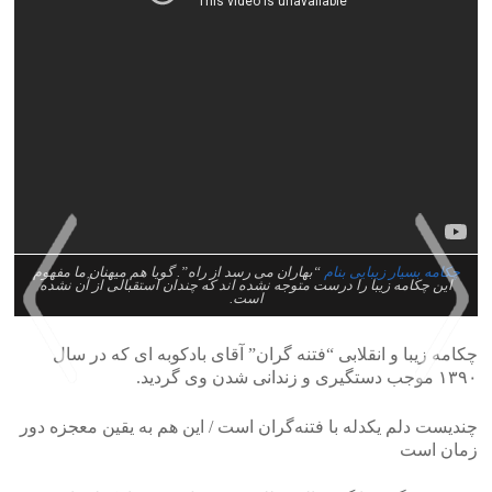
چکامه بسیار زیبایی بنام
“بهاران می رسد از راه”. گویا هم میهنان ما مفهوم
این چکامه زیبا را درست متوجه نشده اند که چندان استقبالی از آن نشده
است.
چکامه زیبا و انقلابی “فتنه گران” آقای بادکوبه ای که در سال
۱۳۹۰ موجب دستگیری و زندانی شدن وی گردید.
چندیست دلم یکدله با فتنه‌گران است / این هم به یقین معجزه دور
>
<
زمان است