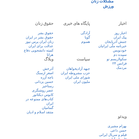
مشکلات زنان
ورزش
اخبار
پایگاه های خبری
حقوق زنان
اخبار روز
آزادگی
حقوق بشر
پيک ايران
گویا
حقوق بشر در ایران
جنبش آذربایجان
همبوم
زنان ايران پرس نيوز
خبرنامه ملّی ایرانیان
عدالت برای ایران
خودنویس
کمیته دانشجویی دفاع
سپیده دم
هرانا
سیاست
وبلاگ
سکولاریسم نو
فرانس ۲۴
مردمک
جبهه آزادیخواهان
آذرخش
حزب مشروطه ایران
اصغر ارسنگ
شورای ملی ایران
باچه آزره
ملیون ایران
حسین یزدانی
رستاخیز
عضر روشنگری
کابوس دیکتاتور
کتاب‌های ممنوعه در
ایران
گمنامیان
منتقد اسلام و ادیان
ویدئو
بهرام مشیری
حسن داعی
فيلم و سريال ايرانی