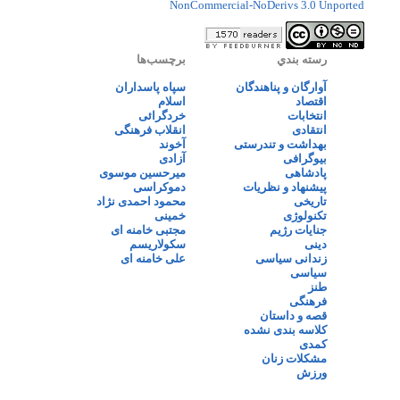
NonCommercial-NoDerivs 3.0 Unported
رسته بندي
برچسب‌ها
آوارگان و پناهندگان
سپاه پاسداران
اقتصاد
اسلام
انتخابات
خردگرائی
انتقادی
انقلاب فرهنگی
بهداشت و تندرستی
آخوند
بیوگرافی
آزادی
پادشاهی
میرحسین موسوی
پیشنهاد و نظریات
دموکراسی
تاریخی
محمود احمدی نژاد
تکنولوژی
خمینی
جنایات رژیم
مجتبی خامنه ای
دینی
سکولاریسم
زندانی سیاسی
علی خامنه ای
سیاسی
طنز
فرهنگی
قصه و داستان
کلاسه بندی نشده
کمدی
مشکلات زنان
ورزش