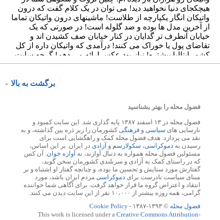
برگشت به بالا
فضول محله را بهتر بشناسید
فضول محله در ۱۳ اسفند ۱۳۸۷ پایه گذاری شد. این سایت کمبود و
نارسایی های
سیاسی
و
فرهنگی
کشورمان را زیر ذره بین گذاشته، و به
نقد می پردازد. هدف فضول محله کمک و راهگشایی است برای
رسیدن به
دموکراسی
،
سکولارسم
و
آزادی
در ایران. بر این اساس،
مسئولین فضول محله همواره به دنبال آوازند، نه
آوازه خوان
. آن کس
که در راستای کمک به آزادی و سربلندی کشورمان سخن گوید،
گفتارش مورد ستایش و تحسین ما بوده، و چنانچه گفتار او اشتباه و بر
مبنای سیاست نادرست برای
دموکراسی
مردم ایران باشد، مورد
انتقاد و اعتراض گروه ما قرار خواهد گرفت. برای آگاهی شما خواننده
گرامی، همه روزه بیشتر از ۱۰،۰۰۰ نفر از این سایت دیدن می کنند.
فضول محله
© ۱۳۹۳-۱۳۸۷ -
Cookie Policy
This work is licensed under a
Creative Commons Attribution-