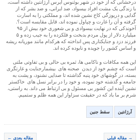
درخشانی که از خود در شهر بوئنوس آیرس آرژانتین داشته است،
با زندگی یک مشت افراد بیسواد، ضد ایرانی، و ضد بشر که از
گدایی و دریوزگی کاخ نشین شده اند، و مملکتی را به اسارت
گرفته و آن را غارت و چپاول نموده اند، قابل مقایسه است؟.
آخوندکی که در نهایت بیسوادی و بی شعوری خود بیش از ۹۵
میلیارد دلار از پول مردم بدبخت و فلکزده را به جیب زده و ۵
فرزند دزد و جنایکتاری پس انداخته که هرکدام مانند موریانه ریشه
و اساس کشور را جویده و نابوده کرده اند.
این همه مکافات و ناکامی ها، ثمره بی حالی و بی تفاوتی ملتی
است که چشم خود از دیدن صحنه های بیشمارجنایت و غارتگری
بسته، در گوشهای خود پنبه گذاشته تا صدایی نشنود، و پشت به
جامعه و گذشته خود نموده، و خود را در برابر نسل های خاکستر
نشین آینده این کشور بی مسئول و بی ارتباط می داند. به راستی،
شرم بر ما باد که در حقیقت سزاوار این همه ظلم و ستمیم.
آرژانتین
سقط جنین
→ مقاله قبلی
مقاله بعدی ←