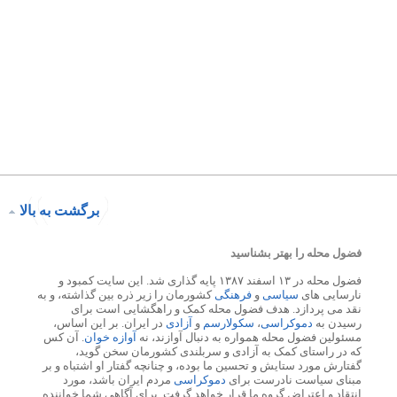
برگشت به بالا
فضول محله را بهتر بشناسید
فضول محله در ۱۳ اسفند ۱۳۸۷ پایه گذاری شد. این سایت کمبود و
نارسایی های
سیاسی
و
فرهنگی
کشورمان را زیر ذره بین گذاشته، و به
نقد می پردازد. هدف فضول محله کمک و راهگشایی است برای
رسیدن به
دموکراسی
،
سکولارسم
و
آزادی
در ایران. بر این اساس،
مسئولین فضول محله همواره به دنبال آوازند، نه
آوازه خوان
. آن کس
که در راستای کمک به آزادی و سربلندی کشورمان سخن گوید،
گفتارش مورد ستایش و تحسین ما بوده، و چنانچه گفتار او اشتباه و بر
مبنای سیاست نادرست برای
دموکراسی
مردم ایران باشد، مورد
انتقاد و اعتراض گروه ما قرار خواهد گرفت. برای آگاهی شما خواننده