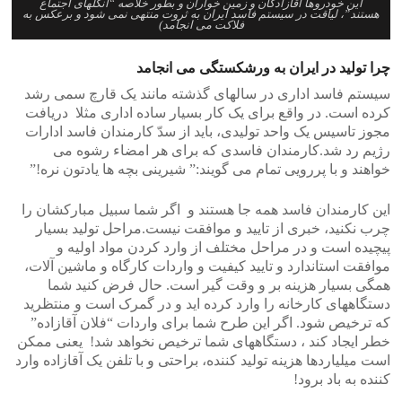
این خودروها آقازادگان و زمین خواران و بطور خلاصه “انگلهای اجتماع
هستند”، لیاقت در سیستم فاسد ایران به ثروت منتهی نمی شود و برعکس به
فلاکت می انجامد)
>
<
چرا تولید در ایران به ورشکستگی می انجامد
سیستم فاسد اداری در سالهای گذشته مانند یک قارچ سمی رشد
کرده است. در واقع برای یک کار بسیار ساده اداری مثلا دریافت
مجوز تاسیس یک واحد تولیدی، باید از سدّ کارمندان فاسد ادارات
رژیم رد شد.کارمندان فاسدی که برای هر امضاء رشوه می
خواهند و با پررویی تمام می گویند:” شیرینی بچه ها یادتون نره!”
این کارمندان فاسد همه جا هستند و اگر شما سبیل مبارکشان را
چرب نکنید، خبری از تایید و موافقت نیست.مراحل تولید بسیار
پیچیده است و در مراحل مختلف از وارد کردن مواد اولیه و
موافقت استاندارد و تایید کیفیت و واردات کارگاه و ماشین آلات،
همگی بسیار هزینه بر و وقت گیر است. حال فرض کنید شما
دستگاههای کارخانه را وارد کرده اید و در گمرک است و منتظرید
که ترخیص شود. اگر این طرح شما برای واردات “فلان آقازاده”
خطر ایجاد کند ، دستگاههای شما ترخیص نخواهد شد! یعنی ممکن
است میلیاردها هزینه تولید کننده، براحتی و با تلفن یک آقازاده وارد
کننده به باد برود!