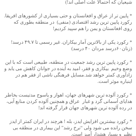
شیعیان که احتمالا علت اصلی اند!)
* پایین تر از عراق و افغانستان و حتی بسیاری از کشورهای افریقا.
رکورد پایین ترین رشد اقتصادی (منفی) در منطقه بطوری که
روی افغانستان و یمن را هم سپید کردیم!
* رکورد یکی از بالاترین آمار بیکاران. غیر رسمی تا ۴۹.۷ درسد!
(زنان۶۰درسد مردان ۴۰ درسد)
* رکورد پایین ترین رشد جمعیت در منطقه، طبیعی است که با این
وضع وخیم بیکاری و فقر، امید به آینده در جوانان کاهش می یابد و
زادآوری کمتر خواهد شد.مسایل فرهنگی ناشی از فقر هم در
اینباره موثر است.
* رکورد آلوده ترین شهرهای جهان، اهواز و یاسوج مدتیست بخاطر
هدایای آسمانی گرد و غبار عراق و همچنین آلوده کردن منابع آبی،
در رده آلوده ترین شهرهای جهان قرار گرفته اند!
* رکورد بیشترین افزایش ایدز، بله ! هرچند در ایران کمتر از ایدز
سخن رانده می شود ولی “نرخ رشد” این بیماری در منطقه بی
نظیر و بسیار هشدار آمیز است.