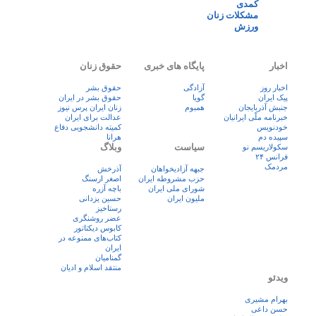
کمدی
مشکلات زنان
ورزش
اخبار
پایگاه های خبری
حقوق زنان
اخبار روز
آزادگی
حقوق بشر
پيک ايران
گویا
حقوق بشر در ایران
جنبش آذربایجان
همبوم
زنان ايران پرس نيوز
خبرنامه ملّی ایرانیان
عدالت برای ایران
خودنویس
کمیته دانشجویی دفاع
سپیده دم
هرانا
سیاست
وبلاگ
سکولاریسم نو
فرانس ۲۴
مردمک
جبهه آزادیخواهان
آذرخش
حزب مشروطه ایران
اصغر ارسنگ
شورای ملی ایران
باچه آزره
ملیون ایران
حسین یزدانی
رستاخیز
عضر روشنگری
کابوس دیکتاتور
کتاب‌های ممنوعه در
ایران
گمنامیان
منتقد اسلام و ادیان
ویدئو
بهرام مشیری
حسن داعی