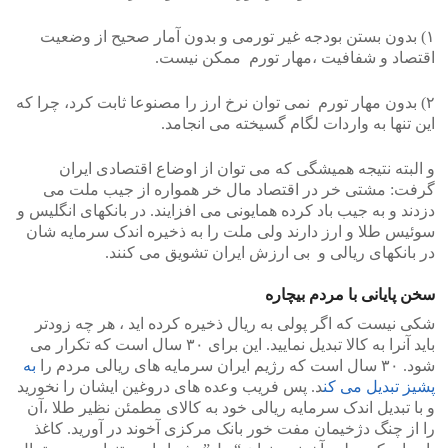
۱) بدون بستن بودجه غیر تورمی و بدون آمار صحیح از وضعیت
اقتصاد و شفافیت ،مهار تورم ممکن نیست.
۲) بدون مهار تورم نمی توان نرخ ارز را مصنوعا ثابت کرد، چرا که
این تنها به واردات لگام گسیخته می انجامد.
و البته نتیجه همیشگی که می توان از اوضاع اقتصادی ایران
گرفت: مشتی خر در اقتصاد مال خر همواره از جیب ملت می
دزدند و به جیب باد کرده همایونی می افزایند. در بانکهای انگلیس و
سوئیس طلا و ارز دارند ولی ملت را به ذخیره اندک سرمایه شان
در بانکهای ریالی و بی ارزش ایران تشویق می کنند.
سخن پایانی با مردم بیچاره
شکی نیست که اگر پولی به ریال ذخیره کرده اید ، هر چه زودتر
باید آنرا به کالا تبدیل نمایید. این برای ۳۰ سال است که تکرار می
شود. ۳۰ سال است که رژیم ایران سرمایه های ریالی مردم را
به
پشیز تبدیل می کن
د. پس فریب وعده های دروغین ایشان را نخورید
و با تبدیل اندک سرمایه ریالی خود به کالای مطمئن نظیر طلا ،آن
را از چنگ دژخیمان مفت خور بانک مرکزی آخوند در آورید. کاغذ