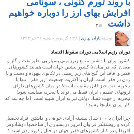
با روند تورم کنونی ، سونامی
افرایش بهای ارز را دوباره خواهیم
داشت
۲
نوشته
باران بهاری
|
۲:۴۸ گرينويچ - شنبه ۲۱ تیر ۱۳۹۳
دوران رژیم اسلامی دوران سقوط اقتصاد
کشور ایران با داشتن منابع زیرزمینی بسیار بی نظیر نفت و گاز و
معدن که در میان ۵ کشور پیشین جهان است همانند کشورهای
فقیر و فاقد این گنج های زیر زمینی در تکاپوی بیهوده و دست و پا
زدن در فقر است. ایران با اکثریت جمعیت “زیر فقر” تنها با
نیجریه نفت خیز قابل مقایسه است! در میان کشورهای دارای
ثروتهای عظیم ، ایران فقط می تواند با نیجریه مقایسه شود!
نیجریه از جهت فساد دولتی نیز به ایران شبیه است. اما چه شد که
کار ایران بداینجا رسید؟.
چرا ایران با ۱۰۰ سال پیشینه آزادی خواهی و داشتن افراد تحصیل
کرده و روشنفکر فراوان امروز در بسیاری از شاخصها دوشادوش
افریقا و در کنار کشورهای فقیر جهان در حال رکورد زدن است؟