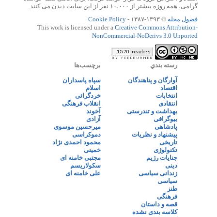
گرامی، همه روزه بیشتر از ۱۰،۰۰۰ نفر از این سایت دیدن می کنند.
فضول محله
© ۱۳۹۳-۱۳۸۷ -
Cookie Policy
This work is licensed under a
Creative Commons Attribution-
NonCommercial-NoDerivs 3.0 Unported
رسته بندي
برچسب‌ها
آوارگان و پناهندگان
سپاه پاسداران
اقتصاد
اسلام
انتخابات
خردگرائی
انتقادی
انقلاب فرهنگی
بهداشت و تندرستی
آخوند
بیوگرافی
آزادی
پادشاهی
میرحسین موسوی
پیشنهاد و نظریات
دموکراسی
تاریخی
محمود احمدی نژاد
تکنولوژی
خمینی
جنایات رژیم
مجتبی خامنه ای
دینی
سکولاریسم
زندانی سیاسی
علی خامنه ای
سیاسی
طنز
فرهنگی
قصه و داستان
کلاسه بندی نشده