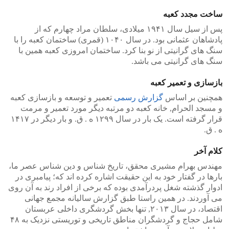
ساخت مجدد کعبه
پس از سیل سال ١٩۴١ میلادی، سلطان مراد چهارم که از
پادشاهان عثمانی بود. در سال ۱۰۴۰ (قمری) ساختمان کعبه را با
سنگ های گرانیتی از نو بنا کرد. ساختمان امروزی کعبه همین با
سنگ های گرانیتی می باشد.
بازسازی و تعمیر کعبه
همچنین بر اساس
گزارش رسمی
تعمیر و توسعه و بازسازی کعبه
و مسجد الحرام, خانه کعبه دو مرتبه دیگر مورد تعمیر و مرمت
قرار گرفته است. یک بار در سال ١٢٩٩ ه . ق. و بار دیگر در ١۴١٧
ه . ق.
کلام آخر
مهندس بهرام مشیری محقق، تاریخ شناس و دین شناس عصر ما،
بارها در گفتار خود به این حقیقت اشاره کرده اند که؛ پیامبری در
ادوار گذشته شغل پردرآمدی بوده که برخی از افراد رند به آن روی
می آوردند. در همین راستا طبق گزارش سالیانه مجمع جهانی
اقتصاد، در سال ٢٠١٣, تنها بخش گردشگری داخلی عربستان
شامل حجاج و گردشگران مناطق تاریخی و توریستی نزدیک به ۴٨