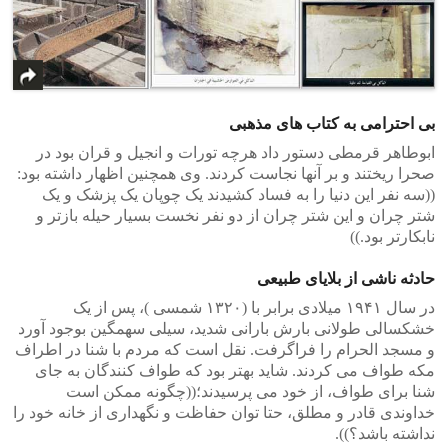
بی احترامی به کتاب های مذهبی
ابوطاهر قرمطی دستور داد هرچه تورات و انجیل و قران بود در
صحرا ریختند و بر آنها نجاست کردند. وی همچنین اظهار داشته بود:
((سه نفر این دنیا را به فساد کشیدند یک چوپان یک پزشک و یک
شتر چران و این شتر چران از دو نفر نخست بسیار حیله بازتر و
نابکارتر بود.))
حادثه ناشی از بلایای طبیعی
در سال ١٩۴١ میلادی برابر با (۱۳۲۰ شمسی )، پس از یک
خشکسالی طولانی بارش بارانی شدید، سیلی سهمگین بوجود آورد
و مسجد الحرام را فراگرفت. نقل است که مردم با شنا در اطراف
مکه طواف می کردند. شاید بهتر بود که طواف کنندگان به جای
شنا برای طواف، از خود می پرسیدند؛((چگونه ممکن است
خداوندی قادر و مطلق، حتا توان حفاظت و نگهداری از خانه خود را
نداشته باشد؟)).