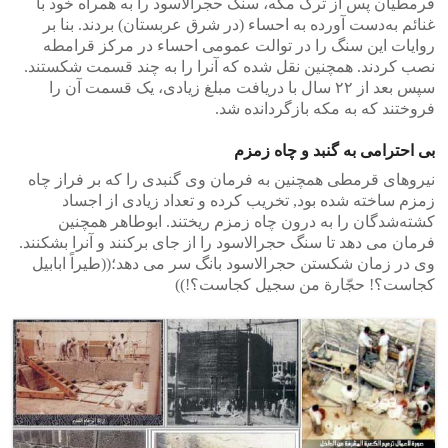
قرمطیان پس از ترک مکه، سنگ حجرالاسود را به همراه خود با
غنائم به‌دست آورده به احساء (در شرق عربستان) بردند. بنا بر
روایات این سنگ را در توالت عمومی احساء در مرکز قرامطه
نصب کردند. همچنین نقل شده که آنرا را به چند قسمت شکستند.
سپس بعد از ٢٢ سال با دریافت مبلغ زیادی، یک قسمت آن را
فروختند که به مکه بازگردانده شد.
بی احترامی به گنبد و چاه زمزم
نیروهای قرمطی همچنین به فرمان وی گنبدی را که بر فراز چاه
زمزم ساخته شده‌ بود, تخریب کرده و تعداد زیادی از اجساد
کشته‌شدگان را به درون چاه زمزم ریختند. ابوطاهر همچنین
فرمان می دهد تا سنگ حجرالاسود را از جای برکنند و آنرا بشکنند.
وی در زمان شکستن حجرالاسود بانگ سر می دهد؛((طیراً ابابیل
کجاست؟! حجّارة من سجیل کجاست؟!))