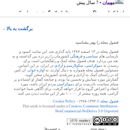
برگشت به بالا
فضول محله را بهتر بشناسید
فضول محله در ۱۳ اسفند ۱۳۸۷ پایه گذاری شد. این سایت کمبود و
نارسایی های
سیاسی
و
فرهنگی
کشورمان را زیر ذره بین گذاشته، و به
نقد می پردازد. هدف فضول محله کمک و راهگشایی است برای
رسیدن به
دموکراسی
،
سکولارسم
و
آزادی
در ایران. بر این اساس،
مسئولین فضول محله همواره به دنبال آوازند، نه
آوازه خوان
. آن کس
که در راستای کمک به آزادی و سربلندی کشورمان سخن گوید،
گفتارش مورد ستایش و تحسین ما بوده، و چنانچه گفتار او اشتباه و بر
مبنای سیاست نادرست برای
دموکراسی
مردم ایران باشد، مورد
انتقاد و اعتراض گروه ما قرار خواهد گرفت. برای آگاهی شما خواننده
گرامی، همه روزه بیشتر از ۱۰،۰۰۰ نفر از این سایت دیدن می کنند.
فضول محله
© ۱۳۹۳-۱۳۸۷ -
Cookie Policy
This work is licensed under a
Creative Commons Attribution-
NonCommercial-NoDerivs 3.0 Unported
رسته بندي
برچسب‌ها