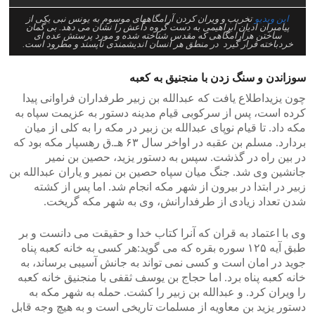
این ویدیو
تخریب و ویران کردن آرامگاههای موسوم به یونس نبی یکی از
پیامبران ادیان ابراهیمی به دست گروه داعش را نشان می دهد. بی گمان
ساختن هرآرامگاهی که مقدس شناخته شده و مورد پرستش عده ای
خردباخته قرار گیرد در منطق هر انسان اندیشمندی ناپسند و مطرود است.
سوزاندن و سنگ زدن با منجنیق به کعبه
چون یزیداطلاع یافت که عبدالله بن زبیر طرفداران فراوانی پیدا
کرده است، پس از سرکوبی قیام مدینه دستور به عزیمت سپاه به
مکه داد. تا قیام نوپای عبدالله بن زبیر در مکه را به کلی از میان
بردارد. مسلم بن عقبه در اواخر سال ۶٣ هـ.ق رهسپار مکه بود که
در بین راه در گذشت. سپس به دستور یزید، حصین بن نمیر
جانشین وی شد. جنگ میان سپاه حصین بن نمیر و یاران عبدالله بن
زبیر در ابتدا در بیرون از شهر مکه انجام شد. اما پس از کشته
شدن تعداد زیادی از طرفدارانش، وی به شهر مکه گریخت.
وی با اعتماد به قران که آنرا کتاب خدا و حقیقت می دانست و بر
طبق آیه ۱۲۵ سوره بقره که می گوید:هر کسی به خانه کعبه پناه
جوید در امان است و کسی نمی تواند به جانش آسیبی برساند، به
خانه کعبه پناه برد. اما حجاج بن یوسف ثقفی با منجنیق خانه کعبه
را ویران کرد. و عبدالله بن زبیر را کشت. حمله به شهر مکه به
دستور یزید بن معاویه از مسلمات تاریخی است و به هیچ وجه قابل