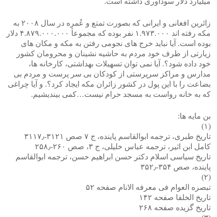
میلیارد دلار سودآوری داشته است.
زائرین افغانی و ایرانی که بصورت تمتع و عُمره در سال ٢٠٠٨ به
مکه رفته اند ١.٩٧٣.٠٠٠ نفر بوده که مجموعأ ۴.٨٧٩.٠٠٠.٠٠٠ دلار
بوده است. آیا نباید خرج های نجومی رفتن به مکه و مکان های
زیارتی از طرف خود مردم به حاشیه نشینان و محرومان کشور
خود داده شود؟. آیا نمی توان تسهیلات بهداشتی، کارخانه ها،
مدارس و مراکز سرپرستی از کودکان بی سر پرست و مردم بی
بضاعت را با این پول در کشور زائران مکه ایجاد کرد؟. و آیا چراغی
که به خانه رواست به مسجد حرام نیست…کمی بیندیشیم.
بن مایه ها:
(١)
تاریخ طبری، ترجمه ابوالقاسم پاینده، ج ۷ صص ۳۱۲۱-۳۱۱۷٫
کامل ابن اثیر، ترجمه عباس خلیلی، ج ۳، صص ۲۶۰-۲۵۸٫
تاریخ سیاسی اسلام دکتر حسن ابراهیم حسن، ترجمه ابوالقاسم
پاینده، صص ۳۵۴-۳۵۲٫
(٢)
تبصره العوام فی معرفه الانام صفحه ۵۲
تاریخ الخلفا صفحه ۱۴۲
تاریخ گزیده صفحه ۲۶۸