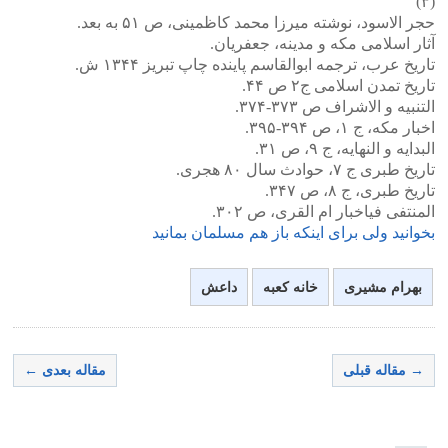
(٣)
حجر الاسود، نوشته میرزا محمد کاظمینی، ص ۵١ به بعد.
آثار اسلامی مکه و مدینه، جعفریان.
تاریخ عرب، ترجمه ابوالقاسم پاینده چاپ تبریز ۱۳۴۴ ش.
تاریخ تمدن اسلامی ج۲ ص ۴۴.
التنبیه و الاشراف ص ۳۷۳-۳۷۴.
اخبار مکه، ج ١، ص ٣٩۴-٣٩۵.
البدایه و النهایه، ج ٩، ص ٣١.
تاریخ طبری ج ٧، حوادث سال ٨٠ هجری.
تاریخ طبری، ج ٨، ص ٣۴٧.
المنتفی فیاخبار ام القری، ص ٣٠٢.
بخوانید ولی برای اینکه باز هم مسلمان بمانید
بهرام مشیری
خانه کعبه
داعش
→ مقاله قبلی
مقاله بعدی ←