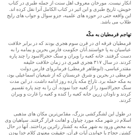
انکار نیست. مورخان معروف اهل سنت از جمله طبری در کتاب
خویش، تاریخ طبری و ابن اثیر در کتاب الکامل آنرا نقل کرده اند.
این واقعه حتی در حوزه های علمیه، جزو سوال و جواب های رایج
طلاب می باشد.
تهاجم قرمطیان به مکّه
قرمطیان فرقه ای در قرن سوم هجری بودند که در برابر خلافت
عباسیان به پا خواستند.آنان حکومت فارس بحرین و یمامه را به
دست گرفتند. خانه کعبه را ویران و سنگ حجرالاسود را چند پاره
کردند. در سال ۳۱۷ هجری قمری در زمان خلافت خلیفه
مقتدرعباسی، (ابوطاهر قرمطی) فرمانروای فارس دولت
قرمطی در بحرین و شرق عربستان که از شیعیان اسماعیلی بود،
به مکه حمله برد. تاراج مکه یازده روز ادامه داشت. در این مدت
سنگ حجرالاسود را از کعبه جدا نموده. آن را به چند پاره تقسیم
کردند و ناودان زرین خانه کعبه را کنده و کعبه را غارت و ویران
کردند.
در طول این لشگرکشی بزرگ، مقدّس‌ترین مکان های مذهبی
اسلام در شهر مکه مورد چپاول و اهانت قرار گرفتند. سپاهیان وی
به محض ورود به شهر مکه به کشتار زائرین پرداختند. آنها در حال
کشتن حجاج با خواندن آیات قرآن، حقیقت معنوی کلام خدا بودن