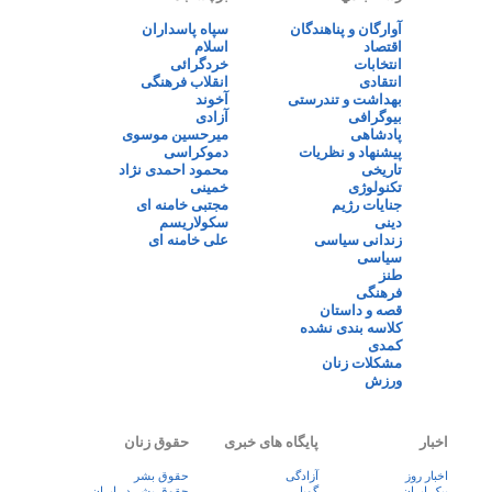
آوارگان و پناهندگان
سپاه پاسداران
اقتصاد
اسلام
انتخابات
خردگرائی
انتقادی
انقلاب فرهنگی
بهداشت و تندرستی
آخوند
بیوگرافی
آزادی
پادشاهی
میرحسین موسوی
پیشنهاد و نظریات
دموکراسی
تاریخی
محمود احمدی نژاد
تکنولوژی
خمینی
جنایات رژیم
مجتبی خامنه ای
دینی
سکولاریسم
زندانی سیاسی
علی خامنه ای
سیاسی
طنز
فرهنگی
قصه و داستان
کلاسه بندی نشده
کمدی
مشکلات زنان
ورزش
اخبار
پایگاه های خبری
حقوق زنان
اخبار روز
آزادگی
حقوق بشر
پيک ايران
گویا
حقوق بشر در ایران