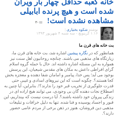
خانه کعبه حداقل چهار بار ویران
شده است و هیچ پرنده ابابیلی
مشاهده نشده است!
۲۰
نوشته
شکوه بختیاری
|
۱:۱۶ گرينويچ - سه شنبه ۴ شهریور ۱۳۹۳
بت خانه های قرن ما
همانطور که در
نگاره پیشین
اشاره شد، بت خانه های قرن ما،
زیارتگاه های مذهبی می باشند. چنانچه روحانیون اهل سنت نیز
همواره به این مسئله اشاره داشته اند. حال با حمله گروه اسلام
گرای افراطی داعش به مکان های مقدس شیعیان، این پرسش
بوجود می آید؛ پس خدا، پیامبر و امامان شفا دهنده و معجزه بخش
کجا هستند؟. چگونه است که این نیروهای امدادی و غیبی حتی
قدرت جلوگیری از تخریب قبر خود را ندارند؟!. بنابراین، آیا چنین به
اصطلاح نجات دهنده گان بی وجودی، می توانند هیچ اراده ای در
زندگی پیروان خود داشته باشند؟. آیا درست نیست که بپنداریم، این
قبور و اجساد پوسیده و فنا شده. تنها به دلیل خرافات و تبلیغات
مذهبی دین فروشان، هنوز در ذهن برخی از مردم عامی حضور
دارند؟.