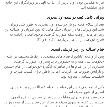
نیز به مقدس بودن و یا ترس از عذاب الهی بر ویرانگران این خانه،
باور نداشته اند.
ویرانی کامل کعبه در سده اول هجری
بعد از اسلام کعبه دو بار در سده اول هجری به طور کلی ویران
شد. این ویرانی ها در جریان جنگ هایی که بین امویان و عبدالله بن
زبیر فرماندار وقت مکه صورت گرفت، بوجود آمد. در ادامه به
شرح کوتاهی از آن می پردازیم.(١)، (٢) و (٣)
قیام عبدالله بن زبیر قریشی اسدی
پس از واقعه عاشورا، قیام های متعددی در نقاط مختلف بر علیه
حکومت بنی امیه و به خصوص یزید پسر وی صورت گرفت.
بسیاری از این قیام ها در ظاهر به انگیزه خونخواهی از امام حسین
و یارانش صورت می گرفت. اما در باطن برای کسب قدرت و
شکست سیاسی معاویه بود.
یکی از معروف ترین این قیام ها، قیام عبدالله بن زبیر قریشی
اسدی از شهر مدینه است.
یزید پسر معاویه برای مقابله با این قیام، سپاهی به فرماندهی
مسلم بن عقبه به سوی مدینه فرستاد. این سپاه پس از سه روز در