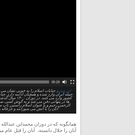
05:29
این ویدیو
جمله ایران وارد شده و همچنان ادامه دارد. جن
کشور وارد می ک
ها در پنهانی دفن می شد و به گوش کسی نمی 
آنان را با آتش می سوزانند و جزغاله م
همانگونه که در دوران م‍‍‍حمدابن عبدالل
آنان را حلال دانسته، آنان را قتل عام م