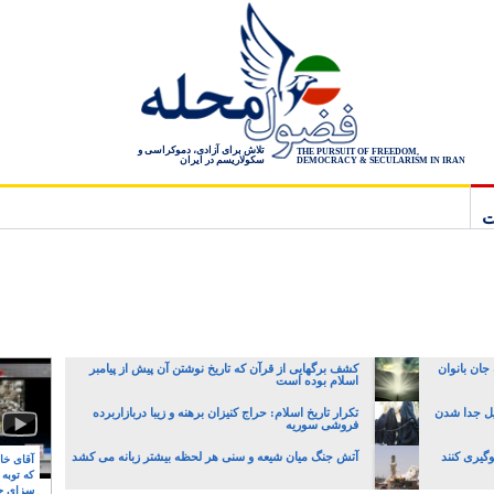
تلاش برای آزادی، دموکراسی و
THE PURSUIT OF FREEDOM,
سکولاریسم در ایران
DEMOCRACY & SECULARISM IN IRAN
ت
جان بانوان
کشف برگهایی از قرآن که تاریخ نوشتن آن پیش از پیامبر
اسلام بوده است
یل جدا شدن
تکرار تاریخ اسلام: حراج کنیزان برهنه و زیبا دربازاربرده
فروشی سوریه
گیری کنند
آتش جنگ میان شیعه و سنی هر لحظه بیشتر زبانه می کشد
آقای خام
که توبه
سزای ج