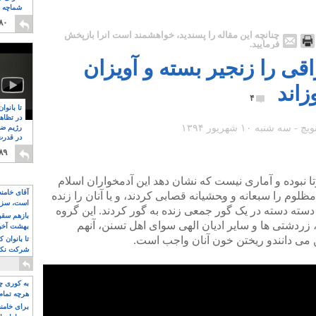
شماچه م
۸
۸۰
چنانچه این مقاله را پسندید، خواهشمند است آنرا بازپخش
فرمایید.
ی را زنجیر بسته و آویزان
زاند
۴
تا بانوا
در تظاه
رژیم ضد
در قدرت
۸
۸۹
ا نبوده و آماری نیست که نشان دهد این آدمخواران اسلام
آقای خامن
ظلوم را سبعانه و و‍حشیانه قصابی کردند، و یا آنان را زنده
است، سزا
 دسته دسته در یک گور جمعی زنده به گور کردند. این گروه
تواند باشد؟
بازهم سقوط
زردشتی ها و سایر ادیان الهی سوای اهل تسنن، آنهم
بهشت آخون
می دانندو ریختن خون آنان واجب است.
تا بانوان 
شرکت نکنن
قدرت باقی
به کوری چش
هرچه تمام
برای خامنه