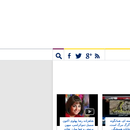
مشترک
جستجو
نه ای، همانگونه
شاهزاده رضا پهلوی اکنون
 گرگ مرگ است،
سمبل دموکراسی، میهن
نایات همیشگی
پرستی و تنها مبارز نجات