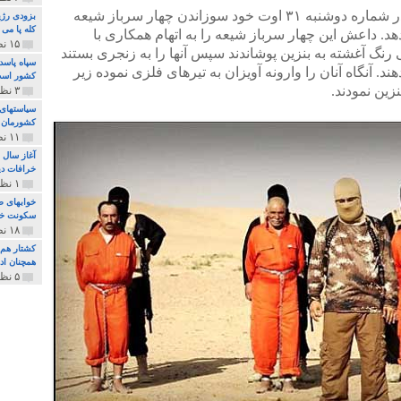
روزنامه دیلی میل Daily Mail On Line در شماره دوشنبه ۳۱ اوت خود سوزاندن چهار سرباز شیعه
بزودی رژی
کله پا می
 داعش این چهار سرباز شیعه را به اتهام همکاری با
۱۵ نظر و ۳۲۷ پخش
 رنگ آغشته به بنزین پوشاندند سپس آنها را به زنجری بستند
سپاه پاسد
د. آنگاه آنان را وارونه آویزان به تیرهای فلزی نموده زیر
کشور اس
زین نمودند.
۳ نظر و ۱۶۲ پخش
سیاستهای 
کشورمان 
۱۱ نظر و ۳۱۵ پخش
آغاز سال 
خرافات دی
۱ نظر و ۷۴ پخش
خوابهای ط
سکونت خو
۱۸ نظر و ۸۹۷ پخش
کشتار هم م
همچنان ادا
۵ نظر و ۲۵۹ پخش