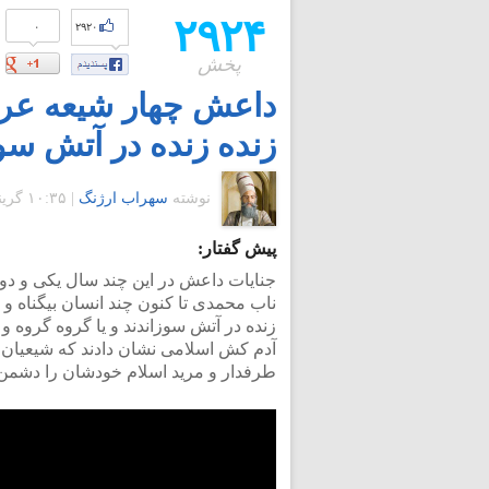
۲۹۲۴
۰
۲۹۲۰
پخش
داعش چهار شیعه عراق
زنده زنده در آتش سو
نوشته
سهراب ارژنگ
|
۱۰:۳۵ گرينويچ - سه شنبه ۱۰ شهریور ۱۳۹۴
پیش گفتار:
جنایات داعش در این چند سال یکی و دوت
ناب محمدی تا کنون چند انسان بیگناه و م
زنده در آتش سوزاندند و یا گروه گروه و
آدم کش اسلامی نشان دادند که شیعیان، 
طرفدار و مرید اسلام خودشان را دشمن 