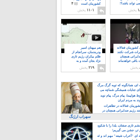
۴
ی تواند باشد؟!
کشورمان است
۱
پخش
۱۱۰۱
پخش
ن کشورمان فعالانه
هم میهنان اسیر
رات شرکت نکنند
ودربندمان، سرانجام از
ایرانی همچنان
ظلم بیکران رژیم تازی
 باقی خواهدماند
نژاد بجان آمده و به
۸
خبابانها ریختند
پخش
۲۱۹
پخش
ه ای، همانگونه که توبه گرگ مرگ
ی جنایات همیشگی شماچه می
!
 هواپیما، پیام مرگ، پیام نوید
د به مردم ایران
کشورمان فعالانه در تظاهرات
د رژیم ضدایرانی همچنان در
 خواهدماند
سهراب ارژنگ
م تازی صفتان، یلدا را با شکوهِ
 تر، جشن می گیریم!
 ای "اَعراب شیعه" مهم اند و نَه