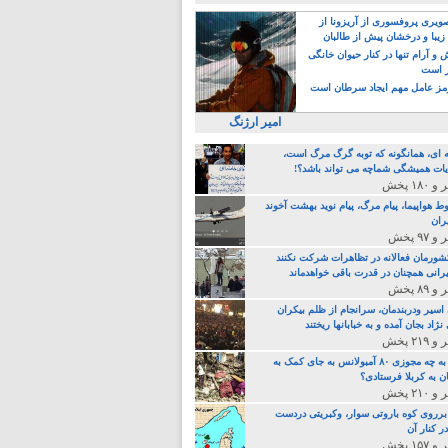
یری پروفسوری از آریزونا از
زیبا و درخشان پیش از طالبان
 آرام تنها در کنار حیوان خانگی
ر است
ز عامل مهم ایجاد سرطان است
امیر ارژنگ
ه ای، همانگونه که توبه گرگ مرگ است،
ات همیشگی شماچه می تواند باشد؟!
ط هواپیما، پیام مرگ، پیام نوید بهشت آخوند
ران
 کشورمان فعالانه در تظاهرات شرکت نکنند
رانی همچنان در قدرت باقی خواهدماند
 اسیر ودربندمان، سرانجام از ظلم بیکران
نژاد بجان آمده و به خبابانها ریختند
خامنه ای، به چه مجوزی ۸۰ آمبولانس به جای کمک به
ن به کربلا فرستادی؟
 برروی کوه باروتی سوار، وکبریتی دردست
ر کنار آن