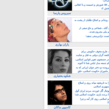
یرانی!
رویداد سال ۵۷؛ شورش و دَسیسه و یا انقلابی
خش ۲)
سیروس پارسا
روحانی و اصلاح طلبان از پشت به
ی گناه ، شجاعی و حاج صفی از
یم ملی محروم شدند.
ست نژادپرستی بدهید!
باران بهاری
طرح مخوف حکومتی برای
جه گران دولتی به قتل و جنایت
در جستجوی تغییر قوانین اسلامی،
ام جمعه مدل لباس شنا تا آخوند
مجنسگرا!
رونده دو دختر جوان ایرانی که به
 ماموران حکومت اسلامی، حلق
شکوه بختیاری
 به تاریخچه میانه روی و اصلاح
مهوری اسلامی
وتبال گًل خوردند، مردم ایران گول
ا برنده بازی، حکومت اسلامی شد!
م اسلامی روی کار آمد و چرا
؟!
کاسپین ماکان