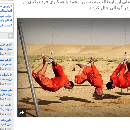
لی ابن ابیطالب به دستور محمد با همکاری فرد دیگری در
گزارش تصو
افغانستان 
خواب خوش و
امکان پذی
گوشت قرم
آقای خامن
سزای جنای
۸ نظر و ۱۸۰ پخش
بازهم سقو
به مردم ای
۴ نظر و ۹۷ پخش
تا بانوان
رژیم ضدای
۸ نظر و ۸۹ پخش
هم میهنان
رژیم تازی 
۸ نظر و ۲۱۹ پخش
زلزله زدگا
۷ نظر و ۲۱۰ پخش
خاورمیانه
ولی فقیه د
۶ نظر و ۱۵۷ پخش