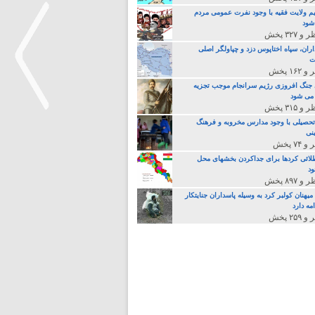
م ولایت فقیه با وجود نفرت عمومی مردم
 شود
اران، سپاه اختاپوس دزد و چپاولگر اصلی
ت
جنگ افروزی رژیم سرانجام موجب تجزیه
می شود
تحصیلی با وجود مدارس مخروبه و فرهنگ
نی
>
لائی کردها برای جداکردن بخشهای محل
د
یهنان کولبر کرد به وسیله پاسداران جنایتکار
مه دارد