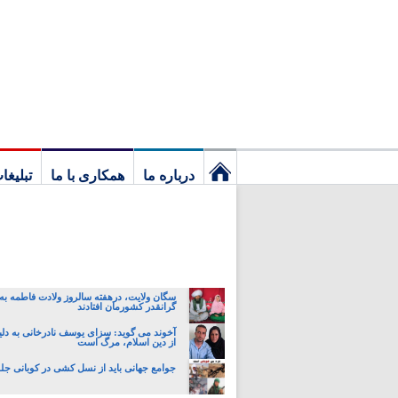
درباره ما
همکاری با ما
تبلیغا
نخستین
برگ
سگان ولایت، درهفته سالروز ولادت فاطمه به 
گرانقدر کشورمان افتادند
آخوند می گوید: سزای یوسف نادرخانی به دل
از دین اسلام، مرگ است
جوامع جهانی باید از نسل کشی در کوبانی جلو