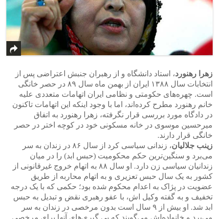
زهرا
رهنورد
، استاد دانشگاه و از رهبران جنبش اعتراضی پس از
انتخابات سال ۱۳۸۸ ایران از بهمن ماه سال ۸۹ در حصر خانگی
است. چهره‌های حکومتی و نظامی ایران اتهامات متعددی علیه
خانم رهنورد مطرح کرده‌اند، اما با وجود اینکه این اتهامات تاکنون
در دادگاه مورد بررسی قرار نگرفته، زهرا رهنورد به اتفاق
میرحسین موسوی در خانه مسکونی خود در کوچه اختر در حصر
خانگی قرار دارند.
زینب
جلالیان
، زندانی سیاسی کرد از سال ۸۶ در زندان به سر
می‌برد و سنگین‌ترین حکم محکومیت (حبس ابد) را در میان
زندانیان سیاسی زن دارد. او سال ۸۸ به اتهام خروج غیرقانونی از
کشور به یک سال حبس تعزیری و به اتهام محاربه از طریق
عضویت در پژاک به اعدام محکوم شده بود؛ حکمی که با یک درجه
تخفیف و به گفته وکیل اش، با عفو رهبری نقض و تبدیل به حبس
ابد شد. او بیش از ۹ سال است بدون مرخصی در زندان به سر
می‌برد و خانواده‌اش می‌گویند که پی گیری‌های آنها برای مرخصی