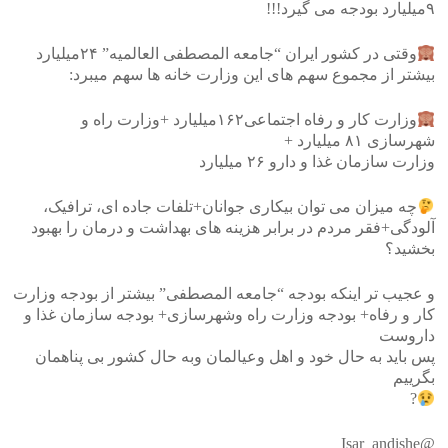
۹میلیارد بودجه می گیرد!!!
وقتی در کشور ایران “جامعه المصطفی العالمیه” ۲۴میلیارد
بیشتر از مجموع سهم های این وزارت خانه ها سهم میبرد:
وزارت کار و رفاه اجتماعی۱۶۲میلیارد +وزارت راه و
شهرسازی ۸۱ میلیارد +
وزارت سازمان غذا و دارو ۲۶ میلیارد
چه میزان می توان بیکاری جوانان+تلفات جاده ای، ترافیک،
آلودگی+فقر مردم در برابر هزینه های بهداشت و درمان را بهبود
بخشید؟
و عجیب تر اینکه بودجه “جامعه المصطفی” بیشتر از بودجه وزارت
کار و رفاه+ بودجه وزارت راه وشهرسازی+ بودجه سازمان غذا و
داروست
پس باید به حال خود و اهل وعیالمان وبه حال کشور بی پناهمان
بگرییم
?
@Isar_andishe