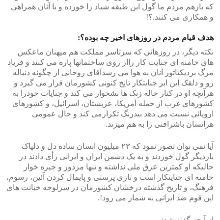
که بازهم مردم ما گول این طبقه شیاد را خورده و با آنان همراهی
و همکاری می کنند.؟!
هدف قیام مردم در روزهای اخیر چه بوده؟:
نکته دیگر، در روزهائی که سرتاسر مملکت هم میهنان ماعکس
های خامنه ای جنایت کار رااز روی ساختمانها پاره می کنند و فریاد
مرگ بردیکتاتور آنان به هوا می رسدآقای روحانی از چگونه دنباله
رو و دلقک این ابر جنایتکار تایخ کنونی کشورمان قرار می گیرد و
هرآنچه او در کنار خاله زنک ها نشخوار می کند و جنایات خودرا به
کشورهای غرب از جمله آمریکا، عربستان، اسرائیل، و کشورهای
اروپائی نسبت می دهد بیدرنگ تکرارمی کند و حال عمومی
هرانسان باشرافتی را به هم میزند.
آیا نمی توان تصور نمود که ۲۳ میلیون انسان ساده دل و دلپاک
باردیگر گول خوردند و به یک دشمن ایران و ایرانی رأی دادند در
حالیکه او کمترین عرق ملی نداشته و تنها مزدور و جیره خوار
خامنه ای جنایتکار است و تازی پرستی و پایمال کردن آئین، رسوم،
فرهنگ، و تاریخ گذشته درخشان کشورمان در سرلوحه خیانت های
این قوم ضد ایرانی به شمار می رود!.
از آنچه گفته شد: