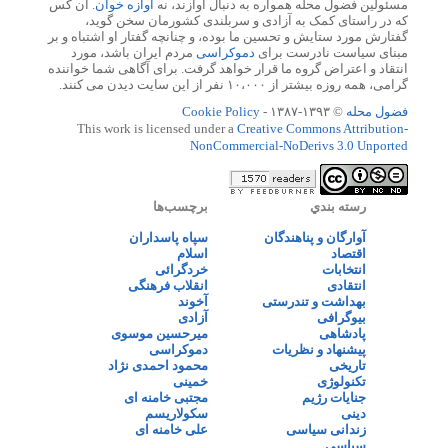
مسئولین فضول محله همواره به دنبال آوازند، نه
آوازه خوان
. آن کس
که در راستای کمک به آزادی و سربلندی کشورمان سخن گوید،
گفتارش مورد ستایش و تحسین ما بوده، و چنانچه گفتار او اشتباه و بر
مبنای سیاست نادرست برای
دموکراسی
مردم ایران باشد، مورد
انتقاد و اعتراض گروه ما قرار خواهد گرفت. برای آگاهی شما خواننده
گرامی، همه روزه بیشتر از ۱۰،۰۰۰ نفر از این سایت دیدن می کنند.
فضول محله
© ۱۳۹۳-۱۳۸۷ -
Cookie Policy
This work is licensed under a
Creative Commons Attribution-
NonCommercial-NoDerivs 3.0 Unported
رسته بندي
برچسب‌ها
آوارگان و پناهندگان
سپاه پاسداران
اقتصاد
اسلام
انتخابات
خردگرائی
انتقادی
انقلاب فرهنگی
بهداشت و تندرستی
آخوند
بیوگرافی
آزادی
پادشاهی
میرحسین موسوی
پیشنهاد و نظریات
دموکراسی
تاریخی
محمود احمدی نژاد
تکنولوژی
خمینی
جنایات رژیم
مجتبی خامنه ای
دینی
سکولاریسم
زندانی سیاسی
علی خامنه ای
سیاسی