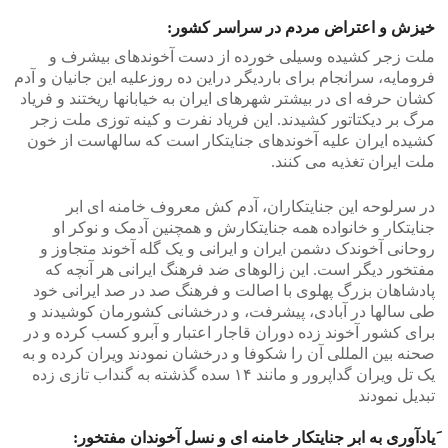
خیزش و اعتراض مردم در سراسر کشور:
ملت زجر کشیده وسیلی خورده از دست آخوندهای بیشرف و
فرومایه، سرانجام برای باردیگر دراین ده روزعلیه این جانیان و آدم
کشان حرفه ای در بیشتر شهرهای ایران به خیابانها ریختند و فریاد
مرگ بر دیکتاتور کشیدند. این فریاد نفرت و کینه توزی ملت زجر
کشیده ایران علیه آخوندهای جنایتکار است که سالهاست از خون
ملت ایران تغذیه می کنند.
در سرلوحه این جنایتکاران، آدم کش معروف خامنه ای ابر
جنایتکار و خانواده همه جنایتکارش و همچنین آدمک و نوکر او
روحانی آخوندک دشمن ایران و ایرانی و یک گله آخوند متجاوز و
مفتخور دیگر است. این زالوهای ضد فرهنگ ایرانی هر آنچه که
پادشاهان بزرگ پهلوی با اصالت و فرهنگ صد در صد ایرانی خود
طی سالها در آبادی، پیشرفت، و درخشانی کشورمان کوشیدند و
برای کشور آخوند زده دوران قاجار اعتبار و آبرو کسب کرده و در
صحنه بین المللی آن را شکوفا و درخشان نمودند ویران کرده و به
یک تل ویران گداپرور و مانند ۱۴ سده گذشته به گنداب تازی زده
تبدیل نمودند
َیادآوری به ابر جنایتکار خامنه ای و نسل آخوندان مفتخور: