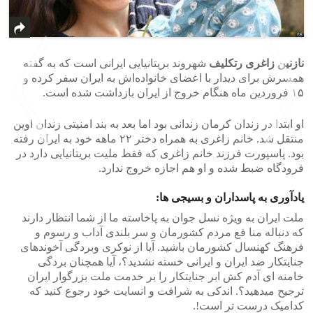
نازنین زاغری رتکلیف
شهروند بریتانیایی ایرانی است که به گفته
همسرش برای دیدار با اعضای خانواده‌اش به ایران سفر کرده و
۱۵ فروردین ماه هنگام خروج از ایران بازداشت شده است.
او ابتدا در زندان کرمان زندانی بود اما بعد به بند امنیتی زندان اوین
منتقل شد. خانم زاغری به همراه دختر ۲۲ ماهه خود به ایران رفته
بود. پاسپورت فرزند خانم زاغری که فقط ملیت بریتانیایی دارد در
فرودگاه ضبط شده و او هم اجازه خروج ندارد.
>
<
یادآوری به پاسداران و بسیجی ها:
ملت ایران به ویژه نسل جوان به پاخاسته ما از شما انتظار دارند
که دنباله منا فع مردم کشورمان و سر بلندی آداب و رسوم و
فرهنگ کهنسال کشورمان باشید. آیا از نوکری وبردگی آخوندهای
جنایتکار ضد ایران و ایرانی خسته نشدید؟، آیا همچنان بردگی
خامنه ای آدم کش ابر جنایتکار را بر خدمت ملت بزرگوار ایران
ترجیح میدهید؟. اندکی به شرافت و انسایت خود رجوع کنید که
کدامیک درست تر است!.