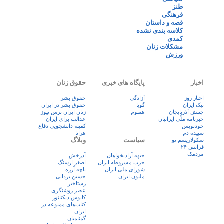
طنز
فرهنگی
قصه و داستان
کلاسه بندی نشده
کمدی
مشکلات زنان
ورزش
اخبار
پایگاه های خبری
حقوق زنان
اخبار روز
آزادگی
حقوق بشر
پيک ايران
گویا
حقوق بشر در ایران
جنبش آذربایجان
همبوم
زنان ايران پرس نيوز
خبرنامه ملّی ایرانیان
عدالت برای ایران
خودنویس
کمیته دانشجویی دفاع
سپیده دم
هرانا
سیاست
وبلاگ
سکولاریسم نو
فرانس ۲۴
مردمک
جبهه آزادیخواهان
آذرخش
حزب مشروطه ایران
اصغر ارسنگ
شورای ملی ایران
باچه آزره
ملیون ایران
حسین یزدانی
رستاخیز
عضر روشنگری
کابوس دیکتاتور
کتاب‌های ممنوعه در
ایران
گمنامیان