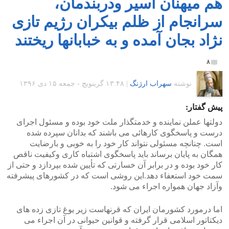
هم میهنان اسیر ودربندمان،
سرانجام از ظلم بیکران رژیم تازی
نژاد بجان آمده و به خبابانها ریختند
۸
نوشته
سهراب ارژنگ
|
۱۳:۴۸ گرينويچ - جمعه ۱۵ دی ۱۳۹۶
پیش گفتار:
دولتها عملن نماینده و خدمتگذار ملت خود بوده و مسئول اجرای
درست و پاسخگوی کارهائی می باشند که بدانان سپرده شده
است. چنانچه مسئولی نتواند کار خود را به خوبی و بارضایت
همگان به پایان برساند باید پاسخگوی اشتباه کاری وکیفیت ناقص
کار خود بوده و در برابر آن خسارتی که تأیین شده بپردازد و حتی از
سمت خود استعفاء دهد.این روشی است که در کشورهای پیشرفته
وآزاد جهان همواره اجراء می شود.
اما درمورد کشورمان ایران که قرنهاست زیر یوغ تازی زده های
دیکتاتور اسلامی قرار گرفته و قوانین حیوانی در آن اجراء می