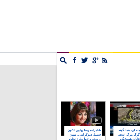
مشترک
جستجو
نه ای، همانگونه
شاهزاده رضا پهلوی اکنون
 گرگ مرگ است،
سمبل دموکراسی، میهن
نایات همیشگی
پرستی و تنها مبارز نجات