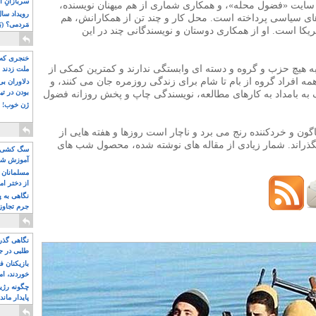
سربازانِ ا
ی سایت «فضول محله»، و همکاری شماری از هم میهنان نویسنده،
های سیاسی پرداخته است. محل کار و چند تن از همکارانش، هم
مَردمی؟ (بَ
ریکا است. او از همکاری دوستان و نویسندگانی چند در این
خنجری که 
ه هیچ حزب و گروه و دسته ای وابستگی ندارند و کمترین کمکی از
ملت زدند
همه افراد گروه از بام تا شام برای زندگی روزمره جان می کنند، و
دلاوران ب
بودن در ت
 به بامداد به کارهای مطالعه، نویسندگی چاپ و پخش روزانه فضول
ژن خوب! ت
اگون و خردکننده رنج می برد و ناچار است روزها و هفته هایی از
ه بگذراند. شمار زیادی از مقاله های نوشته شده، محصول شب های
سگ کشی، 
آموزش شکن
بیشتر
مسلمانان 
از دختر ام
مسلمان ه
نگاهی به پ
جرم تجاوز
آویز شدند!
sohraab@fozoolemahale
نگاهی گذرا
طلبی در ج
بازیکنان ف
خوردند، ام
چگونه رژی
پایدار ماند