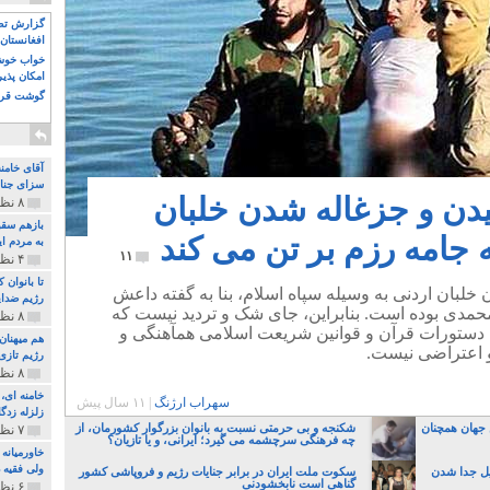
گزارش تصو
افغانستان 
خواب خوش و
امکان پذی
گوشت قرم
آقای خامن
سزای جنای
دن و جزغاله شدن خلبان
۸ نظر و ۱۸۰ پخش
بازهم سقو
ه جامه رزم بر تن می کند
به مردم ای
۱۱
۴ نظر و ۹۷ پخش
تا بانوان
خلبان اردنی به وسیله سپاه اسلام، بنا به گفته داعش
رژیم ضدای
 محمدی بوده است. بنابراین، جای شک و تردید نیست که
۸ نظر و ۸۹ پخش
 با دستورات قرآن و قوانین شریعت اسلامی همآهنگی و
هم میهنان
و اعتراضی نیست.
رژیم تازی 
۸ نظر و ۲۱۹ پخش
سهراب ارژنگ
|
۱۱ سال پیش
زلزله زدگا
 جهان همچنان
شکنجه و بی حرمتی نسبت به بانوان بزرگوار کشورمان، از
۷ نظر و ۲۱۰ پخش
چه فرهنگی سرچشمه می گیرد؛ ایرانی، و یا تازیان؟
خاورمیانه
ولی فقیه د
یل جدا شدن
سکوت ملت ایران در برابر جنایات رژیم و فروپاشی کشور
گناهی است نابخشودنی
۶ نظر و ۱۵۷ پخش