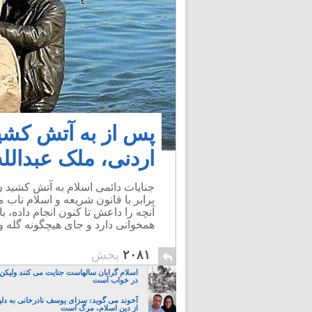
پس از به آتش کشی
اردنی، ملک عبدالل
جنایات دائمی اسلام به آتش کشید ن 
برابر با قانون شریعه و اسلام ناب
آنچه را داعش تا کنون انجام داده،
همخوانی دارد و جای هیچگونه گله 
۲۰۸۱
پخش
اسلام گرایان سالهاست جنایت می کنند ولیکن
در خواب است
آخوند می گوید: سزای یوسف نادرخانی به دل
از دین اسلام، مرگ است