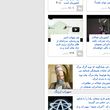
۴
ی تواند باشد؟!
کشورمان است
۱
پخش
۱۱۰۱
پخش
ن کشورمان فعالانه
هم میهنان اسیر
رات شرکت نکنند
ودربندمان، سرانجام از
ایرانی همچنان
ظلم بیکران رژیم تازی
 باقی خواهدماند
نژاد بجان آمده و به
۸
خبابانها ریختند
پخش
۲۱۹
پخش
ه ای، همانگونه که توبه گرگ مرگ
ی جنایات همیشگی شماچه می
!
 هواپیما، پیام مرگ، پیام نوید
د به مردم ایران
کشورمان فعالانه در تظاهرات
د رژیم ضدایرانی همچنان در
 خواهدماند
سهراب ارژنگ
م تازی صفتان، یلدا را با شکوهِ
 تر، جشن می گیریم!
 ای "اَعراب شیعه" مهم اند و نَه