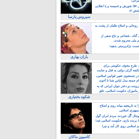
یرانی!
رویداد سال ۵۷؛ شورش و دَسیسه و یا انقلابی
خش ۲)
سیروس پارسا
روحانی و اصلاح طلبان از پشت به
ی گناه ، شجاعی و حاج صفی از
یم ملی محروم شدند.
ست نژادپرستی بدهید!
باران بهاری
طرح مخوف حکومتی برای
جه گران دولتی به قتل و جنایت
در جستجوی تغییر قوانین اسلامی،
ام جمعه مدل لباس شنا تا آخوند
مجنسگرا!
رونده دو دختر جوان ایرانی که به
 ماموران حکومت اسلامی، حلق
شکوه بختیاری
 به تاریخچه میانه روی و اصلاح
مهوری اسلامی
وتبال گًل خوردند، مردم ایران گول
ا برنده بازی، حکومت اسلامی شد!
م اسلامی روی کار آمد و چرا
؟!
کاسپین ماکان