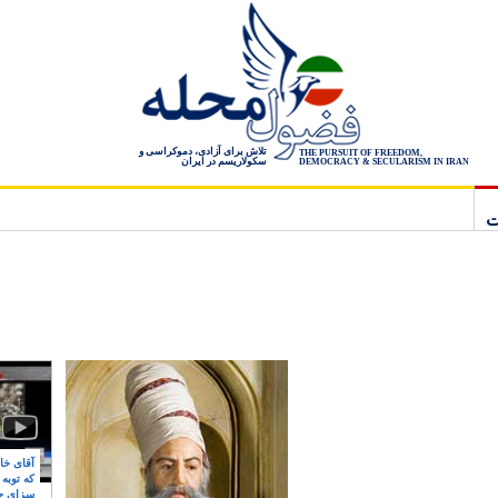
تلاش برای آزادی، دموکراسی و
THE PURSUIT OF FREEDOM,
سکولاریسم در ایران
DEMOCRACY & SECULARISM IN IRAN
ت
آقای خام
که توبه
سزای ج