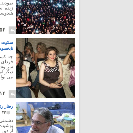
نمودند.
زنده ان
هندوستا
۵۴
سکوت مل
نابخشود
چه کسان
فردای ا
سرنوشت
دیگر ام
می توان
۱۴
رفتار رژ
۳۴
دشمنی و
پوشیده
از دین