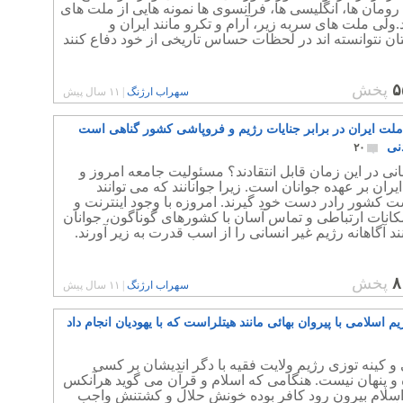
 رومان ها، انگلیسی ها، فرانسوی ها نمونه هایی از ملت های
د.ولی ملت های سربه زیر، آرام و تکرو مانند ایران و
ن نتوانسته اند در لحظات حساس تاریخی از خود دفاع کنند
۵
پخش
سهراب ارژنگ
|
۱۱ سال پیش
ت ایران در برابر جنایات رژیم و فروپاشی کشور گناهی است
نی
۲۰
ی در این زمان قابل انتقادند؟ مسئولیت جامعه امروز و
یران بر عهده جوانان است. زیرا جوانانند که می توانند
 کشور رادر دست خود گیرند. امروزه با وجود اینترنت و
کانات ارتباطی و تماس آسان با کشورهای گوناگون، جوانان
ند آگاهانه رژیم غیر انسانی را از اسب قدرت به زیر آورند.
۸
پخش
سهراب ارژنگ
|
۱۱ سال پیش
یم اسلامی با پیروان بهائی مانند هیتلراست که با یهودیان انجام داد
 کینه توزی رژیم ولایت فقیه با دگر اندیشان بر کسی
 و پنهان نیست. هنگامی که اسلام و قرآن می گوید هرآنکس
 اسلام بیرون رود کافر بوده خونش حلال و کشتنش واجب