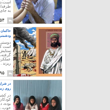
است،دی
طرفدار
به جای 
۵۴
حاکمان ب
ودشمنی 
دوستی ب
است که 
ستایش م
گرفته، 
عملکرد 
ریزند .
۹۵
در شرای
روی زمی
در کشو
کودکان 
بوده، 
خوب، ب