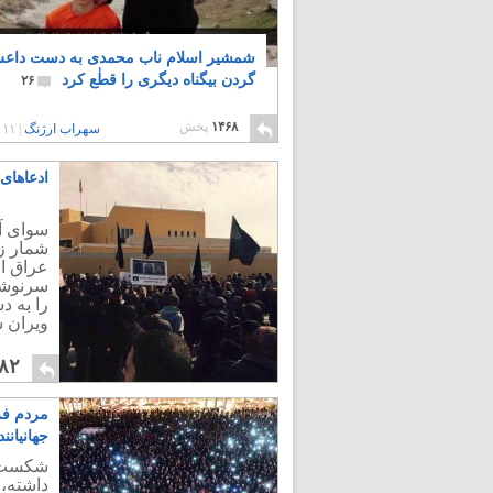
شمشیر اسلام ناب محمدی به دست داع
گردن بیگناه دیگری را قطٰع کرد
۲۶
۱۴۶۸
پخش
سهراب ارژنگ
|
۱۱ سال پیش
ادعاهای
سوای آخ
شمار ز
عراق از
سرنوشت
را به د
ویران س
۸۲
مردم فر
جهانیانند
شکست ت
داشته، 