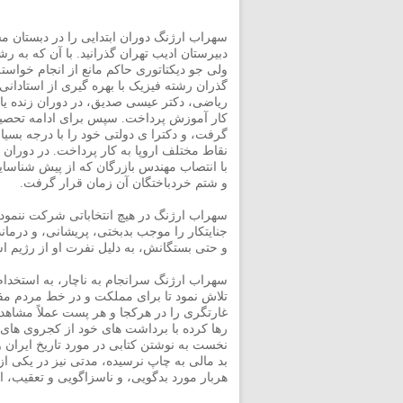
سهراب ارژنگ دوران ابتدایی را در دبستان م
دبیرستان ادیب تهران گذرانید. با آن که به ر
ولی جو دیکتاتوری حاکم مانع از انجام خواست
گذران رشته فیزیک با بهره گیری از استادانی
ریاضی، دکتر عیسی صدیق، در دوران زنده یاد 
کار آموزش پرداخت. سپس برای ادامه تحصیل 
گرفت، و دکترا ی دولتی خود را با درجه بسیار 
نقاط مختلف اروپا به کار پرداخت. در دوران
با انتصاب مهندس بازرگان که از پیش شناسا
و شتم خردباختگان آن زمان قرار گرفت.
سهراب ارژنگ در هیچ انتخاباتی شرکت ننمود 
جنایتکار را موجب بدبختی، پریشانی، و درم
و حتی بستگانش، به دلیل نفرت او از رژیم ا
سهراب ارژنگ سرانجام به ناچار، به استخدام
تلاش نمود تا برای مملکت و در خط مردم مفید
غارتگری را در هرکجا و هر پست عملاً مشاهده 
رها کرده با برداشت های خود از کجروی های
نخست به نوشتن کتابی در مورد تاریخ ایرا
بد مالی به چاپ نرسیده، مدتی نیز در یکی ا
هربار مورد بدگویی، و ناسزاگویی و تعقیب، ا