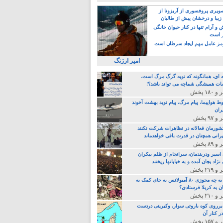
یری پروفسوری از آریزونا از
زیبا و درخشان پیش از طالبان
 آرام تنها در کنار حیوان خانگی
ر است
ز عامل مهم ایجاد سرطان است
امیر ارژنگ
ه ای، همانگونه که توبه گرگ مرگ است،
ات همیشگی شماچه می تواند باشد؟!
ط هواپیما، پیام مرگ، پیام نوید بهشت آخوند
ران
 کشورمان فعالانه در تظاهرات شرکت نکنند
رانی همچنان در قدرت باقی خواهدماند
 اسیر ودربندمان، سرانجام از ظلم بیکران
نژاد بجان آمده و به خبابانها ریختند
خامنه ای، به چه مجوزی ۸۰ آمبولانس به جای کمک به
ن به کربلا فرستادی؟
 برروی کوه باروتی سوار، وکبریتی دردست
ر کنار آن