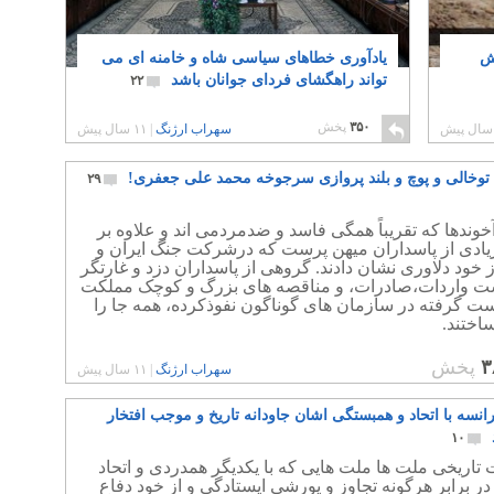
ش
یادآوری خطاهای سیاسی شاه و خامنه ای می
تواند راهگشای فردای جوانان باشد
۲۲
۳۵۰
پخش
سهراب ارژنگ
|
۱۱ سال پیش
 توخالی و پوچ و بلند پروازی سرجوخه محمد علی جعفری!
۲۹
وندها که تقریباً همگی فاسد و ضدمردمی اند و علاوه بر
یادی از پاسداران میهن پرست که درشرکت جنگ ایران و
 خود دلاوری نشان دادند. گروهی از پاسداران دزد و غارتگر
 واردات،صادرات، و مناقصه های بزرگ و کوچک مملکت
ست گرفته در سازمان های گوناگون نفوذکرده، همه جا را
اختند.
۳
پخش
سهراب ارژنگ
|
۱۱ سال پیش
انسه با اتحاد و همبستگی اشان جاودانه تاریخ و موجب افتخار
۱۰
اریخی ملت ها ملت هایی که با یکدیگر همدردی و اتحاد
در برابر هرگونه تجاوز و یورشی ایستادگی و از خود دفاع