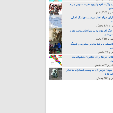
م ولایت فقیه با وجود نفرت عمومی مردم
 شود
اران، سپاه اختاپوس دزد و چپاولگر اصلی
ت
جنگ افروزی رژیم سرانجام موجب تجزیه
می شود
تحصیلی با وجود مدارس مخروبه و فرهنگ
نی
لائی کردها برای جداکردن بخشهای محل
د
یهنان کولبر کرد به وسیله پاسداران جنایتکار
مه دارد