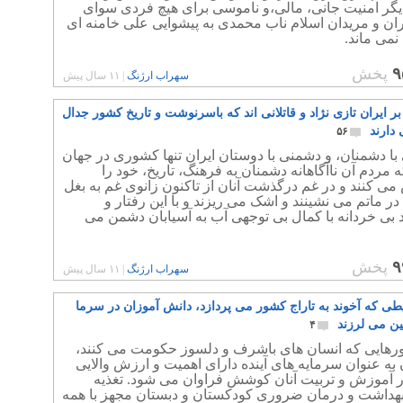
گر امنیت جانی، مالی،و ناموسی برای هیچ فردی سوای
ان و مریدان اسلام ناب محمدی به پیشوایی علی خامنه ای
نمی ماند.
۹
پخش
سهراب ارژنگ
|
۱۱ سال پیش
ر ایران تازی نژاد و قاتلانی اند که باسرنوشت و تاریخ کشور جدال
دارند
۵۶
ا دشمنان، و دشمنی با دوستان ایران تنها کشوری در جهان
مردم آن ناآگاهانه دشمنان به فرهنگ، تاریخ، خود را
ی کنند و در غم درگذشت آنان از تاکنون زانوی غم به بغل
در ماتم می نشینند و اشک می ریزند و با این رفتار و
بی خردانه با کمال بی توجهی آب به آسیابان دشمن می
۹
پخش
سهراب ارژنگ
|
۱۱ سال پیش
طی که آخوند به تاراج کشور می پردازد، دانش آموزان در سرما
ن می لرزند
۴
رهایی که انسان های باشرف و دلسوز حکومت می کنند،
به عنوان سرمایه های آینده دارای اهمیت و ارزش والایی
در آموزش و تربیت آنان کوشش فراوان می شود. تغذیه
هداشت و درمان ضروری کودکستان و دبستان مجهز با همه