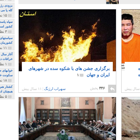
بزودی رژی
کله پا می
۱۵ نظر و ۳۲۷ پخش
سپاه پاسد
کشور اس
۳ نظر و ۱۶۲ پخش
سیاستهای 
کشورمان 
۱۱ نظر و ۳۱۵ پخش
آغاز سال 
خرافات دی
۱ نظر و ۷۴ پخش
برگزاری جشن های با شکوه سده در شهرهای
خوابهای ط
ایران و جهان
۱
سکونت خو
۱۸ نظر و ۸۹۷ پخش
کشتار هم م
۴۴۶
پخش
سهراب ارژنگ
|
۱۱ سال پیش
همچنان ادا
۵ نظر و ۲۵۹ پخش