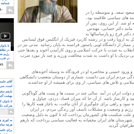
شماچه م
۸
۸۰
سعود سعد، و متوسطه را در
شته های سیاسی علاقمند بود،
ه او شد. از این روی، پس از
 مانند دکتر حسابی، مهندس
دکتر فرخ رو پارساسالها به
به اروپا رفت و در رشته کاربرد فیزیک از انگلیس فوق لیسانس
ممتاز از دانشگاه لویی پاستور فرانسه به پایان رسانید. مدتی نیز در
تا بانوا
 انقلاب به شدت با حرکت اسلامی و روی کارآمدن آخوند و بعدها حتی
در تظاه
رژیم ضد
یی نزدیک با او داشت به شدت مخالفت ورزید و چند بار مورد ضرب
در قدرت
۸
۸۹
و ورود خمینی و محاصره او در فرودگاه به وسیله آخوندهای
اندگی مردم ایران می دانست. شماری از دوستان متعصب دانشگاهی
آقای خامن
سلامی و تلاش های سیاسی، از وی برای همیشه از او جداشدند.
است، سزا
تواند باشد؟
بازهم سقوط
 دولت ایران در آمد. سالی چند در سمت ها و پست های گوناگونی
بهشت آخون
 و کارساز باشد. از آن جا که میزان فساد، دزدی، چپاول و
تا بانوان 
نمود و راهی برای جلوگیری از آنان نیافت، به ناچار همه کارها را
شرکت نکنن
 رژیم و وضعیت و مشکلات تأسف آور زندگی مردم، در ایران
قدرت باقی
ن و علت شکست های کشورمان پرداخت که تا کنون به دلیل وضعیت
ز شهرستان های ایران مخفیانه به فعالیت سیاسی پرداخت که بازهم
به کوری چش
هرچه تمام
طرافیان گردید.
برای خامنه