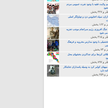
م ولایت فقیه با وجود نفرت عمومی مردم
 شود
اران، سپاه اختاپوس دزد و چپاولگر اصلی
ت
جنگ افروزی رژیم سرانجام موجب تجزیه
می شود
تحصیلی با وجود مدارس مخروبه و فرهنگ
نی
لائی کردها برای جداکردن بخشهای محل
د
یهنان کولبر کرد به وسیله پاسداران جنایتکار
مه دارد