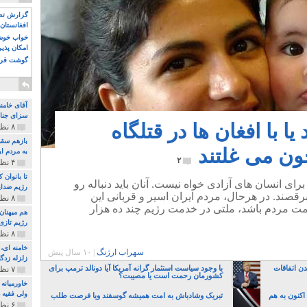
گزارش تصو
افغانستان 
خواب خوش و
امکان پذی
گوشت قرم
آقای خامن
سزای جنای
 یا با افغان ها در قتلگاه
۸ نظر و ۱۸۰ پخش
بازهم سقو
ون می غلتند
به مردم ای
۲
۴ نظر و ۹۷ پخش
تا بانوان
رای انسان های آزادی خواه نیست. آنان باید دنباله رو
رژیم ضدای
برقصند. در هرحال، مردم ایران اسیر و قربانی این
۸ نظر و ۸۹ پخش
دمت مردم باشد، ملتی در خدمت رژیم چند ده هزار
هم میهنان
رژیم تازی 
۸ نظر و ۲۱۹ پخش
سهراب ارژنگ
|
۱۰ سال پیش
زلزله زدگا
دن اتفاقات
با وجود سیاست استثمار گرانه آمریکا آیا دونالد ترمپ برای
۷ نظر و ۲۱۰ پخش
کشورمان رحمت است یا مصیبت؟
خاورمیانه
ولی فقیه د
 اکنون به هم
تبریک وشادباش به امت همیشه گوسفند ویا فرصت طلب
۶ نظر و ۱۵۷ پخش