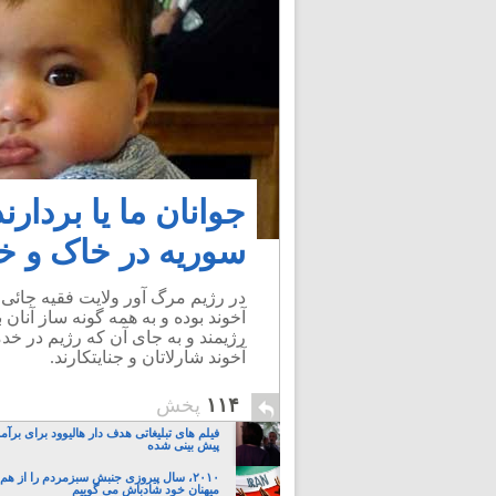
جوانان ما یا بردارند
سوریه در خاک و خ
در رژیم مرگ آور ولایت فقیه جائی ب
آخوند بوده و به همه گونه ساز آنان 
رژیمند و به جای آن که رژیم در خ
آخوند شارلاتان و جنایتکارند.
۱۱۴
پخش
فیلم های تبلیغاتی هدف دار هالیوود برای برآم
پیش بینی شده
۲۰۱۰، سال پیروزی جنبش سبزمردم را از هم
میهنان خود شادباش می گوییم