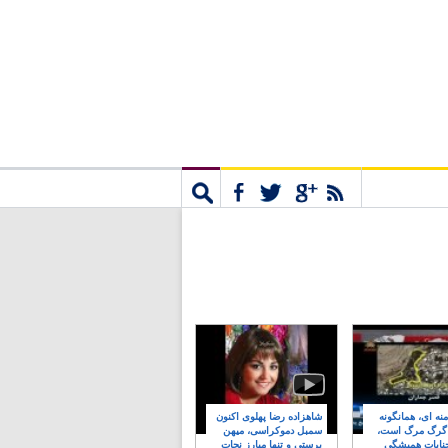
مشترک
جستجو
نه ای، همانگونه
شاهزاده رضا پهلوی اکنون
 گرگ مرگ است،
سمبل دموکراسی، میهن
نایات همیشگی
پرستی و تنها مبارز نجات