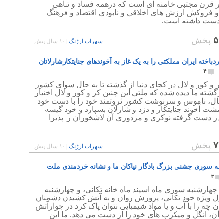
ر قرن مجتبی خامنه ای است که درهمه فساد و تباهی
و فروکش ارزش های اخلاقی و نابودی اقتصاد و فرهنگ
ست داشته است.
۵
پخش
سهراب ارژنگ
|
۱۰ سال پیش
اخته ایران مملکتی را به یک غاز به آخوندهای جنایتکارشارلاتان
۴
و کور و لال در کجای دنیا از گذشته تا به حال سوای کشور
شته ما دیده شده که ملتی این چنین کر و کور و لال اختیار
ال، ناموس و سرنوشت کشور ثروتمند خود را با دست خود
شت آخوند جنایتکار و دزد و شارلان بسپارد و خود گیسه
ر دست گرفته نوکری و مزدوری آن لاشخوران را پذیرا
۷
پخش
سهراب ارژنگ
|
۱۰ سال پیش
ه سوری جشنی بزرگ یادگار نیاکان ما و نشانه خردمندی ملت
۴
هارشنبه سوری ماه اسپند ماه خانه تکانی، و چهارشنبه
ل ویژه خود تکانی، پرورش روان و به آتش کشیدن دشمنان
 چه را با آب و یا مواد شیمیایی نتوان پاک کرد در جوارآتش
آن، انگل و میکرب های خود را از دست می دهد. ما این