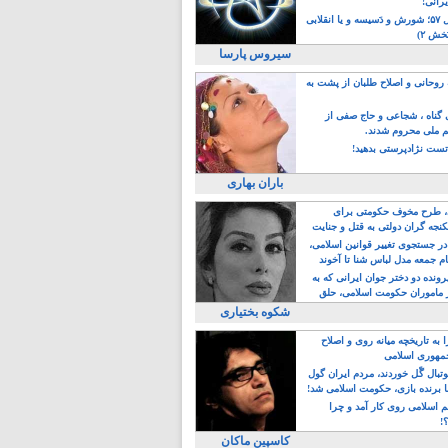
یرانی!
رویداد سال ۵۷؛ شورش و دَسیسه و یا انقلابی
خش ۲)
سیروس پارسا
روحانی و اصلاح طلبان از پشت به
ی گناه ، شجاعی و حاج صفی از
یم ملی محروم شدند.
ست نژادپرستی بدهید!
باران بهاری
طرح مخوف حکومتی برای
جه گران دولتی به قتل و جنایت
در جستجوی تغییر قوانین اسلامی،
ام جمعه مدل لباس شنا تا آخوند
مجنسگرا!
رونده دو دختر جوان ایرانی که به
 ماموران حکومت اسلامی، حلق
شکوه بختیاری
 به تاریخچه میانه روی و اصلاح
مهوری اسلامی
وتبال گًل خوردند، مردم ایران گول
ا برنده بازی، حکومت اسلامی شد!
م اسلامی روی کار آمد و چرا
؟!
کاسپین ماکان