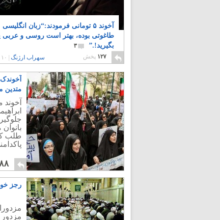
آخوند ۵ تومانی فرمودند:“زبان انگلیسی
طاغوتی بوده، بهتر است روسی و عربی یا
بگیرید!.”
۳
۱۲۷
پخش
سهراب ارژنگ
|
۱۰ سال پیش
آخوندک
متدین م
آخوند 
ابراهی
جلوگیر
بانوان
طلب کنا
پاکدامن
۸۸
رجز خوا
مزدورا
مزدور ب