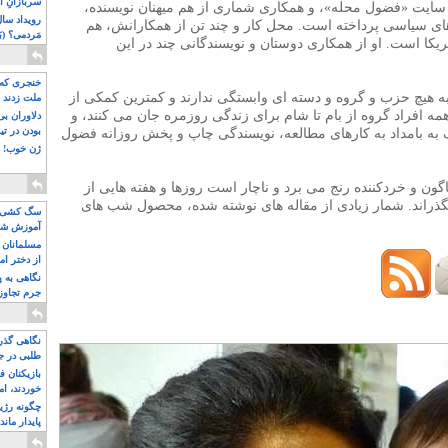
سربازانِ ا
ی سایت «فضول محله»، و همکاری شماری از هم میهنان نویسنده،
های سیاسی پرداخته است. محل کار و چند تن از همکارانش، هم
مَردمی؟ (بَ
ریکا است. او از همکاری دوستان و نویسندگانی چند در این
خنجری که 
ه هیچ حزب و گروه و دسته ای وابستگی ندارند و کمترین کمکی از
ملت زدند
همه افراد گروه از بام تا شام برای زندگی روزمره جان می کنند، و
دلاوران ب
بودن در ت
 به بامداد به کارهای مطالعه، نویسندگی چاپ و پخش روزانه فضول
ژن خوب! ت
اگون و خردکننده رنج می برد و ناچار است روزها و هفته هایی از
ه بگذراند. شمار زیادی از مقاله های نوشته شده، محصول شب های
سگ کشی، 
آموزش شکن
بیشتر
مسلمانان 
از دختر ام
مسلمان ه
نگاهی به پ
جرم تجاوز
آویز شدند!
sohraab@fozoolemahale
نگاهی گذرا
طلبی در ج
بازیکنان ف
خوردند، ام
چگونه رژی
پایدار ماند