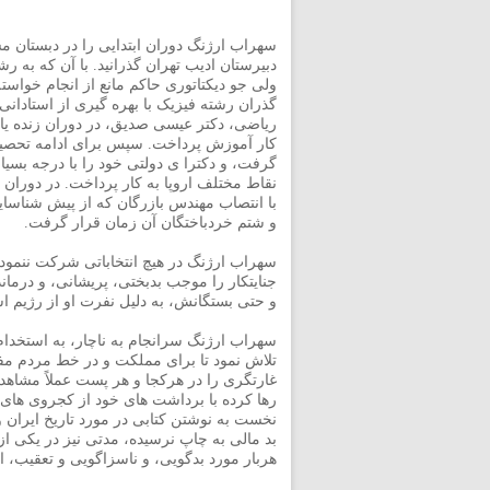
سهراب ارژنگ دوران ابتدایی را در دبستان م
دبیرستان ادیب تهران گذرانید. با آن که به ر
ولی جو دیکتاتوری حاکم مانع از انجام خواست
گذران رشته فیزیک با بهره گیری از استادانی
ریاضی، دکتر عیسی صدیق، در دوران زنده یاد 
کار آموزش پرداخت. سپس برای ادامه تحصیل 
گرفت، و دکترا ی دولتی خود را با درجه بسیار 
نقاط مختلف اروپا به کار پرداخت. در دوران
با انتصاب مهندس بازرگان که از پیش شناسا
و شتم خردباختگان آن زمان قرار گرفت.
سهراب ارژنگ در هیچ انتخاباتی شرکت ننمود 
جنایتکار را موجب بدبختی، پریشانی، و درم
و حتی بستگانش، به دلیل نفرت او از رژیم ا
سهراب ارژنگ سرانجام به ناچار، به استخدام
تلاش نمود تا برای مملکت و در خط مردم مفید
غارتگری را در هرکجا و هر پست عملاً مشاهده 
رها کرده با برداشت های خود از کجروی های
نخست به نوشتن کتابی در مورد تاریخ ایرا
بد مالی به چاپ نرسیده، مدتی نیز در یکی ا
هربار مورد بدگویی، و ناسزاگویی و تعقیب، ا