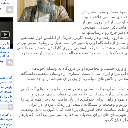
شماچه م
۸
۸۰
سعود سعد، و متوسطه را در
شته های سیاسی علاقمند بود،
ه او شد. از این روی، پس از
 مانند دکتر حسابی، مهندس
دکتر فرخ رو پارساسالها به
به اروپا رفت و در رشته کاربرد فیزیک از انگلیس فوق لیسانس
ممتاز از دانشگاه لویی پاستور فرانسه به پایان رسانید. مدتی نیز در
تا بانوا
 انقلاب به شدت با حرکت اسلامی و روی کارآمدن آخوند و بعدها حتی
در تظاه
رژیم ضد
یی نزدیک با او داشت به شدت مخالفت ورزید و چند بار مورد ضرب
در قدرت
۸
۸۹
و ورود خمینی و محاصره او در فرودگاه به وسیله آخوندهای
اندگی مردم ایران می دانست. شماری از دوستان متعصب دانشگاهی
آقای خامن
سلامی و تلاش های سیاسی، از وی برای همیشه از او جداشدند.
است، سزا
تواند باشد؟
بازهم سقوط
 دولت ایران در آمد. سالی چند در سمت ها و پست های گوناگونی
بهشت آخون
 و کارساز باشد. از آن جا که میزان فساد، دزدی، چپاول و
تا بانوان 
نمود و راهی برای جلوگیری از آنان نیافت، به ناچار همه کارها را
شرکت نکنن
 رژیم و وضعیت و مشکلات تأسف آور زندگی مردم، در ایران
قدرت باقی
ن و علت شکست های کشورمان پرداخت که تا کنون به دلیل وضعیت
ز شهرستان های ایران مخفیانه به فعالیت سیاسی پرداخت که بازهم
به کوری چش
هرچه تمام
طرافیان گردید.
برای خامنه