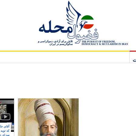
تلاش برای آزادی، دموکراسی و
THE PURSUIT OF FREEDOM,
سکولاریسم در ایران
DEMOCRACY & SECULARISM IN IRAN
ت
آقای خام
که توبه
سزای ج