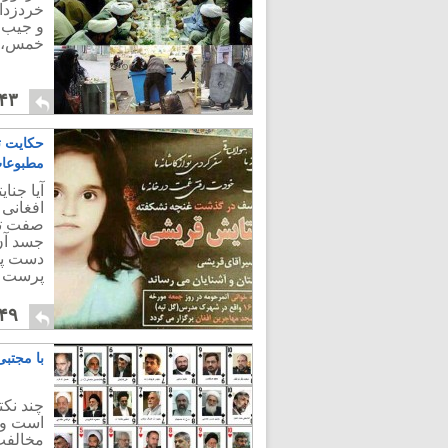
خردزداي
و جیب ا
خمس، و 
۴۳
حکایت ت
مطبوعا
آیا جنا
افغانی 
صفت تعل
جسد آن 
دست پخ
پرست و
۴۹
با مجتبی
چند نکت
است و ا
مخالفت 