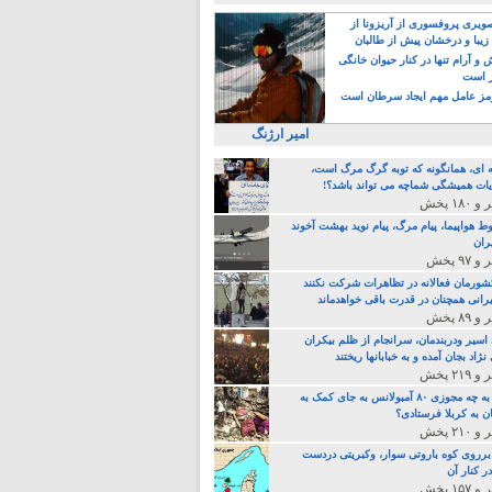
یری پروفسوری از آریزونا از
زیبا و درخشان پیش از طالبان
 آرام تنها در کنار حیوان خانگی
ر است
ز عامل مهم ایجاد سرطان است
امیر ارژنگ
ه ای، همانگونه که توبه گرگ مرگ است،
ات همیشگی شماچه می تواند باشد؟!
ط هواپیما، پیام مرگ، پیام نوید بهشت آخوند
ران
 کشورمان فعالانه در تظاهرات شرکت نکنند
رانی همچنان در قدرت باقی خواهدماند
 اسیر ودربندمان، سرانجام از ظلم بیکران
نژاد بجان آمده و به خبابانها ریختند
خامنه ای، به چه مجوزی ۸۰ آمبولانس به جای کمک به
ن به کربلا فرستادی؟
 برروی کوه باروتی سوار، وکبریتی دردست
ر کنار آن