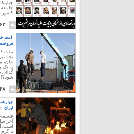
جنایتکا
جامعه 
کشور د
۶۳
امت خردب
فروخت
ملت کر 
بخت برگ
جان، م
به یک م
گدائی د
شود؟!.
۴۸
چهارشنب
ایران
فلسفه چ
آخر سا
است. آن
با گرم 