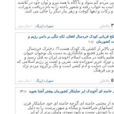
ی مردم کم سواد و نا آگاه با همه نیرو و توان خود در تلاشند
مت به خواب رفته و شعور باخته را به نام دریافت نذورات،
زکات و دهها کوفت و زهر مار دیگر را خالی می کنند.
۳
پخش
سهراب ارژنگ
|
۱۰ سال پیش
لخ قربانی کودک خردسال افغان، لکه ننگی بر دامن رژیم و
ت کشورمان
۱
یتی بالاتر از کشتن یک کودک هست؟!. دخترک خردسال
که به طرز فجیع و جانگذازی به دست یک نوجوان حیوان
یم یافته در مکتب اسلام آخوندی ایران به قتل رسید و
نوزاد عزیز سوزانده شد. نفرین و لعنت بر رژیم اسلامی که
ت آن جنایت و آدم کشی است و ننگ برگروه مردم نژاد
 بی فرهنگ.
۵
پخش
سهراب ارژنگ
|
۱۰ سال پیش
 خامنه ای آخوندک ابر جنایتکار کشورمان بیشتر آشنا شوید
۱۳
ه از مجتبی خامنه ای گرچه خامنه ای خود جنایتکار قرن
نسانهای شرافتمند و بیگناه و میهن پرست را به دلیل
با خودش نیست و نابود نموده، ولیکن برتر از او ابر