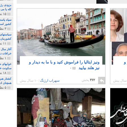
بزودی رژی
کله پا می
۱۵ نظر و ۳۲۷ پخش
سپاه پاسد
کشور اس
۳ نظر و ۱۶۲ پخش
سیاستهای 
کشورمان 
۱۱ نظر و ۳۱۵ پخش
آغاز سال 
خرافات دی
۱ نظر و ۷۴ پخش
و
ونیز ایتالیا را فراموش کنید و با ما به دیدار و
خوابهای ط
نیز هلند بیایید
۰
سکونت خو
۱۸ نظر و ۸۹۷ پخش
کشتار هم م
۳۶۲
پخش
سهراب ارژنگ
|
۱۰ سال پیش
همچنان ادا
۵ نظر و ۲۵۹ پخش