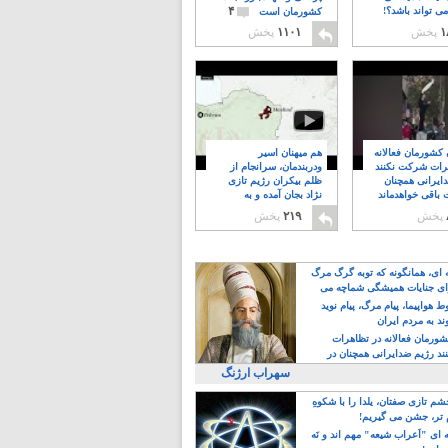
۴
ی تواند باشد؟!
کشورمان است
۱
پخش
۱۱۰۱
پخش
ن کشورمان فعالانه
هم میهنان اسیر
رات شرکت نکنند
ودربندمان، سرانجام از
ایرانی همچنان
ظلم بیکران رژیم تازی
 باقی خواهدماند
نژاد بجان آمده و به
۸
خبابانها ریختند
پخش
۲۱۹
پخش
ه ای، همانگونه که توبه گرگ مرگ
ی جنایات همیشگی شماچه می
!
 هواپیما، پیام مرگ، پیام نوید
د به مردم ایران
کشورمان فعالانه در تظاهرات
د رژیم ضدایرانی همچنان در
 خواهدماند
سهراب ارژنگ
م تازی صفتان، یلدا را با شکوهِ
 تر، جشن می گیریم!
 ای "اَعراب شیعه" مهم اند و نَه