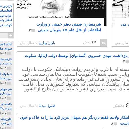
گزارش تصو
افغانستان 
خواب خوش و
امکان پذی
ی می
شرمساری ضمنی دفتر خمینی و وزارت
گوشت قرم
اطلاعات از قتل عام ۶۷ بفرمان خمینی
۲
۷۶۶
پخش
باران بهاری
|
۹ سال پیش
آقای خامن
سزای جنای
۸ نظر و ۱۸۰ پخش
بر بازداشت مهدی خسروی (گمنامیان) توسط دولت ایتالیا، سکوت
بازهم سقو
۲
به مردم ای
۴ نظر و ۹۷ پخش
سته ای با غرب و ترمیم روابط دیپلماتیک حکومت با دولت
وپایی، سبب شده تا حکومت اسلامی مخالفانِ سیاسی خود
تا بانوان
 از کشور را هدف قرار داده و برای شان ایجاد دردسر نماید.
رژیم ضدای
۸ نظر و ۸۹ پخش
 میان پناهندگان سیاسی که شهروند کشورهای محل اقامت
تند، آسیب پذیرترین قشر جامعه ایرانیان خارج از کشور
هم میهنان
رژیم تازی 
۸ نظر و ۲۱۹ پخش
۶
پخش
فضول محله
|
۹ سال پیش
زلزله زدگا
۷ نظر و ۲۱۰ پخش
یتکار ولایت فقیه باردیگر هم میهنان عزیز کرد ما را به خاک و خون
خاورمیانه
 است
۸
ولی فقیه د
۶ نظر و ۱۵۷ پخش