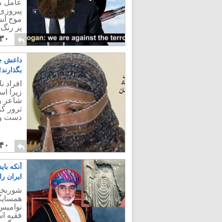
عامل مو
پیروزی 
موج انس
پر رنگ
۳۰
داعش چی
بگذارند!
افراد ن
زیرا اس
شاعر را
ترور کر
دست و 
۴۰
آنکه با
ایران را
همسایگ
نوامیس 
فقیه ا