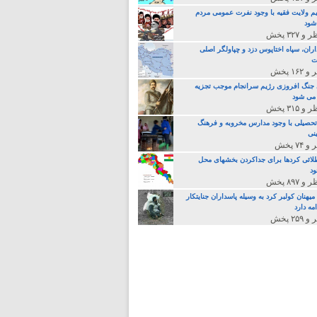
م ولایت فقیه با وجود نفرت عمومی مردم
 شود
اران، سپاه اختاپوس دزد و چپاولگر اصلی
ت
جنگ افروزی رژیم سرانجام موجب تجزیه
می شود
تحصیلی با وجود مدارس مخروبه و فرهنگ
نی
لائی کردها برای جداکردن بخشهای محل
د
یهنان کولبر کرد به وسیله پاسداران جنایتکار
مه دارد