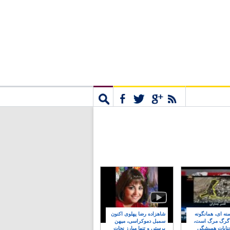
مشترک
جستجو
نه ای، همانگونه
شاهزاده رضا پهلوی اکنون
 گرگ مرگ است،
سمبل دموکراسی، میهن
نایات همیشگی
پرستی و تنها مبارز نجات