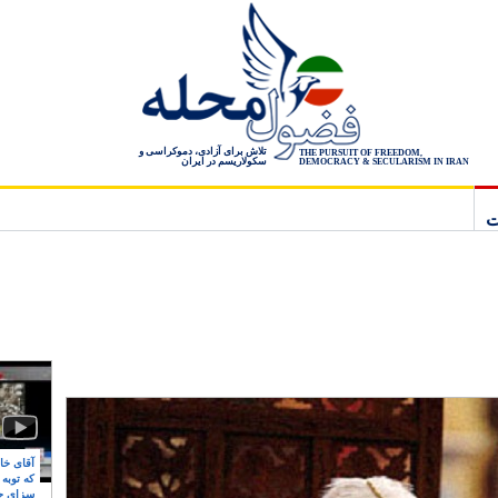
تلاش برای آزادی، دموکراسی و
THE PURSUIT OF FREEDOM,
سکولاریسم در ایران
DEMOCRACY & SECULARISM IN IRAN
ت
آقای خام
که توبه
سزای ج