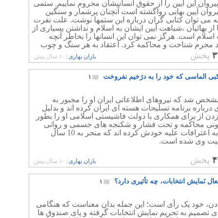
پیروان این آیین را از حقوق انسانیشان محروم نماییم. ستمی
یروان آیین بهایی رواگشته است آنچنان پرشمار و سنگین
 می توان کتابی گران درباره این ستمها نوشت. علت نفرت
 از بهائیان ،شباهت آیین ایشان به اسلام و نداشتن بسیاری از
 اسلام است. هرگز نمی توان این انسانها را بخاطر آنچه
د مجرم شناخت و محاکمه کرد. اعتقاد به هر سنگ و چوب
خود جرم نیست.
۳
پخش
باران بهاری
|
۱۰ سال پیش
کبی الماسی که خود را به دژخیم نفروخت
۱
شخص شد که نیروهای اطلاعاتی ایران او را مجبور به
درباره برنامه تسلیحات هسته ای ایران کرده اند و بدلیل
دن از برای همکاری با دولت فاشیستی اسلامی او را بطور
نونی محاکمه و تحت فشار و شکنجه های جسمی و روانی
مجبور به اعترافات علیه خودش کرده اند که منجر به 10 سال
ت وی شده است.
۴
پخش
باران بهاری
|
۱۰ سال پیش
عال نَمایش انتخابات، چه تأثیری دارد؟
۱
ادن، خود یک رأی است؛ این جمله بدان معناست که هنگامی
 تصمیم به تحریم نمایش انتخابات گرفته و پای صندوق ها