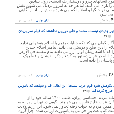
ج انسانهای پیرو و دوستدار یک اندیشه، رول بنیادین
را بازی می کنند. اما هر چه به امروز نزدیک می شویم نقش
انی در جنگها و انقلابها کم می شود و نقش رسانه و آگاهی
 می شود.
۴
پخش
باران بهاری
|
۱۰ سال پیش
ز جدیدی نیست، محمد و علی دوربین نداشتند که فیلم سر بریدن
۴۶
اآگاه گمان می کنندکه جنایات رژیم با اسلام همخوانی ندارد.
لام را دین صلح و دوستی می دانند، ییامبر اسلام چندین
 که با اشعارشان او را آزار می دادند بنام مفسد فی الارض
د. الله در قرآن دستور به کشتار دگر اندیشان و قطع یک
پایشان را داده است.
۴۶
پخش
باران بهاری
|
۱۱ سال پیش
ید نکوهش شود قوم عرب نیست! این اهالی قم و سپاهند که ناموس
 حراج کرده اند
۱۴
شوربختانه مردم احساسی ایران، طلب ۱۴۰۰ ساله خود را از
ان عرب خلیج فارس می خواهند . گویی در تهران روزانه به
همین مردم به خواب رفته تجاوز نمی شود. این رژیم ولایت
ست که باعث بی حرمتی به پاسپورت ایرانی شده. چرا گروه