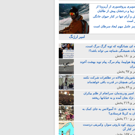
یری پروفسوری از آریزونا از
زیبا و درخشان پیش از طالبان
 آرام تنها در کنار حیوان خانگی
ر است
ز عامل مهم ایجاد سرطان است
امیر ارژنگ
ه ای، همانگونه که توبه گرگ مرگ است،
ات همیشگی شماچه می تواند باشد؟!
ط هواپیما، پیام مرگ، پیام نوید بهشت آخوند
ران
 کشورمان فعالانه در تظاهرات شرکت نکنند
رانی همچنان در قدرت باقی خواهدماند
 اسیر ودربندمان، سرانجام از ظلم بیکران
نژاد بجان آمده و به خبابانها ریختند
خامنه ای، به چه مجوزی ۸۰ آمبولانس به جای کمک به
ن به کربلا فرستادی؟
 برروی کوه باروتی سوار، وکبریتی دردست
ر کنار آن