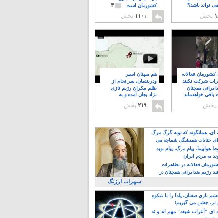
۴
ی تواند باشد؟!
کشورمان است
۱
پخش
۱۱۰۱
پخش
ن کشورمان فعالانه
هم میهنان اسیر
رات شرکت نکنند
ودربندمان، سرانجام از
ایرانی همچنان
ظلم بیکران رژیم تازی
 باقی خواهدماند
نژاد بجان آمده و به
۸
خبابانها ریختند
پخش
۲۱۹
پخش
ه ای، همانگونه که توبه گرگ مرگ
ی جنایات همیشگی شماچه می
!
 هواپیما، پیام مرگ، پیام نوید
د به مردم ایران
کشورمان فعالانه در تظاهرات
د رژیم ضدایرانی همچنان در
 خواهدماند
سهراب ارژنگ
م تازی صفتان، یلدا را با شکوهِ
 تر، جشن می گیریم!
 ای "اَعراب شیعه" مهم اند و نَه