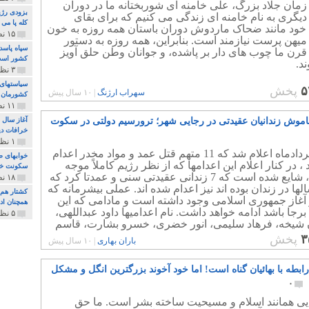
مان جلاد بزرگ، علی خامنه ای شوربختانه ما در دوران
بزودی رژی
گری به نام خامنه ای زندگی می کنیم که برای بقای
کله پا می
خود مانند ضحاک ماردوش دوران باستان همه روزه به خون
۱۵ نظر و ۳۲۷ پخش
میهن پرست نیازمند است. بنابراین، همه روزه به دستور
سپاه پاسد
رن ما چوب های دار بر پاشده، و جوانان وطن حلق آویز
کشور اس
د.
۳ نظر و ۱۶۲ پخش
سیاستهای 
۵
پخش
سهراب ارژنگ
|
۱۰ سال پیش
کشورمان 
۱۱ نظر و ۳۱۵ پخش
اموش زندانیان عقیدتی در رجایی شهر؛ ترورسیم دولتی در سکوت
آغاز سال 
خرافات دی
۱ نظر و ۷۴ پخش
پنجم خردادماه اعلام شد که 11 متهم قتل عمد و مواد مخدر اعدام
خوابهای ط
 ، در کنار اعلام این اعدامها که از نظر رژیم کاملاً موجه
سکونت خو
هستند ، شایع شده است که 7 زندانی عقیدتی سنی و عمدتا کرد که
۱۸ نظر و ۸۹۷ پخش
لها در زندان بوده اند نیز اعدام شده اند. عملی بیشرمانه که
کشتار هم م
ز آغاز جمهوری اسلامی وجود داشته است و مادامی که این
همچنان ادا
 برجا باشد ادامه خواهد داشت. نام اعدامیها داود عبداللهی،
۵ نظر و ۲۵۹ پخش
 شیخه، فرهاد سلیمی، انور خضری، خسرو بشارت، قاسم
 ایوب کریمی هستند.
۳
پخش
باران بهاری
|
۱۰ سال پیش
رابطه با بهائیان گناه است! اما خود آخوند بزرگترین انگل و مشکل
۰
ایی همانند اسلام و مسیحیت ساخته بشر است. ما حق