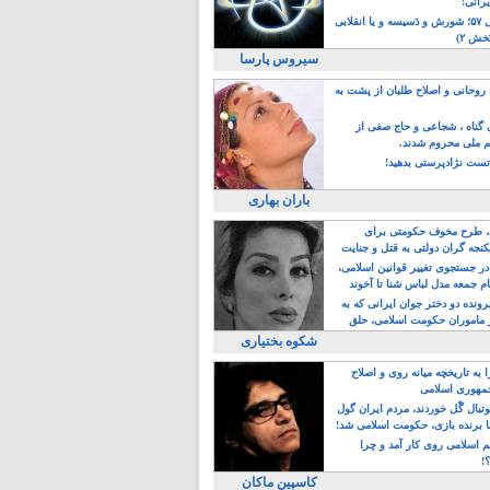
یرانی!
رویداد سال ۵۷؛ شورش و دَسیسه و یا انقلابی
خش ۲)
سیروس پارسا
روحانی و اصلاح طلبان از پشت به
ی گناه ، شجاعی و حاج صفی از
یم ملی محروم شدند.
ست نژادپرستی بدهید!
باران بهاری
طرح مخوف حکومتی برای
جه گران دولتی به قتل و جنایت
در جستجوی تغییر قوانین اسلامی،
ام جمعه مدل لباس شنا تا آخوند
مجنسگرا!
رونده دو دختر جوان ایرانی که به
 ماموران حکومت اسلامی، حلق
شکوه بختیاری
 به تاریخچه میانه روی و اصلاح
مهوری اسلامی
وتبال گًل خوردند، مردم ایران گول
ا برنده بازی، حکومت اسلامی شد!
م اسلامی روی کار آمد و چرا
؟!
کاسپین ماکان