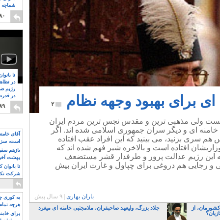
شماچه م
۸
۸۰
تا بانوا
در تظاه
رژیم ضد
ای برای بهبود وجهه نظام
در قدرت
۸
۲
۸۹
 نیست ولی مذهبی ترین و مقدس نجس ترین مردم ایران
ت خامنه ای و دیگر سران جمهوری اسلامی شده اند. اگر
آقای خامن
م سری بزنید، می بینید که این افراد عقب افتاده
است، سزا
37 سال غفلت دوزاریشان افتاده است و بالاخره شیر فهم شده اند که
تواند باشد؟
بازهم سقوط
ه این رژیم عدالت پرور و طرفدار قشر مستضعف
بهشت آخون
و رجایی هم دروغی برای چپاول و غارت ایران بیش
تا بانوان 
شرکت نکنن
قدرت باقی
باران بهاری
|
۹ سال پیش
به کوری چش
هرچه تمام
کشورمان، از
جلاد بزرگ، ولیعهد صاحبقران، ملامجتبی خامنه ای میغرد
زیان؟
برای خامنه