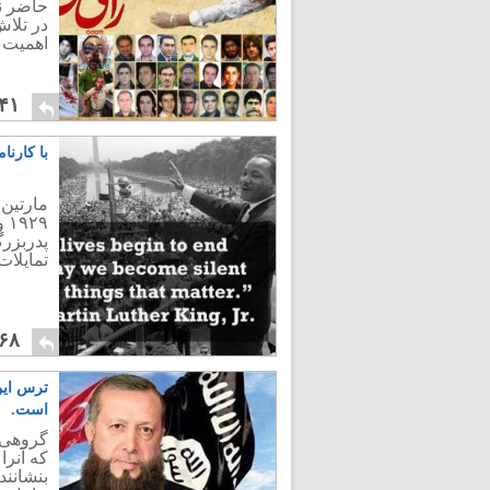
حاضر نم
در تلاش
اهمیت و
۴۱
با کارنا
۲۹
پدربزرگ
تمایلا
۶۸
ترس این
است.
گروهی ک
که آنر
بنشانند