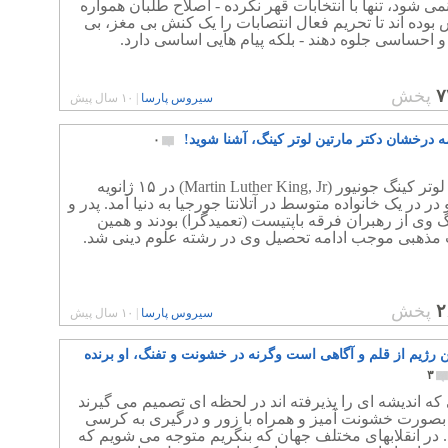
ی شود، تنها با انتخابات قهر نکرده - اصلاح طلبان همواره
 بوده اند تا تحریم فعال انتصابات را یک کنش بی مغز، بی
 احساسی جلوه دهند - بلکه پیام هایی اساسی دارد.
۷
پخش
سیروس پارسا
|
۱۰ سال پیش
مه درخشان دکتر مارتین لوتر کینگ، آشنا شوید!
۰
مارتین لوتر کینگ جونیور (Martin Luther King, Jr)‏ در ۱۵ ژانویه
۱۹ و در در یک خانواده متوسط در آتلانتا جورجیا به دنیا آمد. پدر و
 وی از رهبران فرقه باپتیست (تعمیدگرا) بودند و همین
ت مذهبی موجب ادامه تحصیل وی در رشته علوم دینی شد.
۲
پخش
سیروس پارسا
|
۱۰ سال پیش
 رژیم از قلم و آگاهی است وگرنه در خشونت و تفنگ، او برنده
۳
ه اندیشه ای را پذیرفته اند در لحظه ای تصمیم می گیرند
ا بصورت خشونت آمیز و همراه با زور و درگیری به کرسی
. در انقلابهای مختلف جهان که بنگریم متوجه می شویم که