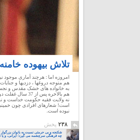
تلاش بیهوده خامنه 
امروزه اما : هرچند آماری موجود
هم متوجه دروغها ، دزدیها و جنایا
به خانواده های خشک مقدس و نجس ه
هم بالاخره پس از 
نه ولایت فقیه حکومت خداست و ن
است! شعارهای افرادی چون خمینی 
نبوده است.
۲۳۸
پخش
شکنجه و بی حرمتی نسبت به بانوان بزرگوار 
چه فرهنگی سرچشمه می گیرد؛ ایرانی، و یا تا