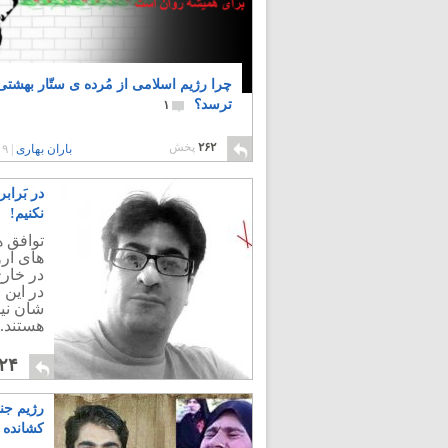
چرا رژیم اسلامی از مُرده ی ستّار بهشت
ترسد؟
۱
۲۶۲
پخش
باران بهاری
|
۹ سال پیش
در بَرا
نکنیم!
توافق ه
های ار
در خارج
در این
شان نیس
هستند.
۲۴
رژیم جنا
کشانده