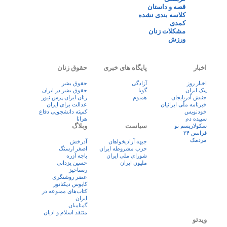
قصه و داستان
کلاسه بندی نشده
کمدی
مشکلات زنان
ورزش
اخبار
پایگاه های خبری
حقوق زنان
اخبار روز
آزادگی
حقوق بشر
پيک ايران
گویا
حقوق بشر در ایران
جنبش آذربایجان
همبوم
زنان ايران پرس نيوز
خبرنامه ملّی ایرانیان
عدالت برای ایران
خودنویس
کمیته دانشجویی دفاع
سپیده دم
هرانا
سیاست
وبلاگ
سکولاریسم نو
فرانس ۲۴
مردمک
جبهه آزادیخواهان
آذرخش
حزب مشروطه ایران
اصغر ارسنگ
شورای ملی ایران
باچه آزره
ملیون ایران
حسین یزدانی
رستاخیز
عضر روشنگری
کابوس دیکتاتور
کتاب‌های ممنوعه در
ایران
گمنامیان
منتقد اسلام و ادیان
ویدئو