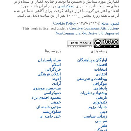
گفتارش مورد ستایش و تحسین ما بوده، و چنانچه گفتار او اشتباه و بر
مبنای سیاست نادرست برای
دموکراسی
مردم ایران باشد، مورد
انتقاد و اعتراض گروه ما قرار خواهد گرفت. برای آگاهی شما خواننده
گرامی، همه روزه بیشتر از ۱۰،۰۰۰ نفر از این سایت دیدن می کنند.
فضول محله
© ۱۳۹۳-۱۳۸۷ -
Cookie Policy
This work is licensed under a
Creative Commons Attribution-
NonCommercial-NoDerivs 3.0 Unported
رسته بندي
برچسب‌ها
آوارگان و پناهندگان
سپاه پاسداران
اقتصاد
اسلام
انتخابات
خردگرائی
انتقادی
انقلاب فرهنگی
بهداشت و تندرستی
آخوند
بیوگرافی
آزادی
پادشاهی
میرحسین موسوی
پیشنهاد و نظریات
دموکراسی
تاریخی
محمود احمدی نژاد
تکنولوژی
خمینی
جنایات رژیم
مجتبی خامنه ای
دینی
سکولاریسم
زندانی سیاسی
علی خامنه ای
سیاسی
طنز
فرهنگی