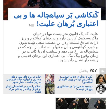
کَنکاشی بَر سیاهچاله ها و بی
اعتباری بُرهان علیت!
۵
علیت که یک قانون تجربیست تنها در دنیای
ماکروسکپیک کاربرد دارد و در دنیای کوانتوم و ریز
ذرات صادق نیست ؛ در این مطلب سعی شده بدون
برخورد کوانتومی با آن و تنها با استفاده از آنچه که در
سیاهچاله ها رخ می دهد و شباهت آن با کائنات در
زمان وقوع بیگ بنگ، بی اعتباری این برهان قدیمی و
ریشه دار نشان داده شود.
۷۵۷
پخش
یکی از مَزایایِ حجابِ اسلامی:
حیات در ماه های سیاره های
سکسِ بی دَردسَرِ وَزیر عُلوم دَر
مشتری و کیوان: حیات فرازمینی
آسانسور!
به زبان ساده – بخش سوم
دوستِ مَذهبی اَم؛ هَر خداناباوری،
اسلامِ راستین در افغانستان، اینبار
پوچ گرا نیست!
دو کودکِ بیگناه را به کامِ مرگ
کشاند