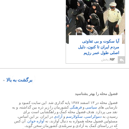
آیا سکوت و بی تفاوتی
مردم ایران تا کنون، دلیل
اصلی طول عمر رژیم
جنایتکار اسلامی نبوده
۶۵۲
پخش
است؟
۱۲
برگشت به بالا
فضول محله را بهتر بشناسید
فضول محله در ۱۳ اسفند ۱۳۸۷ پایه گذاری شد. این سایت کمبود و
نارسایی های
سیاسی
و
فرهنگی
کشورمان را زیر ذره بین گذاشته، و به
نقد می پردازد. هدف فضول محله کمک و راهگشایی است برای
رسیدن به
دموکراسی
،
سکولارسم
و
آزادی
در ایران. بر این اساس،
مسئولین فضول محله همواره به دنبال آوازند، نه
آوازه خوان
. آن کس
که در راستای کمک به آزادی و سربلندی کشورمان سخن گوید،