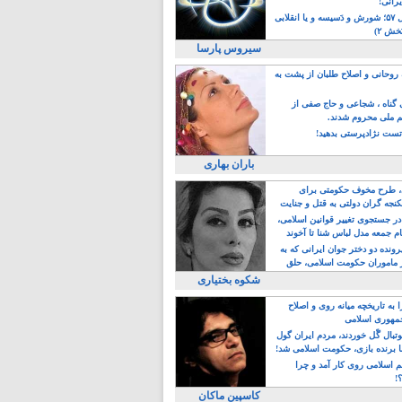
یرانی!
رویداد سال ۵۷؛ شورش و دَسیسه و یا انقلابی
خش ۲)
سیروس پارسا
روحانی و اصلاح طلبان از پشت به
ی گناه ، شجاعی و حاج صفی از
یم ملی محروم شدند.
ست نژادپرستی بدهید!
باران بهاری
طرح مخوف حکومتی برای
جه گران دولتی به قتل و جنایت
در جستجوی تغییر قوانین اسلامی،
ام جمعه مدل لباس شنا تا آخوند
مجنسگرا!
رونده دو دختر جوان ایرانی که به
 ماموران حکومت اسلامی، حلق
شکوه بختیاری
 به تاریخچه میانه روی و اصلاح
مهوری اسلامی
وتبال گًل خوردند، مردم ایران گول
ا برنده بازی، حکومت اسلامی شد!
م اسلامی روی کار آمد و چرا
؟!
کاسپین ماکان