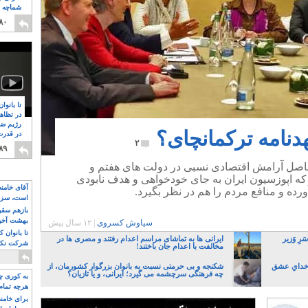
شماچه م
۸
۸۰
تا بانوا
در تظاه
رژیم ضد
هدنامه ترکمانچای؟
در قدرت
۲
۸
۸۹
اصل آرامش اقتصادی نسبی در دولت های هفتم و
 اپوزسیون ایران به جای خودخواهی و هدف نابودی
آقای خامن
رده و منافع مردم را هم در نظر بگیرد.
است، سزا
تواند باشد؟
بازهم سقوط
بهشت آخون
سیاوش کسروی
|
۱۲ سال پیش
تا بانوان 
رِ وَزیر
ایرانی ها به تماشای مراسم اعدام رفتند و مصری ها در
شرکت نکنن
مخالفت با اعدام جان باختند!
قدرت باقی
 خدایِ عشق
شکنجه و بی حرمتی نسبت به بانوان بزرگوار کشورمان، از
چه فرهنگی سرچشمه می گیرد؛ ایرانی، و یا تازیان؟
به کوری چش
هرچه تمام
برای خامنه