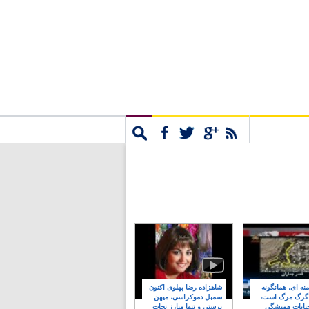
مشترک
جستجو
نه ای، همانگونه
شاهزاده رضا پهلوی اکنون
 گرگ مرگ است،
سمبل دموکراسی، میهن
نایات همیشگی
پرستی و تنها مبارز نجات