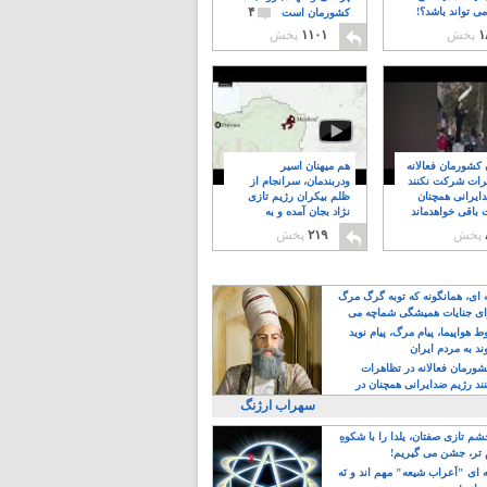
۴
ی تواند باشد؟!
کشورمان است
۱
پخش
۱۱۰۱
پخش
ن کشورمان فعالانه
هم میهنان اسیر
رات شرکت نکنند
ودربندمان، سرانجام از
ایرانی همچنان
ظلم بیکران رژیم تازی
 باقی خواهدماند
نژاد بجان آمده و به
۸
خبابانها ریختند
پخش
۲۱۹
پخش
ه ای، همانگونه که توبه گرگ مرگ
ی جنایات همیشگی شماچه می
!
 هواپیما، پیام مرگ، پیام نوید
د به مردم ایران
کشورمان فعالانه در تظاهرات
د رژیم ضدایرانی همچنان در
 خواهدماند
سهراب ارژنگ
م تازی صفتان، یلدا را با شکوهِ
 تر، جشن می گیریم!
 ای "اَعراب شیعه" مهم اند و نَه