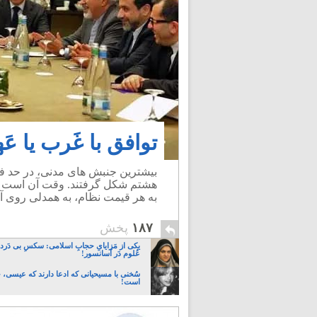
توافق با غَرب یا عَ
بیشترین جنبش های مدنی، در حد ف
هشتم شکل گرفتند. وقت آن است که
به هر قیمت نظام، به همدلی روی آو
۱۸۷
پخش
یکی از مَزایایِ حجابِ اسلامی: سکسِ بی دَردسَ
عُلوم دَر آسانسور!
سُخنی با مسیحیانی که ادعا دارند که عیسی،
است!