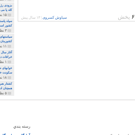
بزودی رژی
کله پا می
۱۵ نظر و ۳۲۷ پخش
۶
پخش
سیاوش کسروی
|
۱۳ سال پیش
سپاه پاسد
کشور اس
۳ نظر و ۱۶۲ پخش
سیاستهای 
کشورمان 
۱۱ نظر و ۳۱۵ پخش
آغاز سال 
خرافات دی
۱ نظر و ۷۴ پخش
خوابهای ط
سکونت خو
۱۸ نظر و ۸۹۷ پخش
کشتار هم م
همچنان ادا
۵ نظر و ۲۵۹ پخش
رسته بندي