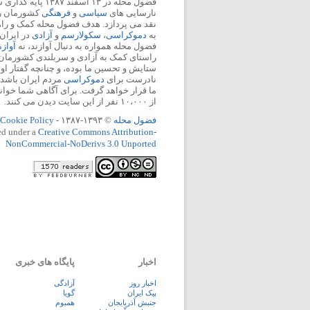
فضول محله در ۱۳ اسفند
نارسایی های
سیاسی
و
فرهنگی
کشورمان را 
نقد می پردازد. هدف فضول محله کمک و ر
به
دموکراسی
،
سکولارسم
و
آزادی
در ایران
فضول محله همواره به دنبال آوازند، نه
آواز
راستای کمک به آزادی و سربلندی کشورمان
ستایش و تحسین ما بوده، و چنانچه گفتار او
نادرست برای
دموکراسی
مردم ایران باشد، 
ما قرار خواهد گرفت. برای آگاهی شما خوان
از ۱۰،۰۰۰ نفر از این سایت دیدن می کنند.
فضول محله
© ۱۳۹۳-۱۳۸۷ -
Cookie Policy
ed under a
Creative Commons Attribution-
NonCommercial-NoDerivs 3.0 Unported
اخبار
پایگاه های خبری
اخبار روز
آزادگی
پيک ايران
گویا
جنبش آذربایجان
همبوم