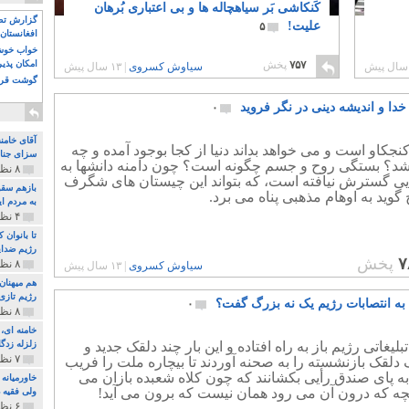
کَنکاشی بَر سیاهچاله ها و بی اعتباری بُرهان
گزارش تصو
علیت!
۵
افغانستان 
خواب خوش و
۷۵۷
پخش
امکان پذی
سیاوش کسروی
|
۱۳ سال پیش
گوشت قرم
دا و اندیشه دینی در نگر فروید
۰
آقای خامن
نجکاو است و می خواهد بداند دنیا از کجا بوجود آمده و چه
سزای جنای
شد؟ بستگی روح و جسم چگونه است؟ چون دامنه دانشها به
۸ نظر و ۱۸۰ پخش
 ایی گسترش نیافته است، که بتواند این چیستان های شگرف
بازهم سقو
 گوید به اوهام مذهبی پناه می برد.
به مردم ای
۴ نظر و ۹۷ پخش
تا بانوان
رژیم ضدای
۷
پخش
۸ نظر و ۸۹ پخش
سیاوش کسروی
|
۱۳ سال پیش
هم میهنان
رژیم تازی 
د به انتصابات رژیم یک نه بزرگ گفت؟
۰
۸ نظر و ۲۱۹ پخش
لیغاتی رژیم باز به راه افتاده و این بار چند دلقک جدید و
زلزله زدگا
۷ نظر و ۲۱۰ پخش
ک دلقک بازنشسته را به صحنه آوردند تا بیچاره ملت را فریب
به پای صندق رأیی بکشانند که چون کلاه شعبده بازان می
خاورمیانه
نچه که درون آن می رود همان نیست که برون می آید!
ولی فقیه د
۶ نظر و ۱۵۷ پخش