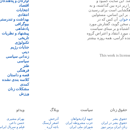
 ۱۳۸۷ پایه گذاری شد. این سایت کمبود و
آوارگان و پناهندگان
زیر ذره بین گذاشته، و به
اقتصاد
اهگشایی است برای رسیدن
انتخابات
. بر این اساس، مسئولین
انتقادی
ه خوان
. آن کس که در
بهداشت و تندرستی
 سخن گوید، گفتارش مورد
بیوگرافی
 اشتباه و بر مبنای سیاست
پادشاهی
مورد انتقاد و اعتراض گروه
پیشنهاد و نظریات
نده گرامی، همه روزه بیشتر
تاریخی
تکنولوژی
جنایات رژیم
دینی
This work is licens
زندانی سیاسی
سیاسی
طنز
فرهنگی
قصه و داستان
کلاسه بندی نشده
کمدی
مشکلات زنان
ورزش
حقوق زنان
سیاست
وبلاگ
ویدئو
حقوق بشر
جبهه آزادیخواهان
آذرخش
بهرام مشیری
حقوق بشر در ایران
حزب مشروطه ایران
اصغر ارسنگ
حسن داعی
زنان ايران پرس نيوز
شورای ملی ایران
باچه آزره
فيلم و سريال ايران