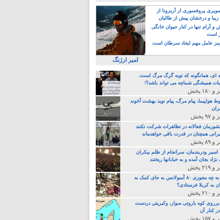
یری پروفسوری از آریزونا از
زیبا و درخشان پیش از طالبان
 آرام تنها در کنار حیوان خانگی
ر است
ز عامل مهم ایجاد سرطان است
امیر ارژنگ
ه ای، همانگونه که توبه گرگ مرگ است،
ات همیشگی شماچه می تواند باشد؟!
ط هواپیما، پیام مرگ، پیام نوید بهشت آخوند
ران
 کشورمان فعالانه در تظاهرات شرکت نکنند
رانی همچنان در قدرت باقی خواهدماند
 اسیر ودربندمان، سرانجام از ظلم بیکران
نژاد بجان آمده و به خبابانها ریختند
خامنه ای، به چه مجوزی ۸۰ آمبولانس به جای کمک به
ن به کربلا فرستادی؟
 برروی کوه باروتی سوار، وکبریتی دردست
ر کنار آن