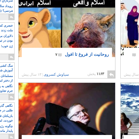
سربازانِ ا
مَردمی؟ (بَ
خنجری که 
ملت زدند
دلاوران ب
بودن در ت
ژن خوب! ت
روحانیت از فروغ تا افول
۷
سگ کشی، 
آموزش شکن
۱۱۶۳
پخش
سیاوش کسروی
|
۱۳ سال پیش
بیشتر
مسلمانان 
از دختر ام
مسلمان ه
نگاهی به پ
جرم تجاوز
آویز شدند!
نگاهی گذرا
طلبی در ج
بازیکنان ف
خوردند، ام
چگونه رژی
پایدار ماند