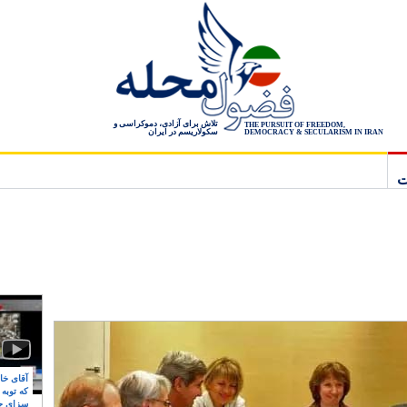
تلاش برای آزادی، دموکراسی و
THE PURSUIT OF FREEDOM,
سکولاریسم در ایران
DEMOCRACY & SECULARISM IN IRAN
ت
آقای خام
که توبه
سزای ج