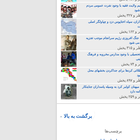
م ولایت فقیه با وجود نفرت عمومی مردم
 شود
اران، سپاه اختاپوس دزد و چپاولگر اصلی
ت
جنگ افروزی رژیم سرانجام موجب تجزیه
می شود
تحصیلی با وجود مدارس مخروبه و فرهنگ
نی
لائی کردها برای جداکردن بخشهای محل
د
یهنان کولبر کرد به وسیله پاسداران جنایتکار
مه دارد
برگشت به بالا
برچسب‌ها