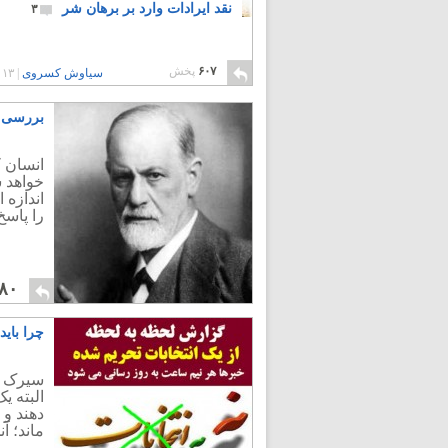
نقد ایرادات وارد بر برهان شر
۳
۶۰۷
پخش
سیاوش کسروی
|
۱۳ سال پیش
بررسی خ
انسان ک
خواهد 
اندازه
را پاسخ
۸۰
چرا بای
سیرک تب
البته ی
دهند و 
ماند؛ آ