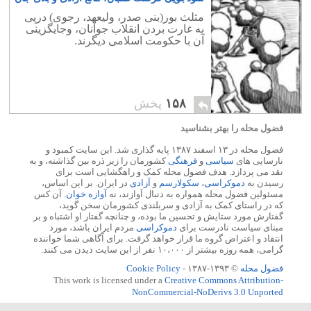
و مال مردم ایران
۲۶
مثلث بور(بنی صدر، ولیعهد، رجوی) درپی
به غارت بردن انقلاب جوانان، وجایگزینی
آن با حکومت اسلامی دیگرند.
۱۵۸
پخش
فضول محله را بهتر بشناسید
فضول محله در ۱۳ اسفند ۱۳۸۷ پایه گذاری شد. این سایت کمبود و
نارسایی های
سیاسی
و
فرهنگی
کشورمان را زیر ذره بین گذاشته، و به
نقد می پردازد. هدف فضول محله کمک و راهگشایی است برای
رسیدن به
دموکراسی
،
سکولارسم
و
آزادی
در ایران. بر این اساس،
مسئولین فضول محله همواره به دنبال آوازند، نه
آوازه خوان
. آن کس
که در راستای کمک به آزادی و سربلندی کشورمان سخن گوید،
گفتارش مورد ستایش و تحسین ما بوده، و چنانچه گفتار او اشتباه و بر
مبنای سیاست نادرست برای
دموکراسی
مردم ایران باشد، مورد
انتقاد و اعتراض گروه ما قرار خواهد گرفت. برای آگاهی شما خواننده
گرامی، همه روزه بیشتر از ۱۰،۰۰۰ نفر از این سایت دیدن می کنند.
فضول محله
© ۱۳۹۳-۱۳۸۷ -
Cookie Policy
This work is licensed under a
Creative Commons Attribution-
NonCommercial-NoDerivs 3.0 Unported