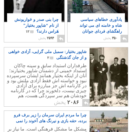
یادآوری خطاهای سیاسی
چرا بنی صدر و حَواریونش
شاه و خامنه ای می تواند
از نام “شاپور بختیار”
راهگشای فردای جوانان
هَراس دارند؟
۱۲
باشد
۲۲
۳۵۰
پخش
۲۵۹۴
پخش
شاپور بختیار: سمبل ملی گرایی، آزادی خواهی
و از جان گذشتگی
۲
طرفداران استبداد سابق و سینه چاکان
استبداد خمینی از دشمنان شاپور بختیارند؛
آنان از اینکه بختیار همانند ایشان سرسپرده
نبود و خواسته اش فقط آزادی ملتش بود و
در کارنامه اش جز مبارزه برای آزادی
چیزی نیست، دلخورند چرا که در کارنامه
خودشان هم سر سپردگی هست، هم
دستبوسی استبداد و هم خیانت به ایران!
۲۰۸۶
پخش
چرا ما مردم ایران سرمان را زیر برف فرو
برده، حقه بازی و نیرنگ های آخوند را نمی
بینیم؟
۵
مشکل ما مشکل فرهنگی است. ما نیاز بر