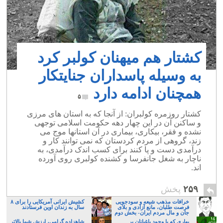
کشتار هم میهنان کولبر کرد
به وسیله پاسداران جنایتکار
همچنان ادامه دارد
۵
کشتار روزمره کولبران: از آنجا که به استان های مرزی
و ساکنن آن در این چهار دهه حکومت اسلامی توجهی
نشده و فقر، بیکاری، بیماری در آن استانها موج می
زند، گروهی از مردم کردستان که نمی توانند کار و
درآمدی دست و پا کنند برای کسب اندک درآمدی، به
ناچار به شغل جانفرسا و کشنده کولبری روی آورده
اند.
۲۵۹
پخش
خرافات مذهب شیعه و سودجویی
کشیش ایرانی آمریکایی را برای ۸
فرصت طلبان، مانع آزادی و بلای
سال به زندان اوین فرستادند
جان و مال مردم ایران- بخش دوم
بهاری که با وجود باغبانان پر
شاهزاده گرامی، ارزش شما بالاتر