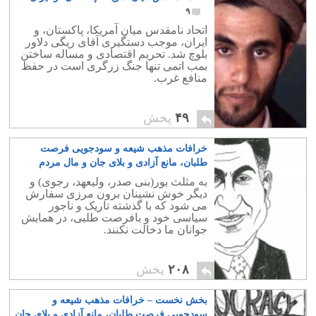
۹
اتحاد نامقدس میان آمریکا، پاکستان، و
ایران، موجب دستگیری آقای ریگی دلاور
بلوچ شد. تحریم اقتصادی و مساله ساختن
بمب اتمی تنها جنگ زرگری است در حفظ
منافع غرب.
۴۹
پخش
خرافات مذهب شیعه و سودجویی فرصت
طلبان، مانع آزادی و بلای جان و مال مردم
ایران- بخش دوم
۱۴
به مثلث بور(بنی صدر، ولیعهد، رجوی) و
دیگر خوش نشینان برون مرزی سفارش
می شود که با گذشته تاریک و ناجور
سیاسی خود و بافرصت طلبی، در همایش
جوانان ما دخالت نکنند.
۲۰۸
پخش
بخش نخست – خرافات مذهب شیعه و
سودجویی فرصت طلبان، مانع آزادی و بلای جان