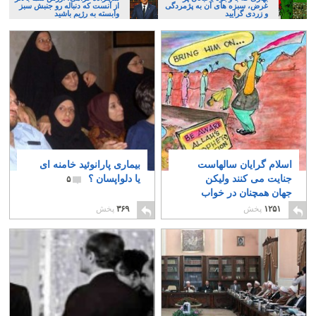
غرض، سبزه های آن به پژمردگی
از آنست که دنباله رو جنبش سبز
و زردی گرایید
وابسته به رژیم باشید
اسلام گرایان سالهاست
بیماری پارانوئید خامنه ای
جنایت می کنند ولیکن
یا دلواپسان ؟
۵
جهان همچنان در خواب
است
۱
۱۲۵۱
پخش
۳۶۹
پخش