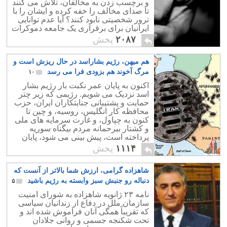
و برچسب زدن به مخالفان، تلاش می کنند
تا صدای مخالف را خفه کرده و ایشان را با
ترور شخصیتی نابود کنند؟ آیا عدم توانایی
ایرانیان برای برقراری یک جامعه دموکرات
مجازی نتیجه اعمال رژیم اسلامی است؟
۲۰۸۷
پخش
هم میهن، رژیم بشاراسد در حال ریزش است و
مرگ آخوند هم بزودی فرا می رسد
۱۰
اکنون به پایان عمر نکبت بار رژیم بشار
اسد نزدیک می شویم. رژیمی که زیر چتر
حمایت و پشتیبانی جنایتکاران ایران، حزب
محافظه کار انگلیس، روسیه، و چین تا
کنون به چپاول، و غارت سرمایه های ملی
و کشتار بیرحمانه مردم بیگناه سوریه
پرداخته است، پیش بینی می شود، پایان
تابستان جاری، پایان عمر این رژیم است.
۱۱۱۴
پخش
شاهزاده گرامی، ارزش شما بالاتر از آنست که
دنباله رو جنبش سبز وابسته به رژیم باشید
۵
نامه ۲۳ ژانویه شاهزاده به شورای امنیت
سازمان ملل در دفاع از زندانیان سیاسی
که تقریباً همگی آنان فراموش شده اند و
تحت شکنجه جسمی و روانی جلادان