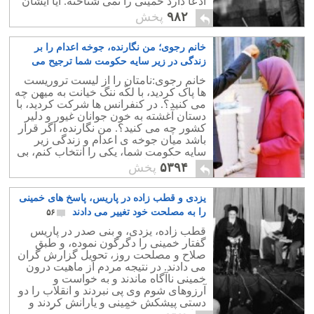
ادعا دارد خمینی را نمی شناخته. آیا ایشان
مشکل مغزی دارد، یا مردم خرند؟!.
۹۸۲
پخش
خانم رجوی؛ من نگارنده، جوخه اعدام را بر
زندگی در زیر سایه حکومت شما ترجیح می
دهم
۸۶
خانم رجوی:نامتان را از لیست تروریست
ها پاک کردید، با لکّه ننگ خیانت به میهن چه
می کنید؟. در کنفرانس ها شرکت کردید، با
دستان آغشته به خون جوانان غیور و دلیر
کشور چه می کنید؟. من نگارنده، اگر قرار
باشد میان جوخه ی اعدام و زندگی زیر
سایه حکومت شما، یکی را انتخاب کنم، بی
تردید طناب دار را می پذیرم.
۵۳۹۴
پخش
یزدی و قطب زاده در پاریس، پاسخ های خمینی
را به مصلحت خود تغییر می دادند
۵۶
قطب زاده، یزدی، و بنی صدر در پاریس
گفتار خمینی را دگرگون نموده، و طبق
صلاح و مصلحت روز، تحویل گزارش گران
می دادند. در نتیجه مردم از ماهیت درون
خمینی ناآگاه ماندند و به خواست و
آرزوهای شوم وی پی نبردند و انقلاب را دو
دستی پیشکش خمینی و یارانش کردند و