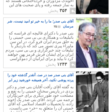
آخوندک مزدوران و خردباختگانی هستند که
به نماز جمعه رفته و پای صحبت های این
دلقک می نشینند.!
۳۵۴
پخش
آقای بنی صدر؛ ما را به خیر تو امید نیست، شر
مرسان
۲۵
بنی صدر با دکترای قالیچه ای فرانسه که
باتبلیغات و همکاری بی بی سی خمینی را
به حلق مردم ایران فرو کرد، در این سن
ماوراء پیری تصور می کند که باردیگر با
تبلیغات چند خبرگزاری و بی بی سی، مردم
ایران برای ایشان فرش قرمز پهن خواهند
کرد تا بیاید و برای ایرانیان از دموکراسی
اسلامی و حقوق بشر قرآنی سخن گوید.
۱۲۴۳
پخش
آقای بنی صدر صد در صد، آنقدر گذشته خود را
پرده پوشی نکنید، آخر همیشه خورشید زیر ابر
نمی ماند
۲۹
به گفته آقای رأفت آقایان بنی صدر و دکتر
یزدی در پاریس سخنان خمینی را به نفع و
مصلحت خود طور دیگری برای خبرنگاران
ترجمه می کردند. آقای بنی صدر یک آخوند
زاده، با تحصیلات اقتصاد اسلامی که آقای
خمینی آن را متعلق به «خر» می دانست،