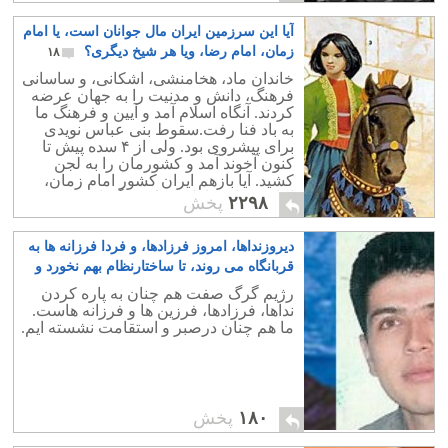
آیا این سرزمین ایران مال جوانان است، یا امام
زمان، امام رضا، ویا هر شیخ دیگری؟
۱۸
خاندان ماد، هخامنشی، اشکانی، و ساسانی
فرهنگ، دانش و مدنیت را به جهان عرضه
کردند. آنگاه اسلام آمد و آیین و فرهنگ ما
به باد فنا رفت.سقوط بنی عباس نویدی
برای پیشروی بود. ولی از ۴ سده پیش تا
کنون آخوند آمد و کشورمان را به لجن
کشید. آیا بازهم ایران کشور امام زمان،
امام رضا، و یا تازی زاده دیگر است؟.
۲۲۹۸
پخش
دیروزنداها، امروز فرزادها، و فردا فرزانه ها به
قربانگاه می روند، تا ساختارنظام بهم نخورد و
سال، سال صبر و سکوت بماند
۰
رژیم گرگ صفت هم چنان به پاره کردن
نداها، فرزادها، فرزین ها و فرزانه هاست.
ما هم چنان درصبر و استقامت نشسته ایم.
۱۸۰
پخش