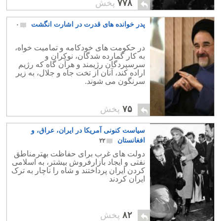
زمانی که به خود آمدند، کار از کار گذشته
۷۷۸
پخش
بود.
پدر خوانده های قدرت در اشارت انگشت
۰
در حکومت های خودکامه و تمامیت خواه،
به کار گمارده شدگان، نوکران و
سرسپردگان رژیمند و هرآن گاه که رژیم
اراده کند، آنان از تخت جاه و جلال، به زیر
سرنگون می شوند.
۷۵
پخش
سیاست کنونی آمریکا در ایران، عراق، و
افغانستان
۲۲
دولت های غرب برای حفاظت بهترمناطق
نفتی و ایجاد بازارفروش بیشتر، به اسلامی
کردن ایران پرداختند و شاه را ناچار به ترک
ایران کردند
۸۲
پخش