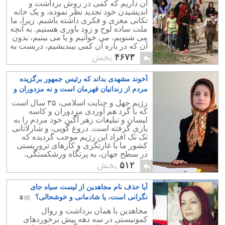
آن داریم که کمی در روش برداشت و
اندیشیدن خود تجدید نظر نموده، و یک خانه
تکانی مغزی و فکری داشته باشیم. زیرا، ما
ملت ساده لوح و زود باوری هستیم. به آنچه
می شنویم، می خوانیم و یا می بینیم، بدون
آن که در باره آن کمی بیندیشیم، دربست به
عنوان یک حقیقت می پذیریم.
۴۶۷۳
پخش
آخوند مشهدی بداند که رئیس جمهور برگزیده
مردم از زندانیان قهرمان است و نه مزدوران و
لاشخوران او!
۸
رژیم جهل و جنایت اسلامی، ۳۵ سال است
که با گرد هم آوردی مزدوران و کاسه
لیسان و تبلیغات زهر آگین خود مردم را به
بازی گرفته است. دروغ گویی، و شارلاتانی
تک تک افراد این رژیم موجب گردیده که
کشور ما با غارتگری و کارهای تروریستی
در سطح جهان، به پرتگاه ورشکستگی،
ویرانی، و تجزیه کشانده شود.
۵۱۲
پخش
آیا حذف نام مجاهدین از لیست سیاه جای
نگرانی است، یا شادمانی و خوشحالی؟
۵
مجاهدین با همان برداشت و روال
کمونیستی در سه دهه پیش برخوردهای