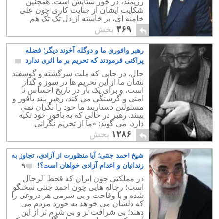
رژیمند، در خور ستایش است. همچنین
شکایت ایشان از جنایت کاری چون علی
خامنه ای، بر خاسته از دل تک تک هم
میهنان زجر کشیده و لگدکوب شده
۳۶۹
پخش
سرزمینمان است.
رهبر وافوری ما و دوگله آخوند دیگر؛ فضله
پراکنی فرمودند که تحریم بر ما اثری ندارد
۲۴
حال، در جایی که ملت سرگشته و گوسفند
نشان ما از این تحریم ها در سوز و گداز
است، و برای یک بار در تاریخ احساس نا
امنی و گرسنگی می کند، رهبر بلند بافور و
مسئولین دستاربند ما خود را نگران نمی
بینند. رهبر در حالی که به بافور خود تکیه
دارد، می گوید: «ما از تحریم نگرانی
نداریم.! »
۱۲۸۶
پخش
شیخ احمد جنتی؛ آیا منظورت از آزادی، تجاوز به
زندانیان و اعدام آزادی خواهان است؟!
۹
در مملکتی چون ایران که قحط الرجال
است؛ رجاله هایی چون احمد جنتی سخنگو
شده و با وقاحت و بی شرمی هر دروغی را
که دلشان می خواهد به خورد مردم می
دهند؛ بی شرافت تر و بی شرم تر از این