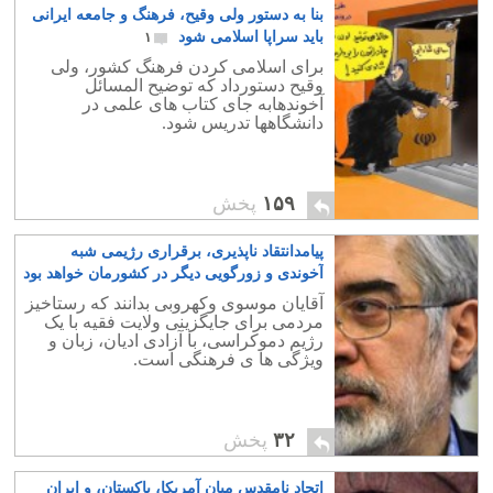
بنا به دستور ولی وقیح، فرهنگ و جامعه ایرانی
باید سراپا اسلامی شود
۱
برای اسلامی کردن فرهنگ کشور، ولی
وقیح دستورداد که توضیح المسائل
آخوندهابه جای کتاب های علمی در
دانشگاهها تدریس شود.
۱۵۹
پخش
پیامدانتقاد ناپذیری، برقراری رژیمی شبه
آخوندی و زورگویی دیگر در کشورمان خواهد بود
۶
آقایان موسوی وکهروبی بدانند که رستاخیز
مردمی برای جایگزینی ولایت فقیه با یک
رژیم دموکراسی، با آزادی ادیان، زبان و
ویژگی ها ی فرهنگی است.
۳۲
پخش
اتحاد نامقدس میان آمریکا، پاکستان، و ایران