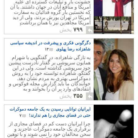
خشونت بار و تبلیغات گسترده ای علیه
آمریکا و منافع آنان در جهان داشتند. با آن
که نخستین بار گروه فدائیان به سفارت
آمریکا در تهران یورش بردند، ولی از دید
آمریکا مجاهدین نیز با همان برداشت
کمونیستی می توانست در آینده مسأله
۷۹۹
پخش
آفرین باشد.
دگرگونی فکری و پیشرفت در اندیشه سیاسی
شاهزاده رضا پهلوی
۱۳
به تازگی شاهزاده، در گفتگویی با شهرام
همایون سرپوشی بر گفتار نادرست پیشین
خود سرپوشی گذاشته است. ولی در این
گفتگو، شاهزاده توانسته خود را به روش
دموکراسی بهتری به مردم نشان دهد.
خوانندگان ما باید گزارش مجله فوکوس و
انتقادهای وارد بر آن را بخوانند و به
گفتارشاهزاده گوش فرا دهند تا به حقیقت
۳۵۵
پخش
پی ببرند.
ایرانیان توانایی رسیدن به یک جامعه دموکرات
حتی در فضای مجازی را هم ندارند!
۷
چرا ایرانیان دست کم در فضای مجازی از
برقراری یک جامعه دموکرات عاجزند و
سخن مخالفان خود را نمی شوند و با توهین