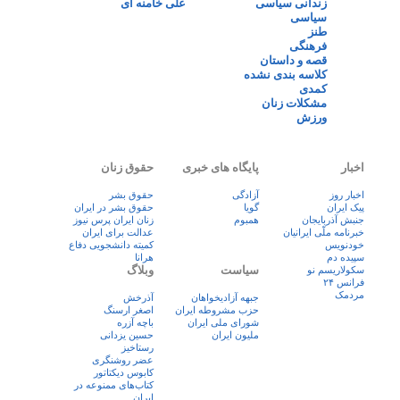
زندانی سیاسی
علی خامنه ای
سیاسی
طنز
فرهنگی
قصه و داستان
کلاسه بندی نشده
کمدی
مشکلات زنان
ورزش
اخبار
پایگاه های خبری
حقوق زنان
اخبار روز
آزادگی
حقوق بشر
پيک ايران
گویا
حقوق بشر در ایران
جنبش آذربایجان
همبوم
زنان ايران پرس نيوز
خبرنامه ملّی ایرانیان
عدالت برای ایران
خودنویس
کمیته دانشجویی دفاع
سپیده دم
هرانا
سیاست
وبلاگ
سکولاریسم نو
فرانس ۲۴
مردمک
جبهه آزادیخواهان
آذرخش
حزب مشروطه ایران
اصغر ارسنگ
شورای ملی ایران
باچه آزره
ملیون ایران
حسین یزدانی
رستاخیز
عضر روشنگری
کابوس دیکتاتور
کتاب‌های ممنوعه در
ایران