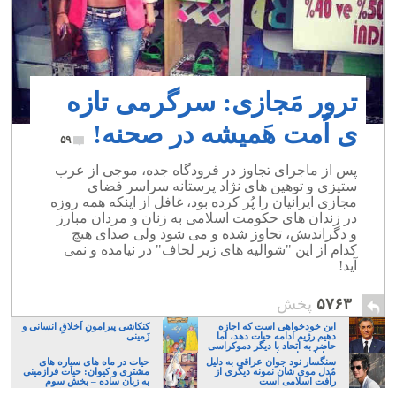
ترور مَجازی: سرگرمی تازه
ی اُمت هَمیشه در صحنه!
۵۹
پس از ماجرای تجاوز در فرودگاه جده، موجی از عرب
ستیزی و توهین های نژاد پرستانه سراسر فضای
مجازی ایرانیان را پُر کرده بود، غافل از اینکه همه روزه
در زندان های حکومت اسلامی به زنان و مردان مبارز
و دگراندیش، تجاوز شده و می شود ولی صدای هیچ
کدام از این "شوالیه های زیر لحاف" در نیامده و نمی
آید!
۵۷۶۳
پخش
این خودخواهی است که اجازه
کنکاشی پیرامونِ اَخلاقِ انسانی و
دهیم رژیم ادامه حیات دهد، اما
زَمینی
حاضر به اتحاد با دیگر دموکراسی
خواهان نباشیم!
سنگسار نود جوان عراقی به دلیل
حیات در ماه های سیاره های
مُدل موی شان نمونه دیگری از
مشتری و کیوان: حیات فرازمینی
رأفت اسلامی است
به زبان ساده – بخش سوم