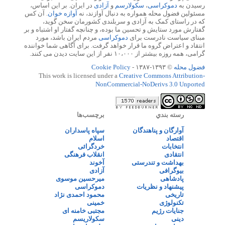
رسیدن به
دموکراسی
،
سکولارسم
و
آزادی
در ایران. بر این اساس،
مسئولین فضول محله همواره به دنبال آوازند، نه
آوازه خوان
. آن کس
که در راستای کمک به آزادی و سربلندی کشورمان سخن گوید،
گفتارش مورد ستایش و تحسین ما بوده، و چنانچه گفتار او اشتباه و بر
مبنای سیاست نادرست برای
دموکراسی
مردم ایران باشد، مورد
انتقاد و اعتراض گروه ما قرار خواهد گرفت. برای آگاهی شما خواننده
گرامی، همه روزه بیشتر از ۱۰،۰۰۰ نفر از این سایت دیدن می کنند.
فضول محله
© ۱۳۹۳-۱۳۸۷ -
Cookie Policy
This work is licensed under a
Creative Commons Attribution-
NonCommercial-NoDerivs 3.0 Unported
رسته بندي
برچسب‌ها
آوارگان و پناهندگان
سپاه پاسداران
اقتصاد
اسلام
انتخابات
خردگرائی
انتقادی
انقلاب فرهنگی
بهداشت و تندرستی
آخوند
بیوگرافی
آزادی
پادشاهی
میرحسین موسوی
پیشنهاد و نظریات
دموکراسی
تاریخی
محمود احمدی نژاد
تکنولوژی
خمینی
جنایات رژیم
مجتبی خامنه ای
دینی
سکولاریسم