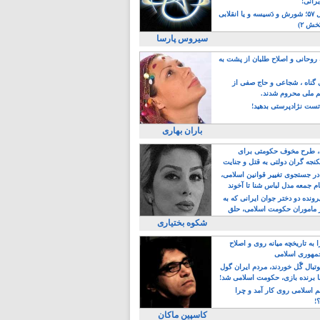
یرانی!
رویداد سال ۵۷؛ شورش و دَسیسه و یا انقلابی
خش ۲)
سیروس پارسا
روحانی و اصلاح طلبان از پشت به
ی گناه ، شجاعی و حاج صفی از
یم ملی محروم شدند.
ست نژادپرستی بدهید!
باران بهاری
طرح مخوف حکومتی برای
جه گران دولتی به قتل و جنایت
در جستجوی تغییر قوانین اسلامی،
ام جمعه مدل لباس شنا تا آخوند
مجنسگرا!
رونده دو دختر جوان ایرانی که به
 ماموران حکومت اسلامی، حلق
شکوه بختیاری
 به تاریخچه میانه روی و اصلاح
مهوری اسلامی
وتبال گًل خوردند، مردم ایران گول
ا برنده بازی، حکومت اسلامی شد!
م اسلامی روی کار آمد و چرا
؟!
کاسپین ماکان