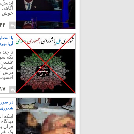
اندیش،
آگاهی 
خوش رن
۶۴
با انتص
آریامهر
تا چند 
غلتیدن 
تجربیات
درس عب
افسوس 
۱۷
در صورت
شعوری ش
اینکه ا
دیدگاه 
قران به
یک نفر ا