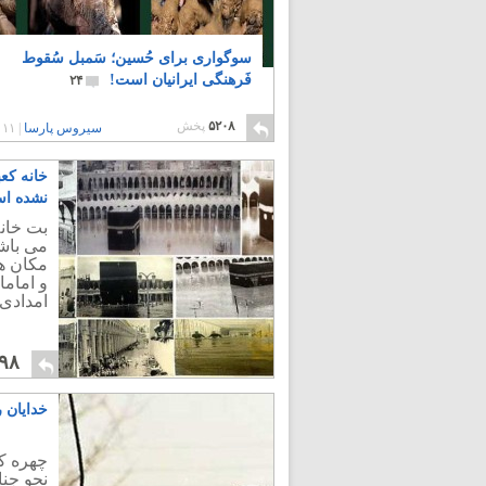
سوگواری برای حُسین؛ سَمبل سُقوط
فَرهنگی ایرانیان است!
۲۴
۵۲۰۸
پخش
سیروس پارسا
|
۱۱ سال پیش
خانه کع
نشده ا
بت خانه
می باشن
مکان ه
و امام
امدادی 
۹۸
خدایان 
چهره کر
نحو جنا