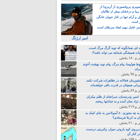
یری پروفسوری از آریزونا از
زیبا و درخشان پیش از طالبان
 آرام تنها در کنار حیوان خانگی
ر است
ز عامل مهم ایجاد سرطان است
امیر ارژنگ
ه ای، همانگونه که توبه گرگ مرگ است،
ات همیشگی شماچه می تواند باشد؟!
ط هواپیما، پیام مرگ، پیام نوید بهشت آخوند
ران
 کشورمان فعالانه در تظاهرات شرکت نکنند
رانی همچنان در قدرت باقی خواهدماند
 اسیر ودربندمان، سرانجام از ظلم بیکران
نژاد بجان آمده و به خبابانها ریختند
خامنه ای، به چه مجوزی ۸۰ آمبولانس به جای کمک به
ن به کربلا فرستادی؟
 برروی کوه باروتی سوار، وکبریتی دردست
ر کنار آن