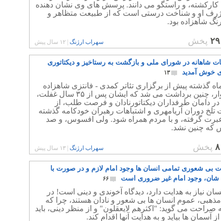
 کارکشته، و راستگو می دانند. پرسش های وی نشان دهنده
ژرف او و شناخت درستی است که از طبیعت متظاهر و
گ شاهزاده بود.
۲۹
پخش
سهراب ارژنگ
|
۱۲ سال پیش
ابات شاهانه در شورای ملی و بازگشت به رستاخیز و دیکتاتوری
ی خوش آمدید
۱۳
ماه گذشته پیش از برگزاری تئاتر کمدی - فانتزی شاهزاده
یکه سوار، چنین برداشت می شد که ایشان پس از ۳۵ سال غفلت،
در دامان طرفداران دیکتاتورنادان و فرصت طلب، از
 تلخ دوران آریامهری و اشتباهات رهبران خودکامه گذشته
رت گرفته، و با مردم همراه شود. ولی افسوس، و صد
که چنین نشد.
۸
پخش
سهراب ارژنگ
|
۱۳ سال پیش
 بی شعوری تمامی انسان ها وجود امام لازم و در صورت با
ان، وجود امام غیر ضروری است
۶۶
نسان نیاز به هدایت دارد، دیدگاه آخوندی و دینی است! در
مذهبی، عموم انسان ها بی شعور و نادان هستند، چرا که
 صراحت می گوید: "اکثرهم لایعقلون" و از منظر دینی، باید
ز آسمان ها بیاید و به هدایت آنها اقدام کند.