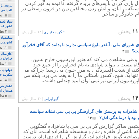
ال بازی کردن با سرهای بریده گرفته، تا نیمه به گور کردن
بزودی رژی
 سنگسار آنان، و آتش زدن مخالفین دین در قرون وسطی در
کله پا می
نام جادوگر و ساحر.
۱۵ نظر و ۳۲۷ پخش
سپاه پاسد
کشور اس
۱۱
پخش
۳ نظر و ۱۶۲ پخش
شکوه بختیاری
|
۱۲ سال پیش
سیاستهای 
کشورمان 
ی شورای ملی، آنقدر بلوغ سیاسی ندارند تا بدانند که آقای فخرآور
۱۱ نظر و ۳۱۵ پخش
ست؟
۳
آغاز سال 
 وقتی مشاهده می کند که هنوز اپوزسیون خارج نشین،
خرافات دی
۱ نظر و ۷۴ پخش
گاه نیست تا بتواند شیادی به نام فخرآور را از جمع خود
کند، از شدت افسردگی، به مرز جنون می رسد! چرا که می
خوابهای ط
ه تنها یک شیخ، کشور باستانی ما را به یغما می برد، بلکه می
سکونت خو
۱۸ نظر و ۸۹۷ پخش
 اپوزسیون ایرانی نیز نمی توان امید چندانی داشت.
کشتار هم م
همچنان ادا
۵ نظر و ۲۵۹ پخش
۱۴
پخش
گیو ایرانی
|
۱۲ سال پیش
خ شاهزاده به پرسش های گزارشگر بی بی سی نشانه سیاست
 بود یا درماندگی اش؟
۱۴
ستیفن ساکر گزارش گر بی بی سی با شاهزاده گفتگویی
ه ناشی از طفره رفتن و سفسطه شاهزاده است. آنان که
مصاحبه گوش فراداده اند، گزارش گر را فردی آزاد، درست