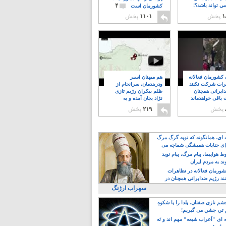
۴
ی تواند باشد؟!
کشورمان است
۱
پخش
۱۱۰۱
پخش
ن کشورمان فعالانه
هم میهنان اسیر
رات شرکت نکنند
ودربندمان، سرانجام از
ایرانی همچنان
ظلم بیکران رژیم تازی
 باقی خواهدماند
نژاد بجان آمده و به
۸
خبابانها ریختند
پخش
۲۱۹
پخش
ه ای، همانگونه که توبه گرگ مرگ
ی جنایات همیشگی شماچه می
!
 هواپیما، پیام مرگ، پیام نوید
د به مردم ایران
کشورمان فعالانه در تظاهرات
د رژیم ضدایرانی همچنان در
 خواهدماند
سهراب ارژنگ
م تازی صفتان، یلدا را با شکوهِ
 تر، جشن می گیریم!
 ای "اَعراب شیعه" مهم اند و نَه