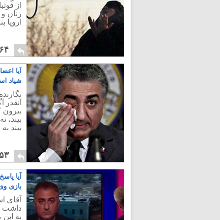
از فوتب
زنان و
اروپا ب
۶۴
آیا اعضا
شیاد ا
نگارنده
آنقدر آ
بیرون 
بیند، ن
بیند به
۵۳
آیا پاس
بازی وی
آقای ا
داشت ک
به این 