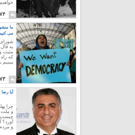
خواهیم 
۷۴
ما منشو
می کنیم
شورای 
به فال 
مثبت و 
که راه 
ببینیم 
۷۳
آیا رضا
چرا پهل
و ملت ش
چیست؟ آ
آورد؟ آ
و مردم 