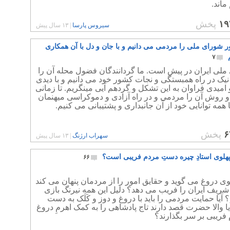
ماند.
۱۹
پخش
سیروس پارسا
|
۱۳ سال پیش
ر شورای ملی را مردمی می دانیم و با جان و دل با آن همکاری
۷
ملی ایران در پیش است. ما گردانندگان فضول محله آن را
نیک در راه همبستگی و نجات کشور خود می دانیم و با دیدی
امیدی فراوان به این تشکل و گردهم آیی مینگریم. تا زمانی
و روش آن را مردمی و در راه آزادی و دموکراسی میهنمان
با همه توانایی خود از آن جانبداری و پشتیبانی می کنیم.
۶
پخش
سهراب ارژنگ
|
۱۳ سال پیش
 پهلوی استادِ چیره دستِ مردم فریبی است؟
۶۶
وی دروغ می گوید و حقایق امور را از مردمان پنهان می کند
ریف ایران را فریب می دهد؟ دلیل این همه نیرنگ بازی
یا حمایت مردمی را باید با دروغ و دوز و کَلَک به دست
یا والا حضرت قصد دارند تاج پادشاهی را به کمک اهرمِ دروغ
فریبی بر سر بگذارند؟