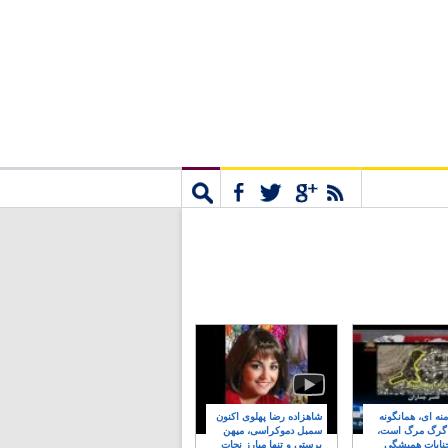
مشترک
جستجو
نه ای، همانگونه
شاهزاده رضا پهلوی اکنون
 گرگ مرگ است،
سمبل دموکراسی، میهن
نایات همیشگی
پرستی و تنها مبارز نجات