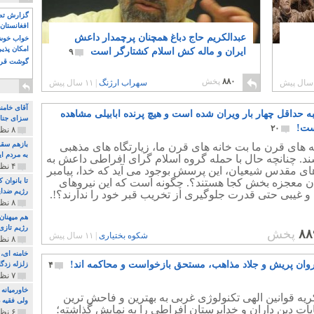
گزارش تصو
افغانستان 
عبدالکریم حاج دباغ همچنان پرچمدار داعش
خواب خوش و
امکان پذی
ایران و ماله کش اسلام کشتارگر است
۹
گوشت قرم
۸۸۰
پخش
سهراب ارژنگ
|
۱۱ سال پیش
آقای خامن
به حداقل چهار بار ویران شده است و هیچ پرنده ابابیلی مشاهده
سزای جنای
ست!
۲۰
۸ نظر و ۱۸۰ پخش
بازهم سقو
 های قرن ما بت خانه های قرن ما، زیارتگاه های مذهبی
به مردم ای
د. چنانچه حال با حمله گروه اسلام گرای افراطی داعش به
۴ نظر و ۹۷ پخش
ای مقدس شیعیان، این پرسش بوجود می آید که خدا، پیامبر
ان معجزه بخش کجا هستند؟. چگونه است که این نیروهای
تا بانوان
رژیم ضدای
و غیبی حتی قدرت جلوگیری از تخریب قبر خود را ندارند؟!.
۸ نظر و ۸۹ پخش
هم میهنان
رژیم تازی 
۸۸
پخش
شکوه بختیاری
|
۱۱ سال پیش
۸ نظر و ۲۱۹ پخش
روان پریش و جلاد مذاهب، مستحق بازخواست و محاکمه اند!
۴
زلزله زدگا
۷ نظر و ۲۱۰ پخش
خاورمیانه
یه قوانین الهی تکنولوژی غربی به بهترین و فاحش ترین
ولی فقیه د
یات دین داران و خداپرستان افراطی را به نمایش گذاشته؛
۶ نظر و ۱۵۷ پخش