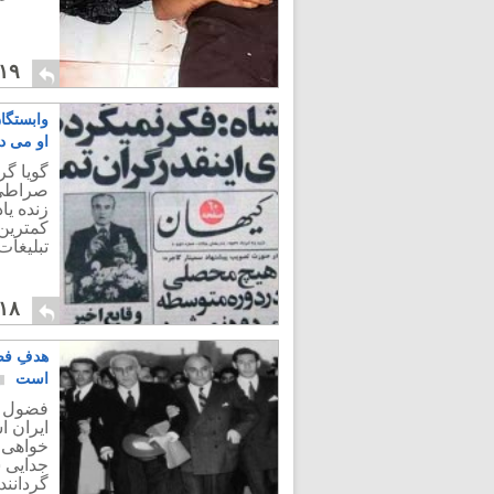
۱۹
وابستگا
او می دا
گویا گر
صراطی 
زنده یا
کمترین 
تبلیغات
۱۸
هدفِ فض
است
فضول م
ایران 
خواهی 
جدایی س
گردانند