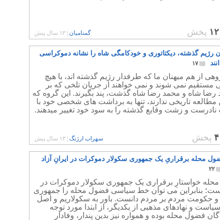
۱۲
پخش
گمنامیان
|
۱۳ سال پیش
ن رژیم گذشته، دیکتاتوری و خودکامگی شاه را نشانه دموکراسی
نند
۱۷
وهی از هم میهنان ما که طرفدار رژیم گذشته اند، با هیچ
مستقیم نمی شوند و نمی خواهند از جریان تلخی که بر
د رضا شاه و محمد رضا شاه گذشت، پند بگیرند. این گروه که
مطالعه تاریخی ندارند، تنها به برداشت های شخصی خود با
 نادرست و زشت وقایع گذشته را به سود خود تغییر میدهند.
۴
پخش
سهراب ارژنگ
|
۱۳ سال پیش
ول محله برقراریِ یک جمهوری سکولار دموکرات در ایرانِ آزاد
۲۲
حله خواستارِ برقراری یک جمهوری سکولار دموکرات در
است؛ بنابراین می توان خط سیاسی فضول محله را جمهوری
و حکومت مردم بر مردم دانست. باور به سکولاریم و اصل
یاست و نهادهای مذهبی از یکدیگر، از ابتدا مورد توجه
گان فضول محله بوده و همواره نیز بدین پندار، وفادار