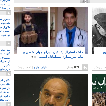
سربازانِ ا
مَردمی؟ (بَ
خنجری که 
ملت زدند
دلاوران ب
بودن در ت
ژن خوب! ت
سگ کشی، 
یخ
حادثه استرالیا یک عبرت برای جهان متمدن و
آموزش شکن
مایه شرمساری مسلمانان است.
۹
بیشتر
مسلمانان 
از دختر ام
مسلمان ه
نگاهی به پ
۱۳۲۳
پخش
باران بهاری
|
۱۱ سال پیش
جرم تجاوز
آویز شدند!
نگاهی گذرا
طلبی در ج
بازیکنان ف
خوردند، ام
چگونه رژی
پایدار ماند