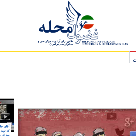
تلاش برای آزادی، دموکراسی و
THE PURSUIT OF FREEDOM,
سکولاریسم در ایران
DEMOCRACY & SECULARISM IN IRAN
ت
آقای خام
که توبه
سزای ج