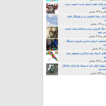
م ولایت فقیه با وجود نفرت عمومی مردم
 شود
اران، سپاه اختاپوس دزد و چپاولگر اصلی
ت
جنگ افروزی رژیم سرانجام موجب تجزیه
می شود
تحصیلی با وجود مدارس مخروبه و فرهنگ
نی
لائی کردها برای جداکردن بخشهای محل
د
یهنان کولبر کرد به وسیله پاسداران جنایتکار
مه دارد