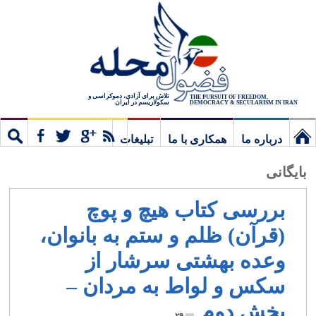
تلاش برای آزادی، دموکراسی و
THE PURSUIT OF FREEDOM,
سکولاریسم در ایران
DEMOCRACY & SECULARISM IN IRAN
درباره ما
همکاری با ما
تبلیغات
نخستین
مشترک
جستج
بایگانی
برگ
بررسی کتاب هیچ و پوچ
(قرآن) ظلم و ستم به بانوان،
وعده بهشتی سرشار از
سکس و لواط به مردان –
بخش دوم