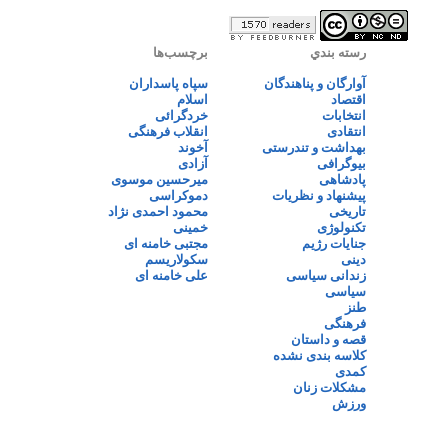
رسته بندي
برچسب‌ها
آوارگان و پناهندگان
سپاه پاسداران
اقتصاد
اسلام
انتخابات
خردگرائی
انتقادی
انقلاب فرهنگی
بهداشت و تندرستی
آخوند
بیوگرافی
آزادی
پادشاهی
میرحسین موسوی
پیشنهاد و نظریات
دموکراسی
تاریخی
محمود احمدی نژاد
تکنولوژی
خمینی
جنایات رژیم
مجتبی خامنه ای
دینی
سکولاریسم
زندانی سیاسی
علی خامنه ای
سیاسی
طنز
فرهنگی
قصه و داستان
کلاسه بندی نشده
کمدی
مشکلات زنان
ورزش