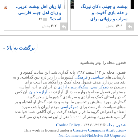
بهشت و جهنم، دکان نیرنگ
آیا زبان اهل بهشت عربی،
و حقه بازی آخوند، و
و زبان اهل جهنم فارسی
سراب و رؤیائی برای
است؟
۱۹
خردباختگان
۲۴۴
۱۴۰۱
پخش
۲۰۲
پخش
برگشت به بالا
فضول محله را بهتر بشناسید
فضول محله در ۱۳ اسفند ۱۳۸۷ پایه گذاری شد. این سایت کمبود و
نارسایی های
سیاسی
و
فرهنگی
کشورمان را زیر ذره بین گذاشته، و به
نقد می پردازد. هدف فضول محله کمک و راهگشایی است برای
رسیدن به
دموکراسی
،
سکولارسم
و
آزادی
در ایران. بر این اساس،
مسئولین فضول محله همواره به دنبال آوازند، نه
آوازه خوان
. آن کس
که در راستای کمک به آزادی و سربلندی کشورمان سخن گوید،
گفتارش مورد ستایش و تحسین ما بوده، و چنانچه گفتار او اشتباه و بر
مبنای سیاست نادرست برای
دموکراسی
مردم ایران باشد، مورد
انتقاد و اعتراض گروه ما قرار خواهد گرفت. برای آگاهی شما خواننده
گرامی، همه روزه بیشتر از ۱۰،۰۰۰ نفر از این سایت دیدن می کنند.
فضول محله
© ۱۳۹۳-۱۳۸۷ -
Cookie Policy
This work is licensed under a
Creative Commons Attribution-
NonCommercial-NoDerivs 3.0 Unported