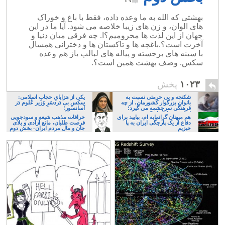
۲۹
بهشتی که الله به ما وعده داده، فقط با باغ و خوراک
های الوان، و زن های زیبا خلاصه می شود. آیا ما در این
جهان از این لذت ها محرومیم؟ا. چه فرقی میان دنیا و
آخرت است؟.باغچه ها و تاکستان ها و دخترانی همسال
با سینه های برجسته و پیاله های لبالب باز هم وعده
سکس. وصف بهشت همین است؟.
۱۰۲۳
پخش
شکنجه و بی حرمتی نسبت به
یکی از مَزایایِ حجابِ اسلامی:
بانوان بزرگوار کشورمان، از چه
سکسِ بی دَردسَرِ وَزیر عُلوم دَر
فرهنگی سرچشمه می گیرد؛
آسانسور!
ایرانی، و یا تازیان؟
هم میهنان گرانمایه ام، بیایید برای
خرافات مذهب شیعه و سودجویی
دفاع از یک پارچگی ایران به پا
فرصت طلبان، مانع آزادی و بلای
خیزیم
جان و مال مردم ایران- بخش دوم