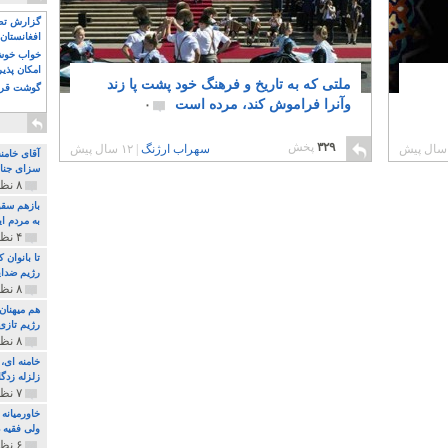
گزارش تصو
افغانستان 
خواب خوش و
امکان پذی
ملتی که به تاریخ و فرهنگ خود پشت پا زند
گوشت قرم
وآنرا فراموش کند، مرده است
۰
۳۲۹
پخش
سهراب ارژنگ
|
۱۲ سال پیش
آقای خامن
سزای جنای
۸ نظر و ۱۸۰ پخش
بازهم سقو
به مردم ای
۴ نظر و ۹۷ پخش
تا بانوان
رژیم ضدای
۸ نظر و ۸۹ پخش
هم میهنان
رژیم تازی 
۸ نظر و ۲۱۹ پخش
زلزله زدگا
۷ نظر و ۲۱۰ پخش
خاورمیانه
ولی فقیه د
۶ نظر و ۱۵۷ پخش