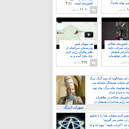
۴
ی تواند باشد؟!
کشورمان است
۱
پخش
۱۱۰۱
پخش
ن کشورمان فعالانه
هم میهنان اسیر
رات شرکت نکنند
ودربندمان، سرانجام از
ایرانی همچنان
ظلم بیکران رژیم تازی
 باقی خواهدماند
نژاد بجان آمده و به
۸
خبابانها ریختند
پخش
۲۱۹
پخش
ه ای، همانگونه که توبه گرگ مرگ
ی جنایات همیشگی شماچه می
!
 هواپیما، پیام مرگ، پیام نوید
د به مردم ایران
کشورمان فعالانه در تظاهرات
د رژیم ضدایرانی همچنان در
 خواهدماند
سهراب ارژنگ
م تازی صفتان، یلدا را با شکوهِ
 تر، جشن می گیریم!
 ای "اَعراب شیعه" مهم اند و نَه