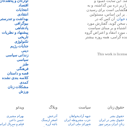
 ۱۳۸۷ پایه گذاری شد. این سایت کمبود و
آوارگان و پناهندگان
زیر ذره بین گذاشته، و به
اقتصاد
اهگشایی است برای رسیدن
انتخابات
. بر این اساس، مسئولین
انتقادی
ه خوان
. آن کس که در
بهداشت و تندرستی
 سخن گوید، گفتارش مورد
بیوگرافی
 اشتباه و بر مبنای سیاست
پادشاهی
مورد انتقاد و اعتراض گروه
پیشنهاد و نظریات
نده گرامی، همه روزه بیشتر
تاریخی
تکنولوژی
جنایات رژیم
دینی
This work is licens
زندانی سیاسی
سیاسی
طنز
فرهنگی
قصه و داستان
کلاسه بندی نشده
کمدی
مشکلات زنان
ورزش
حقوق زنان
سیاست
وبلاگ
ویدئو
حقوق بشر
جبهه آزادیخواهان
آذرخش
بهرام مشیری
حقوق بشر در ایران
حزب مشروطه ایران
اصغر ارسنگ
حسن داعی
زنان ايران پرس نيوز
شورای ملی ایران
باچه آزره
فيلم و سريال ايران