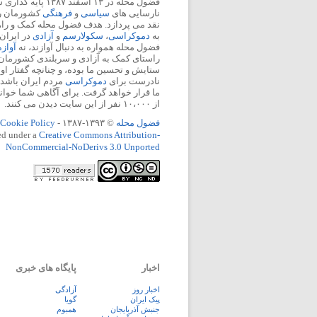
فضول محله در ۱۳ اسفند
نارسایی های
سیاسی
و
فرهنگی
کشورمان را 
نقد می پردازد. هدف فضول محله کمک و ر
به
دموکراسی
،
سکولارسم
و
آزادی
در ایران
فضول محله همواره به دنبال آوازند، نه
آواز
راستای کمک به آزادی و سربلندی کشورمان
ستایش و تحسین ما بوده، و چنانچه گفتار او
نادرست برای
دموکراسی
مردم ایران باشد، 
ما قرار خواهد گرفت. برای آگاهی شما خوان
از ۱۰،۰۰۰ نفر از این سایت دیدن می کنند.
فضول محله
© ۱۳۹۳-۱۳۸۷ -
Cookie Policy
ed under a
Creative Commons Attribution-
NonCommercial-NoDerivs 3.0 Unported
اخبار
پایگاه های خبری
اخبار روز
آزادگی
پيک ايران
گویا
جنبش آذربایجان
همبوم