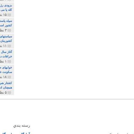
بزودی رژی
کله پا می
۱۵ نظر و ۳۲۷ پخش
سپاه پاسد
کشور اس
۳ نظر و ۱۶۲ پخش
سیاستهای 
کشورمان 
۱۱ نظر و ۳۱۵ پخش
آغاز سال 
خرافات دی
۱ نظر و ۷۴ پخش
خوابهای ط
سکونت خو
۱۸ نظر و ۸۹۷ پخش
کشتار هم م
همچنان ادا
۵ نظر و ۲۵۹ پخش
رسته بندي