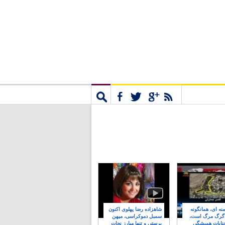
مشترک
جستجو
نه ای، همانگونه
شاهزاده رضا پهلوی اکنون
 گرگ مرگ است،
سمبل دموکراسی، میهن
نایات همیشگی
پرستی و تنها مبارز نجات