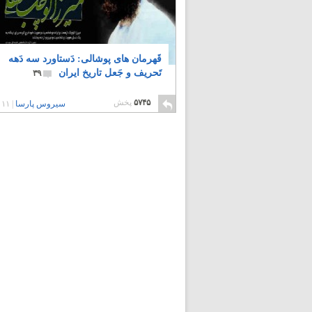
قَهرمان های پوشالی: دَستاورد سه دَهه
تَحریف و جَعل تاریخ ایران
۳۹
۵۷۴۵
پخش
سیروس پارسا
|
۱۱ سال پیش