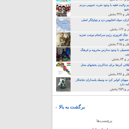
م ولایت فقیه با وجود نفرت عمومی مردم
 شود
اران، سپاه اختاپوس دزد و چپاولگر اصلی
ت
جنگ افروزی رژیم سرانجام موجب تجزیه
می شود
تحصیلی با وجود مدارس مخروبه و فرهنگ
نی
لائی کردها برای جداکردن بخشهای محل
د
یهنان کولبر کرد به وسیله پاسداران جنایتکار
مه دارد
برگشت به بالا
برچسب‌ها