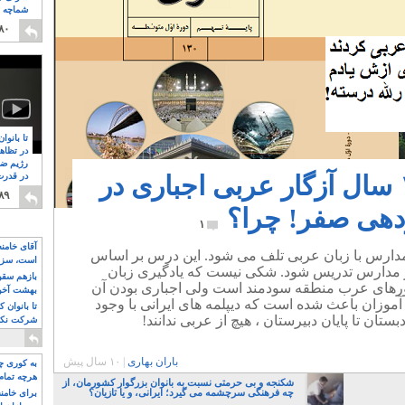
شماچه م
۸
۸۰
تا بانوا
در تظاه
رژیم ضد
آقای خامنه ای ؛ ۱۰ سال آزگار عربی اجباری در
در قدرت
۸
۸۹
زدهی صفر! چرا؟
۱
آقای خامن
ر مدارس با زبان عربی تلف می شود. این درس بر اساس
است، سزا
در مدارس تدریس شود. شکی نیست که یادگیری زبان
تواند باشد؟
بازهم سقوط
ورهای عرب منطقه سودمند است ولی اجباری بودن آن
بهشت آخون
وزان باعث شده است که دیپلمه های ایرانی با وجود
تا بانوان 
ان تا پایان دبیرستان ، هیچ از عربی ندانند!
شرکت نکنن
قدرت باقی
باران بهاری
|
۱۰ سال پیش
به کوری چش
هرچه تمام
شکنجه و بی حرمتی نسبت به بانوان بزرگوار کشورمان، از
چه فرهنگی سرچشمه می گیرد؛ ایرانی، و یا تازیان؟
برای خامنه