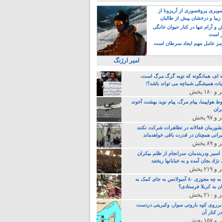
یری پروفسوری از آریزونا از
زیبا و درخشان پیش از طالبان
 آرام تنها در کنار حیوان خانگی
ر است
ز عامل مهم ایجاد سرطان است
امیر ارژنگ
ه ای، همانگونه که توبه گرگ مرگ است،
ات همیشگی شماچه می تواند باشد؟!
ط هواپیما، پیام مرگ، پیام نوید بهشت آخوند
ران
 کشورمان فعالانه در تظاهرات شرکت نکنند
رانی همچنان در قدرت باقی خواهدماند
 اسیر ودربندمان، سرانجام از ظلم بیکران
نژاد بجان آمده و به خبابانها ریختند
خامنه ای، به چه مجوزی ۸۰ آمبولانس به جای کمک به
ن به کربلا فرستادی؟
 برروی کوه باروتی سوار، وکبریتی دردست
ر کنار آن