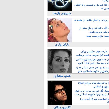
یرانی!
رویداد سال ۵۷؛ شورش و دَسیسه و یا انقلابی
خش ۲)
سیروس پارسا
روحانی و اصلاح طلبان از پشت به
ی گناه ، شجاعی و حاج صفی از
یم ملی محروم شدند.
ست نژادپرستی بدهید!
باران بهاری
طرح مخوف حکومتی برای
جه گران دولتی به قتل و جنایت
در جستجوی تغییر قوانین اسلامی،
ام جمعه مدل لباس شنا تا آخوند
مجنسگرا!
رونده دو دختر جوان ایرانی که به
 ماموران حکومت اسلامی، حلق
شکوه بختیاری
 به تاریخچه میانه روی و اصلاح
مهوری اسلامی
وتبال گًل خوردند، مردم ایران گول
ا برنده بازی، حکومت اسلامی شد!
م اسلامی روی کار آمد و چرا
؟!
کاسپین ماکان