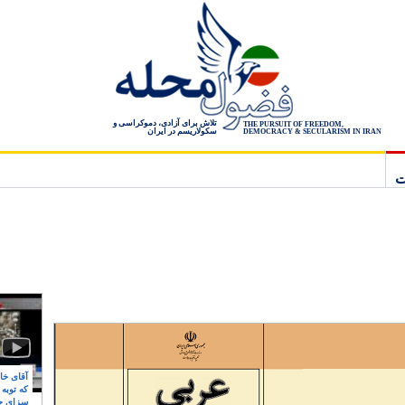
تلاش برای آزادی، دموکراسی و
THE PURSUIT OF FREEDOM,
سکولاریسم در ایران
DEMOCRACY & SECULARISM IN IRAN
ت
آقای خام
که توبه
سزای ج