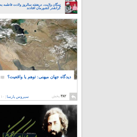
سگان ولایت، درهفته سالروز ولادت فاطمه به 
گرانقدر کشورمان افتادند
دیدگاه جهان میهنی: توهم یا واقعیت؟
۳۸۲
پخش
سیروس پارسا
|
۱۰ سال پیش