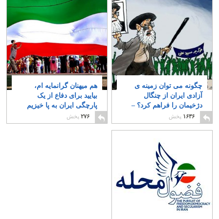
چگونه می توان زمینه ی
هم میهنان گرانمایه ام،
آزادی ایران از چنگال
بیایید برای دفاع از یک
دژخیمان را فراهم کرد؟ –
پارچگی ایران به پا خیزیم
بخش نخست
۴
۸
۱۶۳۶
پخش
۲۷۶
پخش