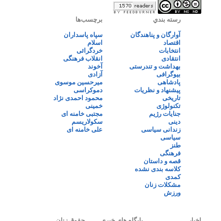
رسته بندي
برچسب‌ها
آوارگان و پناهندگان
سپاه پاسداران
اقتصاد
اسلام
انتخابات
خردگرائی
انتقادی
انقلاب فرهنگی
بهداشت و تندرستی
آخوند
بیوگرافی
آزادی
پادشاهی
میرحسین موسوی
پیشنهاد و نظریات
دموکراسی
تاریخی
محمود احمدی نژاد
تکنولوژی
خمینی
جنایات رژیم
مجتبی خامنه ای
دینی
سکولاریسم
زندانی سیاسی
علی خامنه ای
سیاسی
طنز
فرهنگی
قصه و داستان
کلاسه بندی نشده
کمدی
مشکلات زنان
ورزش
اخبار
پایگاه های خبری
حقوق زنان