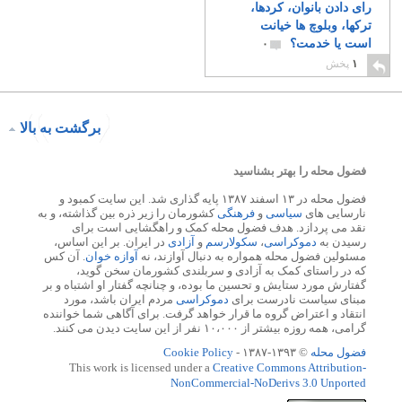
رای دادن بانوان، کردها،
ترکها، وبلوچ ها خیانت
است یا خدمت؟
۰
۱
پخش
برگشت به بالا
فضول محله را بهتر بشناسید
فضول محله در ۱۳ اسفند ۱۳۸۷ پایه گذاری شد. این سایت کمبود و
نارسایی های
سیاسی
و
فرهنگی
کشورمان را زیر ذره بین گذاشته، و به
نقد می پردازد. هدف فضول محله کمک و راهگشایی است برای
رسیدن به
دموکراسی
،
سکولارسم
و
آزادی
در ایران. بر این اساس،
مسئولین فضول محله همواره به دنبال آوازند، نه
آوازه خوان
. آن کس
که در راستای کمک به آزادی و سربلندی کشورمان سخن گوید،
گفتارش مورد ستایش و تحسین ما بوده، و چنانچه گفتار او اشتباه و بر
مبنای سیاست نادرست برای
دموکراسی
مردم ایران باشد، مورد
انتقاد و اعتراض گروه ما قرار خواهد گرفت. برای آگاهی شما خواننده
گرامی، همه روزه بیشتر از ۱۰،۰۰۰ نفر از این سایت دیدن می کنند.
فضول محله
© ۱۳۹۳-۱۳۸۷ -
Cookie Policy
This work is licensed under a
Creative Commons Attribution-
NonCommercial-NoDerivs 3.0 Unported