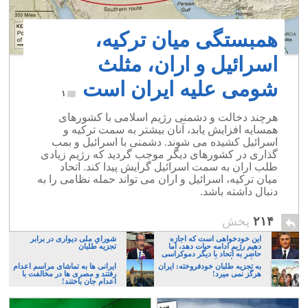
همبستگی میان ترکیه،
اسرائیل و اران، مثلث
شومی علیه ایران است
۱
هرچند دخالت و دشمنی رژیم اسلامی با کشورهای
همسایه افزایش یابد، آنان بیشتر به سمت ترکیه و
اسرائیل کشیده می شوند. دشمنی با اسرائیل و بمب
گذاری در کشورهای دیگر موجب گردید که رژیم زیادی
طلب اران به سمت اسرائیل گرایش پیدا کند. اتحاد
میان ترکیه، اسرائیل و اران می تواند حمله نظامی را به
دنبال داشته باشد.
۲۱۴
پخش
این خودخواهی است که اجازه
شورایِ ملی دیواری در برابر
دهیم رژیم ادامه حیات دهد، اما
تجزیه طلبان
حاضر به اتحاد با دیگر دموکراسی
خواهان نباشیم!
به تجزیه طلبان خودفروخته: ایران
ایرانی ها به تماشای مراسم اعدام
هرگز نمی میرد!
رفتند و مصری ها در مخالفت با
اعدام جان باختند!