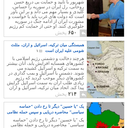
شهریور با تأیید و حمایت بی دریغ حسن
روحانی، رل ایران در سوریه را حساس،
کلیدی و بسیار مهم می داند و بر این باور
است که دولت های غرب باید با خواست و
مشورت ایران از ادامه جنگ در سوریه
جلوگیری کنند. او حتی از حمایت کم رژیم
ایران، دولت خود را ملامت و سرزنش می
۶۵۰
پخش
کند.
همبستگی میان ترکیه، اسرائیل و اران، مثلث
شومی علیه ایران است
۱
هرچند دخالت و دشمنی رژیم اسلامی با
کشورهای همسایه افزایش یابد، آنان بیشتر
به سمت ترکیه و اسرائیل کشیده می
شوند. دشمنی با اسرائیل و بمب گذاری در
کشورهای دیگر موجب گردید که رژیم
زیادی طلب اران به سمت اسرائیل گرایش
پیدا کند. اتحاد میان ترکیه، اسرائیل و اران
می تواند حمله نظامی را به دنبال داشته
۲۱۴
پخش
باشد.
یک “یا حسین” دیگر تا رخ دادن “حماسه
سیاسی” محاصره دریایی و سپس حمله نظامی
به ایران
۶
یک "یا حسین" دیگر تا رخ دادن "حماسه
سیاسی" محاصره دریایی و حمله نظامی