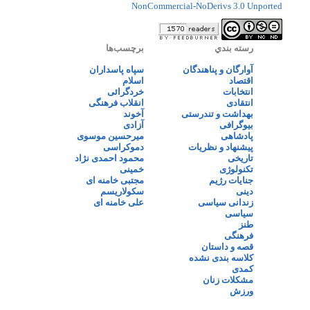
NonCommercial-NoDerivs 3.0 Unported
رسته بندي
برچسب‌ها
آوارگان و پناهندگان
سپاه پاسداران
اقتصاد
اسلام
انتخابات
خردگرائی
انتقادی
انقلاب فرهنگی
بهداشت و تندرستی
آخوند
بیوگرافی
آزادی
پادشاهی
میرحسین موسوی
پیشنهاد و نظریات
دموکراسی
تاریخی
محمود احمدی نژاد
تکنولوژی
خمینی
جنایات رژیم
مجتبی خامنه ای
دینی
سکولاریسم
زندانی سیاسی
علی خامنه ای
سیاسی
طنز
فرهنگی
قصه و داستان
کلاسه بندی نشده
کمدی
مشکلات زنان
ورزش