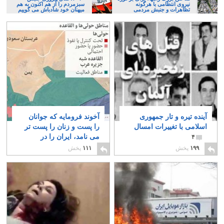
نیروی انتظامی با هرگونه
سبزمردم را از هم اکنون به هم
تظاهرات و جنبش مردمی
میهنان خود شادباش می گوییم
آینده تیره و تار جمهوری
آخوند فرومایه که جوانان
اسلامی با تغییرات امسال
را پست و زنان را پست تر
می نامد، ایران را در
۴
آستانه جنگ با همسایگان
۱۹۹
پخش
۱۱۱
پخش
عرب قرار داده
۲