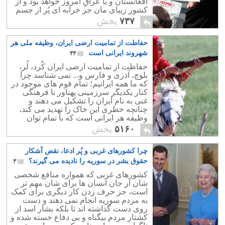
افغانستان و یا عراقِ امروز خواهد بود و از
کشورِ زیبای مان جز خرابه ای پُر از جسم
های بی جان، چیزی بر جای نخواهد ماند.
۷۳۷
پخش
حفاطت از تمامیت ارضی ایران، وظیفه ملی هر
شهروند ایرانی است
۴۴
حفاظت از تمامیت ارضی ایران کُرد، لُر،
بلوچ، آذری و فارس و... نمی شناسد چرا
که ما همه ایرانیم؛ تمام قوم های موجود در
کنار یکدیگر سرزمینی پهناور با فرهنگی
غنی به نام ایران را تشکیل می دهند و
چنانچه خطری این خاک را تهدید می کند،
وظیفه هر ایرانی است که با تمام توان
خویش، از مام میهن دفاع نماید.
۵۱۶۰
پخش
چرا کشورهای غربی و پُر ادعا، نقض آشکار
حقوق بشر در سوریه را نادیده می گیرند؟
۳
کشورهای غربی که همواره منافع شخصی
شان از جان انسان ها برای شان مهم تر
است، جز حرف زدن کار دیگری برای کمک
به مردم سوریه انجام نمی دهند و دست
روی دست گذاشته اند تا بلکه بشار اسد از
کشتار مردم بیگناه و بی دفاع خسته شده و