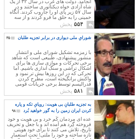
انجامد. دولت های غرب در سال ۳۲ از یک
شاه آزادی خواه دیکتاتوری ساختند و در
سال ۵۷ زیر پای او را جاروب کردند. آنگاه
خمینی را به حلق ما فرو کردند و از سه
دهه پیش به تاراج مملکتمان پرداختند.
۵۵۴
پخش
شورایِ ملی دیواری در برابر تجزیه طلبان
۳۵
با زمزمه تشکیل شورای ملی و انتشار
منشور پیشنهادی، طبیعی است که شاهد
برخی تحرکات و موازی سازی ها برای
اشکال تراشی و سنگ اندازی باشیم. اما
تحرکی که در این روزها بیش تر نمود و
واکنش برانگیخته است، مطرح کردن
فدرالیسم توسط برخی جریانات قومی
است.
۵۸۱
پخش
به تجزیه طلبانِ بی هویت: رویایِ تکه و پاره
کردن ایران زمین را به گور خواهید بُرد
۹۸
عده ای مردمان کَم خرد و بی هویت و خود
فروخته گِرد هم آمده اند و با جعل و تحریف
تاریخ، تلاش می کنند تا برای خود هویتی
تازه ساخته و خود را ملتی! تحتِ استعمارِ