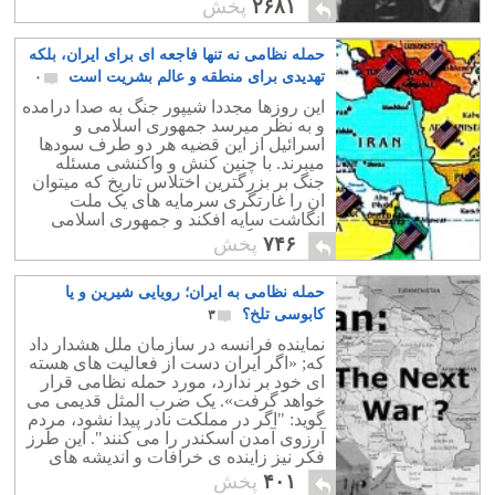
کاپیتولاسیون نیز عادت نمایند.
۲۶۸۱
پخش
حمله نظامی نه تنها فاجعه ای برای ایران، بلکه
تهدیدی برای منطقه و عالم بشریت است
۰
این روزها مجددا شیپور جنگ به صدا درامده
و به نظر میرسد جمهوری اسلامی و
اسرائیل از این قضیه هر دو طرف سودها
میبرند. با چنین کنش و واکنشی مسئله
جنگ بر بزرگترین اختلاس تاریخ که میتوان
ان را غارتگری سرمایه های یک ملت
انگاشت سایه افکند و جمهوری اسلامی
فرصتی دیگر یافت تا از یک بحران به
۷۴۶
پخش
سلامت عبور کند.
حمله نظامی به ایران؛ رویایی شیرین و یا
کابوسی تلخ؟
۳
نماینده فرانسه در سازمان ملل هشدار داد
که; «اگر ایران دست از فعالیت های هسته
ای خود بر ندارد، مورد حمله نظامی قرار
خواهد گرفت». یک ضرب المثل قدیمی می
گوید: "اگر در مملکت نادر پیدا نشود، مردم
آرزوی آمدن اسکندر را می کنند". این طرز
فکر نیز زاینده ی خرافات و اندیشه های
امام زمانی است.
۴۰۱
پخش