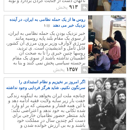
ناگهان دست از جنایت کردن بردارد و توبه
کند.!
۹۱۳
پخش
روس ها از یک حمله نظامی به ایران، در آینده
نزدیک خبر می دهند
۱
خبر نزدیک بودن یک حمله نظامی به ایران،
از سوی یک مقام بلند پایه روسیه مانند
سرژی لاوارف وزیر برون مرزی آن کشور،
قابل تأمل و اندیشیدن است. ی تردید،
روسها چنین خبری را تا به صحت آن
اطمینان نداشته باشند از سوی یک مقام
برجسته سیاسی پخش نمی کنند و بنا به
مثالی: «تا نباشد چیزیکی، مردم نگویند
۱۳۵۷
پخش
چیزها».
اگر امروز بر نخیزیم و نظام استبدادی را
سرنگون نکنیم، شاید هرگز فردایی وجود نداشته
باشد
۵
چنانچه ملت ایران بخواهد به اینگونه زندگی
خفت بار زیر سایه ولایت فقیه ادامه دهد و
با این همه فشار و مصیبتی که بر او وارد
شده تکانی به خود ندهد و اعتراضی نکند؛
باید منتظر حضور نظامیان خارجی برای
دست کم چندین سال در مملکت خود
باشند و به بی ارزش خوانده شدن و