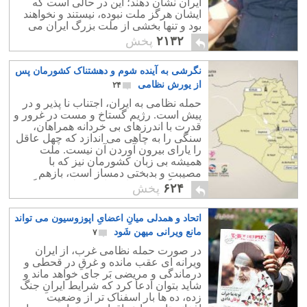
ایران نشان دهند؛ این در حالی است که
ایشان هرگز ملت نبوده، نیستند و نخواهند
بود و تنها بخشی از ملت بزرگ ایران می
باشند.
۲۱۳۲
پخش
نگرشی به آینده شوم و دهشتناک کشورمان پس
از یورش نظامی
۲۴
حمله نظامی به ایران، اجتناب نا پذیر و در
پیش است. رژیم گستاخ و مست در غرور و
قدرت با اندرزهای بی خردانه همراهان،
سنگی را به چاهی می اندازد که چهل عاقل
را یارای بیرون آوردن آن نیست. ملت
همیشه بی زبان کشورمان نیز که با
مصیبت و بدبختی دمساز است، بازهم
همانند گذشته، چاره را در تسلیم و بردگی
۶۲۴
پخش
خود می داند.
اتحاد و همدلی میانِ اعضایِ اپوزوسیون می تواند
مانع ویرانی میهن شَود
۷
در صورت حمله نظامی غرب، از ایران
ویرانه ای عقب مانده و غرقِ در قحطی و
درماندگی و مریضی بَر جای خواهد ماند و
شاید بتوان ادعا کرد که شرایط ایرانِ جنگ
زده، ده ها بار اسفناک تر از وضعیت