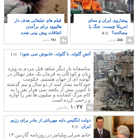
پیشاروی ایران و سنای
فیلم های تبلیغاتی هدف دار
امریکا چیست: جنگ یا
هالیوود برای برآمدن
مصالحه؟
اتفاقات پیش بینی شده
۵
۲
۵۸۵
پخش
۷۸۱
پخش
آتشِ گلوله، با گلوله، خاموش نمی شود!
۱
متاسفانه بار دیگر شاهد قتل مردم به ویژه
زنان و کودکان به فرمان یک مغز تبهکار در
گوشه ای از جهان هستیم. حکومت
خودکامه بشار اسد از دو سال و نیم گذشته
تا کنون، بیش از یکصد سی هزار نفر را به
کام مرگ کشانده و میلیون ها نفر را آواره
و زخمی کرده است.
۱۰۲۷
پخش
دولت انگلیس دایه مهربانتر از مادر برای رژیم
ایران
۶
خانم شرلی ویلیامز در روزنامه گاردین ۱۳