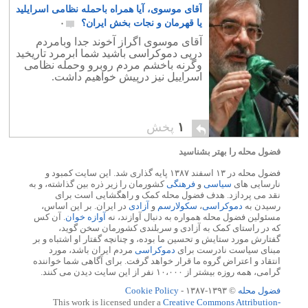
آقای موسوی، آیا همراه باحمله نظامی اسرایلید
یا قهرمان و نجات بخش ایران؟
۰
آقای موسوی اگراز آخوند جدا وبامردم
درپی دموکراسی باشید شما ابرمرد تاریخید
وگرنه باخشم مردم روبرو وحمله نظامی
اسراییل نیز درپیش خواهیم داشت.
۱
پخش
فضول محله را بهتر بشناسید
فضول محله در ۱۳ اسفند ۱۳۸۷ پایه گذاری شد. این سایت کمبود و
نارسایی های
سیاسی
و
فرهنگی
کشورمان را زیر ذره بین گذاشته، و به
نقد می پردازد. هدف فضول محله کمک و راهگشایی است برای
رسیدن به
دموکراسی
،
سکولارسم
و
آزادی
در ایران. بر این اساس،
مسئولین فضول محله همواره به دنبال آوازند، نه
آوازه خوان
. آن کس
که در راستای کمک به آزادی و سربلندی کشورمان سخن گوید،
گفتارش مورد ستایش و تحسین ما بوده، و چنانچه گفتار او اشتباه و بر
مبنای سیاست نادرست برای
دموکراسی
مردم ایران باشد، مورد
انتقاد و اعتراض گروه ما قرار خواهد گرفت. برای آگاهی شما خواننده
گرامی، همه روزه بیشتر از ۱۰،۰۰۰ نفر از این سایت دیدن می کنند.
فضول محله
© ۱۳۹۳-۱۳۸۷ -
Cookie Policy
This work is licensed under a
Creative Commons Attribution-