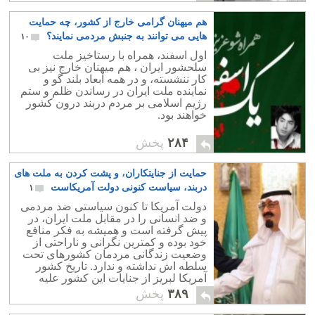
هم میهنان گرامی خارج از کشور، چه حمایت
هایی می توانند به جنبش مردمی نمایند؟
۱۰
اول اسفند، همراه با رستاخیز ملت
سلحشور ایران ، هم میهنان خارج نیز بی
کار ننشسته، و در همه ابعاد بلند گو و
نماینده ملت ایران در رساندن ظلم و ستم
رژیم اسلامی بر مردم دربند درون کشور
خواهند بود.
۲۸۴
پخش
حمایت از جنایتکاران، و پشت کردن به ملت های
دربند، سیاست کنونی دولت آمریکاست
۱
دولت آمریکا تا کنون سیاستی ضد مردمی
و ضد انسانی را در مقابل ملت ایران، در
پیش گرفته است و همیشه به فکر منافع
خود بوده و کمترین نگرانی و ناراحتی از
وضعیت زندگانی مردمان کشورهای تحت
سلطه اش نداشته و ندارد. تاریخ کشور
آمریکا لبریز از جنایات این کشور علیه
مردمان کشورهای دست پایین و عقب
۳۸۹
پخش
افتاده می باشد.