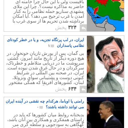
باقیست ولی با این حال چرا خامنه ای
حاضر به مذاکره نیست؟. چرا این ملای
مشهدی سناریو حمله نظامی را به کنار
آمدن با غرب ترجیح می دهد؟ .آیا امکان
برداشته شدن تحریم ها از سوی غرب با
کنار گذاشته شدن پرونده اتمی از سوی
۳۲۴
پخش
رژیم، وجود دارد؟.
ایران، در لب پرتگاه تجزیه، و یا در خطر کودتای
نظامی پاسداران
۱
بی گمان، پس از یورش تازیان خونخوار، در
هیچ دوره دیگر از تاریخ مانند امروز، کشتی
سربوشت ما در دریایی متلاطم و خطرناک،
سرگردان و در حال غرق شدن نبوده است.
ایران، در صحنه بین المللی در شرایط
کنونی دوست و پشتیبانی سوای ونزوئلا،
لبنان، کشورهای آفریقا که همگی مفتخور
و سودجویند دوست دیگری ندارد.
۶۳۴
پخش
رامنی یا اوباما، هرکدام چه نقشی در آینده ایران
می توانند داشته باشند؟
۰
بدبختانه روابط میان کشورها که باید در
راستای همفکری و همکاری بین آنان باشد،
گهگاهی به سودجویی و سلطه گری می