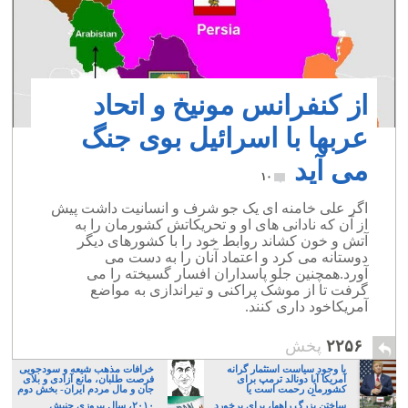
از کنفرانس مونیخ و اتحاد
عربها با اسرائیل بوی جنگ
می آید
۱۰
اگر علی خامنه ای یک جو شرف و انسانیت داشت پیش
از آن که نادانی های او و تحریکاتش کشورمان را به
آتش و خون کشاند روابط خود را با کشورهای دیگر
دوستانه می کرد و اعتماد آنان را به دست می
آورد.همچنین جلو پاسداران افسار گسیخته را می
گرفت تا از موشک پراکنی و تیراندازی به مواضع
آمریکاخود داری کنند.
۲۲۵۶
پخش
با وجود سیاست استثمار گرانه
خرافات مذهب شیعه و سودجویی
آمریکا آیا دونالد ترمپ برای
فرصت طلبان، مانع آزادی و بلای
کشورمان رحمت است یا
جان و مال مردم ایران- بخش دوم
مصیبت؟
ساختن بزرگ راهها، برای برخورد
۲۰۱۰، سال پیروزی جنبش