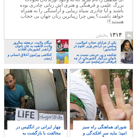
بزرگ علمی و فرهنگی و هنری اش زنانی چادری بوده
باشند و آیا چادری سیاه زیبایی و آراستگی را به همراه
خواهد داشت؟ پس چرا زیباترین زنان جهان بی حجاب
هستند؟!
۱۳۱۴
پخش
یکی از مَزایایِ حجابِ اسلامی:
سگان ولایت، درهفته سالروز
سکسِ بی دَردسَرِ وَزیر عُلوم دَر
ولادت فاطمه به جان بانوان
آسانسور!
گرانقدر کشورمان افتادند
شکنجه و بی حرمتی نسبت به
کنکاشی پیرامونِ اَخلاقِ انسانی و
بانوان بزرگوار کشورمان، از چه
زَمینی
فرهنگی سرچشمه می گیرد؛
ایرانی، و یا تازیان؟
شورای هماهنگی راه سبز
چهار ایرانی در انگلیس در
امید؛ مایه سر افکندگی و
مخالفت با بازگشت به