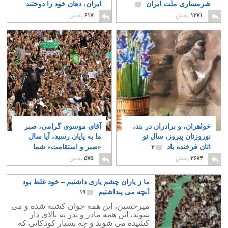
شرمساری ملّت ایران
ایران، دهان خود را دوختند
۱۵
۱۷
۱۲۷۱
پخش
۶۱۷
پخش
خواهران، و برادران در بند،
آقای موسوی گرامی، صبر
نوروزتان پیروز، سال نو
ما به پایان رسید، آیا سال
اتان فرخنده باد
«صبر و استقامت» شما
۲
تمامی ندارد؟
۳
۲۶۸۴
پخش
۵۷۵
پخش
ما ز یاران چشم یاری داشتیم – خود غلط بود
آنچه می پنداشتیم
۱۹
میرحسین، این همه جوان کشته شده و می
شوند، این همه مادر و پدر به بالای دار
کشیده می شوند و چه بسیار کودکانی که