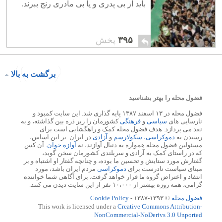
باید از بی پدری و یا بی مادری رنج ببرند.
۳۹۵
پخش
برگشت به بالا
فضول محله را بهتر بشناسید
فضول محله در ۱۳ اسفند ۱۳۸۷ پایه گذاری شد. این سایت کمبود و
نارسایی های
سیاسی
و
فرهنگی
کشورمان را زیر ذره بین گذاشته، و به
نقد می پردازد. هدف فضول محله کمک و راهگشایی است برای
رسیدن به
دموکراسی
،
سکولارسم
و
آزادی
در ایران. بر این اساس،
مسئولین فضول محله همواره به دنبال آوازند، نه
آوازه خوان
. آن کس
که در راستای کمک به آزادی و سربلندی کشورمان سخن گوید،
گفتارش مورد ستایش و تحسین ما بوده، و چنانچه گفتار او اشتباه و بر
مبنای سیاست نادرست برای
دموکراسی
مردم ایران باشد، مورد
انتقاد و اعتراض گروه ما قرار خواهد گرفت. برای آگاهی شما خواننده
گرامی، همه روزه بیشتر از ۱۰،۰۰۰ نفر از این سایت دیدن می کنند.
فضول محله
© ۱۳۹۳-۱۳۸۷ -
Cookie Policy
This work is licensed under a
Creative Commons Attribution-
NonCommercial-NoDerivs 3.0 Unported