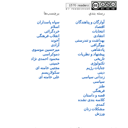
رسته بندي
برچسب‌ها
آوارگان و پناهندگان
سپاه پاسداران
اقتصاد
اسلام
انتخابات
خردگرائی
انتقادی
انقلاب فرهنگی
بهداشت و تندرستی
آخوند
بیوگرافی
آزادی
پادشاهی
میرحسین موسوی
پیشنهاد و نظریات
دموکراسی
تاریخی
محمود احمدی نژاد
تکنولوژی
خمینی
جنایات رژیم
مجتبی خامنه ای
دینی
سکولاریسم
زندانی سیاسی
علی خامنه ای
سیاسی
طنز
فرهنگی
قصه و داستان
کلاسه بندی نشده
کمدی
مشکلات زنان
ورزش