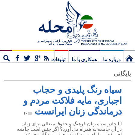
تلاش برای آزادی، دموکراسی و
THE PURSUIT OF FREEDOM,
سکولاریسم در ایران
DEMOCRACY & SECULARISM IN IRAN
درباره ما
همکاری با ما
تبلیغات
نخستین
مشترک
جستج
بایگانی
برگ
سیاه رنگ پلیدی و حجاب
اجباری، مایه فلاکت مردم و
درماندگی زنان ایرانست
۱۰
آیا چادر سیاه زنان فرهنگ و حقوق متعالی برای زنان
در آن جامعه به همراه می آورد؟ اگر چنین است جامعه
ای مذهبی را نام ببرید که به وجود آورندگان تحولات