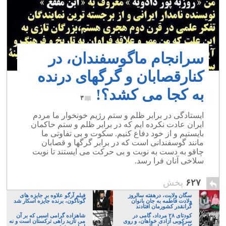
سرانجام ماگوسفندان، در
کنارقصابان و گرگهای درنده
به کجا می کشد؟!
۳
ایستادگی در برابر ظلم و ستم رژیم خونخوار ما مردم
ایران عادت نکرده ایم که در برابر ظلم و ستم حاکمان
بایستیم و از خود دفاع کنیم. سکوت و بی تفاوتی ما
مانند گوسفندانی است که در برابر گرگها و قصابان
چاقو به دست به نوبت و بی حرکت می ایستند تا نوبت
سلاخی آنان فرا رسد.
۶۲۷
پخش
سگان ولایت، درهفته سالروز
فیلم آرگو علاوه بر جایزه های
ولادت فاطمه به جان بانوان
گوناگون، برنده جایزه اسکار شد
گرانقدر کشورمان افتادند
کودتای ۲۸ مرداد، گامی در
شاهزاده گرامی اسبی که بر آن
سرکوبی آزادی خواهان، و روی
می تازید راهی ترکستان است و نه