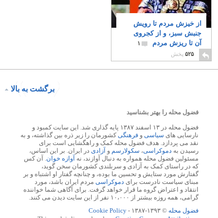
از خیزش مردم تا رویش
جنبش سبز، و از کجروی
آن تا ریزش مردم
۱
۵۲۵
پخش
برگشت به بالا
فضول محله را بهتر بشناسید
فضول محله در ۱۳ اسفند ۱۳۸۷ پایه گذاری شد. این سایت کمبود و
نارسایی های
سیاسی
و
فرهنگی
کشورمان را زیر ذره بین گذاشته، و به
نقد می پردازد. هدف فضول محله کمک و راهگشایی است برای
رسیدن به
دموکراسی
،
سکولارسم
و
آزادی
در ایران. بر این اساس،
مسئولین فضول محله همواره به دنبال آوازند، نه
آوازه خوان
. آن کس
که در راستای کمک به آزادی و سربلندی کشورمان سخن گوید،
گفتارش مورد ستایش و تحسین ما بوده، و چنانچه گفتار او اشتباه و بر
مبنای سیاست نادرست برای
دموکراسی
مردم ایران باشد، مورد
انتقاد و اعتراض گروه ما قرار خواهد گرفت. برای آگاهی شما خواننده
گرامی، همه روزه بیشتر از ۱۰،۰۰۰ نفر از این سایت دیدن می کنند.
فضول محله
© ۱۳۹۳-۱۳۸۷ -
Cookie Policy