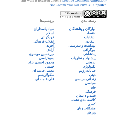
This work is licensed under a
Creative Commons Attribution-
NonCommercial-NoDerivs 3.0 Unported
رسته بندي
برچسب‌ها
آوارگان و پناهندگان
سپاه پاسداران
اقتصاد
اسلام
انتخابات
خردگرائی
انتقادی
انقلاب فرهنگی
بهداشت و تندرستی
آخوند
بیوگرافی
آزادی
پادشاهی
میرحسین موسوی
پیشنهاد و نظریات
دموکراسی
تاریخی
محمود احمدی نژاد
تکنولوژی
خمینی
جنایات رژیم
مجتبی خامنه ای
دینی
سکولاریسم
زندانی سیاسی
علی خامنه ای
سیاسی
طنز
فرهنگی
قصه و داستان
کلاسه بندی نشده
کمدی
مشکلات زنان
ورزش