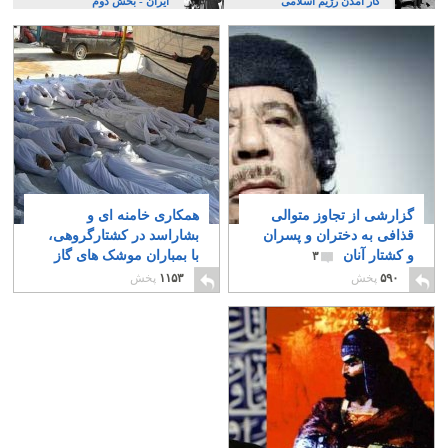
کار آمدن رژیم اسلامی
ایران ‪-‬ بخش دوم
گزارشی از تجاوز متوالی
همکاری خامنه ای و
قذافی به دختران و پسران
بشاراسد در کشتارگروهی،
و کشتار آنان
با بمباران موشک های گاز
۳
سمی
۷
۵۹۰
پخش
۱۱۵۳
پخش