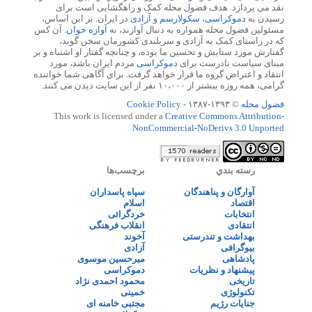
نقد می پردازد. هدف فضول محله کمک و راهگشایی است برای
رسیدن به
دموکراسی
،
سکولارسم
و
آزادی
در ایران. بر این اساس،
مسئولین فضول محله همواره به دنبال آوازند، نه
آوازه خوان
. آن کس
که در راستای کمک به آزادی و سربلندی کشورمان سخن گوید،
گفتارش مورد ستایش و تحسین ما بوده، و چنانچه گفتار او اشتباه و بر
مبنای سیاست نادرست برای
دموکراسی
مردم ایران باشد، مورد
انتقاد و اعتراض گروه ما قرار خواهد گرفت. برای آگاهی شما خواننده
گرامی، همه روزه بیشتر از ۱۰،۰۰۰ نفر از این سایت دیدن می کنند.
فضول محله
© ۱۳۹۳-۱۳۸۷ -
Cookie Policy
This work is licensed under a
Creative Commons Attribution-
NonCommercial-NoDerivs 3.0 Unported
رسته بندي
برچسب‌ها
آوارگان و پناهندگان
سپاه پاسداران
اقتصاد
اسلام
انتخابات
خردگرائی
انتقادی
انقلاب فرهنگی
بهداشت و تندرستی
آخوند
بیوگرافی
آزادی
پادشاهی
میرحسین موسوی
پیشنهاد و نظریات
دموکراسی
تاریخی
محمود احمدی نژاد
تکنولوژی
خمینی
جنایات رژیم
مجتبی خامنه ای