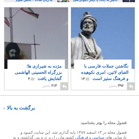
خواهان نباشیم!
نگاشتن جملات فارسی با
مژده به شیرازی ها؛
الفبای لاتین، امری نکوهیده
بزرگراه الحسینی الهاشمی
و فرهنگ ستیز است
گشایش یافت
۴
۱۴
۳۹۶
پخش
۲۱۴
پخش
برگشت به بالا
فضول محله را بهتر بشناسید
فضول محله در ۱۳ اسفند ۱۳۸۷ پایه گذاری شد. این سایت کمبود و
نارسایی های
سیاسی
و
فرهنگی
کشورمان را زیر ذره بین گذاشته، و به