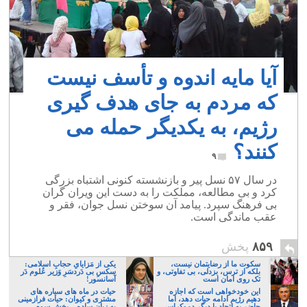
آیا مایه اندوه و تأسف نیست
که مردم به جای هدف گیری
رژیم، به یکدیگر حمله می
کنند؟
۹
در سال ۵۷ نسل پیر و بازنشسته کنونی اشتباه بزرگی
کرد و بی مطالعه، مملکت را به دست این ویران گران
بی فرهنگ سپرد. پیامد آن سوختن نسل جوان، فقر و
عقب ماندگی است.
۸۵۹
پخش
سکوت ما از رضایتمان نیست،
یکی از مَزایایِ حجابِ اسلامی:
بلکه از ترس، بزدلی، بی تفاوتی، و
سکسِ بی دَردسَرِ وَزیر عُلوم دَر
تک روی امان است
آسانسور!
این خودخواهی است که اجازه
حیات در ماه های سیاره های
دهیم رژیم ادامه حیات دهد، اما
مشتری و کیوان: حیات فرازمینی
حاضر به اتحاد با دیگر دموکراسی
به زبان ساده – بخش سوم