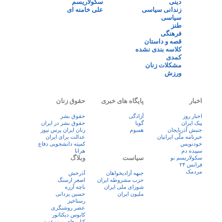
دینی
سکولاریسم
زندانی سیاسی
علی خامنه ای
سیاسی
طنز
فرهنگی
قصه و داستان
کلاسه بندی نشده
کمدی
مشکلات زنان
ورزش
اخبار
پایگاه های خبری
حقوق زنان
اخبار روز
آزادگی
حقوق بشر
پيک ايران
گویا
حقوق بشر در ایران
جنبش آذربایجان
همبوم
زنان ايران پرس نيوز
خبرنامه ملّی ایرانیان
عدالت برای ایران
خودنویس
کمیته دانشجویی دفاع
سپیده دم
هرانا
سیاست
وبلاگ
سکولاریسم نو
فرانس ۲۴
مردمک
جبهه آزادیخواهان
آذرخش
حزب مشروطه ایران
اصغر ارسنگ
شورای ملی ایران
باچه آزره
ملیون ایران
حسین یزدانی
رستاخیز
عضر روشنگری
کابوس دیکتاتور
کتاب‌های ممنوعه در