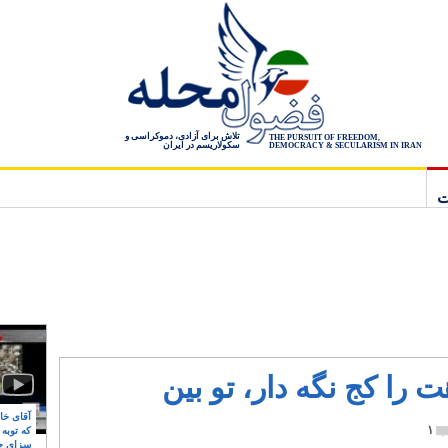
تلاش برای آزادی، دموکراسی و
THE PURSUIT OF FREEDOM,
سکولاریسم در ایران
DEMOCRACY & SECULARISM IN IRAN
ت
ت را کج نگه دار، تو بین
آقای خام
۱
که توبه
سزای ج