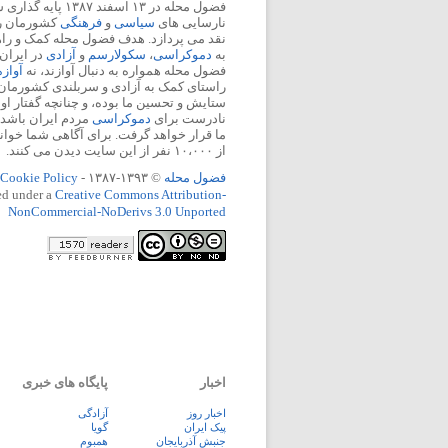
فضول محله در ۱۳ اسفند
نارسایی های
سیاسی
و
فرهنگی
کشورمان را 
نقد می پردازد. هدف فضول محله کمک و ر
به
دموکراسی
،
سکولارسم
و
آزادی
در ایران
فضول محله همواره به دنبال آوازند، نه
آواز
راستای کمک به آزادی و سربلندی کشورمان
ستایش و تحسین ما بوده، و چنانچه گفتار او
نادرست برای
دموکراسی
مردم ایران باشد، 
ما قرار خواهد گرفت. برای آگاهی شما خوان
از ۱۰،۰۰۰ نفر از این سایت دیدن می کنند.
فضول محله
© ۱۳۹۳-۱۳۸۷ -
Cookie Policy
ed under a
Creative Commons Attribution-
NonCommercial-NoDerivs 3.0 Unported
اخبار
پایگاه های خبری
اخبار روز
آزادگی
پيک ايران
گویا
جنبش آذربایجان
همبوم