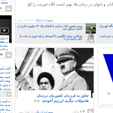
شماچه م
نان و بانوان در زندان ها، بهتر است کلاه غیرتت را کج
۸
۸۰
سهراب ارژنگ
|
۱۶ سال پیش
گاه کهریزک
مدیر پیشین بانک مرکزی با قاچاق چک ۷۲ میلیون دلاری در
آلمان دستگیر شد
ان جرم است
همکاری دولت انگلیس با آخوندها، و کینه توزی با ملت ما
تا بانوا
تاکی ادامه دارد؟
در تظاه
رژیم ضد
در قدرت
۸
۸۹
آقای خامن
است، سزا
تواند باشد؟
بازهم سقوط
بهشت آخون
تا بانوان 
شرکت نکنن
قدرت باقی
تجاوز به فرزندان کشورمان درزندان
هاسوقات دیگری ا‍زرژیم آخوندی
۶
به کوری چش
هرچه تمام
برای خامنه
۱۰۲
پخش
سهراب ارژنگ
|
۱۶ سال پیش