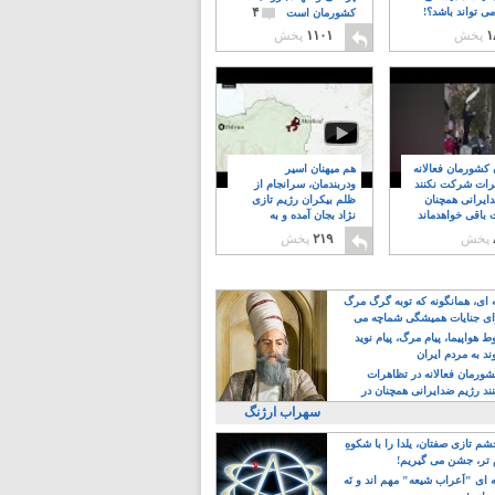
۴
ی تواند باشد؟!
کشورمان است
۱
پخش
۱۱۰۱
پخش
ن کشورمان فعالانه
هم میهنان اسیر
رات شرکت نکنند
ودربندمان، سرانجام از
ایرانی همچنان
ظلم بیکران رژیم تازی
 باقی خواهدماند
نژاد بجان آمده و به
۸
خبابانها ریختند
پخش
۲۱۹
پخش
ه ای، همانگونه که توبه گرگ مرگ
ی جنایات همیشگی شماچه می
!
 هواپیما، پیام مرگ، پیام نوید
د به مردم ایران
کشورمان فعالانه در تظاهرات
د رژیم ضدایرانی همچنان در
 خواهدماند
سهراب ارژنگ
م تازی صفتان، یلدا را با شکوهِ
 تر، جشن می گیریم!
 ای "اَعراب شیعه" مهم اند و نَه