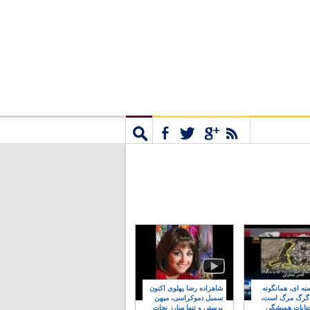
مشترک
جستجو
نه ای، همانگونه
شاهزاده رضا پهلوی اکنون
 گرگ مرگ است،
سمبل دموکراسی، میهن
نایات همیشگی
پرستی و تنها مبارز نجات