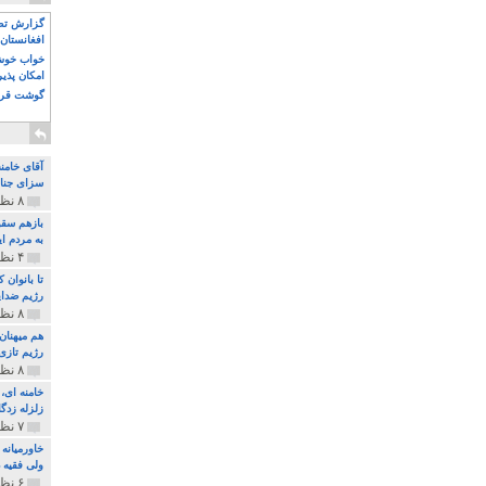
گزارش تصو
افغانستان 
خواب خوش و
امکان پذی
گوشت قرم
آقای خامن
سزای جنای
۸ نظر و ۱۸۰ پخش
بازهم سقو
به مردم ای
۴ نظر و ۹۷ پخش
تا بانوان
رژیم ضدای
۸ نظر و ۸۹ پخش
هم میهنان
رژیم تازی 
۸ نظر و ۲۱۹ پخش
زلزله زدگا
۷ نظر و ۲۱۰ پخش
خاورمیانه
ولی فقیه د
۶ نظر و ۱۵۷ پخش