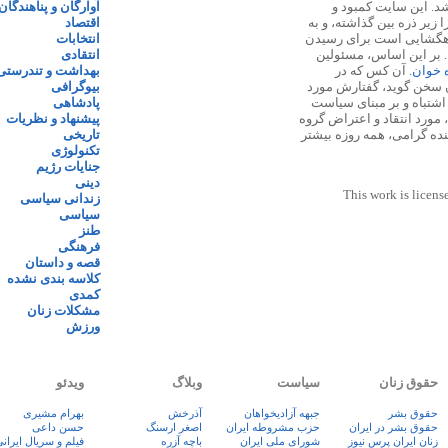
 ۱۳۸۷ پایه گذاری شد. این سایت کمبود و
آوارگان و پناهندگان
زیر ذره بین گذاشته، و به
اقتصاد
اهگشایی است برای رسیدن
انتخابات
. بر این اساس، مسئولین
انتقادی
ه خوان
. آن کس که در
بهداشت و تندرستی
 سخن گوید، گفتارش مورد
بیوگرافی
 اشتباه و بر مبنای سیاست
پادشاهی
مورد انتقاد و اعتراض گروه
پیشنهاد و نظریات
نده گرامی، همه روزه بیشتر
تاریخی
تکنولوژی
جنایات رژیم
دینی
This work is licens
زندانی سیاسی
سیاسی
طنز
فرهنگی
قصه و داستان
کلاسه بندی نشده
کمدی
مشکلات زنان
ورزش
حقوق زنان
سیاست
وبلاگ
ویدئو
حقوق بشر
جبهه آزادیخواهان
آذرخش
بهرام مشیری
حقوق بشر در ایران
حزب مشروطه ایران
اصغر ارسنگ
حسن داعی
زنان ايران پرس نيوز
شورای ملی ایران
باچه آزره
فيلم و سريال ايران