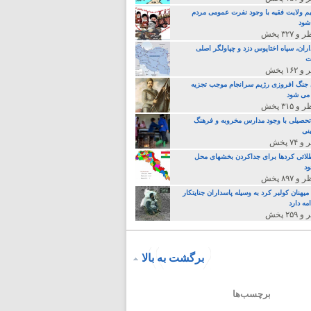
م ولایت فقیه با وجود نفرت عمومی مردم
 شود
اران، سپاه اختاپوس دزد و چپاولگر اصلی
ت
جنگ افروزی رژیم سرانجام موجب تجزیه
می شود
تحصیلی با وجود مدارس مخروبه و فرهنگ
نی
لائی کردها برای جداکردن بخشهای محل
د
یهنان کولبر کرد به وسیله پاسداران جنایتکار
مه دارد
برگشت به بالا
برچسب‌ها