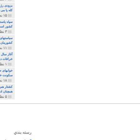
بزودی رژی
کله پا می
۱۵ نظر و ۳۲۷ پخش
سپاه پاسد
کشور اس
۳ نظر و ۱۶۲ پخش
سیاستهای 
کشورمان 
۱۱ نظر و ۳۱۵ پخش
آغاز سال 
خرافات دی
۱ نظر و ۷۴ پخش
خوابهای ط
سکونت خو
۱۸ نظر و ۸۹۷ پخش
کشتار هم م
همچنان ادا
۵ نظر و ۲۵۹ پخش
رسته بندي