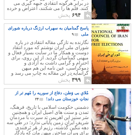
در برابر هرگونه انتقادی جبهه گیری می
کنند. قلم ها را می شکنند، اعتراض و خرده
گیری رسانه ها را سرکوب می سازند،
۶۹۴
پخش
پاسخ گمنامیان به سهراب ارژنگ درباره شورای
ملی
۹
نگارنده به تازگی مقاله انتقادی در باره
شورای ملی ایران نوشتم که مورد انتقاد
دوست و همکار ما در سایت بسیار فعال و
میهنی گمنامیان گردید. از این روی، برای
احترام و گرامی داشت به آزادی و
دموکراسی، عین نامه این هم میهن
گرانمایه در این مقاله به چاپ می رسد و
قضاوت آن را بر عهده خوانندگان محترم
۳۹۹
پخش
می گذارد.
مُلایِ بی وَطن، دفاع از سوریه را مُهم تر از
نجاتِ خوزستان می داند!
۲۴
دشمنی حکومت اسلامی با تاریخ، فرهنگ،
تمدن و سنت های اصیل ایران و همچنین
سَر ستیزِ این اهریمن بَد سیرت با مردمانِ
شریفِ ایران زمین پایانی ندارد؛ در طیِ سه
دهه ننگین گذشته، رژیم از هَر تَرفتندی
برای ویران ساختن میهن مان که یادگارِ