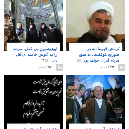
نَرمش قَهرمانانه در
اپوزوسیونِ بی عَمل، مردم
صورتِ مُوفقیت، به سودِ
را به آغوش خامنه ای هُل
مردم ایران خواهد بود
داد!
۴
۵
۱۶۷۷
پخش
۱۴۵۰
پخش