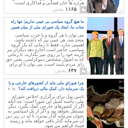
هزاره ها جان فشانی و فداکاری است،
استفاده نموده.
۱۱۶۵
پخش
ما هیچ گروه سیاسی بی عیبی نداریم؛ تنها راه
نجات ما، ایجاد یک شورای ملی از میان همین
گروه های پر عیب و ایراد است
۹
می توان با هر گروه و یا حزب سیاسی
متحد شد، هر عیبی نیز که داشته باشد،
اهمیتی ندارد، فقط تا زمانی که یک گروه
سیاسی، حاضر است اجازه دهد دیگران نیز
گزینه خود را بر روی میز بگذارند، تا زمانی
که به اصول مشخص دموکراسی، یعنی حق
رای مردم پایبند است، می توان با او برای
ایجاد یک تشکل سیاسی ملی، متحد شد.
۶۴۷
پخش
چرا شورایِ ملی نباید از کشورهایِ خارجی و یا
یک سرمایه دار، کمکِ مالی دریافت کند؟
۱۰
تامین پول برای برگزاری اجلاس شورای
ملی، پاشنه آشیل این شورا است؛ چه آنکه
اگر از کشورهای خارجی کمک بگیرد، دیگر
مستقل نخواهد بود و اگر از یک اسپانسر به
عنوان سرمایه گذار بپذیرد، تا اَبد در زیر دین
آن سرمایه گذار باقی خواهد ماند و زمینه
فساد فراهم می شود.