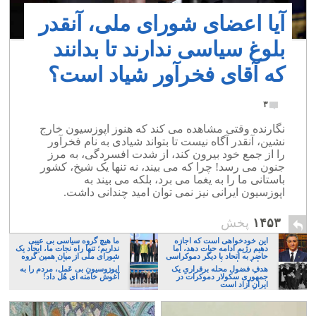
آیا اعضای شورای ملی، آنقدر
بلوغ سیاسی ندارند تا بدانند
که آقای فخرآور شیاد است؟
۳
نگارنده وقتی مشاهده می کند که هنوز اپوزسیون خارج
نشین، آنقدر آگاه نیست تا بتواند شیادی به نام فخرآور
را از جمع خود بیرون کند، از شدت افسردگی، به مرز
جنون می رسد! چرا که می بیند، نه تنها یک شیخ، کشور
باستانی ما را به یغما می برد، بلکه می بیند به
اپوزسیون ایرانی نیز نمی توان امید چندانی داشت.
۱۴۵۳
پخش
این خودخواهی است که اجازه
ما هیچ گروه سیاسی بی عیبی
دهیم رژیم ادامه حیات دهد، اما
نداریم؛ تنها راه نجات ما، ایجاد یک
حاضر به اتحاد با دیگر دموکراسی
شورای ملی از میان همین گروه
خواهان نباشیم!
های پر عیب و ایراد است
هدفِ فضول محله برقراریِ یک
اپوزوسیونِ بی عَمل، مردم را به
جمهوری سکولار دموکرات در
آغوش خامنه ای هُل داد!
ایرانِ آزاد است