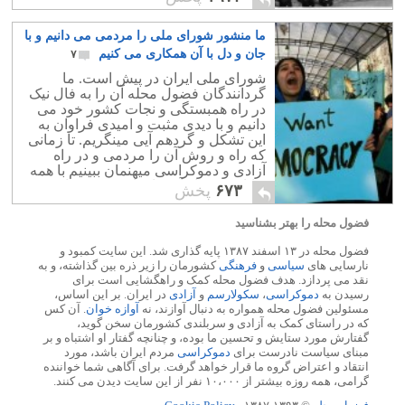
وفادار خواهیم ماند.
ما منشور شورای ملی را مردمی می دانیم و با
جان و دل با آن همکاری می کنیم
۷
شورای ملی ایران در پیش است. ما
گردانندگان فضول محله آن را به فال نیک
در راه همبستگی و نجات کشور خود می
دانیم و با دیدی مثبت و امیدی فراوان به
این تشکل و گردهم آیی مینگریم. تا زمانی
که راه و روش آن را مردمی و در راه
آزادی و دموکراسی میهنمان ببینیم با همه
توانایی خود از آن جانبداری و پشتیبانی می
۶۷۳
پخش
کنیم.
فضول محله را بهتر بشناسید
فضول محله در ۱۳ اسفند ۱۳۸۷ پایه گذاری شد. این سایت کمبود و
نارسایی های
سیاسی
و
فرهنگی
کشورمان را زیر ذره بین گذاشته، و به
نقد می پردازد. هدف فضول محله کمک و راهگشایی است برای
رسیدن به
دموکراسی
،
سکولارسم
و
آزادی
در ایران. بر این اساس،
مسئولین فضول محله همواره به دنبال آوازند، نه
آوازه خوان
. آن کس
که در راستای کمک به آزادی و سربلندی کشورمان سخن گوید،
گفتارش مورد ستایش و تحسین ما بوده، و چنانچه گفتار او اشتباه و بر
مبنای سیاست نادرست برای
دموکراسی
مردم ایران باشد، مورد
انتقاد و اعتراض گروه ما قرار خواهد گرفت. برای آگاهی شما خواننده
گرامی، همه روزه بیشتر از ۱۰،۰۰۰ نفر از این سایت دیدن می کنند.