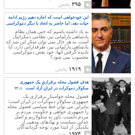
۳۹۵
پخش
این خودخواهی است که اجازه دهیم رژیم ادامه
حیات دهد، اما حاضر به اتحاد با دیگر دموکراسی
خواهان نباشیم!
۶۵
به یاد داشته باشیم که حتی همان نظام
پادشاهی پارلمانی نیز، نظامی دمکراتیک
است. به هر حال نمی توان منکر این شد که
پادشاهی پارلمانی نیز، طرفدارانی دارد، آیا
نادیده گرفتن آنها، خود نقض دموکراسی
محسوب نمی شود؟
۱۹۱۹
پخش
هدفِ فضول محله برقراریِ یک جمهوری
سکولار دموکرات در ایرانِ آزاد است
۲۲
فضول محله خواستارِ برقراری یک
جمهوری سکولار دموکرات در ایران است؛
بنابراین می توان خط سیاسی فضول محله
را جمهوری خواهی و حکومت مردم بر
مردم دانست. باور به سکولاریم و اصل
جدایی سیاست و نهادهای مذهبی از
یکدیگر، از ابتدا مورد توجه گردانندگان
فضول محله بوده و همواره نیز بدین پندار،
۱۹۷۴
پخش