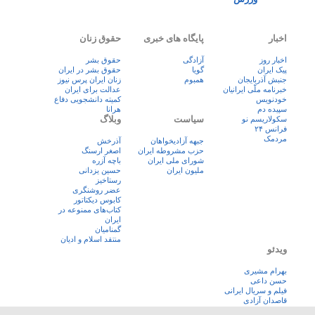
اخبار
پایگاه های خبری
حقوق زنان
اخبار روز
آزادگی
حقوق بشر
پيک ايران
گویا
حقوق بشر در ایران
جنبش آذربایجان
همبوم
زنان ايران پرس نيوز
خبرنامه ملّی ایرانیان
عدالت برای ایران
خودنویس
کمیته دانشجویی دفاع
سپیده دم
هرانا
سیاست
وبلاگ
سکولاریسم نو
فرانس ۲۴
مردمک
جبهه آزادیخواهان
آذرخش
حزب مشروطه ایران
اصغر ارسنگ
شورای ملی ایران
باچه آزره
ملیون ایران
حسین یزدانی
رستاخیز
عضر روشنگری
کابوس دیکتاتور
کتاب‌های ممنوعه در
ایران
گمنامیان
منتقد اسلام و ادیان
ویدئو
بهرام مشیری
حسن داعی
فيلم و سريال ايرانی
قاصدان آزادی
لنز ایران