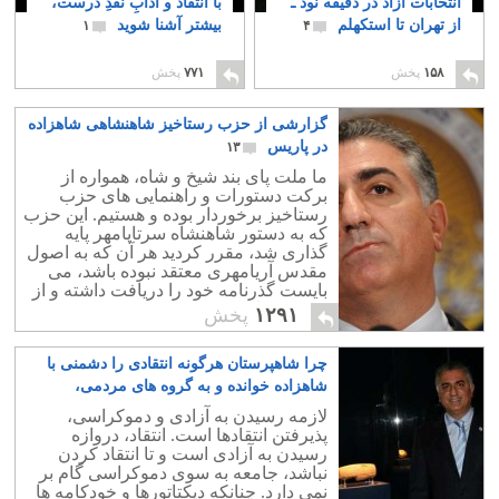
انتخابات آزاد در دقیقه نود ـ
با انتقاد و آدابِ نَقدِ دُرست،
از تهران تا استکهلم
بیشتر آشنا شوید
۱
۴
۱۵۸
پخش
۷۷۱
پخش
گزارشی از حزب رستاخیز شاهنشاهی شاهزاده
در پاریس
۱۳
ما ملت پای بند شیخ و شاه، همواره از
برکت دستورات و راهنمایی های حزب
رستاخیز برخوردار بوده و هستیم. این حزب
که به دستور شاهنشاه سرتاپامهر پایه
گذاری شد، مقرر کردید هر آن که به اصول
مقدس آریامهری معتقد نبوده باشد، می
بایست گذرنامه خود را دریافت داشته و از
کشور همایونی بیرون رود.
۱۲۹۱
پخش
چرا شاهپرستان هرگونه انتقادی را دشمنی با
شاهزاده خوانده و به گروه های مردمی،
برچسب مزدوری می زنند؟
۱۲
لازمه رسیدن به آزادی و دموکراسی،
پذیرفتن انتقادها است. انتقاد، دروازه
رسیدن به آزادی است و تا انتقاد کردن
نباشد، جامعه به سوی دموکراسی گام بر
نمی دارد. چنانکه دیکتاتورها و خودکامه ها