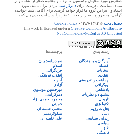
گفتارش مورد ستایش و تحسین ما بوده، و چنانچه گفتار او اشتباه و بر
مبنای سیاست نادرست برای
دموکراسی
مردم ایران باشد، مورد
انتقاد و اعتراض گروه ما قرار خواهد گرفت. برای آگاهی شما خواننده
گرامی، همه روزه بیشتر از ۱۰،۰۰۰ نفر از این سایت دیدن می کنند.
فضول محله
© ۱۳۹۳-۱۳۸۷ -
Cookie Policy
This work is licensed under a
Creative Commons Attribution-
NonCommercial-NoDerivs 3.0 Unported
رسته بندي
برچسب‌ها
آوارگان و پناهندگان
سپاه پاسداران
اقتصاد
اسلام
انتخابات
خردگرائی
انتقادی
انقلاب فرهنگی
بهداشت و تندرستی
آخوند
بیوگرافی
آزادی
پادشاهی
میرحسین موسوی
پیشنهاد و نظریات
دموکراسی
تاریخی
محمود احمدی نژاد
تکنولوژی
خمینی
جنایات رژیم
مجتبی خامنه ای
دینی
سکولاریسم
زندانی سیاسی
علی خامنه ای
سیاسی
طنز
فرهنگی