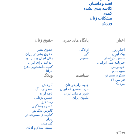
قصه و داستان
کلاسه بندی نشده
کمدی
مشکلات زنان
ورزش
اخبار
پایگاه های خبری
حقوق زنان
اخبار روز
آزادگی
حقوق بشر
پيک ايران
گویا
حقوق بشر در ایران
جنبش آذربایجان
همبوم
زنان ايران پرس نيوز
خبرنامه ملّی ایرانیان
عدالت برای ایران
خودنویس
کمیته دانشجویی دفاع
سپیده دم
هرانا
سیاست
وبلاگ
سکولاریسم نو
فرانس ۲۴
مردمک
جبهه آزادیخواهان
آذرخش
حزب مشروطه ایران
اصغر ارسنگ
شورای ملی ایران
باچه آزره
ملیون ایران
حسین یزدانی
رستاخیز
عضر روشنگری
کابوس دیکتاتور
کتاب‌های ممنوعه در
ایران
گمنامیان
منتقد اسلام و ادیان
ویدئو