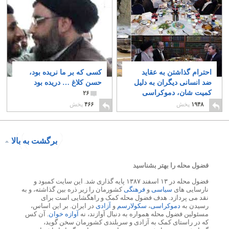
احترام گذاشتن به عقاید
کسی که بر ما نریده بود،
ضد انسانی دیگران به دلیل
حسن کلاغ … دریده بود
کمیت شان، دموکراسی
۲۶
نیست بلکه دیکتاتوری
۱۹۴۸
پخش
۴۶۶
پخش
اکثریت است
۱۰
برگشت به بالا
فضول محله را بهتر بشناسید
فضول محله در ۱۳ اسفند ۱۳۸۷ پایه گذاری شد. این سایت کمبود و
نارسایی های
سیاسی
و
فرهنگی
کشورمان را زیر ذره بین گذاشته، و به
نقد می پردازد. هدف فضول محله کمک و راهگشایی است برای
رسیدن به
دموکراسی
،
سکولارسم
و
آزادی
در ایران. بر این اساس،
مسئولین فضول محله همواره به دنبال آوازند، نه
آوازه خوان
. آن کس
که در راستای کمک به آزادی و سربلندی کشورمان سخن گوید،