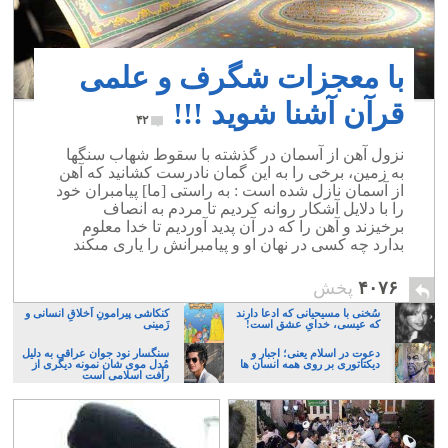
با معجزات شگرف و علمی
قرآن آشنا شوید !!!
۴۲
نزول آهن از آسمان در گذشته با سقوط شهاب سنگها
به زمین، برخی را به این گمان نادرست کشانید که آهن
از آسمان نازل شده است : به راستى [ما] پيامبران خود
را با دلايل آشكار روانه كرديم تا مردم به انصاف
برخيزند و آهن را كه در آن پديد آورديم تا خدا معلوم
بدارد چه كسى در نهان او و پيامبرانش را يارى مى‏كند
۴۰۷۶
پخش
سُخنی با مسیحیانی که ادعا دارند
کنکاشی پیرامونِ اَخلاقِ انسانی و
که عیسی، خدایِ عشق است!
زَمینی
دعوت در اسلام یعنی؛ اجبار و
سنگسار نود جوان عراقی به دلیل
دیکتاتوری بر روی همه انسان ها
مُدل موی شان نمونه دیگری از
رأفت اسلامی است