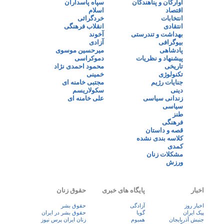
آوارگان و پناهندگان
سپاه پاسداران
اقتصاد
اسلام
انتخابات
خردگرائی
انتقادی
انقلاب فرهنگی
بهداشت و تندرستی
آخوند
بیوگرافی
آزادی
پادشاهی
میرحسین موسوی
پیشنهاد و نظریات
دموکراسی
تاریخی
محمود احمدی نژاد
تکنولوژی
خمینی
جنایات رژیم
مجتبی خامنه ای
دینی
سکولاریسم
زندانی سیاسی
علی خامنه ای
سیاسی
طنز
فرهنگی
قصه و داستان
کلاسه بندی نشده
کمدی
مشکلات زنان
ورزش
اخبار
پایگاه های خبری
حقوق زنان
اخبار روز
آزادگی
حقوق بشر
پيک ايران
گویا
حقوق بشر در ایران
جنبش آذربایجان
همبوم
زنان ايران پرس نيوز