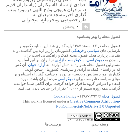
تعدادی از ستاد کاسبکاران ( پاسداران قدیم
) ، برادران هویجی وذبح اللهی درمورد بمب
گذاری اخیرمسجد شیعیان به
طورخصوصی ومحرمانه سخنرانی
فرمودند. اتل متل خبرنگارما توانست
۰
پخش
دزدکی ویواشکی ازاین شکرپراکنی
وفضولات امام چهاردهم گزارشی به […]
فضول محله را بهتر بشناسید
فضول محله در ۱۳ اسفند ۱۳۸۷ پایه گذاری شد. این سایت کمبود و
نارسایی های
سیاسی
و
فرهنگی
کشورمان را زیر ذره بین گذاشته، و به
نقد می پردازد. هدف فضول محله کمک و راهگشایی است برای
رسیدن به
دموکراسی
،
سکولارسم
و
آزادی
در ایران. بر این اساس،
مسئولین فضول محله همواره به دنبال آوازند، نه
آوازه خوان
. آن کس
که در راستای کمک به آزادی و سربلندی کشورمان سخن گوید،
گفتارش مورد ستایش و تحسین ما بوده، و چنانچه گفتار او اشتباه و بر
مبنای سیاست نادرست برای
دموکراسی
مردم ایران باشد، مورد
انتقاد و اعتراض گروه ما قرار خواهد گرفت. برای آگاهی شما خواننده
گرامی، همه روزه بیشتر از ۱۰،۰۰۰ نفر از این سایت دیدن می کنند.
فضول محله
© ۱۳۹۳-۱۳۸۷ -
Cookie Policy
This work is licensed under a
Creative Commons Attribution-
NonCommercial-NoDerivs 3.0 Unported
رسته بندي
برچسب‌ها