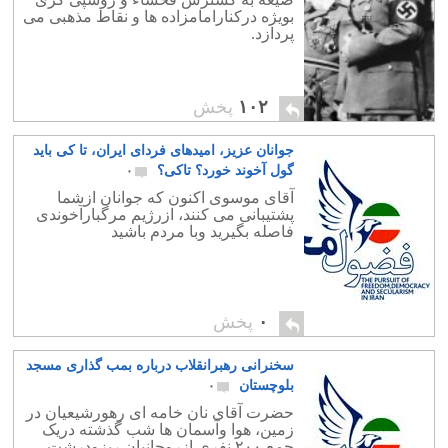
بویژه درکنارامامزاده ها و نقاط مذهبی می
پردازد.
۱۰۲
پخش
جوانان عزیز، امیدهای فردای ایران، تا کی باید
گول آخوند خورد؟ تاکی؟
۰
آقای موسوی اکنون که جوانان ازشما
پشتیبانی می کنند، ازرژیم مرگبارآخوندی
فاصله بگیرید وبا مردم باشید
۰
پخش
سخنرانی رهبرانقلاب درباره بمب گذاری مسجد
بلوچستان
۰
حضرت آقای نان خامه ای رهورشیعیان در
زمین، هوا وآسمان ها شب گذشته دریک
جمع ٢٠٠ نفری ازروحانیان ریزودرشت،