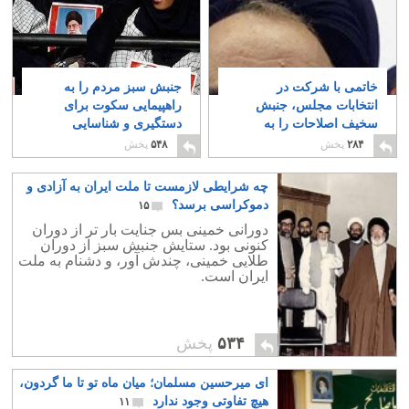
خاتمی با شرکت در
جنبش سبز مردم را به
انتخابات مجلس، جنبش
راهپیمایی سکوت برای
سخیف اصلاحات را به
دستگیری و شناسایی
خاک سپرد
بیشتر دعوت می کند
۲
۱۱
۲۸۴
پخش
۵۴۸
پخش
چه شرایطی لازمست تا ملت ایران به آزادی و
دموکراسی برسد؟
۱۵
دورانی خمینی بس جنایت بار تر از دوران
کنونی بود. ستایش جنبش سبز از دوران
طلایی خمینی، چندش آور، و دشنام به ملت
ایران است.
۵۳۴
پخش
ای میرحسین مسلمان؛ میان ماه تو تا ما گردون،
هیچ تفاوتی وجود ندارد
۱۱