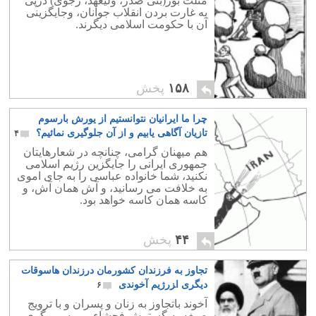
مثلث بور(بنی صدر، ولیعهد، رجوی) درپی
به غارت بردن انقلاب جوانان، وجایگزینی
آن با حکومت اسلامی دیگرند.
۱۵۸
پخش
چرا ما ایرانیان نتوانستیم از یورش بارسوم
تازیان آگاهی یابیم و از آن جلوگیری نمائیم؟
۴
هم میهنان گرامی، چنانچه در شعارهایتان
جمهوری ایرانی را جایگزین رژیم اسلامی
نکنید، شما خانواده عباسی را به جای اموی
به خلافت می رسانید، و آش همان آش، و
کاسه همان کاسه خواهد بود.
۴۴
پخش
تجاوز به فرزندان کشورمان درزندان هاسوقات
دیگری ا‍زرژیم آخوندی
۶
آخوند باتجاوز به زنان و پسران و با ترویج
صیغه به گسترش فحشاء و روسپی گری