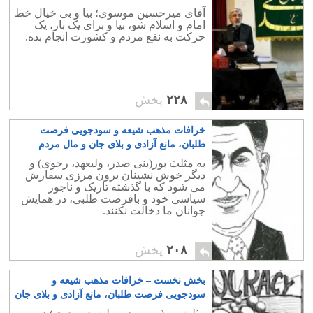
آقای میرحسین موسوی؛ بیا و بی خیال خط
امام و اسلام شو، بیا و برای یک بار، یک
حرکت به نفع مردم و کشورت انجام بده.
۲۲۸
پخش
خرافات مذهب شیعه و سودجویی فرصت
طلبان، مانع آزادی و بلای جان و مال مردم
ایران- بخش دوم
۱۴
به مثلث بور(بنی صدر، ولیعهد، رجوی) و
دیگر خوش نشینان برون مرزی سفارش
می شود که با گذشته تاریک و ناجور
سیاسی خود و بافرصت طلبی، در همایش
جوانان ما دخالت نکنند.
۲۰۸
پخش
بخش نخست – خرافات مذهب شیعه و
سودجویی فرصت طلبان، مانع آزادی و بلای جان
و مال مردم ایران
۲۶