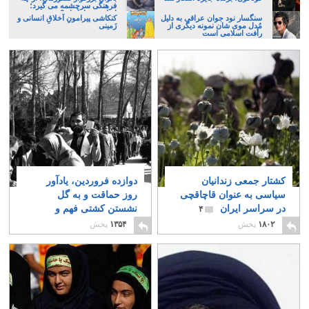
فرهنگی سرچشمه می گیرد؛
ایرانی، و یا تازیان؟
سنگسار نود جوان عراقی به دلیل
کنکاشی پیرامونِ اَخلاقِ انسانی و
مُدل موی شان نمونه دیگری از
زَمینی
رأفت اسلامی است
کشتار جمعی زندانیان
دوازده فروردین، یادآور
سیاسی به عنوان قاچاقچی
روز حماقت و به گل
در سراسر ایران
نشستن کشتی فهم و
۴
شعور ایرانی است
۱۲
۱۸۰۲
پخش
۱۳۵۴
پخش