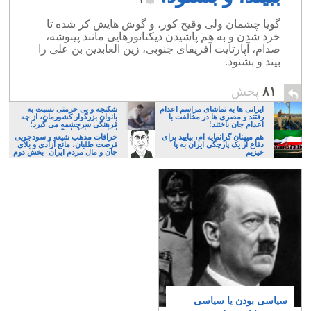
۴
گویا چشمان ولی وقیح کور، و گوش هایش کر شده تا
خرد شدن و به هم پاشیدن دیکتاتورهایی مانند پینوشه،
صدام، آپارتایت آفریقای جنوبی، زین العابدین بن علی را
بیند و بشنود.
۸۱
پخش
ایرانی ها به تماشای مراسم اعدام
شکنجه و بی حرمتی نسبت به
رفتند و مصری ها در مخالفت با
بانوان بزرگوار کشورمان، از چه
اعدام جان باختند!
فرهنگی سرچشمه می گیرد؛
ایرانی، و یا تازیان؟
هم میهنان گرانمایه ام، بیایید برای
خرافات مذهب شیعه و سودجویی
دفاع از یک پارچگی ایران به پا
فرصت طلبان، مانع آزادی و بلای
خیزیم
جان و مال مردم ایران- بخش دوم
سیاسی بودن یا سیاسی