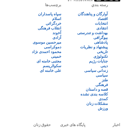
رسته بندي
برچسب‌ها
آوارگان و پناهندگان
سپاه پاسداران
اقتصاد
اسلام
انتخابات
خردگرائی
انتقادی
انقلاب فرهنگی
بهداشت و تندرستی
آخوند
بیوگرافی
آزادی
پادشاهی
میرحسین موسوی
پیشنهاد و نظریات
دموکراسی
تاریخی
محمود احمدی نژاد
تکنولوژی
خمینی
جنایات رژیم
مجتبی خامنه ای
دینی
سکولاریسم
زندانی سیاسی
علی خامنه ای
سیاسی
طنز
فرهنگی
قصه و داستان
کلاسه بندی نشده
کمدی
مشکلات زنان
ورزش
اخبار
پایگاه های خبری
حقوق زنان