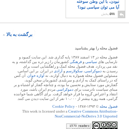
نبودن، با این وطن سوخته
آیا می توان سیاسی نبود؟
۲
۵۷۸
پخش
برگشت به بالا
فضول محله را بهتر بشناسید
فضول محله در ۱۳ اسفند ۱۳۸۷ پایه گذاری شد. این سایت کمبود و
نارسایی های
سیاسی
و
فرهنگی
کشورمان را زیر ذره بین گذاشته، و به
نقد می پردازد. هدف فضول محله کمک و راهگشایی است برای
رسیدن به
دموکراسی
،
سکولارسم
و
آزادی
در ایران. بر این اساس،
مسئولین فضول محله همواره به دنبال آوازند، نه
آوازه خوان
. آن کس
که در راستای کمک به آزادی و سربلندی کشورمان سخن گوید،
گفتارش مورد ستایش و تحسین ما بوده، و چنانچه گفتار او اشتباه و بر
مبنای سیاست نادرست برای
دموکراسی
مردم ایران باشد، مورد
انتقاد و اعتراض گروه ما قرار خواهد گرفت. برای آگاهی شما خواننده
گرامی، همه روزه بیشتر از ۱۰،۰۰۰ نفر از این سایت دیدن می کنند.
فضول محله
© ۱۳۹۳-۱۳۸۷ -
Cookie Policy
This work is licensed under a
Creative Commons Attribution-
NonCommercial-NoDerivs 3.0 Unported