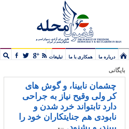
تلاش برای آزادی، دموکراسی و
THE PURSUIT OF FREEDOM,
سکولاریسم در ایران
DEMOCRACY & SECULARISM IN IRAN
درباره ما
همکاری با ما
تبلیغات
نخستین
مشترک
جستج
بایگانی
برگ
چشمان نابینا، و گوش های
کر ولی وقیح نیاز به جراحی
دارد تابتواند خرد شدن و
نابودی هم جنایتکاران خود را
ببیند، و بشنود.