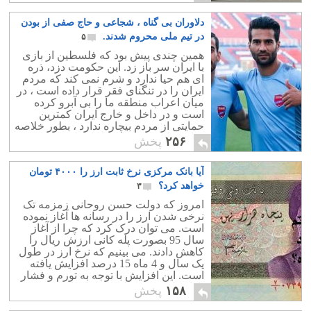
را به عنوان حقوق بشر، آزادی بیان و
چیزهایی از این دست می شناسیم.
دلاوران بی گناه ، شجاعی و حاج صفی از بودن
چیزهایی که هرگز با موشک بدست نخواهد
آمد!
در تیم ملی محروم شدند.
۵
همین چندی پیش بود که فلسطین از بازی
با ایران سر باز زد. این حکومت دزد، ذره
ای هم حیا ندارد و شرم نمی کند که مردم
ایران را در تنگنای فقر قرار داده است ، در
میان اعراب منطقه ما را بی آبرو کرده
است و در داخل و خارج ایران کمترین
حمایتی از مردم بیچاره ندارد ، بطور خلاصه
منافع ملی ما را بباد فنا داده است و
۲۵۶
پخش
همچنان هم با کمال وقاحت دم از فلسطین
می زند. آیا مردم سیستان و بلوچستان،
آیا بانک مرکزی نرخ ثابت ارز را ۴۰۰۰ تومان
کردستان ، خراسان جنوبی، ایلام ، بوشهر و
خوزستان انسان نیستند ؟ پس چرا از منافع
خواهد کرد؟
۳
این ملت مظلوم ایران حمایت نکردید؟
امروز که دولت حسن روحانی زمزمه تک
فقط فلسطین مظلوم است؟ ما مظلوم
نرخی شدن ارز را در رسانه ها آغاز نموده
نیستیم؟
است. می توان درک کرد که چرا از آغاز
سال 95 بصورت پله کانی ارزش ریال را
کاهش دادند. می بینیم که نرخ ارز در طول
یک سال و 4 ماه 15 درصد افزایش یافته
است. این افزایش با توجه به تورم و فشار
بازار طبیعی بوده است. اما برای تک نرخی
۱۵۸
پخش
شدن ارز کافی نیست! طبیعتاً قطع ارز
دولتی می تواند یک شوک به بازار ایران