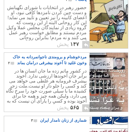
شیعه را هویت و فرهنگ خود قلمداد نموده
حضور رهبر در انتخابات با شورای نگهبانش
اند. اما با بررسی بیشتر متوجه می شویم
و دست چین کردن نامزدها کافی نبود، او
که این مذهب با اسلام واقعی فاصله بسیار
اعضای کابینه را نیز تعیین و تأیید می نماید!
دارد.
این کار روحانی البته از این روست که
گروه زیادی از نمایندگان مجلس عملا وکیل
مردم نیستند و مطابق خواست رهبر عمل
می کنند و نه مردم! بنابراین روحانی
آشکارا این موضوع را به چالش گرفته
۱۴۷
پخش
است و نشان داده است که مجلس فعلی
دکور است ؛ یعنی بالاتر از اصطبل ، باید به
مردخوشنام و برومندی ناجوانمردانه به خاک
مهتر اسبان مراجعه نمود تا کابینه چینش
شود.
وخون غلتید تا آخوند بیشرفی درامان بماند
۲
در کشور ماتم زده ما جان انسان ها در
برابر جان آخوندها ارزشی ندارد. آخوند
بیشرف فرومایه هر غلطی می خواهد می
کند و کسی را جلو دار او نیست.ملت زجر
کشیده ما با سیلی صورت خود را سرخ نگاه
می دارد، ولیکن همه چیز و همه جا برای
آخوند بوده و کسی را یارای آن نیست که به
یک آخوند پیزری بگوید بالای چشمت
۵۶۵
پخش
ابروست.
شماری از زنان نامدار ایران
۳