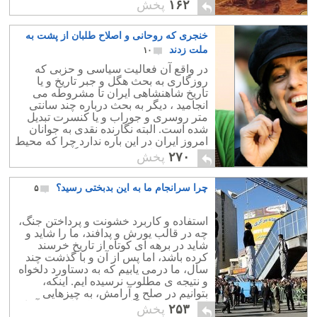
شهوترانی عربی اسلامی تا بدان پایه است
۱۶۲
پخش
که الله از فراز هفت آسمان پیام می
فرستد که ای نر ابوالحشر، من که آنقدر
خنجری که روحانی و اصلاح طلبان از پشت به
مهربانم! که حرمت همخوابگی در رمضان
را برداشتم، تو نیز دست از رابطه ی جنسی
ملت زدند
۱۰
در مسجد و در خانه ام بردار !! این نرهای
در واقع آن فعالیت سیاسی و حزبی که
تازی که اسلام پناهند را تصور کنید که اگر
روزگاری به بحث هگل و جبر تاریخ و یا
این آیه انزال نشده بود، امروزه در شب
تاریخ شاهنشاهی ایران تا مشروطه می
های اعتکاف خود در مساجد، با همدیگر چه
انجامید ، دیگر به بحث درباره چند سانتی
ها که نمی کردند !! یعنی برای الله پرست
متر روسری و جوراب و یا کنسرت تبدیل
تفاوتی میان بستر عشق بازی در خانه ی
شده است. البته نگارنده نقدی به جوانان
خودش و خانه ی الله وجود ندارد و خب الله
امروز ایران در این باره ندارد چرا که محیط
از این گستاخی شاید خوشش نیامده.
ایشان را وادار نموده است و گرنه در
۲۷۰
پخش
فضای باز و آزاد این چنین نمی شد. از سوی
دیگر درخواستهایی مانند آزادی حجاب و
چرا سرانجام ما به این بدبختی رسید؟
۵
کنسرت ، جنین ناقص خواهد بود چرا که با
آقایی ولی فقیه ، سلیقه او و امامان جمعه
است که در کشور اجرا می شود و نه
استفاده و کاربرد خشونت و پرداختن جنگ،
خواست مدنی مردم!
چه در قالب یورش و پدافند، ما را شاید و
شاید در برهه ای کوتاه از تاریخ خرسند
کرده باشد، اما پس از آن و با گذشت چند
سال، ما درمی یابیم که به دستاورد دلخواه
و نتیجه ی مطلوب نرسیده ایم. اینکه،
بتوانیم در صلح و آرامش، به چیزهایی
ارزشمند و ماندگار برسیم که امروزه آنها
۲۵۳
پخش