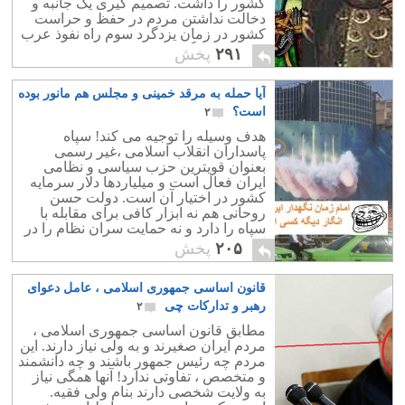
کشور را داشت. تصمیم گیری یک جانبه و
دخالت نداشتن مردم در حفظ و حراست
کشور در زمان یزدگرد سوم راه نفوذ عرب
وحشی بیابانگردبه درون مرزهای ایران را
۲۹۱
پخش
بازکرد.
آیا حمله به مرقد خمینی و مجلس هم مانور بوده
است؟
۲
هدف وسیله را توجیه می کند! سپاه
پاسداران انقلاب اسلامی ،غیر رسمی
بعنوان قویترین حزب سیاسی و نظامی
ایران فعال است و میلیاردها دلار سرمایه
کشور در اختیار آن است. دولت حسن
روحانی هم نه ابزار کافی برای مقابله با
سپاه را دارد و نه حمایت سران نظام را در
این داستان دارد. بیشترین ضرر البته متوجه
۲۰۵
پخش
حسن روحانی نیست. این مردمی که با
هزار امید و آرزو فریب وعده های حسن
قانون اساسی جمهوری اسلامی ، عامل دعوای
روحانی را خورده اند بیشترین ضرر را از
توسعه طلبی های سپاه در منطقه خواهند
رهبر و تدارکات چی
۲
داشت. مردم با امید گشایش به روحانی
مطابق قانون اساسی جمهوری اسلامی ،
رأی داده اند ولی حسن روحانی نه توان
مردم ایران صغیرند و به ولی نیاز دارند. این
کافی را برای اصلاح امور لگام گسیخته
مردم چه رئیس جمهور باشند و چه دانشمند
مملکت را دارد و نه حتی اراده آن را.
و متخصص ، تفاوتی ندارد! آنها همگی نیاز
به ولایت شخصی دارند بنام ولی فقیه.