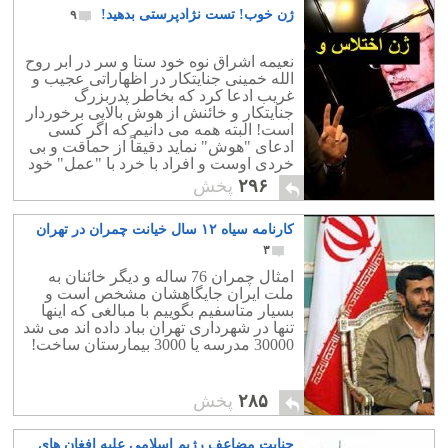
ژن خوب! تست نژادپرستی بدهید!
۹
باشد و بانک مرکزی برای گذار از دو نرخی
بودن ارز باید مقداری درد مضاعف را به
مردم فلک زده انتقال دهد!
نعیمه اشراق نوه خود ستا و سر در ابر روح
الله خمینی جنایتکار در اظهاراتی عجیب و
غریب ادعا کرد که بخاطر پدربزرگ
جنایتکار و خائنش از هوش بالایی برخوردار
است! البته همه می دانیم که اگر کسی
ادعای "هوش" نماید دقیقاً از حماقت و بی
خردی اوست و افراد با خرد با "عمل" خود
هوش و خرد خویش را ثابت می نمایند ، با
۲۹۶
پخش
تواضع و بی آنکه درباره اش ادعایی کنند.
نمونه آشکار آن بانوی نابغه و فقید ایرانی
کارنامه سیاه ۱۲ سال خیانت چمران در تهران
زنده یاد مریم میرزاخانی بود.یا فرزند محمد
رضا عارف با اظهاراتی بسیار شرم آور
۳
بجای اعتراف به اینکه موقعیت سیاسی پدر
امثال چمران 76 ساله و دیگر خائنان به
و مادرش او را به جا و مکان امروزش
ملت ایران جایگاهشان مشخص است و
رسانیده ، می گوید که با بی خردی تمام و
بسیار متاسفیم بگوییم با مبالغی که اینها
کمال نشان داد که پدر و مادرش فرصت
تنها در شهرداری تهران بباد داده اند می شد
کافی برای تربیت او را نداشته اند.
30000 مدرسه یا 3000 بیمارستان ساخت!
۲۸۵
پخش
جنایت مضاعف رژیم اسلامی علیه افغان های