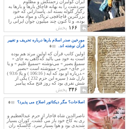
ایران کولبران زحمتکش و مظلوم
همراه با فقر و تبعیض به جایی رسانیده که
سردشت را به بهانه قاچاق بارها و بارها به
با وجود دانستن احتمال اعدام ، باز هم به
رگبار گلوله بسته اند. پاسدارانی که خود
بزهکاری و جنایت دست می زند.
بزرگترین قاچاقچی تریاک و مواد مخدر
بوده، و تا کنون چند میلیون جوان ایرانی را
معتاد و کشورمان را ورشکسته نمودند.
۱۶۶
پخش
مورخین صدر اسلام بارها درباره تحریف و تغییر
قرآن نوشته اند.
۵
اولین کاتب قرآن که اولین مرتد هم بوده
است به ﺧﻮﺩ ﻣﯽ ﺑﺎﻟﯿﺪ ﮐﻪﮔﺎﻫﯽ ﺑﻪ ﺟﺎﯼ ‏«
ﺳﻤﯿﻊٌ ﺑﺼﯿﺮ ‏» ﻣﯽﻧﻮﺷﺘﻪ ‏«ﺳﻤﯿﻊٌ ﻋﻠﯿﻢ ‏» ﻭ ﯾﺎ
ﺩﺭ ﺟﺎﯼ« ﺧﺒﯿﺮ‏» ﻣﯿﻨﻮﺷﺘﻪ ﺍﺳﺖ ‏«ﺑﺼﯿﺮ
‏».ﺩﺭﺑﺎﺭﻩ ﺍﻭ ﺑﻮﺩ ﮐﻪ ﺁﯾﻪ ‏( 106:16 ‏) ﻭ ﯾﺎ( 93:6 ‏)
ﻧﺎﺯﻝ ﺷﺪ ‏( ﺳﯿﺮﻩ ﺍﺑﻦ ﺣﺰﻡ 232 ‏) ﯾﮑﯽ ﺍﺯ
ﺷﺶ ﻧﻔﺮﯼ ﺑﻮﺩ ﮐﻪ ﺭﻭﺯ ﻓﺘﺢ ﻣﮑﻪ ﭘﯿﺎﻣﺒﺮ
ﺍﻣﺮﺑﻪ ﮐﺸﺘﻨﺸﺎﻥ ﻓﺮﻣﻮﺩ . ‏(ﻃﺒﺮﯼ 1639:1 ‏)
۳۴۶
پخش
اگر شما هم مانند ما قرآن را خوانده اید
حتما متنهای تغییر یافته بدست او را نیز
اصلاحات؟ مگر دیکتاتور اصلاح می پذیرد؟
خوانده اید. عبدالله ابی سرح به محمد
۵
اعتراض کرد که مگر اینها متن وحی خداوند
نیست؟ محمد پاسخ داد : آری اینها وحی
ناصرالدین شاه قاجار از حرم عبدالعظیم و
خداست. عبدالله گفت : اگر وحی خداست
ری به کاخ خود باز می گشت. کوران بسیار
چرا اجازه ویرایش به من داده ای؟ عبدالله
شدیدی بود و هوا بسیار سرد. گالسکه ران
پس از این ماجرا محمد را ترک کرد و