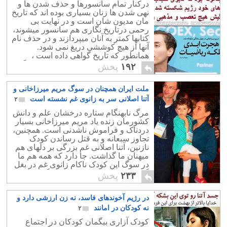
درکنار تمام سانسورها و حذف شدن ها و
نهی شدن ها زنان بسیاری بوده اند که تاریخ
مان مدیون شان است و در نهایت بی
رحمی درتاریخ نگاری هم سانسور میشوند،
کتابها کمتر به آنان میپردازند و در حذف نام
آنها از هیچ کوششی دریغ نمی شود.
همانطور که تاریخ گواهی داده است ،
سرزمین ایران سرای زنان دلاور و بزرگی
۱۹۲
پخش
بوده و هست که در تنگناها جانشان را برای
ایران فدا نموده اند و با وجود همه تبعیضها و
ملت ایران همچنان در سوگ مریم میرزاخانی و
مرد سالاری جامعه بیمار ، توانسته اند در
بدترین شرایط به کمک میهن زخم خورده
آتنا اصلانی سر به زانوی غم نشسته است
۲
خویش بیایند. به امید آزادی تمامی زنان
مرگ نابهنگام ستاره درخشان علم و دانش
کشورمان زنده یاد مریم میرزاخانی بسیار
دردناک و فراموش ناشدنی است. همچنین،
تجاوز سبعانه و به قتل رساندن کودک
نازنین، آتنا اصلانی غم بزرگی بر دلهای هم
میهنان ما گذاشت. جا دارد که همه هم ما
در سوگ این کودک ناکام زانوی غم در بغل
گیریم و خود را جای خانواده او گذاریم.
۲۳۳
پخش
در رژیم آخوندهای فاسد، نه زن ارزشی دارد و
نه کودکان در امانند
۲
کودک آزاری بیگمان کودکان در اجتماع