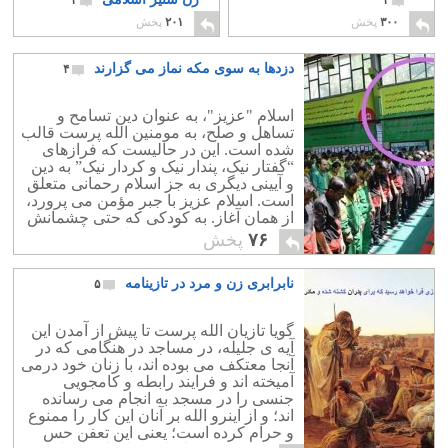
۲
۲
۳۰۰
پخش
۲۰۱
پخش
دزدها به سوی مکه نماز می گزارند
۴
اسلام "عزیز"، به عنوان دین تسامح و
تساهل و صلح، به مومنین الله پرست قالب
شده است. این در حالیست که فرازهای
“گفتار نیک، پندار نیک و کردار نیک” به دین
و آیینی دیگری به جز اسلام رحمانی متعلق
است. اسلام عزیز با جبر مؤمن می پرورد،
از همان آغاز. به کودکی که حتی چشمانش
درست نمی بیند و گوش هایش به خوبی
۷۶
پخش
نمی شنود و تفکیک دیداری و شنیداری
ندارد، می خوراند که الله پرست است و
نابرابری زن و مرد در تازینامه
۵
این تجاوز به حق آزادی انسان در نوزادی را
با افتخار و شور و غیرت خرکی معتصبانه
ی عربی اسلامی، فریاد می کند: الله اکبر.
گویا تازیان الله پرست تا پیش از آمدن این
کودکان را عضو حزبی سیاسی می کنند بی
آیه ی جلیله، در مساجد در هنگامی که در
آنکه اختیار خود را داشته باشند.
آنجا معتکف می بوده اند، با زنان خود درمی
آمیخته اند و فرایند رابطه و کامجویی
جنسی را در مسجد به انجام می رسانده
اند؛ و از اینرو الله بر آنان این کار را ممنوع
و حرام کرده است؛ یعنی این تعفن حس