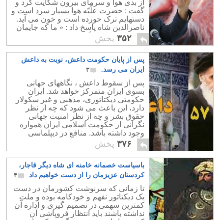
از بدی هوا و سرمای بیرون شکایت کرد و
بعنوان اولین مرتد مشهور گشت.
گفت : حضرت علّیّه هوا بسیار سرد است و
دستهایم ترک خورده است و خون می آید.
ناصرالدین شاه پاسخ داد : « ما که جایمان
خوب است » . اینگونه بود که 50 سال
۳۵۲
پخش
بدست چنین شاه بی عرضه و احمقی اداره
شد! جایش خوب بود! به همین حال است
پس از پایان حکومت داعش، نوبت به داعش
جایگاه امثال روحانی و زیباکلام. اینها هم
جایشان گرم است.
ایران می رسد.
۳
پس از سقوط داعش ، نگاههای جهانی
بسوی ایران متمرکز خواهد شد. ایران
حکومتی دیکتاتوری، مذهبی و غیر سکولار
دارد، این باعث می شود که چه از نظر
حقوق بشر و چه از نظر امنیت جهانی
نگرانی از حکومت اسلامی ایران همواره
وجود داشته باشد. منافع در دیپلماسی
حرف اول را می زند و بعید نیست که
۳۷۶
پخش
روسیه بخاطر منافعی که در غرب و امریکا
دارد دست از حمایت از ایران بردارد و
باسیاست خصمانه خامنه ای شاه دیگر قاجار،
فشارها برای پایان نظام ولایت فقیه بیش
از پیش گردد. فشارهایی که چند سال پیش
کردستان عزیزمان را از دست خواهیم داد
۴
بر بشار اسد وارد می شد و او هم بالاخره
تا زمانی که سرنوشت کشورمان در دست
مجبور شده است مخالفان خود را به
یک دیکتاتور نفهم و خودکامه بوده و ملت
رسمیت بشناسد و در کنفرانس برلین
کمترین سهمی در تصمیم گیری و اداره آن
نماینده اسد در کنار مخالفان پای یک میز
نداشته باشند باید انتظار فروپاشی آن
مذاکره بنشیند.