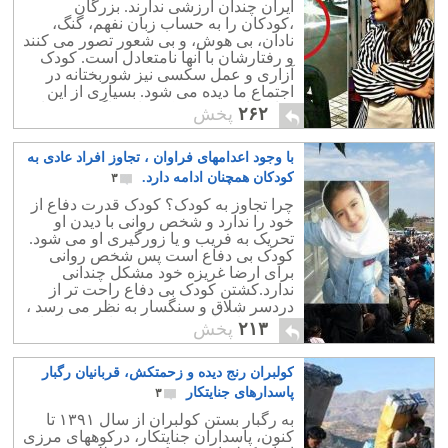
ایران چندان ارزشی ندارند. بزرگان
،کودکان را به حساب زبان نفهم، گنگ،
نادان، بی هوش، و بی شعور تصور می کنند
و رفتارشان با آنها نامتعادل است. کودک
آزاری و عمل سکسی نیز شوربختانه در
اجتماع ما دیده می شود. بسیاری از این
تجاوزهای به حریم کودکان، ناگفته و پنهان
۲۶۲
پخش
می ماند.
با وجود اعدامهای فراوان ، تجاوز افراد عادی به
کودکان همچنان ادامه دارد.
۳
چرا تجاوز به کودک؟ کودک قدرت دفاع از
خود را ندارد و شخص روانی با دیدن او
تحریک به فریب و یا زورگیری او می شود.
کودک بی دفاع است پس شخص روانی
برای ارضا غریزه خود مشکل چندانی
ندارد.کشتن کودک بی دفاع راحت تر از
دردسر شلاق و سنگسار به نظر می رسد ،
پس متجاوز از ترس شلاق و اعدام ، اقدام
۲۱۳
پخش
به کشتن کودک می کند. آیا اعدام از جرم و
جنایت کاسته؟ حقیقت تلخی که جامعه
کولبران رنج دیده و زحمتکش، قربانیان رگبار
ایران بدان بی توجه است ، آنکه کشتن یک
انسان بوسیله قانون هیچگاه دردی از
پاسدارهای جنایتکار
۳
اجتماع را حل نکرده است. ریشه و بنیان
به رگبار بستن کولبران از سال ۱۳۹۱ تا
جرم و جنایت فرد نیست. این جامعه است
کنون، پاسداران جنایتکار، درکوههای مرزی
که فردی را در محیطی آلوده و خشن ،