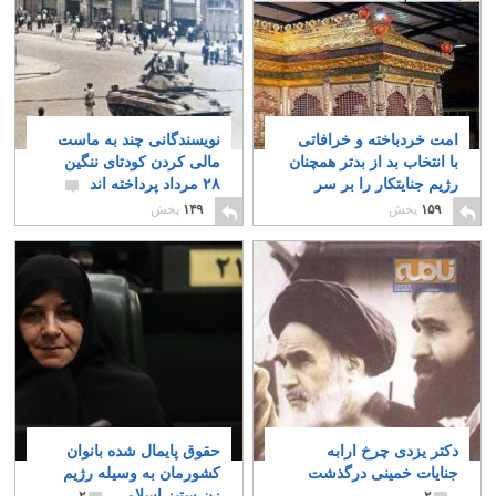
امت خردباخته و خرافاتی
نویسندگانی چند به ماست
با انتخاب بد از بدتر همچنان
مالی کردن کودتای ننگین
رژیم جنایتکار را بر سر
۲۸ مرداد پرداخته اند
قدرت نگه داشته است
۱۰
۱۵۹
پخش
۱۴۹
پخش
۴
دکتر یزدی چرخ ارابه
حقوق پایمال شده بانوان
جنایات خمینی درگذشت
کشورمان به وسیله رژیم
زن ستیز اسلامی