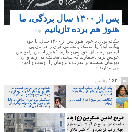
پس از ۱۴۰۰ سال بردگی، ما
هنوز هم برده تازیانیم
۶
بیگانه بودن با خود: هنوز پس از ۱۴۰۰ سال، با خود
بیگانه اید؟ آیا موشک و نظامی گری را درمان بی
امنیتی ریشه ای خود می پندارید ؟ هنوز آیا من را دشمن
خویش برمی شمارید که سخنی مخالف می زنم و آن
دیوسان نشسته بر قدرت و ثروتتان را دوست و امین
می پندارید ؟
۱۶۳
پخش
یکی از مَزایایِ حجابِ اسلامی:
شکنجه و بی حرمتی نسبت به
سکسِ بی دَردسَرِ وَزیر عُلوم دَر
بانوان بزرگوار کشورمان، از چه
آسانسور!
فرهنگی سرچشمه می گیرد؛
ایرانی، و یا تازیان؟
کنکاشی پیرامونِ اَخلاقِ انسانی و
سنگسار نود جوان عراقی به دلیل
زَمینی
مُدل موی شان نمونه دیگری از
رأفت اسلامی است