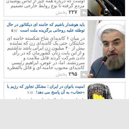
اوست که درباره همه چیز از لباس پوشیدن
مردم گرفته تا نوع روابط خارجی تصمیم
می گیرد. موضوعی نیست که رهبر درباره
۲۲۷
پخش
اش اظهار فضل ننموده باشد. ایشان
مطابق آنچه که گفته اند ، مقامی از سوی
باید هوشدار باشیم که خامنه ای دیکتاتور در حال
خداوند بوده به مقامی الهی رسیده اند
.خبرگان رهبری تنها آن مقام را کشف
توطئه علیه روحانی برگزیده ملت است
۵
نموده اند. خوشا بحال مردم که خبرگان
در میان ۶ کاندیدای شاخ شکسته خامنه ای
ولی ایشان را کشف نمودند وگرنه بدون این
جنایتکار، حتی یک کاندیدای زن که نماینده
ولی فقیه مردم ایران نمی دانستند که برای
بیش از ۴۰ میلیون زن ایرانی باشد نداشتیم
رفتن به توالت از چه پوشکی استفاده نمایند
و از این بابت زنان کشورمان که در رأی
و شبها از ترس خود را در رختخواب خراب
دادن شرکت کردند قابل ملامت و
می کردند.
سرزنشند. اما، در عوض، ابراهیم رئیسی
کاندیدای محبوب خامنه ای و قاتل بالفطره
و کشنده ۳۸۰۰ نفر در سال ۶۷ شرکت
۲۹۵
پخش
داشت.
امنیت بانوان در ایران ؛ مشکل تجاوز که رژیم با
«حجاب» به آن پاسخ می دهد!
۱
بارها شنیده ایم که قضات بجای مجازات
متجاوزان ، بد حجابی بانوی مورد تجاوز را
نکوهش نموده اند و اینگونه فرض نموده اند
که حجاب مصونیت است! این در حالیست
که آمار تجاوزها پس از انقلاب و اجباری
شدن حجاب تا به امروز به 80 برابر سال