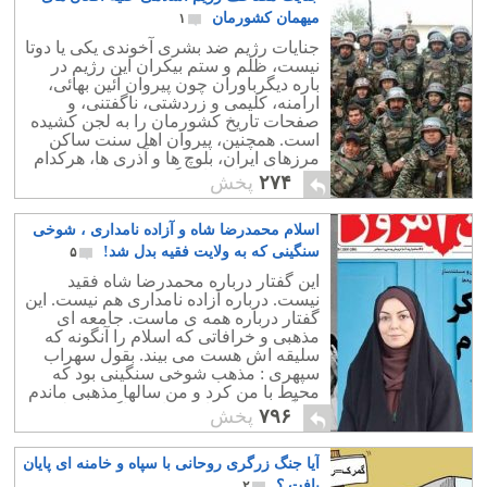
میهمان کشورمان
۱
جنایات رژیم ضد بشری آخوندی یکی یا دوتا
نیست، ظلم و ستم بیکران این رژیم در
باره دیگرباوران چون پیروان آئین بهائی،
ارامنه، کلیمی و زردشتی، ناگفتنی، و
صفحات تاریخ کشورمان را به لجن کشیده
است. همچنین، پیروان اهل سنت ساکن
مرزهای ایران، بلوچ ها و آذری ها، هرکدام
طعم تلخ جنایت این گروه بی خدا را چشیده
۲۷۴
پخش
اند.
اسلام محمدرضا شاه و آزاده نامداری ، شوخی
سنگینی که به ولایت فقیه بدل شد!
۵
این گفتار درباره محمدرضا شاه فقید
نیست. درباره آزاده نامداری هم نیست. این
گفتار درباره همه ی ماست. جامعه ای
مذهبی و خرافاتی که اسلام را آنگونه که
سلیقه اش هست می بیند. بقول سهراب
سپهری : مذهب شوخی سنگینی بود که
محیط با من کرد و من سالها مذهبی ماندم
بی آنکه خدایی داشته باشم. اگر به فیلم ،
۷۹۶
پخش
شعر ، موسیقی و داستانهای دهه های 30 تا
60 بنگریم بیشتر آنها بوی مذهب دارد.
آیا جنگ زرگری روحانی با سپاه و خامنه ای پایان
مذهبی بودن در خون و رگ نویسندگان و
هنر مندان ایرانی است و ایرانیان مذهب
یافت ؟
۲