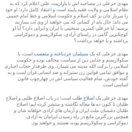
مهدی خزعلی در مصاحبه اش با
پارازیت
، علنن اعلام کرد که به
نظام اسلامی و ولایت فقیه پایبند است و اعتقاد کامل دارد؛ او خود
را سرباز جان بر کف اسلام و حکومت اسلامی و خط امام خمینی
می داند؛ حال باید از کسانی که می خواهند از وی بُت بسازنند
پرسید: آیا خزعلی کمترین سنخیتی با ایران و ایرانی دارد؟ آیا او
کوچکترین گامی در راستای آزادی، سکولاریسم و دموکراسی
برداشته و یا خواهد برداشت؟
مهدی خزعلی که یک
مسلمان خردباخته و متعصب
است، با
سکولاریسم و جدایی دین از سیاست مخالف بوده و حکومت
اسلامی را برکت الله مدینه می شمارد. وی طرفدار حجاب اجباری
و موافق تمامی قوانین زن ستیزانه و ضد انسانی قرآن است و به
گفته خودش، تمام فعالیت سیاسی اش در چهارچوب قانون
اساسی است.
مهدی خزعلی یک
اصلاح طلب
است؛ در باب اصلاح طلبی و اصلاح
طلبان تا کنون ده ها مقاله نگاشته و منتشر کرده ایم؛ اصلاح
طلبان دشمنان ملت ایران و آرمان های آزادی خواهانه شان و
همچنین بزرگترین مانع در راه رسیدن ایرانیان به آزادی،
دموکراسی و سکولاریسم بوده، هستند و خواهند بود.