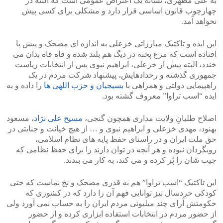
به علی مطهری، نشانه یک اعتراض عمومی است که البته در
چهارچوب قانون اساسی قرار دارد و مشکلی برای کسی پیش
نخواهد آمد.
این ایده و تاکتیک مبارزاتی خزعلی به اندازه ای مضحک و پیش پا
افتاده است که مرغ پخته در دیگ هم بلند شده و قاه قاه بدان می
خندد، البته پیش از خزعلی، ابراهیم نبوی پس از انتخابات ریاست
جمهوری گذشته و رخدادهایش، پیشنهاد شرکت مردم در یک
راهپیمایی دولتی و همراهی با
بسیجیان و حزب اللهی ها
را داده و به
ایده “اسب تراوا” معروف گشته بود.
اصلاح طلبانِ ولایت مداری همچون گنجی،
مسیح علی نژاد
، مسعود
بهنود، مهدی خزعلی و ابراهیم نبوی و … از هیچ خیانت و جنایتی در
حق ملت ایران و در راستای حفظ پایه های نظام اسلامی،
رویگردان نبوده و هر آنچه در توان دارند را برای حفظ نظامی که
جیب شان را پُر کرده و می کند، به کار می بندند.
این تاکتیک “اسب تراوا” هم به قدری مضحک و نخ نماست که حتی
کودکی خردسال نیز توانایی فهم آن را دارد که در کشوری که
حکومتش آرای چند میلیونی مردم ایران را به حساب نمی آورد ولی
از حضور مردم در انتخابات استفاده ابزاری کرده و از حضور