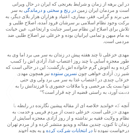
در این برهه از زمان و شرایط بغرنجی که ایران در حال ویرانی
است و مردمان ایران زمین
در رنج و سختی و درماندگی
به سر
می برند و گرانی، فقر، بیماری، اعتیاد و هزاران هزار بلای دیگر، به
برکت وجود نظام اسلامی بر سرشان فرود آمده، اصلاح طلبی و
تلاش برای اصلاح این نظام سراسر جنایت و ارتجاعی، عین خیانت
به مام میهن و تمامی ایرانیان بوده و خزعلی نیز اصلاح طلبی ضد
مردمی است.
مهدی خزعلی تا چند هفته پیش در زندان به سر می برد اما وی به
طور معجزه آسایی با چند روز اعتصاب غذا، آزادی اش را کسب
کرده و به آغوش گرم خانواده اش بازگشت؛ این در حالی است که
شیر زن آزادی خواهی چون
نسرین ستوده
نیز همچون مهدی
خزعلی چندی در اعتصاب غذا به سر می برد ولی وی حتی
نتوانست یک مرخصی و یا ملاقات حضوری با فرزندانش را به
دست آورد، به راستی قضیه از چه قرار است؟”
آنچه که خواندید خلاصه ای از مقاله پیشین نگارنده در رابطه با
مهدی خزعلی است. خزعلی دست از مردم فریبی و خدمت به
نظام و ولایت فقیه بر نداشته و از روز آزادی معجزه آسایش از
زندان تا کنون، چندین مقاله و ویدیو منتشر کرده و از مردم تهران
>
<
درخواست نموده تا
در انتخابات شرکت کرده
و به بچه آخوند