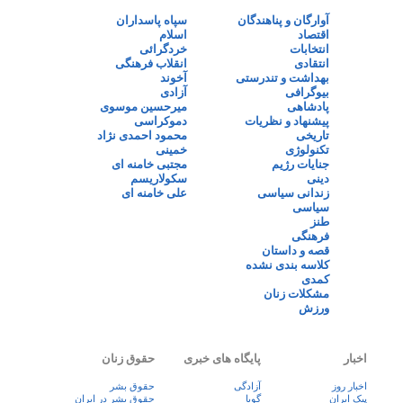
آوارگان و پناهندگان
سپاه پاسداران
اقتصاد
اسلام
انتخابات
خردگرائی
انتقادی
انقلاب فرهنگی
بهداشت و تندرستی
آخوند
بیوگرافی
آزادی
پادشاهی
میرحسین موسوی
پیشنهاد و نظریات
دموکراسی
تاریخی
محمود احمدی نژاد
تکنولوژی
خمینی
جنایات رژیم
مجتبی خامنه ای
دینی
سکولاریسم
زندانی سیاسی
علی خامنه ای
سیاسی
طنز
فرهنگی
قصه و داستان
کلاسه بندی نشده
کمدی
مشکلات زنان
ورزش
اخبار
پایگاه های خبری
حقوق زنان
اخبار روز
آزادگی
حقوق بشر
پيک ايران
گویا
حقوق بشر در ایران