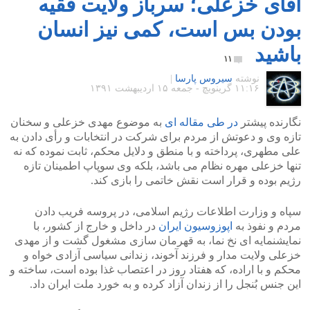
آقای خزعلی؛ سرباز ولایت فقیه
بودن بس است، کمی نیز انسان
باشید
۱۱
نوشته
سیروس پارسا
|
۱۱:۱۶ گرينويچ - جمعه ۱۵ اردیبهشت ۱۳۹۱
نگارنده پیشتر
در طی مقاله ای
به موضوع مهدی خزعلی و سخنان
تازه وی و دعوتش از مردم برای شرکت در انتخابات و رأی دادن به
علی مطهری، پرداخته و با منطق و دلایل محکم، ثابت نموده که نه
تنها خزعلی مهره نظام می باشد، بلکه وی سوپاپ اطمینان تازه
رژیم بوده و قرار است نقش خاتمی را بازی کند.
سپاه و وزارت اطلاعات رژیم اسلامی، در پروسه فریب دادن
مردم و نفوذ به
اپوزوسیون ایران
در داخل و خارج از کشور، با
نمایشنمایه ای نخ نما، به قهرمان سازی مشغول گشت و از مهدی
خزعلی ولایت مدار و فرزند آخوند، زندانی سیاسی آزادی خواه و
محکم و با اراده، که هفتاد روز در اعتصاب غذا بوده است، ساخته و
این جنس بُنجل را از زندان آزاد کرده و به خورد ملت ایران داد.