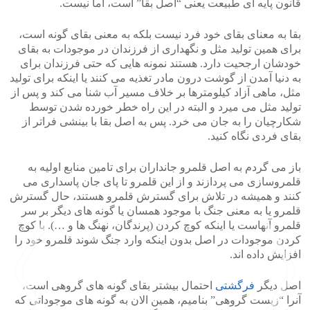
قانون پایه ای طبیعت یعنی “اصل بقا” است، اما نیست.
بقا به معنای بقای خود فرد نیست بلکه به معنی بقای گونه است،
برای همین تولید مثل و نگهداری از فرزندان در موجودات به بقای
خودشان ارجحیت دارد. هستند نمونه هایی که حتی فرزندان برای
به دنیا آمدن از گوشت درون مادر تغذیه می کنند یا اینکه برای تولید
مثل، ماهی آزاد کیلومترها بر خلاف مسیر آب شنا می کند و پس از
تولید مثل می میرد و البته در این راه خطر خورده شدن توسط
شکارچیان را به جان می خرد. پس به اصل بقا با بینشی فراتر از
بقای فردی نگاه کنید.
باز می گردم به اصل قلمرو جانداران برای تامین منابع اولیه به
قلمروسازی می پردازند و از این قلمرو تا پای جان پاسداری می
کنند و همیشه در تلاش برای گسترش قلمرو هستند، حال گسترش
قلمرو یا به معنی جنگ با موجود همسان یا گونه های دیگر بر سر
قلمرو آنهاست یا اینکه کوچ کردن (پرندگان، نهنگ ها و …). با کوچ
کردن موجودات در اصل بدون اینکه وارد جنگ شوند قلمرو خود را
افزایش داده اند.
اصل دیگر
فرگشتی
احتمال بیشتر بقای گونه های گروهی است،
آنرا “زیست گروهی” بنامیم، همین الان به گونه های موجوداتی که