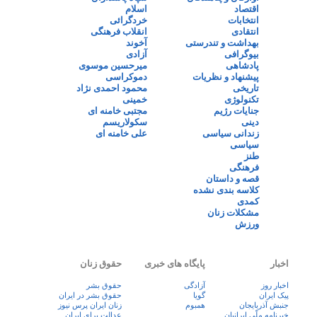
اقتصاد
اسلام
انتخابات
خردگرائی
انتقادی
انقلاب فرهنگی
بهداشت و تندرستی
آخوند
بیوگرافی
آزادی
پادشاهی
میرحسین موسوی
پیشنهاد و نظریات
دموکراسی
تاریخی
محمود احمدی نژاد
تکنولوژی
خمینی
جنایات رژیم
مجتبی خامنه ای
دینی
سکولاریسم
زندانی سیاسی
علی خامنه ای
سیاسی
طنز
فرهنگی
قصه و داستان
کلاسه بندی نشده
کمدی
مشکلات زنان
ورزش
اخبار
پایگاه های خبری
حقوق زنان
اخبار روز
آزادگی
حقوق بشر
پيک ايران
گویا
حقوق بشر در ایران
جنبش آذربایجان
همبوم
زنان ايران پرس نيوز
خبرنامه ملّی ایرانیان
عدالت برای ایران