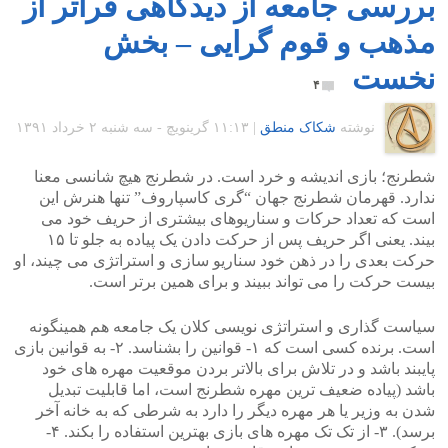
بررسی جامعه از دیدگاهی فراتر از
مذهب و قوم گرایی – بخش
نخست
۴
نوشته
شکاک منطق
|
۱۱:۱۳ گرينويچ - سه شنبه ۲ خرداد ۱۳۹۱
شطرنج؛ بازی اندیشه و خرد است. در شطرنج هیچ شانسی معنا
ندارد. قهرمان شطرنج جهان “گری کاسپاروف” تنها هنرش این
است که تعداد حرکات و سناریوهای بیشتری از حریف خود می
بیند. یعنی اگر حریف پس از حرکت دادن یک پیاده به جلو تا ۱۵
حرکت بعدی را در ذهن خود سناریو سازی و استراتژی می چیند، او
بیست حرکت را می تواند ببیند و برای همین برتر است.
سیاست گذاری و استراتژی نویسی کلان یک جامعه هم همینگونه
است. برنده کسی است که ۱- قوانین را بشناسد. ۲- به قوانین بازی
پایبند باشد و در تلاش برای بالاتر بردن موقعیت مهره های خود
باشد (پیاده ضعیف ترین مهره شطرنج است، اما قابلیت تبدیل
شدن به وزیر یا هر مهره دیگر را دارد به شرطی که به خانه آخر
برسد). ۳- از تک تک مهره های بازی بهترین استفاده را بکند. ۴-