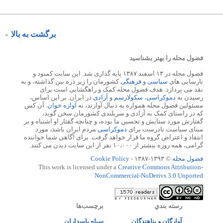
برگشت به بالا
فضول محله را بهتر بشناسید
فضول محله در ۱۳ اسفند ۱۳۸۷ پایه گذاری شد. این سایت کمبود و
نارسایی های
سیاسی
و
فرهنگی
کشورمان را زیر ذره بین گذاشته، و به
نقد می پردازد. هدف فضول محله کمک و راهگشایی است برای
رسیدن به
دموکراسی
،
سکولارسم
و
آزادی
در ایران. بر این اساس،
مسئولین فضول محله همواره به دنبال آوازند، نه
آوازه خوان
. آن کس
که در راستای کمک به آزادی و سربلندی کشورمان سخن گوید،
گفتارش مورد ستایش و تحسین ما بوده، و چنانچه گفتار او اشتباه و بر
مبنای سیاست نادرست برای
دموکراسی
مردم ایران باشد، مورد
انتقاد و اعتراض گروه ما قرار خواهد گرفت. برای آگاهی شما خواننده
گرامی، همه روزه بیشتر از ۱۰،۰۰۰ نفر از این سایت دیدن می کنند.
فضول محله
© ۱۳۹۳-۱۳۸۷ -
Cookie Policy
This work is licensed under a
Creative Commons Attribution-
NonCommercial-NoDerivs 3.0 Unported
رسته بندي
برچسب‌ها
آوارگان و پناهندگان
سپاه پاسداران