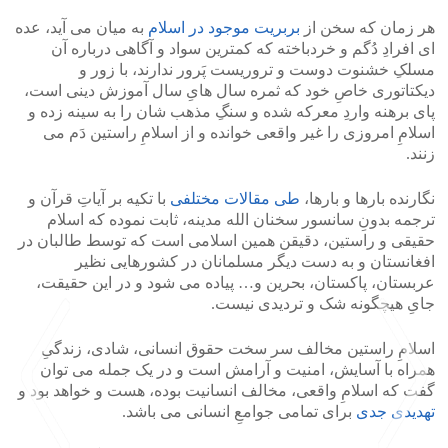
هر زمان که سخن از
بربریت موجود در اسلام
به میان می آید، عده
ای افرادِ دُگم و خردباخته که کمترین سواد و آگاهی درباره آن
مسلکِ خشنوت دوست و تروریست پَرور ندارند، با زور و
دیکتاتوری خاصِ خود که ثمره سال هایِ سال آموزش دینی است،
پای برهنه واردِ معرکه شده و سنگِ مذهب شان را به سینه زده و
اسلامِ امروزی را غیر واقعی خوانده و از اسلامِ راستین دَم می
زنند.
نگارنده بارها و بارها،
طی مقالات مختلفی
با تکیه بر آیاتِ قرآن و
ترجمه بدونِ سانسور سخنان الله مدینه، ثابت نموده که اسلام
حقیقی و راستین، دقیقن همین اسلامی است که توسط طالبان در
افغانستان و به دست دیگر مسلمانان در کشورهایی نظیر
عربستان، پاکستان، بحرین و… پیاده می شود و در این حقیقت،
جایِ هیچگونه شک و تردیدی نیست.
اسلامِ راستین مخالف سر سخت حقوق انسانی، شادی، زندگیِ
همراه با آسایش، امنیت و آرامش است و در یک جمله می توان
گفت که اسلامِ واقعی، مخالف انسانیت بوده، هست و خواهد بود و
تهدیدی جدی
برای تمامی جوامعِ انسانی می باشد.