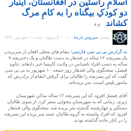
اسلامِ راستین در افغانستان، اینبار
دو کودکِ بیگناه را به کامِ مرگ
کشاند
۶
نوشته
سیروس پارسا
|
۱۰:۱۰ گرينويچ - شنبه ۱۱ شهریور ۱۳۹۱
به گزارش بی بی سی فارسی
؛ مقام‌ های محلی افغان از سربریدن
یک پسربچه ۱۲ ساله در قندهار به دست طالبان و یک دختربچه ۷
ساله به دست افراد ناشناس در ولایت کاپیسا خبر داده‎اند. جاوید
فیصل، سخنگوی والی قندهار روز جمعه ۱۰ شهریور به بی‌ بی‌ سی
گفت که این پسربچه را طالبان برای گرفتن انتقام از برادرش که
مامور پلیس است، سر بریده‌اند.
آقای فیصل افزود که این پسربچه ۱۲ ساله ساکن شهرستان
ژیری، زمانی که به شهرستانِ پنجوایی سفر کرد، از سوی طالبان
دستگیر و چهارشنبه گذشته سَر بریده شد. سخنگوی والی قندهار
افزود که افراد وابسته به گروه طالبان جسد سر بریده این پسربچه
را در کنار جاده گذاشته بودند.