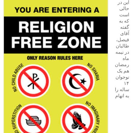
این در
حالی
است
که به
گفته
آقای
فیصل،
طالبان
در نیمه
ماه
رمضان
هم یک
نوجوان
۱۴
ساله را
به اتهام