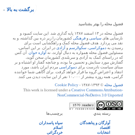
برگشت به بالا
فضول محله را بهتر بشناسید
فضول محله در ۱۳ اسفند ۱۳۸۷ پایه گذاری شد. این سایت کمبود و
نارسایی های
سیاسی
و
فرهنگی
کشورمان را زیر ذره بین گذاشته، و به
نقد می پردازد. هدف فضول محله کمک و راهگشایی است برای
رسیدن به
دموکراسی
،
سکولارسم
و
آزادی
در ایران. بر این اساس،
مسئولین فضول محله همواره به دنبال آوازند، نه
آوازه خوان
. آن کس
که در راستای کمک به آزادی و سربلندی کشورمان سخن گوید،
گفتارش مورد ستایش و تحسین ما بوده، و چنانچه گفتار او اشتباه و بر
مبنای سیاست نادرست برای
دموکراسی
مردم ایران باشد، مورد
انتقاد و اعتراض گروه ما قرار خواهد گرفت. برای آگاهی شما خواننده
گرامی، همه روزه بیشتر از ۱۰،۰۰۰ نفر از این سایت دیدن می کنند.
فضول محله
© ۱۳۹۳-۱۳۸۷ -
Cookie Policy
This work is licensed under a
Creative Commons Attribution-
NonCommercial-NoDerivs 3.0 Unported
رسته بندي
برچسب‌ها
آوارگان و پناهندگان
سپاه پاسداران
اقتصاد
اسلام
انتخابات
خردگرائی