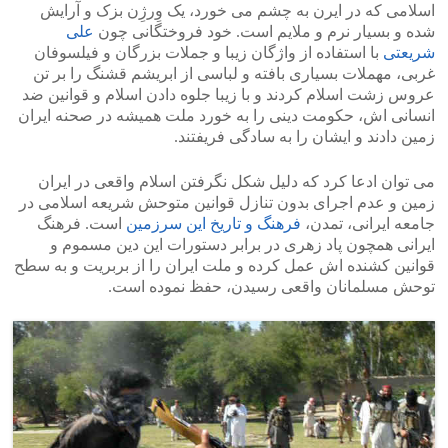
اسلامی که در ایرن به چشم می خورد، یک وِرژِن بزک و آرایش
شده و بسیار نرم و ملایم است. خود فروختگانی چون
علی
شریعتی
با استفاده از واژگان زیبا و جملات بزرگان و فیلسوفان
غربی، مهملات بسیاری بافته و لباسی از ابریشم قشنگ را بر تن
عروس زشت اسلام کردند و با زیبا جلوه دادن اسلام و قوانین ضد
انسانی اش، حکومت دینی را به خورد ملت همیشه در صحنه ایران
زمین دادند و ایشان را به سادگی فریفتند.
می توان ادعا کرد که دلیل شکل نگرفتن اسلام واقعی در ایران
زمین و عدم اجرای بدون تنازل قوانین متوحش شریعه اسلامی در
جامعه ایرانی، تمدن،
فرهنگ و تاریخ این سرزمین
است. فرهنگ
ایرانی همچون پاد زهری در برابر دستورات این دین مسموم و
قوانین کشنده اش عمل کرده و ملت ایران را از بربریت و به سطح
توحش مسلمانان واقعی رسیدن، حفظ نموده است.