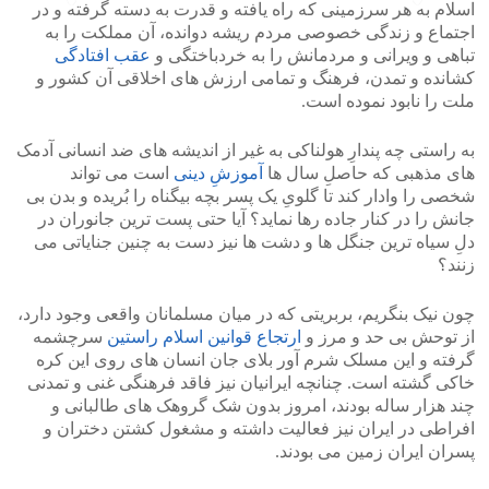
اسلام به هر سرزمینی که راه یافته و قدرت به دسته گرفته و در
اجتماع و زندگی خصوصی مردم ریشه دوانده، آن مملکت را به
>
<
تباهی و ویرانی و مردمانش را به خردباختگی و
عقب افتادگی
کشانده و تمدن، فرهنگ و تمامی ارزش های اخلاقی آن کشور و
ملت را نابود نموده است.
به راستی چه پندارِ هولناکی به غیر از اندیشه های ضد انسانی آدمک
های مذهبی که حاصلِ سال ها
آموزشِ دینی
است می تواند
شخصی را وادار کند تا گلویِ یک پسر بچه بیگناه را بُریده و بدن بی
جانش را در کنار جاده رها نماید؟ آیا حتی پست ترین جانوران در
دلِ سیاه ترین جنگل ها و دشت ها نیز دست به چنین جنایاتی می
زنند؟
چون نیک بنگریم، بربریتی که در میان مسلمانان واقعی وجود دارد،
از توحش بی حد و مرز و
ارتجاع قوانین اسلام راستین
سرچشمه
گرفته و این مسلک شرم آور بلای جان انسان های روی این کره
خاکی گشته است. چنانچه ایرانیان نیز فاقد فرهنگی غنی و تمدنی
چند هزار ساله بودند، امروز بدون شک گروهک های طالبانی و
افراطی در ایران نیز فعالیت داشته و مشغول کشتن دختران و
پسران ایران زمین می بودند.