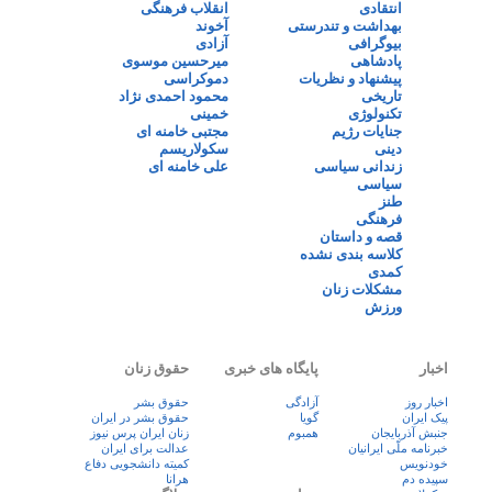
انتقادی
انقلاب فرهنگی
بهداشت و تندرستی
آخوند
بیوگرافی
آزادی
پادشاهی
میرحسین موسوی
پیشنهاد و نظریات
دموکراسی
تاریخی
محمود احمدی نژاد
تکنولوژی
خمینی
جنایات رژیم
مجتبی خامنه ای
دینی
سکولاریسم
زندانی سیاسی
علی خامنه ای
سیاسی
طنز
فرهنگی
قصه و داستان
کلاسه بندی نشده
کمدی
مشکلات زنان
ورزش
اخبار
پایگاه های خبری
حقوق زنان
اخبار روز
آزادگی
حقوق بشر
پيک ايران
گویا
حقوق بشر در ایران
جنبش آذربایجان
همبوم
زنان ايران پرس نيوز
خبرنامه ملّی ایرانیان
عدالت برای ایران
خودنویس
کمیته دانشجویی دفاع
سپیده دم
هرانا