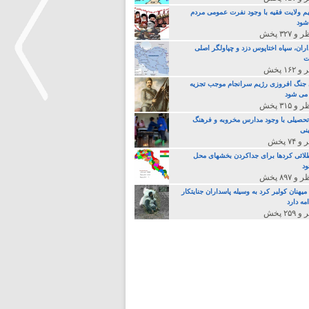
م ولایت فقیه با وجود نفرت عمومی مردم
 شود
اران، سپاه اختاپوس دزد و چپاولگر اصلی
ت
جنگ افروزی رژیم سرانجام موجب تجزیه
می شود
تحصیلی با وجود مدارس مخروبه و فرهنگ
>
نی
لائی کردها برای جداکردن بخشهای محل
د
یهنان کولبر کرد به وسیله پاسداران جنایتکار
مه دارد