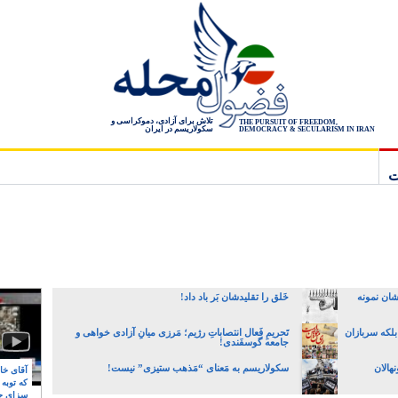
تلاش برای آزادی، دموکراسی و
THE PURSUIT OF FREEDOM,
سکولاریسم در ایران
DEMOCRACY & SECULARISM IN IRAN
ت
شان نمونه
خَلق را تقلیدشان بَر باد داد!
لکه سربازان
تَحریمِ فَعال انتصاباتِ رژیم؛ مَرزی میانِ آزادی خواهی و
جامعه گوسفَندی!
هالان
سکولاریسم به مَعنای “مَذهب ستیزی” نیست!
آقای خام
که توبه
سزای ج