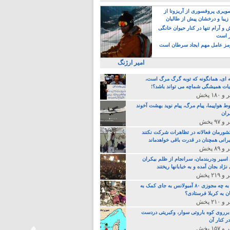
یری پروفسوری از آریزونا از
زیبا و درخشان پیش از طالبان
 آرام تنها در کنار حیوان خانگی
ر است
ز عامل مهم ایجاد سرطان است
امیر ارژنگ
ه ای، همانگونه که توبه گرگ مرگ است،
ات همیشگی شماچه می تواند باشد؟!
ط هواپیما، پیام مرگ، پیام نوید بهشت آخوند
ران
 کشورمان فعالانه در تظاهرات شرکت نکنند
رانی همچنان در قدرت باقی خواهدماند
 اسیر ودربندمان، سرانجام از ظلم بیکران
نژاد بجان آمده و به خبابانها ریختند
خامنه ای، به چه مجوزی ۸۰ آمبولانس به جای کمک به
ن به کربلا فرستادی؟
 برروی کوه باروتی سوار، وکبریتی دردست
ر کنار آن