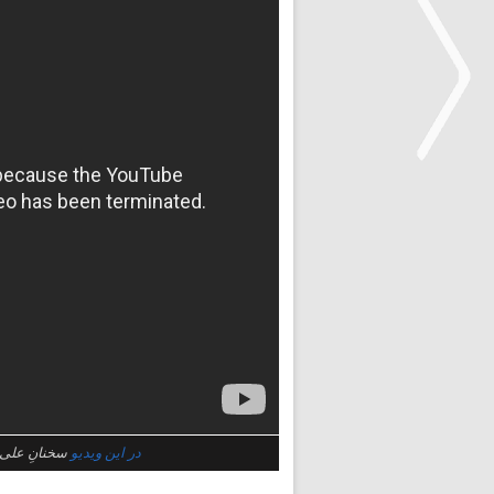
<
در این ویدیو
سخنانِ علی 