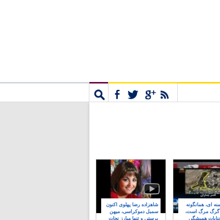
مشترک
جستجو
نه ای، همانگونه
شاهزاده رضا پهلوی اکنون
 گرگ مرگ است،
سمبل دموکراسی، میهن
نایات همیشگی
پرستی و تنها مبارز نجات