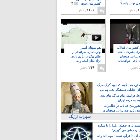
۴
ی تواند باشد؟!
کشورمان است
۱
پخش
۱۱۰۱
پخش
ن کشورمان فعالانه
هم میهنان اسیر
رات شرکت نکنند
ودربندمان، سرانجام از
ایرانی همچنان
ظلم بیکران رژیم تازی
 باقی خواهدماند
نژاد بجان آمده و به
۸
خبابانها ریختند
پخش
۲۱۹
پخش
ه ای، همانگونه که توبه گرگ مرگ
ی جنایات همیشگی شماچه می
!
 هواپیما، پیام مرگ، پیام نوید
د به مردم ایران
کشورمان فعالانه در تظاهرات
د رژیم ضدایرانی همچنان در
 خواهدماند
سهراب ارژنگ
م تازی صفتان، یلدا را با شکوهِ
 تر، جشن می گیریم!
 ای "اَعراب شیعه" مهم اند و نَه