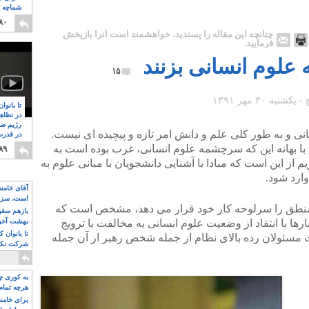
شماچه م
۸
۸۰
چنانچه این مقاله را پسندید، خواهشمند است آنرا بازپخش
فرمایید.
 علوم انسانی بزنند
۱۵
تا بانوا
در تظاه
رژیم ضد
انی و به طور کلی علم و دانش امر تازه و پیچیده ای نیست.
در قدرت
۸
با بهانه این که سرچشمه علوم انسانی، غرب بوده است به
۸۹
م از این است که مبادا با آشنایی دانشجویان با مبانی علوم به
ارد شود.
آقای خامن
است، سزا
 منطق را سرلوحه کار خود قرار می دهد، مشخص است که
تواند باشد؟
بازهم سقوط
ارها با انتقاد از وضعیت علوم انسانی به مخالفت با ترویج
بهشت آخون
تا بانوان 
ت مسئولان رده بالای نظام از جمله شخص رهبر از آن جمله
شرکت نکنن
قدرت باقی
به کوری چش
هرچه تمام
برای خامنه