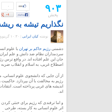
۹۰۳
۰
۸۸۸
پخش
نگذاریم تیشه به ریشه
نوشته
کیان ایرانی
|
۱۰:۳۰ گرينويچ - یکشنبه ۳۰ مهر ۱۳۹۱
دشمنی
رژیم حاکم بر تهران
با علوم انس
سردمداران نظام ضد دانش و علم ایران 
جان این علم افتاده اند. در واقع ترس رژی
اصطلاح غربی، به اسلام و انقلاب ضربه و
از آن جایی که دانشجوی علوم انسانی،
رژیم به مخالفت با آن بپردازد. حاکمیت ب
اندیشه های غربی پرداخته است. انتقادا
اند.
و اما ترفندی که رژیم برای خنثی کردن
اثر علوم انسانی به کار بسته، طرحی