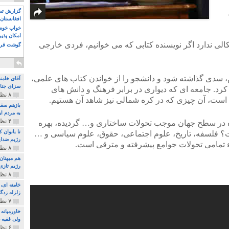
گزارش تصو
افغانستان 
خواب خوش و
امکان پذی
الی ندارد اگر نویسنده کتابی که می خوانیم، فردی خارجی
گوشت قرم
 سدی گذاشته شود و دانشجو را از خواندن کتاب های علمی،
آقای خامن
سزای جنای
رد. جامعه ای که دیواری در برابر فرهنگ و دانش های
۸ نظر و ۱۸۰ پخش
است، آن چیزی که در کره شمالی نیز شاهد آن هستیم.
بازهم سقو
به مردم ای
۴ نظر و ۹۷ پخش
ه در سطح جهان موجب تحولات ساختاری و… گردیده، بهره
تا بانوان
 فلسفه، تاریخ، علوم اجتماعی، حقوق، علوم سیاسی و …
رژیم ضدای
مامی تحولات جوامع پیشرفته و مترقی است.
۸ نظر و ۸۹ پخش
هم میهنان
رژیم تازی 
۸ نظر و ۲۱۹ پخش
زلزله زدگا
۷ نظر و ۲۱۰ پخش
خاورمیانه
ولی فقیه د
۶ نظر و ۱۵۷ پخش