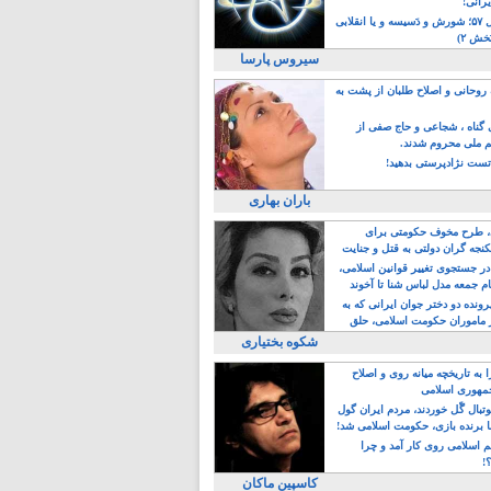
یرانی!
رویداد سال ۵۷؛ شورش و دَسیسه و یا انقلابی
خش ۲)
سیروس پارسا
روحانی و اصلاح طلبان از پشت به
ی گناه ، شجاعی و حاج صفی از
یم ملی محروم شدند.
ست نژادپرستی بدهید!
باران بهاری
طرح مخوف حکومتی برای
جه گران دولتی به قتل و جنایت
در جستجوی تغییر قوانین اسلامی،
ام جمعه مدل لباس شنا تا آخوند
مجنسگرا!
رونده دو دختر جوان ایرانی که به
 ماموران حکومت اسلامی، حلق
شکوه بختیاری
 به تاریخچه میانه روی و اصلاح
مهوری اسلامی
وتبال گًل خوردند، مردم ایران گول
ا برنده بازی، حکومت اسلامی شد!
م اسلامی روی کار آمد و چرا
؟!
کاسپین ماکان