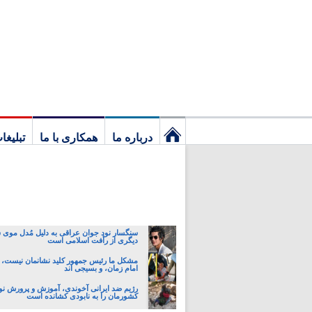
درباره ما
همکاری با ما
تبلیغا
نخستین
برگ
سنگسار نود جوان عراقی به دلیل مُدل موی 
دیگری از رأفت اسلامی است
مشکل ما رئیس جمهور کلید نشانمان نیست، ب
امام زمان، و بسیجی اند
رژیم ضد ایرانی آخوندی، آموزش و پرورش نون
کشورمان را به نابودی کشانده است