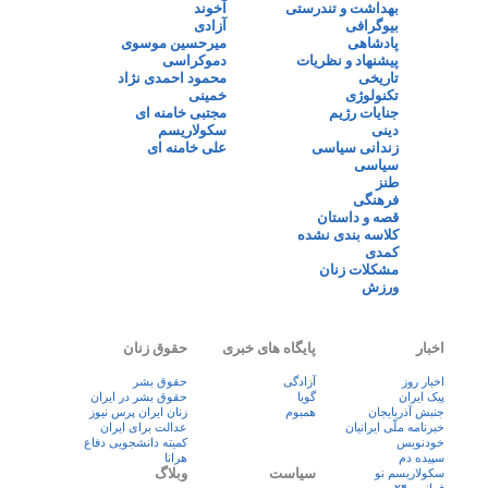
بهداشت و تندرستی
آخوند
بیوگرافی
آزادی
پادشاهی
میرحسین موسوی
پیشنهاد و نظریات
دموکراسی
تاریخی
محمود احمدی نژاد
تکنولوژی
خمینی
جنایات رژیم
مجتبی خامنه ای
دینی
سکولاریسم
زندانی سیاسی
علی خامنه ای
سیاسی
طنز
فرهنگی
قصه و داستان
کلاسه بندی نشده
کمدی
مشکلات زنان
ورزش
اخبار
پایگاه های خبری
حقوق زنان
اخبار روز
آزادگی
حقوق بشر
پيک ايران
گویا
حقوق بشر در ایران
جنبش آذربایجان
همبوم
زنان ايران پرس نيوز
خبرنامه ملّی ایرانیان
عدالت برای ایران
خودنویس
کمیته دانشجویی دفاع
سپیده دم
هرانا
سیاست
وبلاگ
سکولاریسم نو
فرانس ۲۴