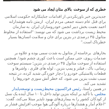
خطری که از سوخت بالای متان ایجاد می شود
جدیدترین خبر باورنکردنی از اقدامات جنایتکارانه حکومت اسلامی
برای قتل عام دسته جمعی مردم ایران، ازمتن نامه هوشدارانه
احمد نعمت بخش دبیر انجمن خودروسازان ایران به سازمان
محیط زیست برداشت می شود که می نویسد: “استفاده از مخلوط
متانول ۳۵ درصدی در بنزین برای جان و سلامت انسان‌ها بسیار
خطرناک است.”
بخارهای برخاسته از متانول به شدت سمی بوده و علاوه بر
صدمات ریوی، حتی ممکن است باعث کوری چشم شود!. همچنین
استفاده از سوخت متانول ۳۵ درصدی در بنزین؛ سیستم سوخت
رسانی، باک ، فیلتر و پمپ بنزین ، لوله های فلزی ، واشرها و
قطعات پلاستیکی خودرو را دچار خوردگی شدید کرده، در نتیجه
سبب نشت بنزین می شود، که خطر آتش سوزی خودروها را
تشدید می کند.
در همین راستا،
رئیس فراکسیون محیط‌زیست و توسعه‌پایدار
مجلس
، با تأکید بر اینکه بنزین تولید داخل تا ۱۰ سال آینده یک نسل
از کودکان کشور را به بیماری‌های بهبود ناپذیر مبتلا می‌کند، گفت:
“اعلام آمار و هشدارها درباره آلودگی هوا موجب افزایش فشار بر