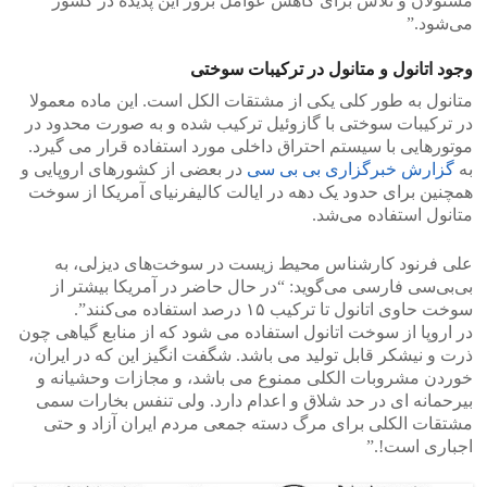
مسئولان و تلاش برای کاهش عوامل بروز این پدیده در کشور
می‌شود.”
وجود اتانول و متانول در ترکیبات سوختی
متانول به طور کلی یکی از مشتقات الکل است. این ماده معمولا
در ترکیبات سوختی با گازوئیل ترکیب شده و به صورت محدود در
موتورهایی با سیستم احتراق داخلی مورد استفاده قرار می گیرد.
به
گزارش خبرگزاری بی بی سی
در بعضی از کشور‌های اروپایی و
همچنین برای حدود یک دهه در ایالت کالیفرنیای آمریکا از سوخت
متانول استفاده می‌شد.
علی فرنود کارشناس محیط زیست در سوخت‌های دیزلی، به
بی‌بی‌سی فارسی می‌گوید: “در حال حاضر در آمریکا بیشتر از
سوخت حاوی اتانول تا ترکیب ۱۵ درصد استفاده می‌کنند”.
در اروپا از سوخت اتانول استفاده می شود که از منابع گیاهی چون
ذرت و نیشکر قابل تولید می باشد. شگفت انگیز این که در ایران،
خوردن مشروبات الکلی ممنوع می باشد، و مجازات وحشیانه و
بیرحمانه ای در حد شلاق و اعدام دارد. ولی تنفس بخارات سمی
مشتقات الکلی برای مرگ دسته جمعی مردم ایران آزاد و حتی
اجباری است!.”