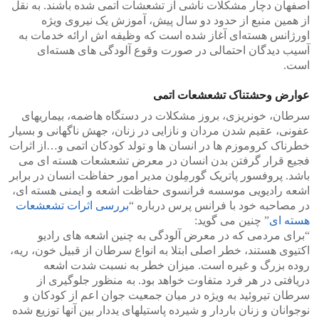
اصفهان دچار مشکلات ناشی از تشعشات اتمی شده باشند. به نقل
از همین منبع از حدود دو سال پیش، آموزش یک نیروی ویژه
اورژانس هسته‌ای آغاز شده است که وظیفه اش ارائه خدمات به
آسیب دیدگان احتمالی در صورت وقوع آلودگی های هسته‌ای
است.
عوارض وحشتناک تشعشعات اتمی
سرطان،‌ خونریزی، بروز ‌مشکلات در دستگاه هاضمه، بیماریهای
عفونی، عقیم شدن مردان و نازایی در زنان، جهش ناگهانی و بسیار
خطرناک کروموزم ها در انسان ها و تولد کودکان اتمی و…از اثرات
فجیع قرار گرفتن بدن انسان در معرض تشعشعات هسته ای می
باشد. پروفسور پاتریک گورمِلون مدیر امور حفاظت انسان در برابر
اشعه رادیویی موسسه فرانسوی حفاظت اشعه و ایمنی هسته ای،
در مصاحبه خود با فرانس پرس درباره “
بررسی اثرات تشعشعات
هسته ای
” چنین می گوید:
“برای مردمی که در معرض آلودگی به چنین اشعه های رادیو
اکتیوی هستند،‌ خطر اصلی ابتلا به انواع سرطان از قبیل خون، ریه،‌
روده بزرگ و غیره است. میزان خطر به نسبت شدت اشعه
دریافتی در هر فرد متفاوت خواهد بود. به منظور جلوگیری از
سرطان تیروئید به ویژه در میان جمعیت جوان اعم از کودکان و‌
نوجوانان و زنان باردار و شیرده پاستیلهای یددار بین آنها توزیع شده