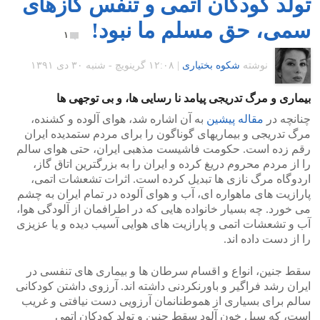
تولد کودکان اتمی و تنفس گازهای
سمی، حق مسلم ما نبود!
۱
نوشته
شکوه بختیاری
|
۱۲:۰۸ گرينويچ - شنبه ۳۰ دی ۱۳۹۱
بیماری و مرگ تدریجی پیامد نا رسایی ها، و بی توجهی ها
چنانچه در
مقاله پیشین
به آن اشاره شد، هوای آلوده و کشنده،
مرگ تدریجی و بیماریهای گوناگون را برای مردم ستمدیده ایران
رقم زده است. حکومت فاشیست مذهبی ایران، حتی هوای سالم
را از مردم محروم دریغ کرده و ایران را به بزرگترین اتاق گاز،
اردوگاه مرگ نازی ها تبدیل کرده است. اثرات تشعشات اتمی،
پارازیت های ماهواره ای، آب و هوای آلوده در تمام ایران به چشم
می خورد. چه بسیار خانواده هایی که در اطرافمان از آلودگی هوا،
آب و تشعشات اتمی و پارازیت های هوایی آسیب دیده و یا عزیزی
را از دست داده اند.
سقط جنین، انواع و اقسام سرطان ها و بیماری های تنفسی در
ایران رشد فراگیر و باورنکردنی داشته اند. آرزوی داشتن کودکانی
سالم برای بسیاری از هموطنانمان آرزویی دست نیافتی و غریب
است، که سیل خون آلود سقط جنین و تولد کودکان اتمی