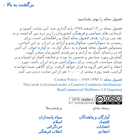
برگشت به بالا
فضول محله را بهتر بشناسید
فضول محله در ۱۳ اسفند ۱۳۸۷ پایه گذاری شد. این سایت کمبود و
نارسایی های
سیاسی
و
فرهنگی
کشورمان را زیر ذره بین گذاشته، و به
نقد می پردازد. هدف فضول محله کمک و راهگشایی است برای
رسیدن به
دموکراسی
،
سکولارسم
و
آزادی
در ایران. بر این اساس،
مسئولین فضول محله همواره به دنبال آوازند، نه
آوازه خوان
. آن کس
که در راستای کمک به آزادی و سربلندی کشورمان سخن گوید،
گفتارش مورد ستایش و تحسین ما بوده، و چنانچه گفتار او اشتباه و بر
مبنای سیاست نادرست برای
دموکراسی
مردم ایران باشد، مورد
انتقاد و اعتراض گروه ما قرار خواهد گرفت. برای آگاهی شما خواننده
گرامی، همه روزه بیشتر از ۱۰،۰۰۰ نفر از این سایت دیدن می کنند.
فضول محله
© ۱۳۹۳-۱۳۸۷ -
Cookie Policy
This work is licensed under a
Creative Commons Attribution-
NonCommercial-NoDerivs 3.0 Unported
رسته بندي
برچسب‌ها
آوارگان و پناهندگان
سپاه پاسداران
اقتصاد
اسلام
انتخابات
خردگرائی
انتقادی
انقلاب فرهنگی