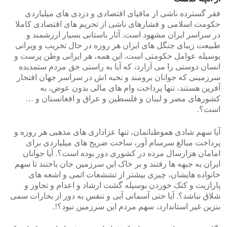
فقر گسترده ناشی از مافیای اقتصادی و دزدی های میلیاردی
حکومت اسلامی و فشارهای ناشی از تحریم های اقتصادی کاملا
در سراسر ایران مشهود است. آثار باستانی بسیار ارزشمند و
طبیعت زیبای جنگل های ایران هر روزه در حال تخریب و ویرانی
بوسیله عوامل حکومتی است. این همه، هر ایرانی وطن پرست و
انسان دوستی را می آزارد، که آیا به راستی حق مردم ستمدیده
سرزمینی که جوانان برومند و نخبه اش در سراسر جهان افتخار
آفرین هستند، تنها پرداخت وام های مالی بدون عوض، به
کشورهای مصر و لبنان و فلسطین و عراق و افغانستان و …
است؟.
آیا سهم شادی هموطنانمان، تنها عزاداری های مذهبی هر روزه و
پرداخت مبالغ سرسام آور، ساخت ضریح های میلیاردی برای
امامان هزارسال مرده در کشوری دور بوده است؟. آیا جوانان
ایران به جبهه ها رفتند و بر خاک این سرزمین جان باختند تا سهم
خانواده هایشان، چیزی بیشتر از تششعات اتمی و اشعه های
پارازیت و کتک خوردن بوسیله گشت ارشاد و اعدام و تجاوز و
شلاق نباشد؟. آیا حتی آسمانی آبی و تنفس به دور از بخارات سمی
بنزین غیر استاندارد، سهم مردم این سرزمین نبود؟!.