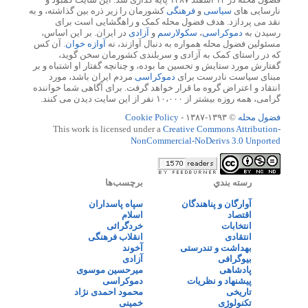
نارسایی های
سیاسی
و
فرهنگی
کشورمان را زیر ذره بین گذاشته، و به
نقد می پردازد. هدف فضول محله کمک و راهگشایی است برای
رسیدن به
دموکراسی
،
سکولارسم
و
آزادی
در ایران. بر این اساس،
مسئولین فضول محله همواره به دنبال آوازند، نه
آوازه خوان
. آن کس
که در راستای کمک به آزادی و سربلندی کشورمان سخن گوید،
گفتارش مورد ستایش و تحسین ما بوده، و چنانچه گفتار او اشتباه و بر
مبنای سیاست نادرست برای
دموکراسی
مردم ایران باشد، مورد
انتقاد و اعتراض گروه ما قرار خواهد گرفت. برای آگاهی شما خواننده
گرامی، همه روزه بیشتر از ۱۰،۰۰۰ نفر از این سایت دیدن می کنند.
فضول محله
© ۱۳۹۳-۱۳۸۷ -
Cookie Policy
This work is licensed under a
Creative Commons Attribution-
NonCommercial-NoDerivs 3.0 Unported
رسته بندي
برچسب‌ها
آوارگان و پناهندگان
سپاه پاسداران
اقتصاد
اسلام
انتخابات
خردگرائی
انتقادی
انقلاب فرهنگی
بهداشت و تندرستی
آخوند
بیوگرافی
آزادی
پادشاهی
میرحسین موسوی
پیشنهاد و نظریات
دموکراسی
تاریخی
محمود احمدی نژاد
تکنولوژی
خمینی