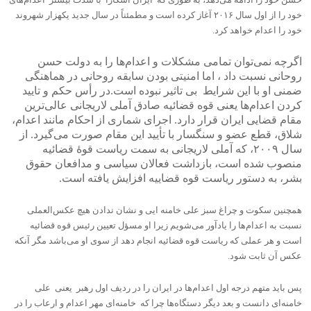
خود را از اول سال ۲۰۱۶ آغاز کرده است و مطمئناً در سال جدید یکهزار شهروند
خود را اعدام خواهد کرد.
اگرچه نمی‌توان تمامی مشکلات و اعدام‌ها را به دولت حسن
روحانی نسبت داد ، اما امنیتی بودن سابقه روحانی در هماهنگی
ضمنی او با این شرایط بی تاثیر نبوده است.در رأس حکم و تایید
کردن اعدام‌ها یعنی قوه قضائیه صادق آملی لاریجانی عالی‌ترین
مقام قضایی ایران قرار دارد. اجرای شماری از احکام مانند اعدام،
شلاق، قطع عضو و سنگسار با تأیید این مقام صورت می‌گیرد. از
سال ۲۰۰۹، که آملی لاریجانی به سمت ریاست قوهٔ قضائیه
منصوب شده‌ است، بازداشت فعالان سیاسی و مدافعان حقوق
بشر، به دستور ریاست قوه قضاییه افزایش یافته است.
همچنین سکوت و چراغ سبز علی خامنه ایی و نشان ندادن هیچ عکس‌العملی
نسبت به اعدام‌ها را یادآور می‌شویم زیرا او مسؤل تعیین رئیس قوه قضائیه
است و هر عملی که ریاست قوه قضائیه انجام دهد از سوی او می‌باشد مگر آنکه
عکس آن ثابت شود.
پس باید متهم درجه اول اعدام‌ها در ایران را در ردیف اول رهبر یعنی علی
خامنه‌ای دانست و بعد دیگر دستگاه‌ها چرا که خامنه‌ای مهر اعدام و ارعاب را در