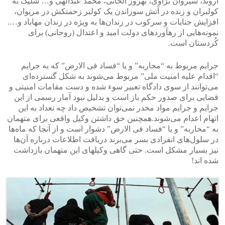
آروند، سیروان نژاوی، بهروز آلخانی، محمد عبدالهی و… شلیک به
کولبران و زنده در آتش سوزاندن یک کولبر زحمتکش در مریوان،
افزایش جنایات و سرکوب در زندان‌ها به ویژه در زندان مهاباد و….
نمونه‌هایی از رهآوردهای دولت امید و اعتدال (روحانی) برای
کُردستان است.
جرایم مربوط به “محاربه” و یا “فساد فی الارض” که به جرایم
“اقدام علیه امنیت ملی” مربوط می‌شوند به شکل گسترده‌ای
می‌توانند از سوی دادگاه تعبیر سوء شدە و دست مقامات امنیتی و
قضایی برای صدور حکم باز است و بدلیل نبود آمار رسمی از این
جرایم و جرایم مواد مخدر نمی‌توان تشخیص داد چه تعداد به این
اتهام اعدام می‌شوند.همچنین حق داشتن وکیل واقعی برای متهمان
به “محاربه” و یا “فساد فی الارض” دشوار است و از آنجا که ماه‌ها
در سلول‌های انفرادی بسر می‌برند دریافت اطلاعات درباره آن‌ها
نیز بسیار مشکل است. حتی گاهی وکیلهای این متهمان بازداشت
شده اند!