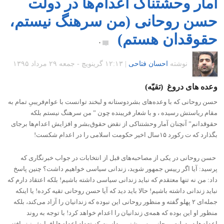
آمار وحشتناک اعدام‌ها در دولت
حسن روحانی (من سرهنگ نیستم،
حقوقدان هستم)
۰
نوشته
احسان فتاحی
|
۱۲:۱۳ گرينويچ - جمعه ۲۹ مرداد ۱۳۹۵
وعده های دروغ (تقیّه)
حسن روحانی که با وعده‌های بشردوستانه و لبخند توانست با عوام‌فریبیِ تمام به
مقام ریاستش رسیده ، و با شعار فریبنده چون ” من سرهنگ نیستم بلکه
حقوقدانم” آنچنان آمار وحشتناکی از نقض حقوق‌بشر و افزایش اعدام‌ها برجای
بگذارد که ت رکورد ١۵سال اخیر حکومت اسلامی را در اعدام شکست!
حسن روحانی در یکی از مصاحبه‌های قبل از انتخابات در جواب خبرنگاری که
پرسید: آیا اگر رییس جمهور شوید، زندانی سیاسی خواهیم داشت؟ چنین پاسخ
داد: من نه تنها معتقدم که نباید زندانی سیاسی داشته باشیم! بلکه اعتقاد دارم که
نباید زندانی داشته باشیم! حالا باید دید که آیا حسن روحانی تقیه کرده! یا اینکه
جمله‌ای ۲ پهلو گفته و منظور روحانی این نبوده که زندانیان را آزاد می‌کند، بلکه
منظور او این بوده که همه‌ی زندانیان را اعدام خواهد کرد! با توجه به روند
اعدام‌ها در دولت روحانی به روشنی پیداست که تعداد اعدام‌ها افرایش نیز یافته،