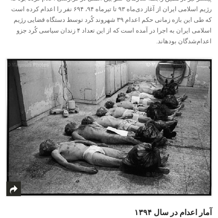
رژیم اسلامی ایران از آغاز دی‌ماه ٩٣ تا تیرماه ٩۴، ۶٩۴ نفر را اعدام کرده است
که طی این بازه زمانی حکم اعدام ٣٩ شهروند کُرد توسط دستگاه قضایی رژیم
اسلامی ایران به اجرا در آمده است که از این تعداد ۴ زندان سیاسی کُرد جزو
اعدام‌شدگان بود‎ه‎اند.
آمار اعدام در سال ١٣٩۴