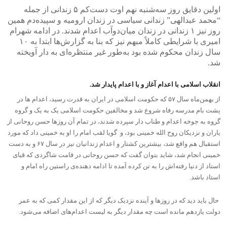
اولین دقایق روز سه‌شنبه نهم اوت دست‌کم ۵ زندانی از جمله
“محمد عبدالهی” زندانی سیاسی در زندان ارومیه و سپیده‌دم همین
روز نیز ۱ زندانی در زندان میان‌دوآب اعدام شدند. در ادامه شهرام
امیری با شرایطی کاملاً مبهم نیز که بنا به گزارش‌ها ابتدا به ۱۰
سال زندان محکوم شده بود به‌طور غیر منتظره‌ای به دار آویخته
شد.
انقلاب اسلامی با اعدام آغاز و با اعدام پایدار شد.
از بهمن‌ماه سال ۵۷ که حکومت اسلامی در ایران به قدرت رسید، اعدام ها در
پشت بام مدرسه رفاه شروع شد و مخالفین حکومت اسلامی یک به یک و گروه
گروه به جوخه اعدام و طناب دار سپرده شدند، در تمام آن روزها حسن روحانی از
یاران و نزدیکان روح الله خمینی بود، و گویا لقب امام را او به خمینی داد که مورد
استقبال هم واقع شد، بیشترین کشتار و اعدام زندانیان نیز در سال ۶۷ و به دست
خمینی انجام شد، شاید بتوان گفت که حسن روحانی در قامت شاگردی که قبای
استاد از دنیا رفته‌اش را به تن کرده آمده تا ادامه دهنده‌ی راستین راه امام و
استاد باشد.
حال باید دید که در روزها و آینده نزدیک دیگر که از این مقدار کمی که به عمر
دولت یازدهم مانده است چه مقدار دیگر به لیست اعدام‌های اضافه می‌شود.