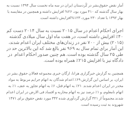
آمار نقض حقوق‌بشر در کُردستان ایران در سە ماه نخست سال ١٣٩۴ نسبت به
بهار سال گذشته که ۴١٠ مورد بود، ٢۶% افزایش داشته و همچنین در مقایسه با
بهار ١٣٩٢ با تعداد ٢٣٠ مورد، ١٢٣%افزایش داشته است.
اجرای احکام اعدام در سال ۲۰۱۵ نسبت به سال ۲۰۱۴ دست کم
۴۰٪ افزایش داشته است، در هفت ماه اول سال میلادی گذشته
(۲۰۱۵) بیش از ۷۰۰ نفر در زندان‌های مختلف ایران اعدام شدند،
این آمار برای تمام سال به ۹۶۹ نفر بالغ شد که این بالاترین حد در
طی ۲۵ سال گذشته بوده است. هم چنین صدور احکام اعدام در
دادگاه نیز با افزایش ۲۱۵٪ همراه بوده است.
همچنین به گزارش خبرگزاری هرانا، ارگان خبری مجموعه فعالان حقوق بشر در
ایران، بر اساس این گزارش ۶۹٪ اعدام شدگان به اتهام جرایم مربوط به مواد
مخدر در ایران اعدام شدند. ۲۱٪ به اتهام قتل، ۶٪ به اتهام تجاوز به عنف، ۱٪ به
اتهام نامعلوم، و ۱٪ درصد نیز به اتهام محاربه و افساد فی الارض در ایران اعدام
شدند.مجموماً از ۳۲۱ گزارش گردآوری شده ۳۴۲ مورد نقض حقوق برای ۱۴۷۱
شهروند به ثبت رسیده است.