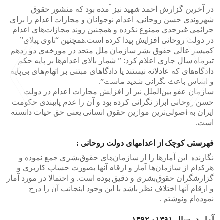
در آخرین گزارش احمد شهید نیز آمده بود که منشور حقوق
شهروندی حسن روحانی، اعدام نوجوانان و مجازات اعدام را برای
جرائمی غیرجدی ممنوع نکرده و همچنین روند مجازات‌های اعدام
در دولت روحانی افزایش پیدا کرده است.همچنین “ناوی پیلای”
کمیسر عالی حقوق بشر سازمان ملل متحد در مورخەی دوازدهم
تیرماه سال جاری اعلام کرد: ” شمار بالای اعدام‌ها بر پایه حکم
دادگاه‌های که عادلانه نیستند یا دادگاهای مبتنی بر اتهام‌های بی‌پایه
و اساس باعث نگرانی شدید ماست”.
سازمان عفو بین‌الملل نیز از افزایش مجازات اعدام در دولت
حسن روحانی ابراز نگرانی کرده بود و آن را عدم پایبندی حکومت
ایران به اصولی‌ترین موازین حقوق انسانی یعنی حق حیات دانسته
است.
>
<
فهرستی کوچک از اعدامهای دولت روحانی :
نگارنده این آمارها را از سازمان‌های حقوق‌بشری جمع نموده و
هرکدام از سازمان‌ها آمار و ارقام آنها بصورت حساب کاربری و
گزارشگران حقوق‌بشری و دقیق بوده است. و احتمالا در مورد آمار
و ارقام آنها اختلاف نظر باشد با این وجود اینجانب آن را درج
نموده‌ام ونوشتم .
آمار در سال ١٣٩١و ١٣٩٢