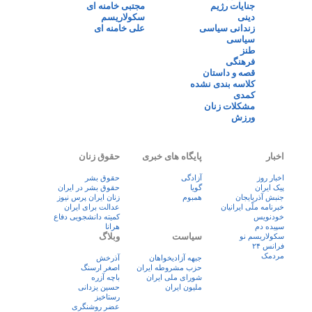
جنایات رژیم
مجتبی خامنه ای
دینی
سکولاریسم
زندانی سیاسی
علی خامنه ای
سیاسی
طنز
فرهنگی
قصه و داستان
کلاسه بندی نشده
کمدی
مشکلات زنان
ورزش
اخبار
پایگاه های خبری
حقوق زنان
اخبار روز
آزادگی
حقوق بشر
پيک ايران
گویا
حقوق بشر در ایران
جنبش آذربایجان
همبوم
زنان ايران پرس نيوز
خبرنامه ملّی ایرانیان
عدالت برای ایران
خودنویس
کمیته دانشجویی دفاع
سپیده دم
هرانا
سیاست
وبلاگ
سکولاریسم نو
فرانس ۲۴
مردمک
جبهه آزادیخواهان
آذرخش
حزب مشروطه ایران
اصغر ارسنگ
شورای ملی ایران
باچه آزره
ملیون ایران
حسین یزدانی
رستاخیز
عضر روشنگری