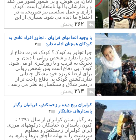
نادان، بی هوش، و بی شعور تصور می کنند
و رفتارشان با آنها نامتعادل است. کودک
آزاری و عمل سکسی نیز شوربختانه در
اجتماع ما دیده می شود. بسیاری از این
تجاوزهای به حریم کودکان، ناگفته و پنهان
۲۶۲
پخش
می ماند.
با وجود اعدامهای فراوان ، تجاوز افراد عادی به
کودکان همچنان ادامه دارد.
۳
چرا تجاوز به کودک؟ کودک قدرت دفاع از
خود را ندارد و شخص روانی با دیدن او
تحریک به فریب و یا زورگیری او می شود.
کودک بی دفاع است پس شخص روانی
برای ارضا غریزه خود مشکل چندانی
ندارد.کشتن کودک بی دفاع راحت تر از
دردسر شلاق و سنگسار به نظر می رسد ،
پس متجاوز از ترس شلاق و اعدام ، اقدام
۲۱۳
پخش
به کشتن کودک می کند. آیا اعدام از جرم و
جنایت کاسته؟ حقیقت تلخی که جامعه
کولبران رنج دیده و زحمتکش، قربانیان رگبار
ایران بدان بی توجه است ، آنکه کشتن یک
انسان بوسیله قانون هیچگاه دردی از
پاسدارهای جنایتکار
۳
اجتماع را حل نکرده است. ریشه و بنیان
به رگبار بستن کولبران از سال ۱۳۹۱ تا
جرم و جنایت فرد نیست. این جامعه است
کنون، پاسداران جنایتکار، درکوههای مرزی
که فردی را در محیطی آلوده و خشن ،
ایران کولبران زحمتکش و مظلوم
همراه با فقر و تبعیض به جایی رسانیده که
سردشت را به بهانه قاچاق بارها و بارها به
با وجود دانستن احتمال اعدام ، باز هم به