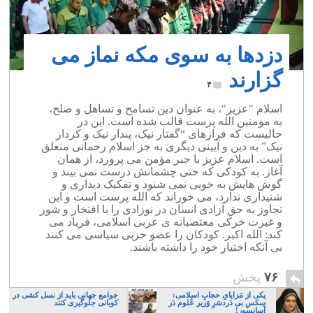
دزدها به سوی مکه نماز می
گزارند
۴
اسلام "عزیز"، به عنوان دین تسامح و تساهل و صلح،
به مومنین الله پرست قالب شده است. این در
حالیست که فرازهای “گفتار نیک، پندار نیک و کردار
نیک” به دین و آیینی دیگری به جز اسلام رحمانی متعلق
است. اسلام عزیز با جبر مؤمن می پرورد، از همان
آغاز. به کودکی که حتی چشمانش درست نمی بیند و
گوش هایش به خوبی نمی شنود و تفکیک دیداری و
شنیداری ندارد، می خوراند که الله پرست است و این
تجاوز به حق آزادی انسان در نوزادی را با افتخار و شور
و غیرت خرکی معتصبانه ی عربی اسلامی، فریاد می
کند: الله اکبر. کودکان را عضو حزبی سیاسی می کنند
بی آنکه اختیار خود را داشته باشند.
۷۶
پخش
یکی از مَزایایِ حجابِ اسلامی:
جوامع جهانی باید از نسل کشی در
سکسِ بی دَردسَرِ وَزیر عُلوم دَر
کوبانی جلوگیری کنند
آسانسور!