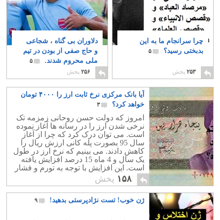
چرا سرانجام ما به این
دلاوران بی گناه ، شجاعی
بدبختی رسید؟
و حاج صفی از بودن در تیم
۵
ملی محروم شدند.
۵
۲۵۳
پخش
۲۵۶
پخش
آیا بانک مرکزی نرخ ثابت ارز را ۴۰۰۰ تومان
خواهد کرد؟
۳
امروز که دولت حسن روحانی زمزمه تک
نرخی شدن ارز را در رسانه ها آغاز نموده
است. می توان درک کرد که چرا از آغاز
سال 95 بصورت پله کانی ارزش ریال را
کاهش دادند. می بینیم که نرخ ارز در طول
یک سال و 4 ماه 15 درصد افزایش یافته
است. این افزایش با توجه به تورم و فشار
بازار طبیعی بوده است. اما برای تک نرخی
۱۵۸
پخش
شدن ارز کافی نیست! طبیعتاً قطع ارز
دولتی می تواند یک شوک به بازار ایران
ژن خوب! تست نژادپرستی بدهید!
۹
باشد و بانک مرکزی برای گذار از دو نرخی
بودن ارز باید مقداری درد مضاعف را به
مردم فلک زده انتقال دهد!