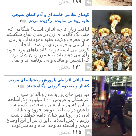
۱۸۹
پخش
است و شعار داده است. غم غزه و لبنان
است که ما را بجایی رسانیده است که وزیر
کودتای نظامی خامنه ای و آدم کشان بسیجی
خارجه امریکا برای شاد کردن شیوخ
ثروتمند سعودی نام خلیج فارس را جعل
علیه روحانی نماینده برگزیده مردم
۲
می نماید. کسی که خودش به فکر خود و
لیاقت زنان تا چه اندازه است؟ هنگامی که
منافعش نیست ، چه دلیلی دارد که دیگری
حتی یک کاندیدای زن در میان شاخ شکسته
برایش دل بسوزاند؟!
های معرف ولایت فقیه وجود ندارد و زنان
به آرامی و خونسردی در صف انتخاب
کردن می ایستند و به کاندیداهای مرد آخوند
رأی می دهند باید به شعور زنان شک برد
که اینچنین وامانده و بی برنامه اند و نمی
توانند از حقوق خود دفاع کنند!!.
۱۷۱
پخش
مسلمانان افراطی با یورش وحشیانه ای موجب
کشتار و مصدوم گروهی بیگناه شدند
۱
دیداربی جای پرزیدنت رونالد ترامپ از
عربستان و فروش ۴۰۰ میلیارد دلاراسلحه
به این کشور نا آرام بر وسعت و گسترش
داعش در منطقه خواهد افزود و جنایات
آنان در اروپا هم چنان ادامه خواهد داشت.
رژیم داعش اسلامی ایران نیز از این اوضاع
درهم و آشفته به وجد آمده و به سرکوب
مردم و جنایات خود ادامه خواهد داد.
۱۱۵
پخش