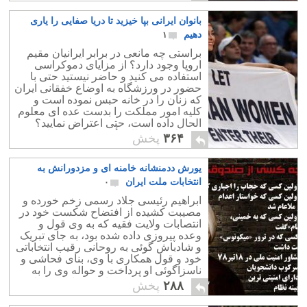
بانوان ایرانی بپا خیزید تا دریا صفایی را یاری
دهیم
۱
براستی چه مانعی در برابر ایرانیان مقیم
اروپا وجود دارد؟ از مزایای دموکراسی
استفاده می کنید و حاضر نیستید حتی با
حضور در ورزشگاه به اوضاع خفقانی ایران
که زنان را در خانه حبس نموده است و
کلیه امور مملکت را بدست عده ای معلوم
الحال داده است، حتی اعتراض نمایید؟
فقط می توانید از رأی دادن به روحانی
۳۶۴
پخش
سلفی بگیرید؟! باور کنید در اروپا اعتراض
رایگان است! در اروپا می توان براحتی
یورش ددمنشانه خامنه ای و مزدورانش به
انتقاد نمود ، اما با این وجود بسیار در آور و
مایه شرم ماست که بانو صفایی تنهاست.
انتخابات ملت ایران
۰
کاری که دریا صفایی انجام می دهد برای
ابراهیم رئیسی جلاد رسمی زخم خورده و
خودش نیست ، برای آینده وطنش است و
مصیبت کشیده از افتضاح شکست خود در
ما باید شرمسار باشیم اگر می توانیم در
انتصابات ولایت فقیه که به وی قول و
کنار دریا باشیم ولی اینکار ساده را نیز
وعده پیروزی داده شده بود، به جای تبریک
انجام ندهیم. وای بر ما!
و شادباش گوئی به روحانی رقیب انتخاباتی
خود و قول همکاری با وی، بنای فحاشی و
ناسزاگوئی او پرداخت و حواله وی را به
جسد خاک شده و به باد رفته امام رضا که
۲۸۸
پخش
در زنده بودن خود نیز فردی بیکاره و
بیسواد بود پرداخت.