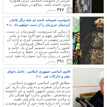
نگرانی از حکومت اسلامی ایران همواره
وجود داشته باشد. منافع در دیپلماسی
حرف اول را می زند و بعید نیست که
۳۷۶
پخش
روسیه بخاطر منافعی که در غرب و امریکا
دارد دست از حمایت از ایران بردارد و
باسیاست خصمانه خامنه ای شاه دیگر قاجار،
فشارها برای پایان نظام ولایت فقیه بیش
از پیش گردد. فشارهایی که چند سال پیش
کردستان عزیزمان را از دست خواهیم داد
۴
بر بشار اسد وارد می شد و او هم بالاخره
تا زمانی که سرنوشت کشورمان در دست
مجبور شده است مخالفان خود را به
یک دیکتاتور نفهم و خودکامه بوده و ملت
رسمیت بشناسد و در کنفرانس برلین
کمترین سهمی در تصمیم گیری و اداره آن
نماینده اسد در کنار مخالفان پای یک میز
نداشته باشند باید انتظار فروپاشی آن
مذاکره بنشیند.
کشور را داشت. تصمیم گیری یک جانبه و
دخالت نداشتن مردم در حفظ و حراست
کشور در زمان یزدگرد سوم راه نفوذ عرب
وحشی بیابانگردبه درون مرزهای ایران را
۲۹۱
پخش
بازکرد.
قانون اساسی جمهوری اسلامی ، عامل دعوای
رهبر و تدارکات چی
۲
مطابق قانون اساسی جمهوری اسلامی ،
مردم ایران صغیرند و به ولی نیاز دارند. این
مردم چه رئیس جمهور باشند و چه دانشمند
و متخصص ، تفاوتی ندارد! آنها همگی نیاز
به ولایت شخصی دارند بنام ولی فقیه.
اوست که درباره همه چیز از لباس پوشیدن