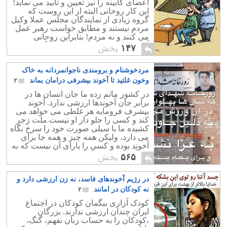
اعضای کابینه را نیز تعیین و تأیید می نماید!
دارد.
این کار روحانی البته از این روست که
گروه زیادی از نمایندگان مجلس عملا وکیل
مردم نیستند و مطابق خواست رهبر عمل
می کنند و نه مردم! بنابراین روحانی
آشکارا این موضوع را به چالش گرفته
۱۴۷
پخش
است و نشان داده است که مجلس فعلی
دکور است ؛ یعنی بالاتر از اصطبل ، باید به
مردخوشنام و برومندی ناجوانمردانه به خاک
مهتر اسبان مراجعه نمود تا کابینه چینش
شود.
وخون غلتید تا آخوند بیشرفی درامان بماند
۲
در کشور ماتم زده ما جان انسان ها در
برابر جان آخوندها ارزشی ندارد. آخوند
بیشرف فرومایه هر غلطی می خواهد می
کند و کسی را جلو دار او نیست.ملت زجر
کشیده ما با سیلی صورت خود را سرخ نگاه
می دارد، ولیکن همه چیز و همه جا برای
آخوند بوده و کسی را یارای آن نیست که به
یک آخوند پیزری بگوید بالای چشمت
۵۶۵
پخش
ابروست.
در رژیم آخوندهای فاسد، نه زن ارزشی دارد و
نه کودکان در امانند
۲
کودک آزاری بیگمان کودکان در اجتماع
ایران چندان ارزشی ندارند. بزرگان
،کودکان را به حساب زبان نفهم، گنگ،