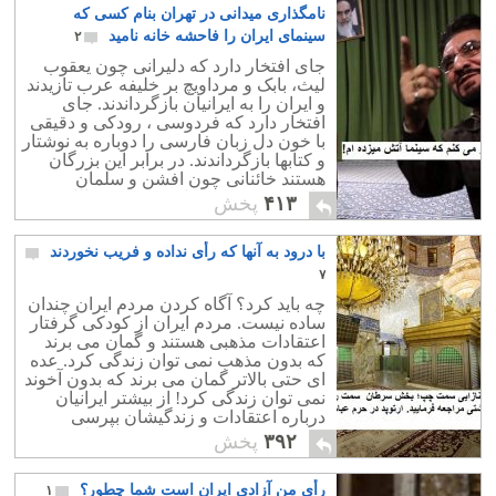
نامگذاری میدانی در تهران بنام کسی که
سینمای ایران را فاحشه خانه نامید
۲
جای افتخار دارد که دلیرانی چون یعقوب
لیث، بابک و مرداویچ بر خلیفه عرب تازیدند
و ایران را به ایرانیان بازگرداندند. جای
افتخار دارد که فردوسی ، رودکی و دقیقی
با خون دل زبان فارسی را دوباره به نوشتار
و کتابها بازگرداندند. در برابر این بزرگان
هستند خائنانی چون افشن و سلمان
فارسی. هستند خائنانی چون فرج الله
۴۱۳
پخش
سلحشور و خامنه ای. ملت ایران باید تا
جان در بدن دارند ، تا توان در دستها دارند
با درود به آنها که رأی نداده و فریب نخوردند
این نامهای جعلی را از معابر پاک نمایند و
تسلیم خیانت پیشگی آخوند به فرهنگ و
۷
زبان ایران نشوند. پاینده باد ایران زمین.
چه باید کرد؟ آگاه کردن مردم ایران چندان
سرنگون باد جمهوری عربی ایران.
ساده نیست. مردم ایران از کودکی گرفتار
اعتقادات مذهبی هستند و گمان می برند
که بدون مذهب نمی توان زندگی کرد. عده
ای حتی بالاتر گمان می برند که بدون آخوند
نمی توان زندگی کرد! از بیشتر ایرانیان
درباره اعتقادات و زندگیشان بپرسی
بسرعت شروع به داد سخن دادن از
۳۹۲
پخش
امامزاده و اباالفضل و کمکهای زهرا به
کسب و کارشان می گویند! براستی این
رأی من آزادی ایران است شما چطور؟
مردگان چه دخالتی در کسب و کار این
۱