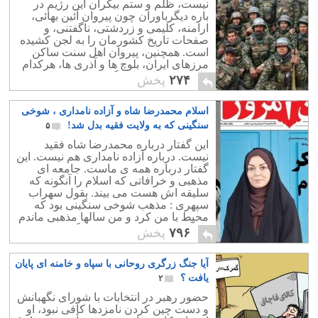
نیست، ظلم و ستم بیکران این رژیم در
باره دیگرباوران چون پیروان آئین بهائی،
ارامنه، کلیمی و زردشتی، ناگفتنی، و
صفحات تاریخ کشورمان را به لجن کشیده
است. همچنین، پیروان اهل سنت ساکن
مرزهای ایران، بلوچ ها و آذری ها، هرکدام
طعم تلخ جنایت این گروه بی خدا را چشیده
۲۷۴
پخش
اند.
اسلام محمدرضا شاه و آزاده نامداری ، شوخی
سنگینی که به ولایت فقیه بدل شد!
۵
این گفتار درباره محمدرضا شاه فقید
نیست. درباره آزاده نامداری هم نیست. این
گفتار درباره همه ی ماست. جامعه ای
مذهبی و خرافاتی که اسلام را آنگونه که
سلیقه اش هست می بیند. بقول سهراب
سپهری : مذهب شوخی سنگینی بود که
محیط با من کرد و من سالها مذهبی ماندم
بی آنکه خدایی داشته باشم. اگر به فیلم ،
۷۹۶
پخش
شعر ، موسیقی و داستانهای دهه های 30 تا
60 بنگریم بیشتر آنها بوی مذهب دارد.
آیا جنگ زرگری روحانی با سپاه و خامنه ای پایان
مذهبی بودن در خون و رگ نویسندگان و
هنر مندان ایرانی است و ایرانیان مذهب
یافت ؟
۲
شیعه را هویت و فرهنگ خود قلمداد نموده
حضور رهبر در انتخابات با شورای نگهبانش
اند. اما با بررسی بیشتر متوجه می شویم
و دست چین کردن نامزدها کافی نبود، او
که این مذهب با اسلام واقعی فاصله بسیار