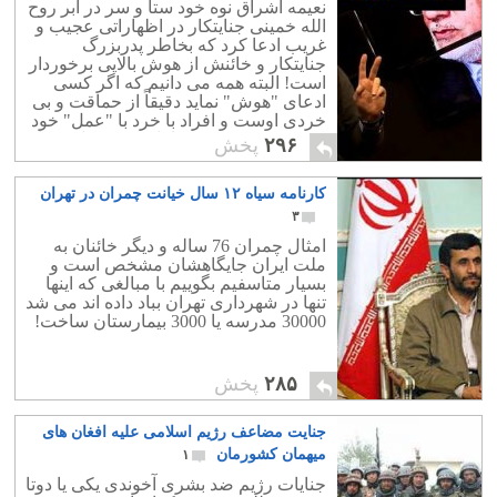
نعیمه اشراق نوه خود ستا و سر در ابر روح
الله خمینی جنایتکار در اظهاراتی عجیب و
غریب ادعا کرد که بخاطر پدربزرگ
جنایتکار و خائنش از هوش بالایی برخوردار
است! البته همه می دانیم که اگر کسی
ادعای "هوش" نماید دقیقاً از حماقت و بی
خردی اوست و افراد با خرد با "عمل" خود
هوش و خرد خویش را ثابت می نمایند ، با
۲۹۶
پخش
تواضع و بی آنکه درباره اش ادعایی کنند.
نمونه آشکار آن بانوی نابغه و فقید ایرانی
کارنامه سیاه ۱۲ سال خیانت چمران در تهران
زنده یاد مریم میرزاخانی بود.یا فرزند محمد
رضا عارف با اظهاراتی بسیار شرم آور
۳
بجای اعتراف به اینکه موقعیت سیاسی پدر
امثال چمران 76 ساله و دیگر خائنان به
و مادرش او را به جا و مکان امروزش
ملت ایران جایگاهشان مشخص است و
رسانیده ، می گوید که با بی خردی تمام و
بسیار متاسفیم بگوییم با مبالغی که اینها
کمال نشان داد که پدر و مادرش فرصت
تنها در شهرداری تهران بباد داده اند می شد
کافی برای تربیت او را نداشته اند.
30000 مدرسه یا 3000 بیمارستان ساخت!
۲۸۵
پخش
جنایت مضاعف رژیم اسلامی علیه افغان های
میهمان کشورمان
۱
جنایات رژیم ضد بشری آخوندی یکی یا دوتا