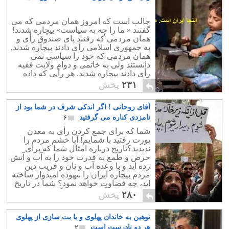
مردم داشته و یا دارند؟ آیا کسب و کار
ژاپنی ها که اصلاً خدایی ندارند نمی چرخد؟
جالب است که امروز همان مردمی که می
یا اینکه آنها هم زهرایی دارند که البته ظاهراً
گفتند « ما را چه به سیاست» بیچاره شدند!
زهرای ژاپنی از زهرای عرب بیشتر پول
همان مردمی که رفتند پای صندوق رأی و
دارد!
به جمهوری اسلامی رأی دادند بیچاره شدند.
همان مردمی که خود را سیاسی نمی
دانستند ولی به خاتمی و دوام ولایت فقیه
رأی دادند بیچاره شدند. هر رأیی که داده
می شود، عمر این رژیم خونخوار که دشمن
۲۳۱
پخش
ملت و ملیّت ایران است تداوم خواهد یافت
و آب است به آسیاب دشمن ملت .دشمن
آقای روحانی ! اگر اندکی شرف در شما بود از
واقعی ملّت و منافع ملّی ایران که همانا
آخوند دزد و جنایتکار است . رأی من
نامزدی کناره می گرفتید
۶
سرنگونی است . شما چطور؟
شما که برای جمع کردن رأی به معدن
یورت رفتید با شمایم! آیا خشم مردم را
ندیدید؟تاریخ درباره امثال شما که برای
حرص و طمع به قدرت خود را به آب و آتش
زده اید و با وعده آب و نان و فریب دین
مردم بیچاره ایران را بیهوده امیدوار ساخته
اید، چه قضاوت خواهد نمود؟ شما در تاریخ
ایران ذره ای آبرو ندارید و اگر اندکی شرف
۲۸۰
پخش
داشتید ، کناره می گرفتید و با شجاعتی که
در شما نمی بینم از مردم ایران بابت این 38
توهین به خاندان پهلوی و یا بت سازی از پهلوی
سال خفت و خواری شان پوزش می
طلبیدید.
هر دو نادرست است
۲