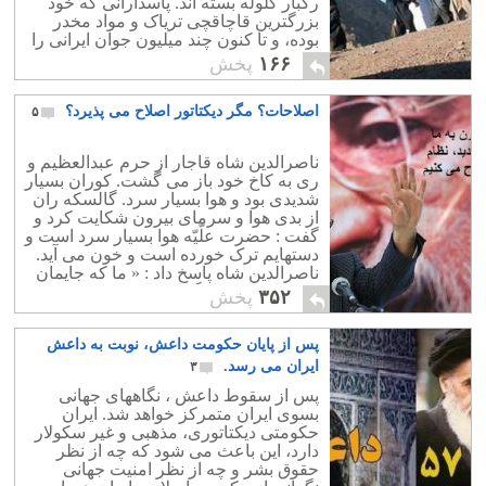
رگبار گلوله بسته اند. پاسدارانی که خود
بزهکاری و جنایت دست می زند.
بزرگترین قاچاقچی تریاک و مواد مخدر
بوده، و تا کنون چند میلیون جوان ایرانی را
معتاد و کشورمان را ورشکسته نمودند.
۱۶۶
پخش
اصلاحات؟ مگر دیکتاتور اصلاح می پذیرد؟
۵
ناصرالدین شاه قاجار از حرم عبدالعظیم و
ری به کاخ خود باز می گشت. کوران بسیار
شدیدی بود و هوا بسیار سرد. گالسکه ران
از بدی هوا و سرمای بیرون شکایت کرد و
گفت : حضرت علّیّه هوا بسیار سرد است و
دستهایم ترک خورده است و خون می آید.
ناصرالدین شاه پاسخ داد : « ما که جایمان
خوب است » . اینگونه بود که 50 سال
۳۵۲
پخش
بدست چنین شاه بی عرضه و احمقی اداره
شد! جایش خوب بود! به همین حال است
پس از پایان حکومت داعش، نوبت به داعش
جایگاه امثال روحانی و زیباکلام. اینها هم
جایشان گرم است.
ایران می رسد.
۳
پس از سقوط داعش ، نگاههای جهانی
بسوی ایران متمرکز خواهد شد. ایران
حکومتی دیکتاتوری، مذهبی و غیر سکولار
دارد، این باعث می شود که چه از نظر
حقوق بشر و چه از نظر امنیت جهانی