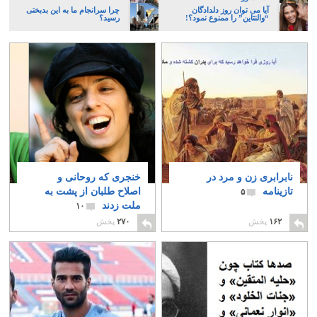
آیا می توان روز دلدادگان
چرا سرانجام ما به این بدبختی
“والنتاین” را ممنوع نمود؟!
رسید؟
نابرابری زن و مرد در
خنجری که روحانی و
تازینامه
اصلاح طلبان از پشت به
۵
ملت زدند
۱۰
۱۶۲
پخش
۲۷۰
پخش