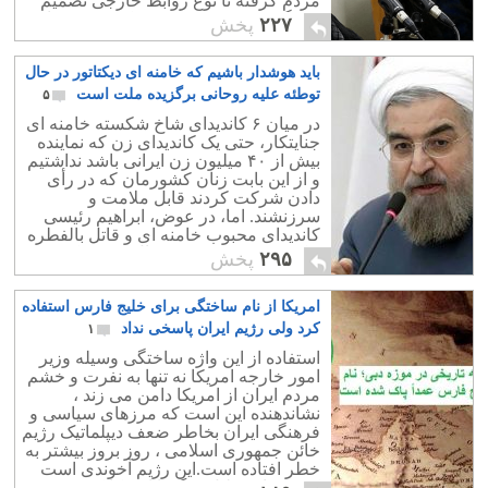
مردم گرفته تا نوع روابط خارجی تصمیم
می گیرد. موضوعی نیست که رهبر درباره
۲۲۷
پخش
اش اظهار فضل ننموده باشد. ایشان
مطابق آنچه که گفته اند ، مقامی از سوی
باید هوشدار باشیم که خامنه ای دیکتاتور در حال
خداوند بوده به مقامی الهی رسیده اند
.خبرگان رهبری تنها آن مقام را کشف
توطئه علیه روحانی برگزیده ملت است
۵
نموده اند. خوشا بحال مردم که خبرگان
در میان ۶ کاندیدای شاخ شکسته خامنه ای
ولی ایشان را کشف نمودند وگرنه بدون این
جنایتکار، حتی یک کاندیدای زن که نماینده
ولی فقیه مردم ایران نمی دانستند که برای
بیش از ۴۰ میلیون زن ایرانی باشد نداشتیم
رفتن به توالت از چه پوشکی استفاده نمایند
و از این بابت زنان کشورمان که در رأی
و شبها از ترس خود را در رختخواب خراب
دادن شرکت کردند قابل ملامت و
می کردند.
سرزنشند. اما، در عوض، ابراهیم رئیسی
کاندیدای محبوب خامنه ای و قاتل بالفطره
و کشنده ۳۸۰۰ نفر در سال ۶۷ شرکت
۲۹۵
پخش
داشت.
امریکا از نام ساختگی برای خلیج فارس استفاده
کرد ولی رژیم ایران پاسخی نداد
۱
استفاده از این واژه ساختگی وسیله وزیر
امور خارجه امریکا نه تنها به نفرت و خشم
مردم ایران از امریکا دامن می زند ،
نشاندهنده این است که مرزهای سیاسی و
فرهنگی ایران بخاطر ضعف دیپلماتیک رژیم
خائن جمهوری اسلامی ، روز بروز بیشتر به
خطر افتاده است.این رژیم آخوندی است
که مرتبا بر طبل جنگ با امریکا کوبیده