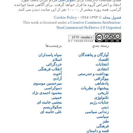
انتقاد و اعتراض گروه ما قرار خواهد گرفت. برای آگاهی شما خواننده
گرامی، همه روزه بیشتر از ۱۰،۰۰۰ نفر از این سایت دیدن می کنند.
فضول محله
© ۱۳۹۳-۱۳۸۷ -
Cookie Policy
This work is licensed under a
Creative Commons Attribution-
NonCommercial-NoDerivs 3.0 Unported
رسته بندي
برچسب‌ها
آوارگان و پناهندگان
سپاه پاسداران
اقتصاد
اسلام
انتخابات
خردگرائی
انتقادی
انقلاب فرهنگی
بهداشت و تندرستی
آخوند
بیوگرافی
آزادی
پادشاهی
میرحسین موسوی
پیشنهاد و نظریات
دموکراسی
تاریخی
محمود احمدی نژاد
تکنولوژی
خمینی
جنایات رژیم
مجتبی خامنه ای
دینی
سکولاریسم
زندانی سیاسی
علی خامنه ای
سیاسی
طنز
فرهنگی
قصه و داستان