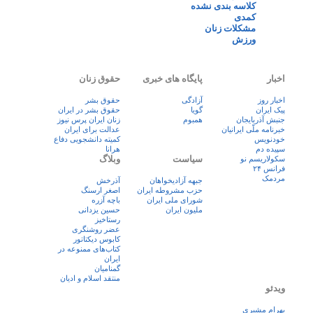
کلاسه بندی نشده
کمدی
مشکلات زنان
ورزش
اخبار
پایگاه های خبری
حقوق زنان
اخبار روز
آزادگی
حقوق بشر
پيک ايران
گویا
حقوق بشر در ایران
جنبش آذربایجان
همبوم
زنان ايران پرس نيوز
خبرنامه ملّی ایرانیان
عدالت برای ایران
خودنویس
کمیته دانشجویی دفاع
سپیده دم
هرانا
سیاست
وبلاگ
سکولاریسم نو
فرانس ۲۴
مردمک
جبهه آزادیخواهان
آذرخش
حزب مشروطه ایران
اصغر ارسنگ
شورای ملی ایران
باچه آزره
ملیون ایران
حسین یزدانی
رستاخیز
عضر روشنگری
کابوس دیکتاتور
کتاب‌های ممنوعه در
ایران
گمنامیان
منتقد اسلام و ادیان
ویدئو
بهرام مشیری