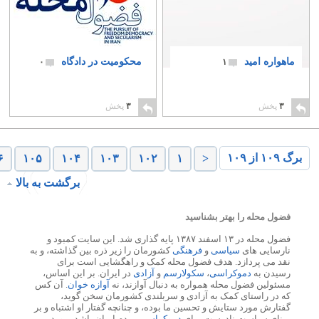
ماهواره امید
محکومیت در دادگاه
۰
۱
۳
پخش
۳
پخش
برگ ۱۰۹ از ۱۰۹
۶
۱۰۵
۱۰۴
۱۰۳
۱۰۲
۱
<
برگشت به بالا
فضول محله را بهتر بشناسید
فضول محله در ۱۳ اسفند ۱۳۸۷ پایه گذاری شد. این سایت کمبود و
نارسایی های
سیاسی
و
فرهنگی
کشورمان را زیر ذره بین گذاشته، و به
نقد می پردازد. هدف فضول محله کمک و راهگشایی است برای
رسیدن به
دموکراسی
،
سکولارسم
و
آزادی
در ایران. بر این اساس،
مسئولین فضول محله همواره به دنبال آوازند، نه
آوازه خوان
. آن کس
که در راستای کمک به آزادی و سربلندی کشورمان سخن گوید،
گفتارش مورد ستایش و تحسین ما بوده، و چنانچه گفتار او اشتباه و بر
مبنای سیاست نادرست برای
دموکراسی
مردم ایران باشد، مورد