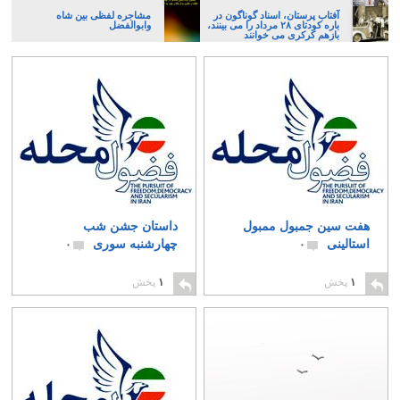
آفتاب پرستان، اسناد گوناگون در
مشاجره لفظی بین شاه
باره کودتای ۲۸ مرداد را می بینند،
وابوالفضل
بازهم کرکری می خوانند
هفت سین جمبول ممبول
داستان جشن شب
استالینی
چهارشنبه سوری
۰
۰
۱
پخش
۱
پخش