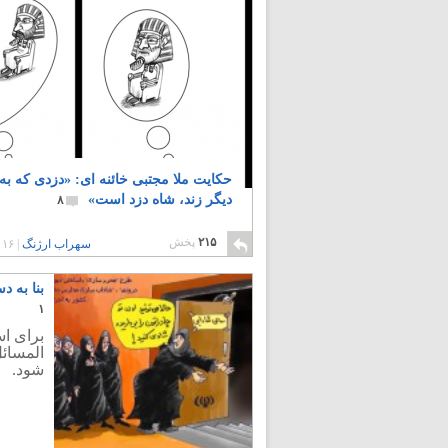
حکایت ملا مجتبی خائنه ای: «دزدی که به 
دیگر زند، شاه دزد است»
۸
۲۱۵
پخش
سهراب ارژنگ
|
۱۶ سال پیش
بنا به د
۱
برای ا
المسائل
شود.