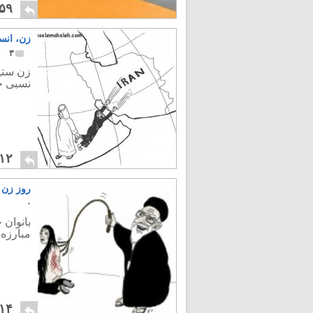
۵۹
زن، انسا
۳
زن ستی
نسبی خو
۱۲
روز زن 
۰
بانوان 
مبارزه 
۱۴