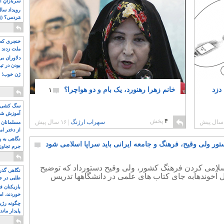
سربازانِ ا
مَردمی؟ (بَ
خنجری که 
ملت زدند
دلاوران ب
بودن در ت
ژن خوب! ت
دزد
خانم زهرا رهنورد، یک بام و دو هواچرا؟
۱
سگ کشی، 
آموزش شکن
۴
پخش
بیشتر
سهراب ارژنگ
|
۱۶ سال پیش
مسلمانان 
از دختر ام
مسلمان ه
نگاهی به پ
ستور ولی وقیح، فرهنگ و جامعه ایرانی باید سراپا اسلامی شود
جرم تجاوز
آویز شدند!
سلامی کردن فرهنگ کشور، ولی وقیح دستورداد که توضیح
نگاهی گذرا
 آخوندهابه جای کتاب های علمی در دانشگاهها تدریس
طلبی در ج
بازیکنان ف
خوردند، ام
چگونه رژی
پایدار ماند