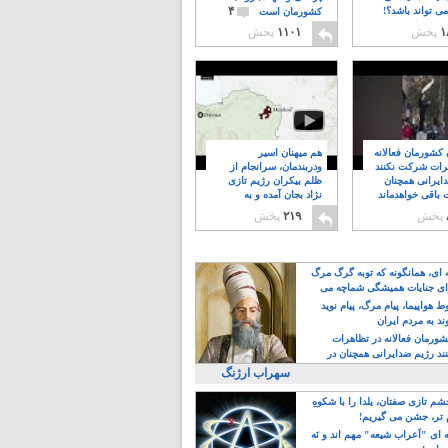
۴
ی تواند باشد؟!
کشورمان است
۱
پخش
۱۱۰۱
پخش
ن کشورمان فعالانه
هم میهنان اسیر
رات شرکت نکنند
ودربندمان، سرانجام از
ایرانی همچنان
ظلم بیکران رژیم تازی
 باقی خواهدماند
نژاد بجان آمده و به
۸
خبابانها ریختند
پخش
۲۱۹
پخش
ه ای، همانگونه که توبه گرگ مرگ
ی جنایات همیشگی شماچه می
!
 هواپیما، پیام مرگ، پیام نوید
د به مردم ایران
کشورمان فعالانه در تظاهرات
د رژیم ضدایرانی همچنان در
 خواهدماند
سهراب ارژنگ
م تازی صفتان، یلدا را با شکوهِ
 تر، جشن می گیریم!
 ای "اَعراب شیعه" مهم اند و نَه