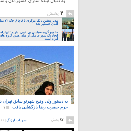
به دنبال آینده سازی کشورمان باشی
۴
پخش
مدیر پیشین ب
آلمان دستگیر شد
ما هیچ گروه سیاسی بی عیبی نداریم؛ تنها راه 
ایجاد یک شورای ملی از میان همین گروه های
ایراد است
به دستور ولی وقیح شهرنو سابق تهران د
حرم حضرت رضا بازگشایی یافت
۱
۸۷
پخش
سهراب ارژنگ
|
۱۶ سال پیش