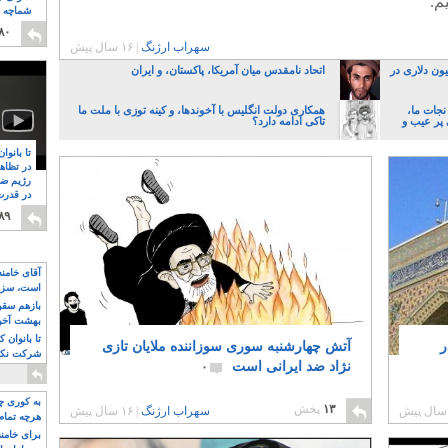
م.
شماچه م
۸
۸۰
سهراب ارژنگ
|
۱۶ سال پیش
انک مرکزی با قاچاق چک ۷۲ میلیون دلاری در
اتحاد نامقدس میان آمریکا، پاکستان، و ایران
نجات ما،
همکاری دولت انگلیس با آخوندها، و کینه توزی با ملت ما
 پر عیب و
تاکی ادامه دارد؟
تا بانوا
در تظاه
رژیم ضد
در قدرت
۸
۸۹
آقای خامن
است، سزا
تواند باشد؟
بازهم سقوط
بهشت آخون
تا بانوان 
ر
آتش چهارشنبه سوری سوزاننده ملایان تازی
شرکت نکنن
نژاد ضد ایرانی است
۰
قدرت باقی
به کوری چش
۱۳
پخش
سهراب ارژنگ
|
۱۶ سال پیش
هرچه تمام
برای خامنه