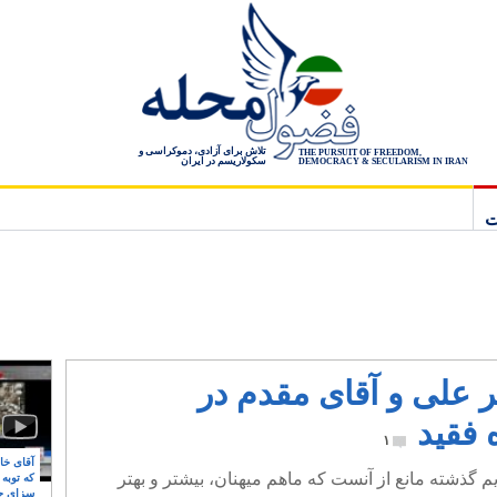
تلاش برای آزادی، دموکراسی و
THE PURSUIT OF FREEDOM,
سکولاریسم در ایران
DEMOCRACY & SECULARISM IN IRAN
ت
ر علی و آقای مقدم در
 فقید
۱
آقای خام
 گذشته مانع از آنست که ماهم میهنان، بیشتر و بهتر
که توبه
سزای ج