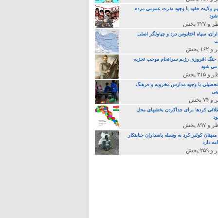
م ولایت فقیه با وجود نفرت عمومی مردم
 شود
اران، سپاه اختاپوس دزد و چپاولگر اصلی
ت
جنگ افروزی رژیم سرانجام موجب تجزیه
می شود
تحصیلی با وجود مدارس مخروبه و فرهنگ
نی
لائی کردها برای جداکردن بخشهای محل
د
یهنان کولبر کرد به وسیله پاسداران جنایتکار
مه دارد