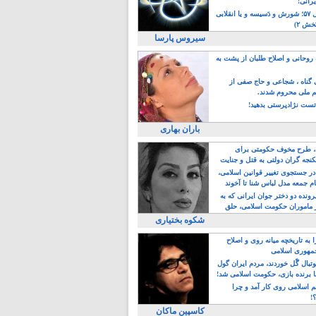
یرانی!
رویداد سال ۵۷؛ شورش و دَسیسه و یا انقلابی
خش ۲)
سیروس پارسا
روحانی و اصلاح طلبان از پشت به
ی گناه ، شجاعی و حاج صفی از
یم ملی محروم شدند.
ست نژادپرستی بدهید!
باران بهاری
طرح مخوف حکومتی برای
جه گران دولتی به قتل و جنایت
در جستجوی تغییر قوانین اسلامی،
ام جمعه مدل لباس شنا تا آخوند
مجنسگرا!
رونده دو دختر جوان ایرانی که به
 ماموران حکومت اسلامی، حلق
شکوه بختیاری
 به تاریخچه میانه روی و اصلاح
مهوری اسلامی
وتبال گًل خوردند، مردم ایران گول
ا برنده بازی، حکومت اسلامی شد!
م اسلامی روی کار آمد و چرا
؟!
کاسپین ماکان