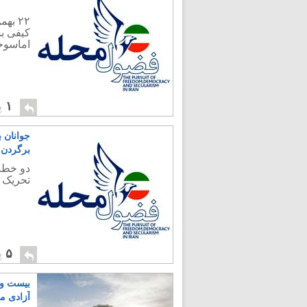
۲۲ ب
کیفی بس
اماسوخ
۱
پ
جوانان 
برگردن 
دو خطر 
تحریک 
۵
پ
بیست و 
آزادی م