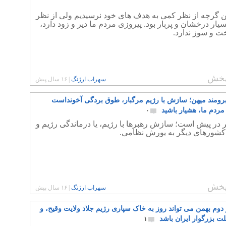
همن گرچه از نظر کمی به هدف های خود نرسیدیم ولی از نظر
یار درخشان و پربار بود. پیروزی مردم ما دیر و زود دارد،
ت و سوز ندارد.
خش
سهراب ارژنگ
|
۱۶ سال پیش
برومند میهن؛ سازش با رژیم مرگبار، طوق بردگی آخونداست
مردم ما، هشیار باشید
۰
در پیش است؛ سازش رهبرها با رژیم، یا درماندگی رژیم و
کشورهای دیگر به یورش نظامی.
خش
سهراب ارژنگ
|
۱۶ سال پیش
دوم بهمن می تواند روز به خاک سپاری رژیم جلاد ولایت وقیح، و
لت بزرگوار ایران باشد
۱