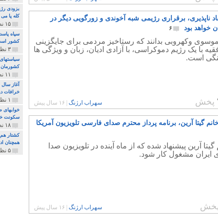
بزودی رژی
کله پا می
قاد ناپذیری، برقراری رژیمی شبه آخوندی و زورگویی دیگر در
۱۵ نظر و ۳۲۷ پخش
 خواهد بود
۶
سپاه پاسد
موسوی وکهروبی بدانند که رستاخیز مردمی برای جایگزینی
کشور اس
قیه با یک رژیم دموکراسی، با آزادی ادیان، زبان و ویژگی ها
۳ نظر و ۱۶۲ پخش
گی است.
سیاستهای 
کشورمان 
۱۱ نظر و ۳۱۵ پخش
آغاز سال 
خرافات دی
۱ نظر و ۷۴ پخش
پخش
سهراب ارژنگ
|
۱۶ سال پیش
خوابهای ط
سکونت خو
انم گیتا آرین، برنامه پرداز محترم صدای فارسی تلویزیون آمریکا
۱۸ نظر و ۸۹۷ پخش
کشتار هم م
همچنان ادا
 گیتا آرین پیشنهاد شده که از ماه آینده در تلویزیون صدا
۵ نظر و ۲۵۹ پخش
 ایران مشغول کار شود.
خش
سهراب ارژنگ
|
۱۶ سال پیش