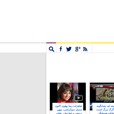
مشترک
جستجو
نه ای، همانگونه
شاهزاده رضا پهلوی اکنون
 گرگ مرگ است،
سمبل دموکراسی، میهن
نایات همیشگی
پرستی و تنها مبارز نجات