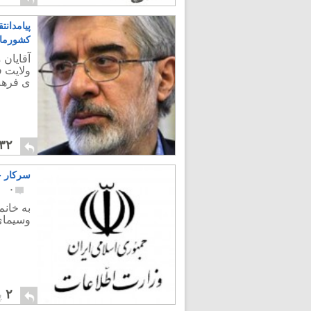
پیامدانت
کشورمان
آقایان 
ولایت ف
ی فرهن
۳۲
سرکار خ
۰
به خانم
وسیمای
۲
پ