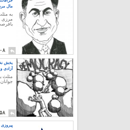
خرافات 
مال مرد
به مثلث
مرزی س
بافرصت
۰۸
بخش نخ
آزادی و 
مثلث بو
جوانان،
۵۸
پیروزی 