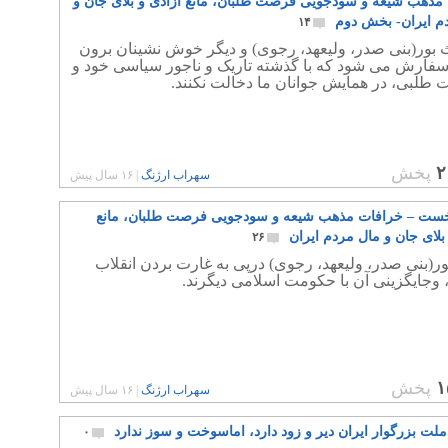
مذهب شیعه و سودجویی فرصت طلبان، مانع آزادی و بلای جان و
م ایران- بخش دوم
۱۴
 بور(بنی صدر، ولیعهد، رجوی) و دیگر خوش نشینان برون
فارش می شود که با گذشته تاریک و ناجور سیاسی خود و
 طلبی، در همایش جوانان ما دخالت نکنند.
۲
پخش
سهراب ارژنگ
|
۱۶ سال پیش
ست – خرافات مذهب شیعه و سودجویی فرصت طلبان، مانع
بلای جان و مال مردم ایران
۲۶
ر(بنی صدر، ولیعهد، رجوی) درپی به غارت بردن انقلاب
 وجایگزینی آن با حکومت اسلامی دیگرند.
۱
پخش
سهراب ارژنگ
|
۱۶ سال پیش
ملت بزرگوار ایران دیر و زود دارد، اماسوخت و سوز ندارد
۰