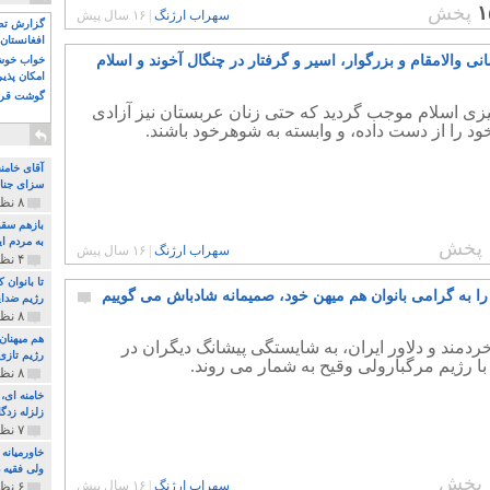
۱
پخش
سهراب ارژنگ
|
۱۶ سال پیش
گزارش تصو
افغانستان 
نی والامقام و بزرگوار، اسیر و گرفتار در چنگال آخوند و اسلام
خواب خوش و
امکان پذی
گوشت قرم
زی اسلام موجب گردید که حتی زنان عربستان نیز آزادی
د را از دست داده، و وابسته به شوهرخود باشند.
آقای خامن
سزای جنای
۸ نظر و ۱۸۰ پخش
بازهم سقو
به مردم ای
پخش
سهراب ارژنگ
|
۱۶ سال پیش
۴ نظر و ۹۷ پخش
تا بانوان
را به گرامی بانوان هم میهن خود، صمیمانه شادباش می گوییم
رژیم ضدای
۸ نظر و ۸۹ پخش
هم میهنان
خردمند و دلاور ایران، به شایستگی پیشانگ دیگران در
رژیم تازی 
با رژیم مرگبارولی وقیح به شمار می روند.
۸ نظر و ۲۱۹ پخش
زلزله زدگا
۷ نظر و ۲۱۰ پخش
خاورمیانه
ولی فقیه د
پخش
سهراب ارژنگ
|
۱۶ سال پیش
۶ نظر و ۱۵۷ پخش