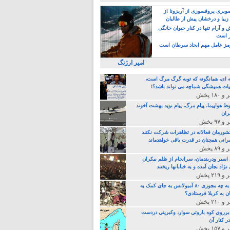
یری پروفسوری از آریزونا از
زیبا و درخشان پیش از طالبان
 آرام تنها در کنار حیوان خانگی
ر است
ز عامل مهم ایجاد سرطان است
امیر ارژنگ
ه ای، همانگونه که توبه گرگ مرگ است،
ات همیشگی شماچه می تواند باشد؟!
ط هواپیما، پیام مرگ، پیام نوید بهشت آخوند
ران
 کشورمان فعالانه در تظاهرات شرکت نکنند
رانی همچنان در قدرت باقی خواهدماند
 اسیر ودربندمان، سرانجام از ظلم بیکران
نژاد بجان آمده و به خبابانها ریختند
خامنه ای، به چه مجوزی ۸۰ آمبولانس به جای کمک به
ن به کربلا فرستادی؟
 برروی کوه باروتی سوار، وکبریتی دردست
ر کنار آن