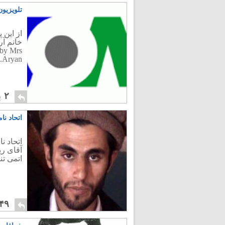
تلویزیون
از این 
 by Mrs
Aryan.
۲
پ
اتحاد نا
اتحاد ن
آقای ری
اتمی ت
۴۹