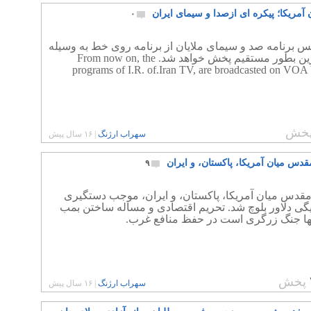
 آمریکا؛ پیکره ای ازصدا و سیمای ایران
۰
پس برنامه صد و سیمای ملایان از برنامه روی خط به وسیله
خانم آرین بطور مستقیم پخش خواهد شد. From now on, the
programs of I.R. of.Iran TV, are broadcasted on VOA
خش
سهراب ارژنگ
|
۱۶ سال پیش
مقدس میان آمریکا، پاکستان، و ایران
۹
امقدس میان آمریکا، پاکستان، و ایران، موجب دستگیری
گی دلاور بلوچ شد. تحریم اقتصادی و مساله ساختن بمب
نها جنگ زرگری است در حفظ منافع غرب.
پخش
سهراب ارژنگ
|
۱۶ سال پیش