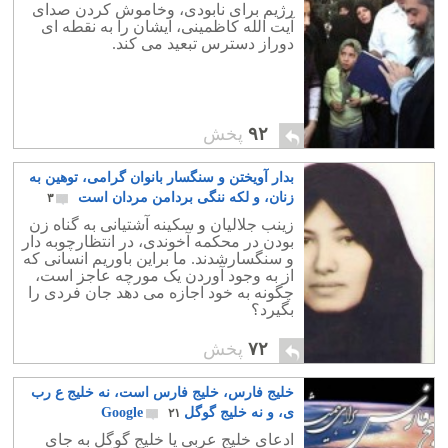
رژیم برای نابودی، وخاموش کردن صدای
آیت الله کاظمینی، ایشان را به نقطه ای
دوراز دسترس تبعید می کند.
۹۲
پخش
بدار آویختن و سنگسار بانوان گرامی، توهین به
زنان، و لکه ننگی بردامن مردان است
۳
زینب جلالیان و سکینه آشتیانی به گناه زن
بودن در محکمه آخوندی، در انتظارچوبه دار
و سنگسارشدند. ما براین باوریم انسانی که
از به وجود آوردن یک مورچه عاجز است،
چگونه به خود اجازه می دهد جان فردی را
بگیرد؟
۷۲
پخش
خلیج فارس، خلیج فارس است، نه خلیج ع رب
ی، و نه خلیج گوگل Google
۲۱
ادعای خلیج عربی یا خلیج گوگل به جای