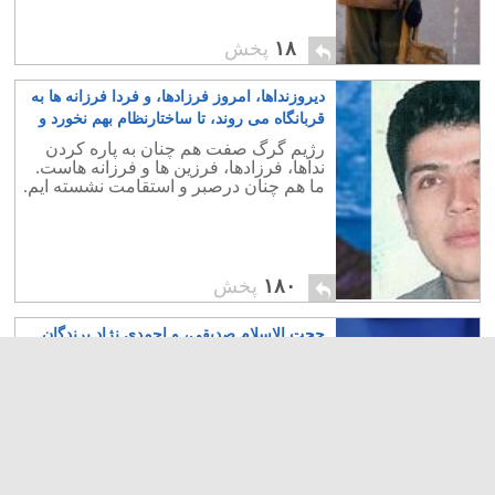
۱۸
پخش
دیروزنداها، امروز فرزادها، و فردا فرزانه ها به
قربانگاه می روند، تا ساختارنظام بهم نخورد و
سال، سال صبر و سکوت بماند
۰
رژیم گرگ صفت هم چنان به پاره کردن
نداها، فرزادها، فرزین ها و فرزانه هاست.
ما هم چنان درصبر و استقامت نشسته ایم.
۱۸۰
پخش
حجت الاسلام صدیقی، و احمدی نژاد برندگان
مشترک جایزه نوبل زلزله شناسی درسال جاری
۲
حجت الاسلام صدیقی و احمدی نژاد، با
کشف و اثبات علت زلزله بر اثر بی حجابی
بانوان، مشترکاً موفق به دریافت جایزه
نوبل امسال شدند.