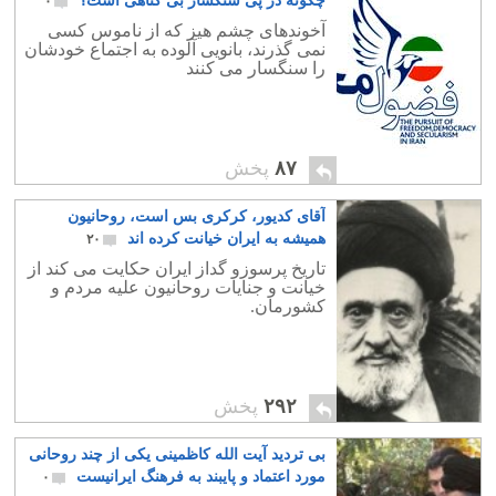
چگونه در پی سنگسار بی گناهی است؟
۰
آخوندهای چشم هیز که از ناموس کسی
نمی گذرند، بانویی آلوده به اجتماع خودشان
را سنگسار می کنند
۸۷
پخش
آقای کدیور، کرکری بس است، روحانیون
همیشه به ایران خیانت کرده اند
۲۰
تاریخ پرسوزو گداز ایران حکایت می کند از
خیانت و جنایات روحانیون علیه مردم و
کشورمان.
۲۹۲
پخش
بی تردید آیت الله کاظمینی یکی از چند روحانی
مورد اعتماد و پایبند به فرهنگ ایرانیست
۰