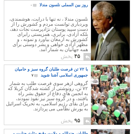
روز بین المملی نلسون مندلا
۰
نلسون مندلا ، نه تنها با درایت، هوشمندی،
وبردباری توانست مردم و کشورش را از
دست سپید پوستان نژادپرست نجات دهد،
بلکه آزادی، برابری، همزیستی رابرای
کشورش به ارمغان بیاورد و نمونه ، و
مظهر آزادی خواهی و بشر دوستی برای
همه جهانیان به شمار آمد.
۴۵
پخش
با ۷۲ تن فرصت طلبان گروه سبز و حامیان
جمهوری اسلامی آشنا شوید
۷
گروهی ازهر سوی فرصت طلب به شمار
۷۲ تن، رونوشتی از کشته شدگان کربلا که
به انجمن های دفاع از حقوق بشر راه
یافتند، و در گروه سبز نیز نفوذ نمودند،
برای بقای رژیم اسلامی، به تحریک اسرائیل
به یورش نظامی می پردازند.
۹۵
پخش
طالبان، جندالله و ولایت وقیح مثلث جنایت و