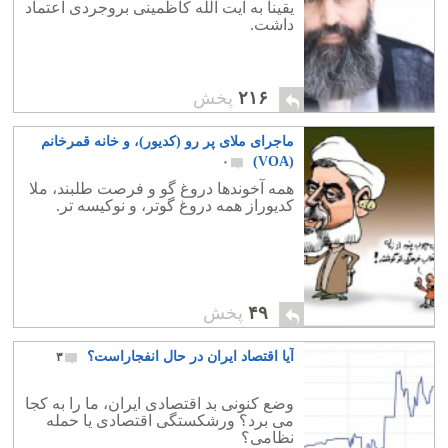
یقیناً به آیت الله کاظمینی بروجردی اعتماد
داشت.
۲۱۶
پخش
ماجرای ملای پر رو (کدیور)، و خانه قمرخانم
(VOA)
۰
همه آخوندها دروغ گو و فرصت طلبند، ملا
کدیوراز همه دروغ گوتر، و نوکیسه تر.
۴۹
پخش
آیا اقتصاد ایران در حال انفجاراست؟
۳
وضع کنونی بد اقتصادی ایران، ما را به کجا
می برد؟ ورشکستگی اقتصادی یا حمله
نظامی؟