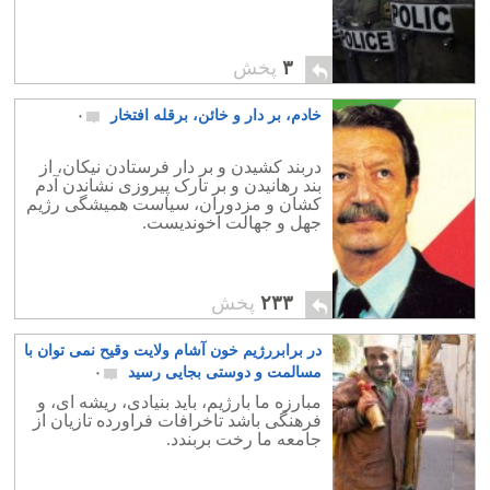
۳
پخش
خادم، بر دار و خائن، برقله افتخار
۰
دربند کشیدن و بر دار فرستادن نیکان، از
بند رهانیدن و بر تارک پیروزی نشاندن آدم
کشان و مزدوران، سیاست همیشگی رژیم
جهل و جهالت آخوندیست.
۲۳۳
پخش
در برابررژیم خون آشام ولایت وقیح نمی توان با
مسالمت و دوستی بجایی رسید
۰
مبارزه ما بارژیم، باید بنیادی، ریشه ای، و
فرهنگی باشد تاخرافات فراورده تازیان از
جامعه ما رخت بربندد.