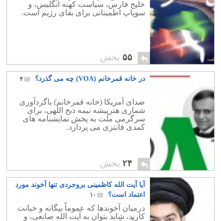
خلیج فارس، سیاست کهنه انگلیس، و
سوپاپ اطمینانی برای بقای رژیم است.
۵۵
پخش
در خانه قمرخانم (VOA) چه می گذرد؟
۴
صدای آمریکا (خانه قمرخانم) باگردآوری
شماری هنرپیشه نیمه ذبح اللهی، برای
سرگرمی ملت به پخش نمایشنامه های
کمدی فانتزی می پردازد.
۲۴
پخش
آیا آیت الله کاظمینی بروجردی تنها آخوند مورد
اعتماد است؟
۱۰
درمیان آخوندها که عموماً بیگانه و خیانت
کارند، شاید بتوان به آیت الله صانعی، و