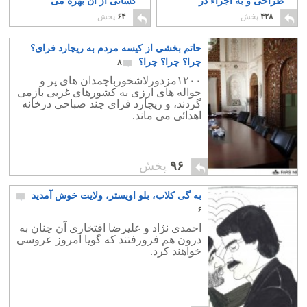
طراحی و به اجراء در
کسانی از آن بهره می
آوردند؟
گیرند؟
۱۰
۳۰
۴۲۸
پخش
۶۴
پخش
حاتم بخشی از کیسه مردم به ریچارد فرای؟
چرا؟ چرا؟ چرا؟
۸
۱۲۰۰مزدورلاشخورباچمدان های پر و
حواله های ارزی به کشورهای غربی بازمی
گردند، و ریچارد فرای چند صباحی درخانه
اهدائی می ماند.
۹۶
پخش
به گی کلاب، بلو اویستر، ولایت خوش آمدید
۶
احمدی نژاد و علیرضا افتخاری آن چنان به
درون هم فرورفتند که گویا امروز عروسی
خواهند کرد.