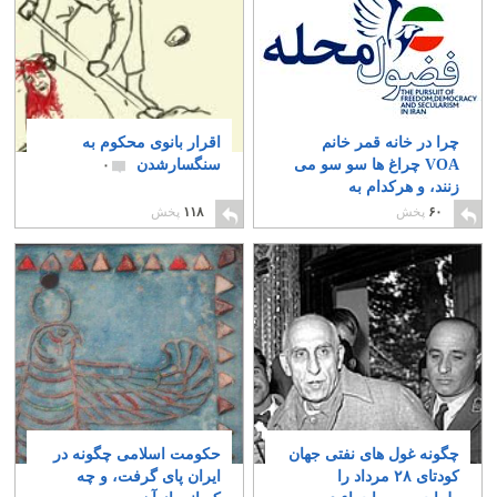
چرا در خانه قمر خانم
اقرار بانوی محکوم به
VOA چراغ ها سو سو می
سنگسارشدن
۰
زنند، و هرکدام به
خاموشی می روند؟
۰
۶۰
پخش
۱۱۸
پخش
چگونه غول های نفتی جهان
حکومت اسلامی چگونه در
کودتای ۲۸ مرداد را
ایران پای گرفت، و چه