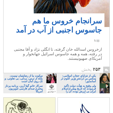
سرانجام خروس ما هم
جاسوس اجنبی از آب در آمد
۱
ازخروس اسدالله خان گرفته، تا انگلی نژاد و آقا مجتبی
در رفته، همه و همه جاسوس اسرائیل جهانخوار و
آمریکای صهیونیستند.
۲۵۳
پخش
یکی از مَزایایِ حجابِ اسلامی:
سکوت ما از رضایتمان نیست،
سکسِ بی دَردسَرِ وَزیر عُلوم دَر
بلکه از ترس، بزدلی، بی تفاوتی، و
آسانسور!
تک روی امان است
ولی وقیح به هیأت دولت تأکید
سرکار خانم گیتا آرین، برنامه پرداز
فرمودند که تاریخ پیش ازاسلام
محترم صدای فارسی تلویزیون
ایران بی ارزش بوده، آن را
آمریکا
فراموش کنند