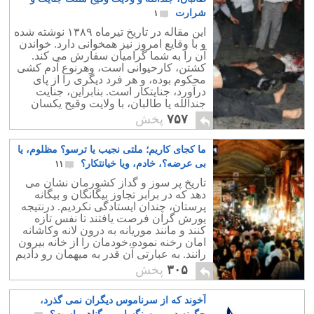
شرارت
۱
این مقاله در تاریخ تیرماه ۱۳۸۹ نوشته شده
و با وقایع امروز نیز همخوانی دارد. خواندن
آن را به شما گرامیان سفارش می کند.
کشتن، کارحیوانی است، وهرنوع آدم کشی
محکوم بوده، و هر فرد دیگری را از پای
درآورد، جنایتکار است. بنابراین، جنایت
جندالله یا طالبان، با ولایت وقیح یکسان
است.
۷۵۷
پخش
ما کجای کاریم؛ ملتی نجیب یا ترسو؟ مظلوم، یا
بی عرضه؟، خادم، ویا خیانتکار؟
۱۱
تاریخ پر سوز و گداز کشورمان نشان می
دهد که در برابر تجاوز بیگانگان و بیگانه
پرستان، چندان ایستادگی نکردیم. درنتیجه
یورش گران فرصت یافتند تا نفس تازه
کنند و مانند موریانه به درون لانه وکاشانه
امان رخنه نموده،خودمان را از خانه بیرون
رانند. به عبارتی آن قدر به میهمان رو دادیم
که سر انجام صاحبخانه شد.
۳۰۵
پخش
آخوند که از سرناموس دیگران نمی گذرد،