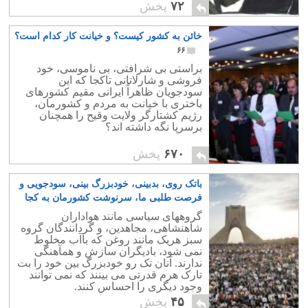
۷۲
پخش
خائن به کشور کیست؟ و خیانت کار کدام است؟
۶۶
براستی بی شرافتی، بی ناموسی، خود
فروشی و شارلاتانی تاکجا که این
سودجویان ظاهراً ایرانی مقیم کشورهای
باختری با خیانت به مردم و کشورمان،
رژیم کشتارگر ولایت وقیح را همچنان
برسرپا نگه داشته اند؟
۶۷۰
پخش
باتک روی، بدبینی، خودبزرگ بینی، سودجویی و
فرصت طلبی ما، سرنوشت کشورمان به کجا
می انجامد؟
۳
گروههای سیاسی مانند هواداران
شاهنشاهی، مجاهدین، و گردانندگان گروه
سبز هریک مانند روغن که با‌آب مخلوط
نمی شود، بادیگران سازش و همآهنگی
ندارند. آنان تک رو خودبزرگ بین خود را بت
تارک هرم قدرتی می بینند که نمی توانند
وجود دیگری را احساس کنند.
۴۵
پخش