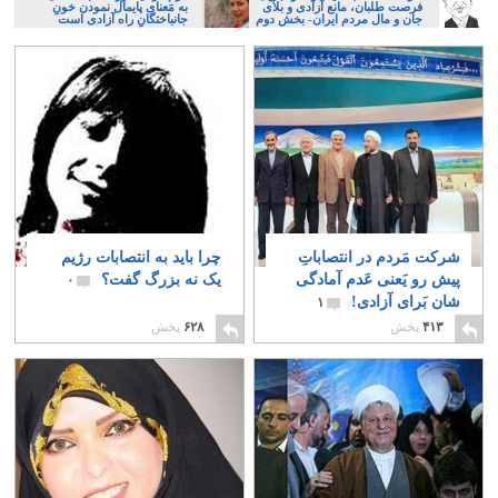
فرصت طلبان، مانع آزادی و بلای
به مَعنای پایمال نمودن خونِ
جان و مال مردم ایران- بخش دوم
جانباختگانِ راه آزادی است
شرکت مَردم در انتصاباتِ
چرا باید به انتصابات رژیم
پیش رو یَعنی عَدم آمادگی
یک نه بزرگ گفت؟
۰
شان بَرای آزادی!
۱
۴۱۳
پخش
۶۲۸
پخش