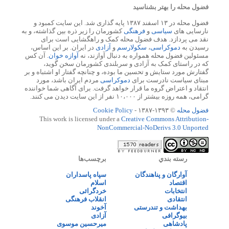
فضول محله را بهتر بشناسید
فضول محله در ۱۳ اسفند ۱۳۸۷ پایه گذاری شد. این سایت کمبود و
نارسایی های
سیاسی
و
فرهنگی
کشورمان را زیر ذره بین گذاشته، و به
نقد می پردازد. هدف فضول محله کمک و راهگشایی است برای
رسیدن به
دموکراسی
،
سکولارسم
و
آزادی
در ایران. بر این اساس،
مسئولین فضول محله همواره به دنبال آوازند، نه
آوازه خوان
. آن کس
که در راستای کمک به آزادی و سربلندی کشورمان سخن گوید،
گفتارش مورد ستایش و تحسین ما بوده، و چنانچه گفتار او اشتباه و بر
مبنای سیاست نادرست برای
دموکراسی
مردم ایران باشد، مورد
انتقاد و اعتراض گروه ما قرار خواهد گرفت. برای آگاهی شما خواننده
گرامی، همه روزه بیشتر از ۱۰،۰۰۰ نفر از این سایت دیدن می کنند.
فضول محله
© ۱۳۹۳-۱۳۸۷ -
Cookie Policy
This work is licensed under a
Creative Commons Attribution-
NonCommercial-NoDerivs 3.0 Unported
رسته بندي
برچسب‌ها
آوارگان و پناهندگان
سپاه پاسداران
اقتصاد
اسلام
انتخابات
خردگرائی
انتقادی
انقلاب فرهنگی
بهداشت و تندرستی
آخوند
بیوگرافی
آزادی
پادشاهی
میرحسین موسوی