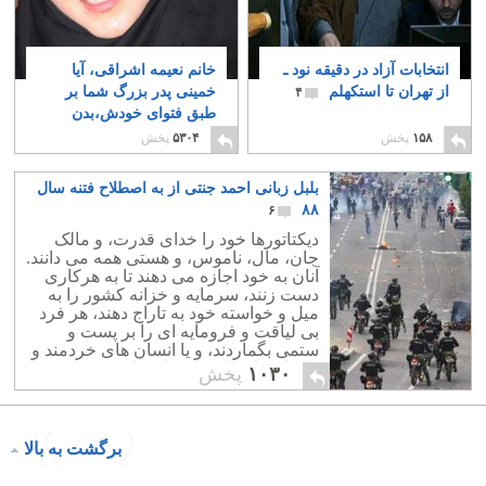
انتخابات آزاد در دقیقه نود ـ
خانم نعیمه اشراقی، آیا
از تهران تا استکهلم
خمینی پدر بزرگ شما بر
۴
طبق فتوای خودش،بدن
شما را در کودکی لمس
۱۵۸
پخش
۵۳۰۴
پخش
کرده بود؟
۳۸
بلبل زبانی احمد جنتی از به اصطلاح فتنه سال
۸۸
۶
دیکتاتورها خود را خدای قدرت، و مالک
جان، مال، ناموس، و هستی همه می دانند.
آنان به خود اجازه می دهند تا به هرکاری
دست زنند، سرمایه و خزانه کشور را به
میل و خواسته خود به تاراج دهند، هر فرد
بی لیاقت و فرومایه ای را بر پست و
ستمی بگماردند، و یا انسان های خردمند و
کاردان را بدنام و برکنار سازند.
۱۰۳۰
پخش
برگشت به بالا