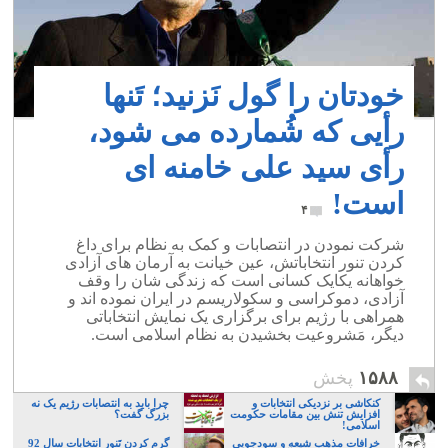
خودتان را گول نَزنید؛ تَنها
رأیی که شُمارده می شود،
رأی سید علی خامنه ای
است!
۴
شرکت نمودن در انتصابات و کمک به نظام برای داغ
کردن تنور انتخاباتش، عین خیانت به آرمان های آزادی
خواهانه یکایک کسانی است که زندگی شان را وقف
آزادی، دموکراسی و سکولاریسم در ایران نموده اند و
همراهی با رژیم برای برگزاری یک نمایش انتخاباتی
دیگر، مَشروعیت بخشیدن به نظام اسلامی است.
۱۵۸۸
پخش
کنکاشی بر نزديكی انتخابات و
چرا باید به انتصابات رژیم یک نه
افزايش تنش بين مقامات حکومت
بزرگ گفت؟
اسلامی!
خرافات مذهب شیعه و سودجویی
گرم کردن تَنور انتخابات سال 92