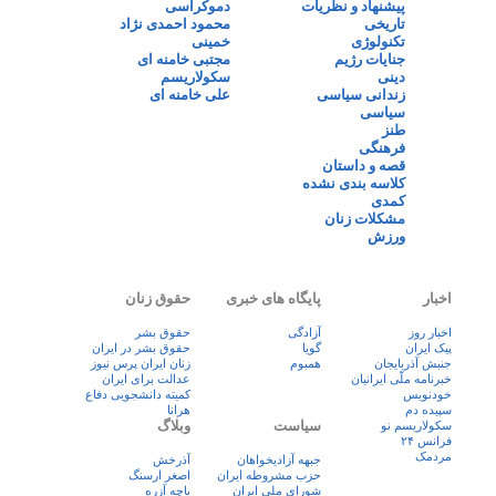
پیشنهاد و نظریات
دموکراسی
تاریخی
محمود احمدی نژاد
تکنولوژی
خمینی
جنایات رژیم
مجتبی خامنه ای
دینی
سکولاریسم
زندانی سیاسی
علی خامنه ای
سیاسی
طنز
فرهنگی
قصه و داستان
کلاسه بندی نشده
کمدی
مشکلات زنان
ورزش
اخبار
پایگاه های خبری
حقوق زنان
اخبار روز
آزادگی
حقوق بشر
پيک ايران
گویا
حقوق بشر در ایران
جنبش آذربایجان
همبوم
زنان ايران پرس نيوز
خبرنامه ملّی ایرانیان
عدالت برای ایران
خودنویس
کمیته دانشجویی دفاع
سپیده دم
هرانا
سیاست
وبلاگ
سکولاریسم نو
فرانس ۲۴
مردمک
جبهه آزادیخواهان
آذرخش
حزب مشروطه ایران
اصغر ارسنگ
شورای ملی ایران
باچه آزره