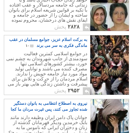
زندانی که جامعه مردسالار و عقب افتاده
با تکیه بر قوانین شریعه اسلام برای بانوان
ساخته و ایشان را از حضور در جامعه و
ایفای نقش های درخشان، محروم نموده
است.
۲۸۲۸
پخش
به برکت اسلام عزیز، جوامع مسلمان در عقب
ماندگی فکری به سر می برند
۱۰
در جوامع اسلامی کمترین فعالیت
سودمندی از جانب شهروندان به چشم نمی
خورد، بیشتر کشورهای اسلامی تنها
مصرف کننده می باشند و توانایی تولید
مواد مورد نیاز جامعه خویش را ندارند.
اسلام مردمان را از حرکت و تلاش برای
پیشرفت و داشتن زندگی هایی بهتر باز می
دارد و مسلمانان فقط به بهشت موهوم
۲۹۵۲
پخش
الله مدینه راضی اند.
نیروی به اصطلاح انتظامی به بانوان دستگیر
شده تجاوز می کنند، پس غیرت مردان ما کجا
رفته تا این دزدان ناموس را سر به نیست کنند؟
جوانان پاک دامن ایران وظیفه دارند مانند
۱۷
بابک خرمدین ودیگر قهرمانان گذشته از
زنان و دختران ایرانی که ناموس ما به
شمار می آیند، در برابر تجاوز جنسی و هتک