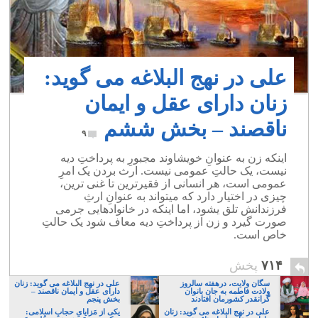
علی در نهج البلاغه می گوید:
زنان دارای عقل و ایمان
ناقصند – بخش ششم
۹
اینکه زن به عنوانِ خویشاوند مجبورِ به پرداختِ دیه
نیست، یک حالتِ عمومی نیست. ارث بردن یک امرِ
عمومی است، هر انسانی از فقیرترین تا غنی ترین،
چیزی در اختیار دارد که میتواند به عنوانِ ارثِ
فرزندانش تلق یشود، اما اینکه در خانوادهایی جرمی
صورت گیرد و زن از پرداختِ دیه معاف شود یک حالتِ
خاص است.
۷۱۴
پخش
سگان ولایت، درهفته سالروز
علی در نهج البلاغه می گوید: زنان
ولادت فاطمه به جان بانوان
دارای عقل و ایمان ناقصند –
گرانقدر کشورمان افتادند
بخش پنجم
علی در نهج البلاغه می گوید: زنان
یکی از مَزایایِ حجابِ اسلامی: