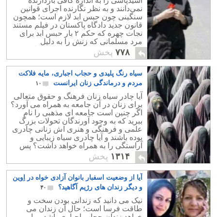
اسیدپاشی را به اندازه کافی بازدارنده
نمی‌دانند و به نظر نگارنده اجرای قوانین
سنگینی چون حبس ابد لازم است؛ همچون
قانون جدید دادگاه پاکستان در فیلم مستند
نجات چهره که حکم ۲ بار حبس ابد برای
مرد مسلمانی که زنش را به دلیل
درخواست طلاق دادن با اسید سوزانده بود،
۷۷۸
پخش
صادر کردند
سیاه رنگ پلیدی و حجاب اجباری، مایه فلاکت
مردم و درماندگی زنان ایرانست
۱۰
آیا چادر سیاه زنان فرهنگ و حقوق متعالی
برای زنان در آن جامعه به همراه می آورد؟
اگر چنین است جامعه ای مذهبی را نام
ببرید که به وجود آورندگان تحولات بزرگ
علمی و فرهنگی و هنری اش زنانی چادری
بوده باشند و آیا چادری سیاه زیبایی و
آراستگی را به همراه خواهد داشت؟ پس
چرا زیباترین زنان جهان بی حجاب هستند؟!
۱۳۱۴
پخش
آیا از وضعیت اسفبار بانوان آزادی خواه در اِوین
و دیگر زندان های رژیم آگاهید؟
۴۰
نیک می دانید که زندانی بودن سخت و
طاقت فرسا است؛ حال آن زندان می
خواهد زندان حجاب اجباری باشد و یا