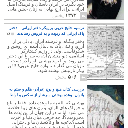
خود بگیرد. در ایران باستان و فرهنگ اصیل
ایرانی، برای ارج نهادن به زنان جشن هایی
چون مهرگان را برگزار می کرده اند.
۱۳۷۲
پخش
ترسیم خلیج عربی بر پیکر دختر ایرانی – دختر
پاک ایرانی که ربوده و به فروش رساندند
۲۸
دختر بیگناه، و فرشته ایران، بادلی پر از
آرزو، و نیتی پاک به دنبال آینده ای روشن و
شکوفاست. ولی در رژیم کشتارگر
اسلامی، دیو منشان آن، به سراغ این دختر
می روند، و با نوید بهشتی، او را در دست
تازیان می گذارند تا واژه خلیج عربی!!!!! بر
پیکر نازنینش نوشته شود.
۵۰۶
پخش
بررسی کتاب هیچ و پوچ (قرآن) ظلم و ستم به
بانوان، وعده بهشتی سرشار از سکس و لواط
به مردان – بخش دوم
۲۹
بهشتی که الله به ما وعده داده، فقط با باغ
و خوراک های الوان، و زن های زیبا خلاصه
می شود. آیا ما در این جهان از این لذت ها
محرومیم؟ا. چه فرقی میان دنیا و آخرت
است؟.باغچه ها و تاکستان ها و دخترانی
همسال با سینه های برجسته و پیاله های