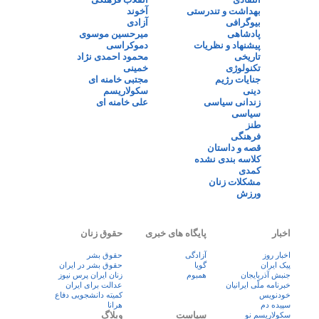
بهداشت و تندرستی
آخوند
بیوگرافی
آزادی
پادشاهی
میرحسین موسوی
پیشنهاد و نظریات
دموکراسی
تاریخی
محمود احمدی نژاد
تکنولوژی
خمینی
جنایات رژیم
مجتبی خامنه ای
دینی
سکولاریسم
زندانی سیاسی
علی خامنه ای
سیاسی
طنز
فرهنگی
قصه و داستان
کلاسه بندی نشده
کمدی
مشکلات زنان
ورزش
اخبار
پایگاه های خبری
حقوق زنان
اخبار روز
آزادگی
حقوق بشر
پيک ايران
گویا
حقوق بشر در ایران
جنبش آذربایجان
همبوم
زنان ايران پرس نيوز
خبرنامه ملّی ایرانیان
عدالت برای ایران
خودنویس
کمیته دانشجویی دفاع
سپیده دم
هرانا
سیاست
وبلاگ
سکولاریسم نو