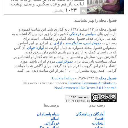
لبالب باز هم وعده سکس. وصف بهشت
همین است؟.
۱۰۲۳
پخش
فضول محله را بهتر بشناسید
فضول محله در ۱۳ اسفند ۱۳۸۷ پایه گذاری شد. این سایت کمبود و
نارسایی های
سیاسی
و
فرهنگی
کشورمان را زیر ذره بین گذاشته، و به
نقد می پردازد. هدف فضول محله کمک و راهگشایی است برای
رسیدن به
دموکراسی
،
سکولارسم
و
آزادی
در ایران. بر این اساس،
مسئولین فضول محله همواره به دنبال آوازند، نه
آوازه خوان
. آن کس
که در راستای کمک به آزادی و سربلندی کشورمان سخن گوید،
گفتارش مورد ستایش و تحسین ما بوده، و چنانچه گفتار او اشتباه و بر
مبنای سیاست نادرست برای
دموکراسی
مردم ایران باشد، مورد
انتقاد و اعتراض گروه ما قرار خواهد گرفت. برای آگاهی شما خواننده
گرامی، همه روزه بیشتر از ۱۰،۰۰۰ نفر از این سایت دیدن می کنند.
فضول محله
© ۱۳۹۳-۱۳۸۷ -
Cookie Policy
This work is licensed under a
Creative Commons Attribution-
NonCommercial-NoDerivs 3.0 Unported
رسته بندي
برچسب‌ها
آوارگان و پناهندگان
سپاه پاسداران
اقتصاد
اسلام
انتخابات
خردگرائی
انتقادی
انقلاب فرهنگی