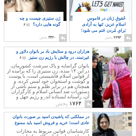
حُقوقِ زَنان در قاموسِ
زَن ستیزی چیست و چه
اسلامِ عزیز، تَنها به آزادی
گونه هایی دارد؟
۶
بَرایِ مُردن خَتم می شَود!
۵
۲۶۹۳
پخش
۳۴۲۰
پخش
هزاران درود و ستایش باد بر بانوان دلاور و
غیرتمند، در چالش با رژیم زن ستیز
۶
بانوان گرانمایه و پاک سرشت کشورمان،
در این ۱۴ سده، زن ستیزی را که برآمده از
از قوانین اسلام فاشیستی است، با پوست
و گوشت و استخوان خود لمس کرده، و
همچنان هم در برابر ظلم و ستم ناشی از
دستورات ضد انسانی اسلام و کارگزاران
آن، راستانه ایستاده اند، و رژیم جهل و
جنایت را به چالش می گیرند.
۱۷۶۴
پخش
در مملکتی که پاشیدن اسید بر صورت بانوان
عادی است؛ خرید و فروش اسید باید ممنوع
گردد
۲
کارشناسان قوانین مربوط به مجازات