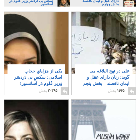
دارای عقل و ایمان ناقصند –
سکسِ بی دَردسَرِ وَزیر عُلوم دَر
بخش چهارم
آسانسور!
علی در نهج البلاغه می
یکی از مَزایایِ حجابِ
گوید: زنان دارای عقل و
اسلامی: سکسِ بی دَردسَرِ
ایمان ناقصند – بخش پنجم
وَزیر عُلوم دَر آسانسور!
۲۸۵
۴۳
۱۶۶۵
پخش
۲۰۳۹۵
پخش