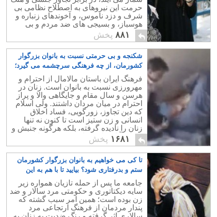
حرمت این نیروهای به اصطلاح نظامی بی
شرف و دزد ناموس، و آخوندهای زنباره و
هوسباز، و بسیجی های ضد مردم و بی
وطن دفاع کنند و تا پای جان بایستند.
۸۸۱
پخش
شکنجه و بی حرمتی نسبت به بانوان بزرگوار
کشورمان، از چه فرهنگی سرچشمه می گیرد؛
ایرانی، و یا تازیان؟
۳۹
فرهنگ ایران باستان مالامال از احترام و
مهرورزی نسبت به بانوان است. زنان در
هرسن و سال مقام و جایگاهی والا و پراز
احترام در میان مردان داشتند. ولی اسلام
که دین تجاوز، زورگویی، فساد اخلاق
انسانی و زن ستیز است تا کنون نه تنها
زنان را نادیده گرفته، بلکه هرگونه جنبش و
صدای آنان را در نطفه خفه کرده است.
۱۶۸۱
پخش
تا کی می خواهیم به بانوان بزرگوار کشورمان
ستم و بدرفتاری شود؟ بیایید تا با هم به این
خشونت پایان دهیم
۸
جامعه ما پس از حمله تازیان همواره زیر
سایه دیکتاتوری و حکومتی مرد سالار و ضد
زن بوده است؛ همین امر سبب گشته که
پندار مردمان از فرهنگ ارتجاعی مرد
سالاری اثر گرفته و رنگ ضدیت به زنان به