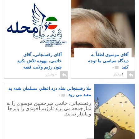
آقای موسوی لطفاً به
آقای رفسنجانی، آقای
دیدگاه سیاسی ما توجه
خاتمی، بیهوده تلاش نکنید
کنید
چون رژیم ولایت فقیه
۰
دربسترمرگ است
۰
۱
پخش
۰
پخش
ملا رفسنجانی شاه دزد اعظم، مسلمان شده به
معبد می رود
۰
رفسنجانی، خاتمی میرحسین موسوی را به
نمازجمعه می برند تارژیم آخوندی را پابرجا
و پایدار نمایند.