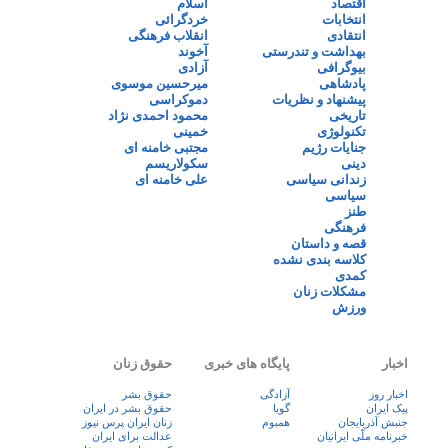
اقتصاد
اسلام
انتخابات
خردگرائی
انتقادی
انقلاب فرهنگی
بهداشت و تندرستی
آخوند
بیوگرافی
آزادی
پادشاهی
میرحسین موسوی
پیشنهاد و نظریات
دموکراسی
تاریخی
محمود احمدی نژاد
تکنولوژی
خمینی
جنایات رژیم
مجتبی خامنه ای
دینی
سکولاریسم
زندانی سیاسی
علی خامنه ای
سیاسی
طنز
فرهنگی
قصه و داستان
کلاسه بندی نشده
کمدی
مشکلات زنان
ورزش
اخبار
پایگاه های خبری
حقوق زنان
اخبار روز
آزادگی
حقوق بشر
پيک ايران
گویا
حقوق بشر در ایران
جنبش آذربایجان
همبوم
زنان ايران پرس نيوز
خبرنامه ملّی ایرانیان
عدالت برای ایران