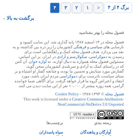
برگ ۴ از ۴
۴
۳
۲
۱
<
برگشت به بالا
فضول محله را بهتر بشناسید
فضول محله در ۱۳ اسفند ۱۳۸۷ پایه گذاری شد. این سایت کمبود و
نارسایی های
سیاسی
و
فرهنگی
کشورمان را زیر ذره بین گذاشته، و به
نقد می پردازد. هدف فضول محله کمک و راهگشایی است برای
رسیدن به
دموکراسی
،
سکولارسم
و
آزادی
در ایران. بر این اساس،
مسئولین فضول محله همواره به دنبال آوازند، نه
آوازه خوان
. آن کس
که در راستای کمک به آزادی و سربلندی کشورمان سخن گوید،
گفتارش مورد ستایش و تحسین ما بوده، و چنانچه گفتار او اشتباه و بر
مبنای سیاست نادرست برای
دموکراسی
مردم ایران باشد، مورد
انتقاد و اعتراض گروه ما قرار خواهد گرفت. برای آگاهی شما خواننده
گرامی، همه روزه بیشتر از ۱۰،۰۰۰ نفر از این سایت دیدن می کنند.
فضول محله
© ۱۳۹۳-۱۳۸۷ -
Cookie Policy
This work is licensed under a
Creative Commons Attribution-
NonCommercial-NoDerivs 3.0 Unported
رسته بندي
برچسب‌ها
آوارگان و پناهندگان
سپاه پاسداران