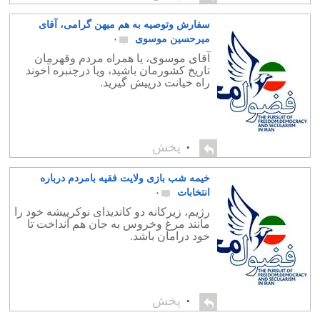
سفارش وتوصیه به هم میهن گرامی، آقای
میرحسین موسوی
۰
آقای موسوی، یا همراه مردم وقهرمان
تاریخ کشورمان باشید، ویا درچنبره آخوند
راه خیانت درپیش گیرید.
۰
پخش
خیمه شب بازی ولایت فقیه بامردم درباره
انتخابات
۰
رژیم، زیرکانه دو کاندیدای نوکرپیشه خود را
مانند مرغ وخروس به جان هم انداخت تا
خود درامان باشد.
۰
پخش