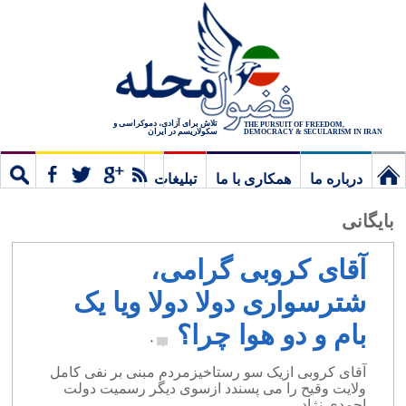
تلاش برای آزادی، دموکراسی و
THE PURSUIT OF FREEDOM,
سکولاریسم در ایران
DEMOCRACY & SECULARISM IN IRAN
درباره ما
همکاری با ما
تبلیغات
نخستین
مشترک
جستج
بایگانی
برگ
آقای کروبی گرامی،
شترسواری دولا دولا ویا یک
بام و دو هوا چرا؟
۰
آقای کروبی ازیک سو رستاخیزمردم مبنی بر نفی کامل
ولایت وقیح را می پسندد ازسوی دیگر رسمیت دولت
احمدی نژاد.