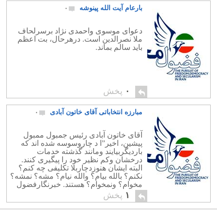
بارعام آیت الله پینوشه
۰
دعوای موسوی واحمدی نژاد برسرلحاف
ملا نصرالدین است. درهرحال، بت اعظم
باید سالم بماند.
۰
پخش
مبارزه انتخاباتی آقای خاتون آبادی
۰
آقای خاتون آبادی رئیس جمبول ممبول
پیشین، اخیر”ا د چاروسوسه شده اند که
باردیگربیایند ومانند گذشته خدمات
درخشان وکم نظیر خود را پیگیری کنند.
البته ایشان هنوزدچاربلا تکلیفی چه کنم؟
نکنم؟ بالله بیام؟ والله نیام؟ مشه؟ نمشه؟
مخوام؟ ونمخوام؟ هستند. خبرنگارفضول
محله ازایشان پرسید چنا نچه تصمیم به
۱
پخش
آمدن گرفتید برنامه آینده اتان چیست؟
ایشان […]