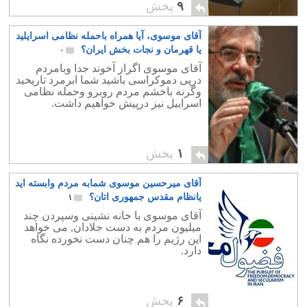
۹
پخش
آقای موسوی، آیا همراه باحمله نظامی اسرایلید
یا قهرمان و نجات بخش ایران؟
۰
آقای موسوی اگراز آخوند جدا وبامردم
درپی دموکراسی باشید شما ابرمرد تاریخید
وگرنه باخشم مردم روبرو وحمله نظامی
اسراییل نیز درپیش خواهیم داشت.
۱
پخش
آقای میرحسین موسوی شمابه مردم وابسته اید
یانظام مقدس جمهوری اتان؟
۱
آقای موسوی با خانه نشینی وسپردن چند
میلیون مردم به دست جلادان, می خواهد
این رژیم را هم چنان دست نخورده نگاه
دارد.
۶
پخش