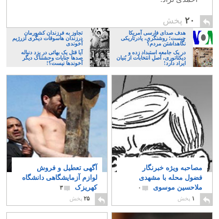
۲۰
پخش
هدف صدای فارسی آمریکا
تجاوز به فرزندان کشورمان
چیست؛ روشنگری، یادرتاریکی
درزندان هاسوقات دیگری ا‍زرژیم
نگاهداشتن مردم؟
آخوندی
در یک جامعه استبداد زده و
آیا قتل یک بهائی در یزد دنباله
دیکتاتوری، اَصلِ انتخابات از بُنیان
صدها جنایات وحشتناک دیگر
ایراد دارد!
آخوندها نیست؟!
مصاحبه ویژه خبرنگار
آگهی تعطیل و فروش
فضول محله با مشهدی
لوازم آزمایشگاهی دانشگاه
ملاحسین موسوی
کهریزک
۳
۰
۱
پخش
۲۵
پخش