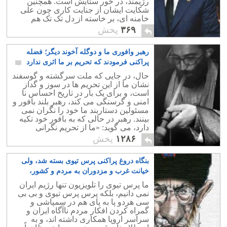
رژیمند، در خور ستایش است. همچنین
شکایت ایشان از جنایت کاری چون علی
خامنه ای، بر خاسته از دل تک تک هم
میهنان زجر کشیده و لگدکوب شده
۳۶۹
پخش
سرزمینمان است.
رهبر وافوری ما و دوگله آخوند دیگر؛ فضله
پراکنی فرمودند که تحریم بر ما اثری ندارد
۲۴
حال، در جایی که ملت سرگشته و گوسفند
نشان ما از این تحریم ها در سوز و گداز
است، و برای یک بار در تاریخ احساس نا
امنی و گرسنگی می کند، رهبر بلند بافور و
مسئولین دستاربند ما خود را نگران نمی
بینند. رهبر در حالی که به بافور خود تکیه
دارد، می گوید: «ما از تحریم نگرانی
نداریم.! »
۱۲۸۶
پخش
بنگاه دروغ پراکنی پرس تیوی بسته شد، ولی
خیانت غرب و مزدوران به مردم و کشور،
تعطیل بردار نیست
۴
ما پرس تیوی را تلویزیون تنها رژیم ایران
نمی دانیم، بلکه پرس پرس تیوی و بی بی
سی هردو پا به پای هم در سمپاشی و
گمراه کردن افکار مردم ناآگاه ایران و
سراسر اروپا همکاری داشته اند، و به