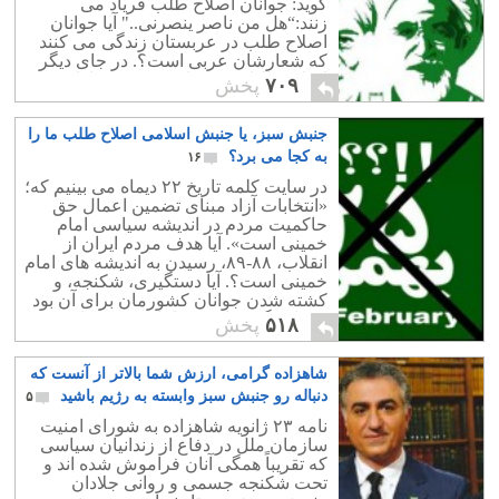
گوید: جوانان اصلاح طلب فریاد می
زنند:“هل من ناصر ینصرنی.." آیا جوانان
اصلاح طلب در عربستان زندگی می کنند
که شعارشان عربی است؟. در جای دیگر
اصلاح طلبان خود را فرزند پیرجماران،
۷۰۹
پخش
خمینی کبیر می دانند.
جنبش سبز، یا جنبش اسلامی اصلاح طلب ما را
به کجا می برد؟
۱۶
در سایت کلمه تاریخ ۲۲ دیماه می بینیم که؛
«انتخابات آزاد مبنای تضمین اعمال حق
حاکمیت مردم در اندیشه سیاسی امام
خمینی است». آیا هدف مردم ایران از
انقلاب، ۸۸-۸۹، رسیدن به اندیشه های امام
خمینی است؟. آیا دستگیری، شکنجه، و
کشته شدن جوانان کشورمان برای آن بود
که باردیگر به اندیشه امام خمینی باز
۵۱۸
پخش
گردیم؟!
شاهزاده گرامی، ارزش شما بالاتر از آنست که
دنباله رو جنبش سبز وابسته به رژیم باشید
۵
نامه ۲۳ ژانویه شاهزاده به شورای امنیت
سازمان ملل در دفاع از زندانیان سیاسی
که تقریباً همگی آنان فراموش شده اند و
تحت شکنجه جسمی و روانی جلادان