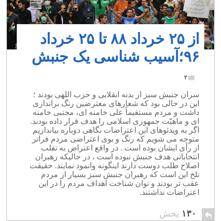
از ۲۵ خرداد ۸۸ تا ۲۵ خرداد
۹۶؛آسیب شناسی یک جنبش
۲
سران جنبش سبز از بدنه انقلابی و حزب اللهی بودند ؛
این در حالی بود که شعارهای معترضین رنگ براندازی
داشت و مردم مستقیماً علی خامنه ای، مجتبی خامنه
ای و ماهیّت جمهوری اسلامی را هدف قرار داده بودند.
اگر به ویدئوهای این اعتراضات نگاهی دوباره بیاندازیم
متوجه می شویم که رنگ و بوی اعتراضی مردم فراتر
از رأی ایشان بوده است . در واقع اعتراض به تقلب
انتخاباتی هدف جنبش نبوده است ، در حالیکه رهبران
اصلاح طلب دوست دارند اینگونه وانمود نمایند. حقیقت
تلخ این است که رهبران جنبش سبز بسیار از مردم
عقب تر بودند و توان شناخت اهداف مردم را در این
اعتراضات نداشتند.
۱۳۰
پخش