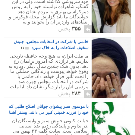
خود سرپوشی گذاشته است. ولی در این
گفتگو، شاهزاده توانسته خود را به روش
دموکراسی بهتری به مردم نشان دهد.
خوانندگان ما باید گزارش مجله فوکوس و
انتقادهای وارد بر آن را بخوانند و به
گفتارشاهزاده گوش فرا دهند تا به حقیقت
۳۵۵
پخش
پی ببرند.
خاتمی با شرکت در انتخابات مجلس، جنبش
سخیف اصلاحات را به خاک سپرد
۱۱
ما ملت ایران، به هیچ وجه حافظه تاریخی
نداریم. هر تراژدی که امروز برایمان رخ
دهد، بدون شک چندین سال دیگر دوباره به
وقوع خواهد پیوست و زندگانی جملگی ما
را تحت تأثیر قرار خواهد داد. خاتمی با
شرکت در انتخابات مجلس چهره ضد
مردمی اش را بار دیگر نشان داد. آیا ملت
ایران خیانت وی را به خاطر خواهند سپرد؟
۲۸۴
پخش
با موسوی سبز پیشوای جوانان اصلاح طلبی که
خود را فرزند خمینی کبیر می دانند، بیشتر آشنا
شوید
۹
خیانت کنونی جنبش سبز و وابستگان آن
،در تداوم و پایندگی رژیم ضد انسانی
اسلامی است. سایت کلمه ۲۴ بهمن می