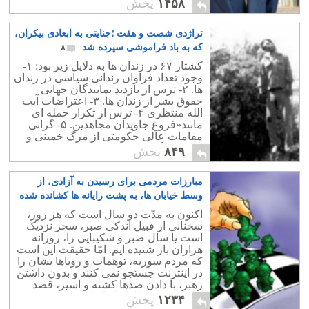
۱۴۵۸
پخش
تراژدی شصت و هفت ؛جنایتی به ابعادی بیکران،
که به باد فراموشی سپرده شد
۸
کشتار ۶۷ در زندان ها به دلایل زیر بود: ۱-
وجود تعداد فراوان زندانی سیاسی در زندان
ها. ۲- ترس از بازدید نمایندگان جهانی
حقوق بشر از زندان ها. ۳- اعتراضات آیت
الله منتظری ۴- ترس از تکرار حمله ای
مانند«فروغ جاویدان مجاهدین. ۵- گرانی
مقامات عالی حکومتی از مرگ خمینی و
وجود لشگر عظیم اسیران و زندانیان.
۸۴۹
پخش
مبارزات مردمی برای رسیدن به آزادی، از
وسط خیابان ها، به پشت رایانه ها کشانده شده
است
۲۲
اکنون به مدّت دو سال است که هر روز،
سخنانی از قبیل اندکی صبر، سحر نزدیک
است یا سال صبر و شکیبایی را، روزانه
هزاران بار شنیده ایم. امّا حقیقت این است
که مردم سوریه، توهمات و رویاها یشان را
در اینترنت جستجو نمی کنند و بدون داشتن
رهبر، با دادن صدها کشته و اسیر، قصد
ترک کردن خیابان ها را ندارند.
۱۲۳۴
پخش