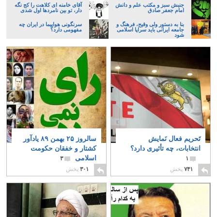
جنبش سبز و مکتب علم و دانش
آقای خامنه ای کلاهت را کج نگه
امام جعفر صادق
دار، تو بین نامردها اول شدی
بنا به دستور ولی وقیح، فرهنگ و
سرنگونی هواپیما در ایران چه
جامعه ایرانی باید سراپا اسلامی
مفهومی دارد؟
شود
تَحریم فعال نَمایش
سالروز ۲۵ بهمن ۸۹ یادآور
انتخابات، چه تأثیری دارد؟
کشتار و خفقان حکومت
اسلامی
۳
۱
۷۴۱
پخش
۳۰۱
پخش