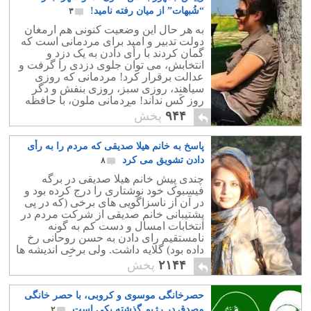
“شُبهات” از میان رفته نامید!
۳
به هر حال این وضعیت کنونی هم ارمغان
دولت تدبیر و امید برای مردمانی است که
گمان کردند با رأی دادن به یک دزد و
انتخابش، می توان جلوی دزدی را گرفت و
عدالت برقرار کرد! مردمانی که روزی
سیاهند، روزی سبز، روزی بنفش و دگر
روز کَس نداند! مردمانی ملون، با حافظه
تاریخی محدود و آسیب دیده!
۹۴۴
پخش
پاسخ به خانم هیلا صدیقی‎ که مردم را به رأی
دادن تشویق می کرد
۸
چندی پیش خانم هیلا صدیقی در برگه
فیسبوک خود نوشتاری را درج کرده بود و
در آن از ناسزاگویی های برخی (که در پی
پشتیبانی خانم صدیقی از شرکت مردم در
انتخابات امسال و دست کم به گونه
نامستقیم رای دادن به حسن روحانی رخ
داده بود) گلایه داشت. ولی برخی اندیشه ها
و واکنش های ایشان بحث برانگیز و مایه
۲۱۴۴
پخش
شگفتی است.
حصرخانگی موسوی و کروبی، با حصر خانگی
مصدق در رژیم گذشته یکی است
۲