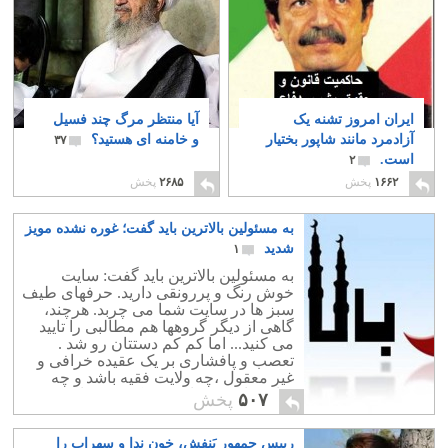
ایران امروز تشنه یک
آیا منتظر مرگ چند فسیل
آزادمرد مانند شاپور بختیار
و خامنه ای هستید؟
۳۷
است.
۲
۱۶۶۲
پخش
۲۶۸۵
پخش
به مسئولین بالاترین باید گفت؛ غوره نشده مویز
شدید
۱
به مسئولین بالاترین باید گفت: سایت
خوش رنگ و پررونقی دارید. حرفهای طیف
سبز ها در سایت شما می چربد. هرچند،
گاهی از دیگر گروهها هم مطالبی را تایید
می کنید... اما کم کم دستتان رو شد .
تعصب و پافشاری بر یک عقیده خرافی و
غیر معقول ،چه ولایت فقیه باشد و چه
شاهنشاهی ، روا نیست که بزور باشد.
۵۰۷
پخش
رییس جمهور بَنفش، خون ندا و سهراب را