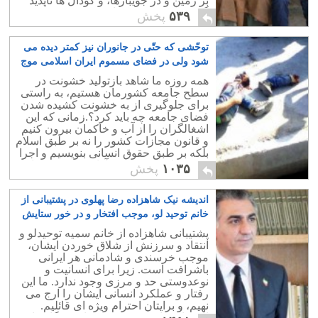
بر زمین و در جویبارها، و گودال ها ناپدید
گردید. این جنبش کجا رفت؟.
۵۳۹
پخش
توحّشی که حتّی در جانوران نیز کمتر دیده می
شود ولی در فضای مسموم ایران اسلامی موج
می زند
۹
همه روزه ما شاهد بازتولید خشونت در
سطح جامعه کشورمان هستیم، به راستی
برای جلوگیری از به خشونت کشیده شدن
فضای جامعه چه باید کرد؟.زمانی که این
اشغالگران را از آب و خاکمان بیرون کنیم
و قانون مجازات کشور را نه بر طبق اسلام
بلکه بر طبق حقوق انسانی بنویسیم و اجرا
کنیم، جامعه به سمت آرامش سوق خواهد
۱۰۳۵
پخش
یافت.
اندیشه نیک شاهزاده رضا پهلوی در پشتیبانی از
خانم توحید لو، موجب افتخار و در خور ستایش
است
۶
پشتیبانی شاهزاده از خانم سمیه توحیدلو و
انتقاد و سرزنش از شلاق خوردن ایشان،
موجب خرسندی و شادمانی هر ایرانی
باشرافت است. زیرا برای انسانیت و
نوعدوستی حد و مرزی وجود ندارد. ما این
رفتار و عملکرد انسانی ایشان را ارج می
نهیم، و برایتان احترام ویژه ای قائلیم.
امیدواریم این سرمشقی برای همگان باشد.