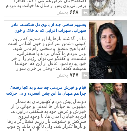
اصطلاح نان قرض هم می دادند. ظاهراً
پرس تی وی پس از سال ها خیانت به مردم
ایران، و آب در آسیاب غرب ریختن، تعطیل
۶۶۸
پخش
شده است.
بشنویم سخنی چند از بانوی دل شکسته، مادر
سهراب، سهراب اعرابی که به خاک و خون
کشیده شد
۵
ما در گذشته بارها یادآور شدیم که رژیم
کنونی دشمن سرکش و خون آشامی است
که با هیچ منطق و سخنی رام نمی شود.
ولی مردم ما گمان بردند با سخنرانی،
نشست، و گفتگو می توان رژیم را از خر
خود پیاده نمود. غافل از این که آخوندها
همیشه گفته اند: «وقتی بر خری سوار
شدیم، محال است که دیگر پیاده شویم».
۷۶۷
پخش
قیام و خیزش مردمی چه شد و به کجا رفت؟،
چرا هم میهنان ما این چنین افسرده و بی حرکت
شده اند؟
۱۱
دوسال پیش مردم کشورمان به شمار
میلیونی به خیابان ها آمدند، و جهانی را از
خیزش و غرش خود به شگفتی درآوردند.
این به خیابان آمدن ها، با وجود نیروی
سرکش و خشونت بار رژیم کشتارگر بارها
و بارها تکرار شد، ولی ناگهان مانند یخ ذوب