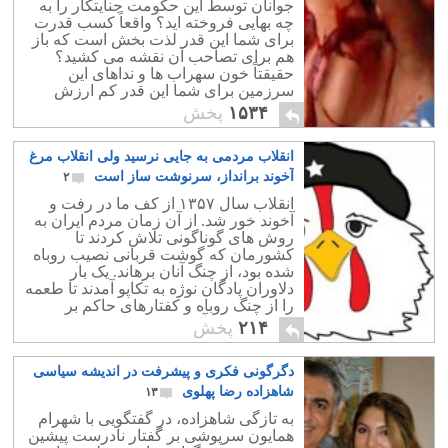
جوانان توسط این حکومت جنایتکار را به
چه بهایی فروخته اید؟ واقعاً کسب قدرت
برای شما این قدر لذت بخش است که باز
هم برای تصاحب آن نقشه می کشید؟
حقیقتاً خون سهراب ها و نداهای این
سرزمین برای شما این قدر کم ارزش
است؟
۱۵۳۴
پخش
انقلاب مردمی به جایی نرسید ولی انقلاب مرغ
آخوند برانداز، سرنوشت ساز است
۲
انقلاب سال ۱۳۵۷ از کف ما در رفت و
آخوند خور شد. از آن زمان مردم ایران به
روش های گوناگونی تلاش کردند تا
کشورمان که گوشت قربانی نصیب روباه
شده بود، از چنگ آنان برهاند. یک بار
دلاوران پادگان نوژه به تکاپو آمدند تا طعمه
را از چنگ روباه و کفتارهای حاکم بر
کشورمان در آورند، ولی کاری به جایی
۲۱۴
پخش
نبردند و خود طعمه آنان شدند.
دگرگونی فکری و پیشرفت در اندیشه سیاسی
شاهزاده رضا پهلوی
۱۳
به تازگی شاهزاده، در گفتگویی با شهرام
همایون سرپوشی بر گفتار نادرست پیشین