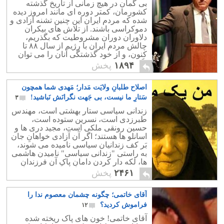
بی گمان در هیچ زمانی از تاریخ گذشته
کشورمان، کمتر دوره ای مانند امروز دیده
شده که مردم ایران این چنین تشنه آزادی و
دموکراسی باشند. از تلاش های بیکران
دلاوران دوران مشروطیت که بگذریم،
چالش مردم ایران با رژیم از سال ۸۸ تا
کنون، و از خود گذشتگی آنان را می توان
یگانه و کم نظیر در تاریخ میهنمان دانست.
۱۸۹۴
پخش
اصلاح طلبانِ ولایَت مَدار؛ مَهدی شما همچون
سَتارِ ما نیست، بی جَهت نگرانَش نَباشید!
۳
زندانی سیاسی ستار بهشتی است، مهندس
طبرزدی است، نسرین ستوده است،
حسین رونقی ملکی است، مجید دری ها و
اسانلو ها هستند؛ اگر آن آزادی خواهانِ جان
بَر کف زندانیان سیاسی نامیده می شوند،
به راستی "زندانی سیاسی" نامیدن هاشمی
ها، لکه دار کردن دامانِ پاکِ آن فرزندانِ
راستین میهن است.
۲۴۶۱
پخش
آقای خاتمی؛ چگونه چشمان معصوم ندا را
فراموش کردید؟
۱۲
آقای خاتمی! خون های پاک ریخته شده