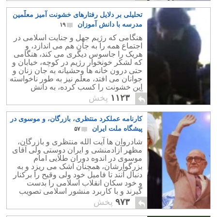
تحلیلی بر دلایل رفتارهای خشونت آمیز معلّمین
مدرسه با دانش آموزان
۱۹
هنگامی که رژیم جهل و جنایت اسلامی در
اجتماع همه را به جان هم می اندازد، و
هریک را جاسوس دیگری می کند، هنگامی
که لشکر خونخوار رژیم در کوچه، خیابان و
حتی درون خانه ها وحشیانه به جان زنان و
جوانان می افتد، معلم نیز به طور ناخواسته
این خشونت را کسب کرده، به دانش
آموزان خود منتقل می سازد.
۱۱۲۳
پخش
کارنامه عملکرد منتظری، بازرگان، و موسوی در
پیشگاه ملت ایران
۵۷
شادروان ها آیت الله منتظری و بازرگان،
مظهر آزادمنشی و ایران دوستی ولی آقای
موسوی در اندوه دوران طلایی امام
بزرگوارشان، همچنان اشک می ریزد و به
دنبال آنند تا فامیل خود ولی وقیح را برکنار
و خود سکان انقلاب اسلامی را بدست
گیرند و با کاربرد منشور اسلامی تصویب
شده در لندن، نظام مقدس اسلامی را
۹۷۳
پخش
حفظ نمایند.