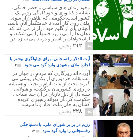
وجود زندان های سیاسی و حصر خانگی،
نشانه دیکتاتوری و خودکامگی رژیم یک
کشور است.حکومتی که ظاهرن از سوی
ملتی روی کار آمده تا خدمتگذار آنان باشد،
آنچنان پای از گلیم خود دراز تر می کند که
دهان ها را می دوزد،قلمها را می شکند، و
آزادیخواهان را اسیر و دربند می سازد. در
چنین کشوری مردم تنها آدمک های
۲۱۲
پخش
متحرکند.
آیت الدلار رفسنجانی، برای چپاولگری بیشتر با
اجازه ملای مشهدی وارد گود می شود
۲
آورده اند روزگاری که مردم در جهان در
مسابقات خردورزی از یکدیگر پیشی می
گیرند، بخت از ملت آرام و نجیب و همیشه
در رؤیای کشورمان برگشت، و هیولایی
سیه دل از دیار تازیان بر آن چند صباحی
حکومت کرد.آن دیوانه زنجیری عربده
کشان به جان ملت افتاد و تا شیشه
عمرش به سنگ نخورده بود، از سلحشوران
۲۲۸
پخش
و بیگناهان بکشت،
رژیم در برابر شورای ملی، با دستپاچگی
رفسنجانی را وارد گود نمود
۱۳