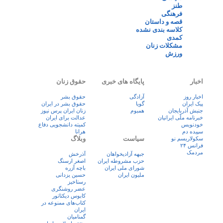
طنز
فرهنگی
قصه و داستان
کلاسه بندی نشده
کمدی
مشکلات زنان
ورزش
اخبار
پایگاه های خبری
حقوق زنان
اخبار روز
آزادگی
حقوق بشر
پيک ايران
گویا
حقوق بشر در ایران
جنبش آذربایجان
همبوم
زنان ايران پرس نيوز
خبرنامه ملّی ایرانیان
عدالت برای ایران
خودنویس
کمیته دانشجویی دفاع
سپیده دم
هرانا
سیاست
وبلاگ
سکولاریسم نو
فرانس ۲۴
مردمک
جبهه آزادیخواهان
آذرخش
حزب مشروطه ایران
اصغر ارسنگ
شورای ملی ایران
باچه آزره
ملیون ایران
حسین یزدانی
رستاخیز
عضر روشنگری
کابوس دیکتاتور
کتاب‌های ممنوعه در
ایران
گمنامیان