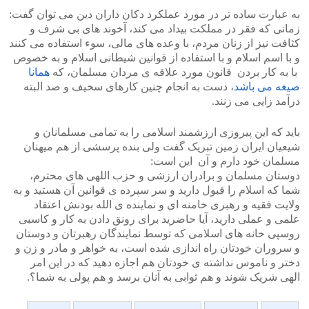
به عبارت ساده تر در مورد عملکرد دکان داران دین می توان گفت:
زمانی که فقر در مملکت بیداد می کند، آخوند های بی شرف و
کثافت نیز از زنان مردم، با وعده های مالی، سوء استفاده می کنند
و با اسم اسلام و با استفاده از قوانین شیطانی اسلام و به خصوص
با به کار بردن قانون مورد علاقه ی مردان مسلمان، که
همانا
صیغه می باشد
، دست به انجام چنین کارهای سخیف و صد البته
درآمد زایی می زنند.
باید که این پیروزی ارزشمند اسلامی را به تمامی مسلمانان و
شیعیان ایران زمین تبریک گفت ولی بنده پرسشی از هم میهنان
مسلمان خود دارم و آن این است:
دوستان مسلمان و برادران ارزشی و حزب اللهی های محترم،
شما که اسلام را قبول دارید و سر سپرده ی قوانین آن هستید و به
ولایت فقیه و رهبری خامنه ای و نماینده ی الله بودنش اعتقاد
علمی و عملی دارید، آیا حاضرید برای رونق دادن به کار و کاسبی
روسپی خانه های اسلامی که توسط نمایندگان رهبرتان و دوستان
و سروران خودتان راه اندازی شده است، به خواهر و مادر و زن و
دختر و ناموس نداشته ی خودتان هم اجازه دهید که در این امر
الهی شریک شوند و هم ثوابی به آنان برسد و هم پولی به شما؟.