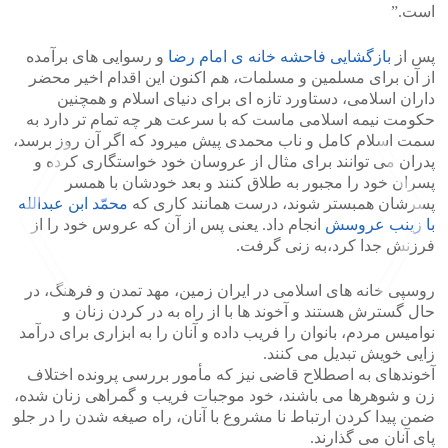
است.”
پس از
بازگشایی فاحشه خانه ی امام رضا
و رسوایی های برآمده
از آن برای مسلمین و مسلمات، هم اکنون این اقدام اخیر محضر
داران اسلامی، دستاورد تازه ای برای دنیای اسلام و همچنین
حکومت نیمه اسلامی ماست که با سرعت هر چه تمام تر دارد به
سمت اسلام کامل و ناب محمدی پیش میرود که اگر آن روز برسد،
پدران می توانند برای مثال از عروسان خود خواستگاری کرده و
پسران خود را مجبور به طلاق کنند و بعد خودشان با همسر
پسرشان همبستر شوند، درست همانند کاری که
محمّد ابن عبدالله
با زینب عروسش
انجام داد. یعنی پس از آن که عروس خود را از
فرزنش جدا کرد،به زنی گرفت.
روسپی خانه های اسلامی در ایران زمین، مهد تمدن و فرهنگ، در
حال گسترش هستند و آخوند ها با از راه به در کردن زنان و
نوامیس مردم، بانوان را فریب داده و آنان را به ابزاری برای درآمد
>
<
زایی خویش تبدیل می کنند.
آخوندهای به اصطلاح قاضی نیز که مأمور بررسی پرونده اختلاف
زن و شوهرها می باشند، خود موجبات فریب و گمراهی زنان شده،
ضمن پیدا کردن ارتباط نا مشروع با آنان، راه صیغه شدن را در جلو
پای آنان می گذارند.