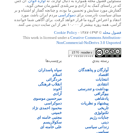
مسئولین فضول محله همواره به دنبال آوازند، نه
آوازه خوان
. آن کس
که در راستای کمک به آزادی و سربلندی کشورمان سخن گوید،
گفتارش مورد ستایش و تحسین ما بوده، و چنانچه گفتار او اشتباه و بر
مبنای سیاست نادرست برای
دموکراسی
مردم ایران باشد، مورد
انتقاد و اعتراض گروه ما قرار خواهد گرفت. برای آگاهی شما خواننده
گرامی، همه روزه بیشتر از ۱۰،۰۰۰ نفر از این سایت دیدن می کنند.
فضول محله
© ۱۳۹۳-۱۳۸۷ -
Cookie Policy
This work is licensed under a
Creative Commons Attribution-
NonCommercial-NoDerivs 3.0 Unported
رسته بندي
برچسب‌ها
آوارگان و پناهندگان
سپاه پاسداران
اقتصاد
اسلام
انتخابات
خردگرائی
انتقادی
انقلاب فرهنگی
بهداشت و تندرستی
آخوند
بیوگرافی
آزادی
پادشاهی
میرحسین موسوی
پیشنهاد و نظریات
دموکراسی
تاریخی
محمود احمدی نژاد
تکنولوژی
خمینی
جنایات رژیم
مجتبی خامنه ای
دینی
سکولاریسم
زندانی سیاسی
علی خامنه ای
سیاسی