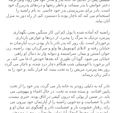
دختر جوانش با پدر میماند، و ناظر رنجها و دردهای پدربزرگ خود
است. نادر برای سرپرستی پدر خود خانمی به نام راضیه را
استخدام می کند که ناچار بوده با دستمزد کم، از راه دور به منزل
آنان بیاید.
راضیه که آماده شده با پول کم این کار سنگین یعنی نگهداری
پیرمرد نزدیک به مرگ را بپذیرد، از دردها و عوارض بارداری
برخوردار است. یک روز که پدر نادر با باز بودن درب آپارتمان به
خیابان رفته و لابلای اتوموبیل ها ولو و سرگردان بود، راضیه، زن
جوان آبستن و بیمار، سراسیمه و دیوانه وار به دنبال او راهی
خیابان می شود. گویا آن طوری که بعدها خودش ادعا می کند، بر
اثر برخورد با اتومبیلی شب هنگام دچار درد شده، و ناچار می گردد
روز بعد پیرمرد مریض را به تخت ببندد که فرار نکند، و خود را به
دکتر زنان برساند.
نادر که به دلیلی زودتر به خانه باز می گردد، پدر خود را از تخت
پایین افتاده، و بسته شده به تخت در حال اغماء و بیهوشی می
یابد. در ضمن از پولی که درون کیفی در اتاق بوده، خبری نیست.
نادر با عصبانیت و تندخویی راضیه را از آپارتمان خود بیرون می
راند. رفتار خشونت بار و عصبانیت نادر و گفتگوی تند میان او و
راضیه در آن محیط کوچک آپارتمان، طبیعتاً بر روی ترمه دختر