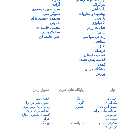
بیوگرافی
آزادی
پادشاهی
میرحسین موسوی
پیشنهاد و نظریات
دموکراسی
تاریخی
محمود احمدی نژاد
تکنولوژی
خمینی
جنایات رژیم
مجتبی خامنه ای
دینی
سکولاریسم
زندانی سیاسی
علی خامنه ای
سیاسی
طنز
فرهنگی
قصه و داستان
کلاسه بندی نشده
کمدی
مشکلات زنان
ورزش
اخبار
پایگاه های خبری
حقوق زنان
اخبار روز
آزادگی
حقوق بشر
پيک ايران
گویا
حقوق بشر در ایران
جنبش آذربایجان
همبوم
زنان ايران پرس نيوز
خبرنامه ملّی ایرانیان
عدالت برای ایران
خودنویس
کمیته دانشجویی دفاع
سپیده دم
هرانا
سیاست
وبلاگ
سکولاریسم نو
فرانس ۲۴