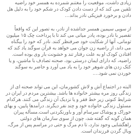
زیادی داشت، موقعیت را مغتنم شمرده به همسر خود راضیه
تلقین می کند که از دست دادن کودک در شکم خود را به دلیل هل
دادن و برخورد فیزیکی نادر بداند…
از سویی سیمین همسر جداشده از نادر، به تصور این که واقعاً
تقصیر با نادر بوده، پادر میانی می کند تا با پرداخت چک ۱۵ میلیون
تومانی، آنها از شکایت خود صرفنظر کنند. نادر که خود را بیگناه
می داند، از راضیه زن جوان می خواهد به قرآن سوگند یاد کند که
افتادن کودک او به علت رفتار تند و خشونت بار وی بوده است.
راضیه، که دارای ایمان درستی بود، صحنه تصادف با ماشین، و یا
کتک زدن های شوهر خود را به یاد می آورد و حاضر به سوگند
خوردن نمی شود….
البته در اجتماع آش و لاش کشورمان، این می تواند صحنه ای از
زندگی روز مره بیشتر خانواده ها باشد. بیشترین مردم در ایران در
شرایط کنونی زیر خط فقر و یا نزدیک آن زندگی می کنند. هرکدام
مسئول زندگی خانواده خود و چند نفر دیگرند. درآمدها پایین، و بهای
خوراک و پوشاک سرسام آور و باورنکردنی است.مسأله پیران
همان گونه که گفته شد، چون از سوی سازمان های دولتی
راهگشایی وجود ندارد، تا دم مرگ و حتی در مراسم پس از مرگ،
وبال گردن فرزندان است.