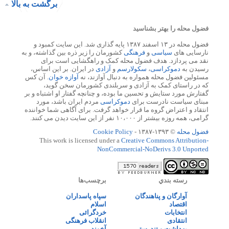
برگشت به بالا
فضول محله را بهتر بشناسید
فضول محله در ۱۳ اسفند ۱۳۸۷ پایه گذاری شد. این سایت کمبود و
نارسایی های
سیاسی
و
فرهنگی
کشورمان را زیر ذره بین گذاشته، و به
نقد می پردازد. هدف فضول محله کمک و راهگشایی است برای
رسیدن به
دموکراسی
،
سکولارسم
و
آزادی
در ایران. بر این اساس،
مسئولین فضول محله همواره به دنبال آوازند، نه
آوازه خوان
. آن کس
که در راستای کمک به آزادی و سربلندی کشورمان سخن گوید،
گفتارش مورد ستایش و تحسین ما بوده، و چنانچه گفتار او اشتباه و بر
مبنای سیاست نادرست برای
دموکراسی
مردم ایران باشد، مورد
انتقاد و اعتراض گروه ما قرار خواهد گرفت. برای آگاهی شما خواننده
گرامی، همه روزه بیشتر از ۱۰،۰۰۰ نفر از این سایت دیدن می کنند.
فضول محله
© ۱۳۹۳-۱۳۸۷ -
Cookie Policy
This work is licensed under a
Creative Commons Attribution-
NonCommercial-NoDerivs 3.0 Unported
رسته بندي
برچسب‌ها
آوارگان و پناهندگان
سپاه پاسداران
اقتصاد
اسلام
انتخابات
خردگرائی
انتقادی
انقلاب فرهنگی
بهداشت و تندرستی
آخوند