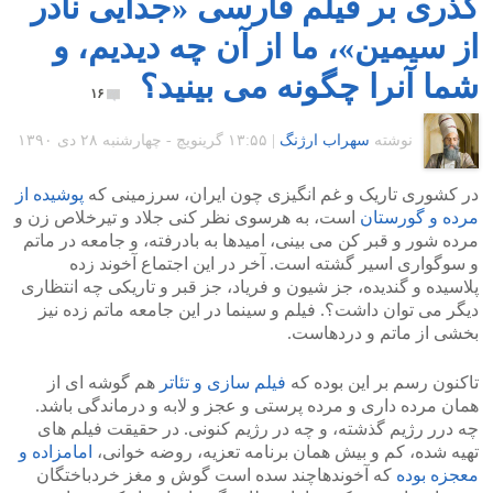
گذری بر فیلم فارسی «جدایی نادر
از سیمین»‍، ما از آن چه دیدیم، و
شما آنرا چگونه می بینید؟
۱۶
نوشته
سهراب ارژنگ
|
۱۳:۵۵ گرينويچ - چهارشنبه ۲۸ دی ۱۳۹۰
در کشوری تاریک و غم انگیزی چون ایران، سرزمینی که
پوشیده از
مرده و گورستان
است، به هرسوی نظر کنی جلاد و تیرخلاص زن و
مرده شور و قبر کن می بینی، امیدها به بادرفته، و جامعه در ماتم
و سوگواری اسیر گشته است. آخر در این اجتماع آخوند زده
پلاسیده و گندیده، جز شیون و فریاد، جز قبر و تاریکی چه انتظاری
دیگر می توان داشت؟. فیلم و سینما در این جامعه ماتم زده نیز
بخشی از ماتم و دردهاست.
تاکنون رسم بر این بوده که
فیلم سازی و تئاتر
هم گوشه ای از
همان مرده داری و مرده پرستی و عجز و لابه و درماندگی باشد.
چه درر رژیم گذشته، و چه در رژیم کنونی. در حقیقت فیلم های
تهیه شده، کم و بیش همان برنامه تعزیه، روضه خوانی،
امامزاده و
معجزه بوده
که آخوندهاچند سده است گوش و مغز خردباختگان