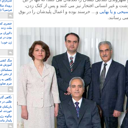
سربازانِ ا
زشت و غیر انسانی افتخار نیز می کنند و پس از کتک زدن،
مَردمی؟ (بَ
سیحی و یا بهایی
و… خرسند بوده و اعمال پلیدشان را در بوق
می رسانند.
خنجری که 
ملت زدند
دلاوران ب
بودن در ت
ژن خوب! ت
سگ کشی، 
آموزش شکن
بیشتر
مسلمانان 
از دختر ام
مسلمان ه
نگاهی به پ
جرم تجاوز
آویز شدند!
نگاهی گذرا
طلبی در ج
بازیکنان ف
خوردند، ام
چگونه رژی
پایدار ماند