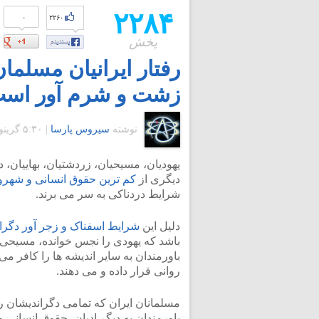
۲۲۸۴
۰
۲۲۶۰
پخش
رفتار ایرانیان مسلمان
زشت و شرم آور اس
نوشته
سیروس پارسا
|
۵:۳۰ گرينويچ - دوشنبه ۱۵ خرداد ۱۳۹۱
یهودیان، مسیحیان، زردشتیان، بهاییان، د
دیگری از
کم ترین حقوق انسانی و شهرو
شرایط دردناکی به سر می برند.
دلیل این
شرایط اسفناک و زجر آور دگرا
باشد که یهودی را نجس خوانده، مسیحی را
باورمندان به سایر اندیشه ها را کافر م
روانی قرار داده و می دهند.
مسلمانان ایران که تمامی دگراندیشان را
باورمندان به دیگر ادیان، حقوق انسانی و 