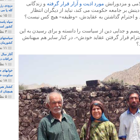
امی و مزدورانش
مورد اذیت و آزار قرار گرفته
و زندگانی
بزودی رژی
ینش بر جامعه حکومت می کند، نباید از دیگران انتظار
کله پا می
۱۵ نظر و ۳۲۷ پخش
رند و احترام گذاشتن به عقایدش، «وظیفه» هیچ کس نیست؟
سپاه پاسد
کشور اس
سم و جدایی دین از سیاست را دانسته و برای رسیدن به این
۳ نظر و ۱۶۲ پخش
رام قرار گرفتن عقاید خودش»، در کنار سایر هم میهنانش
سیاستهای 
کشورمان 
؟
۱۱ نظر و ۳۱۵ پخش
آغاز سال 
خرافات دی
۱ نظر و ۷۴ پخش
خوابهای ط
سکونت خو
۱۸ نظر و ۸۹۷ پخش
کشتار هم م
همچنان ادا
۵ نظر و ۲۵۹ پخش