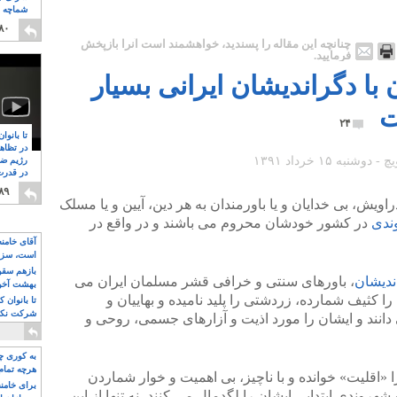
شماچه م
۸
۸۰
چنانچه این مقاله را پسندید، خواهشمند است آنرا بازپخش
فرمایید.
 با دگراندیشان ایرانی بسیار
ت
۲۴
تا بانوا
در تظاه
رژیم ضد
در قدرت
۸
۸۹
راویش، بی خدایان و یا باورمندان به هر دین، آیین و یا مسلک
ندی
در کشور خودشان محروم می باشند و در واقع در
آقای خامن
است، سزا
تواند باشد؟
بازهم سقوط
ندیشان
، باورهای سنتی و خرافی قشر مسلمان ایران می
بهشت آخون
 کثیف شمارده، زردشتی را پلید نامیده و بهاییان و
تا بانوان 
شرکت نکنن
ی دانند و ایشان را مورد اذیت و آزارهای جسمی، روحی و
قدرت باقی
به کوری چش
هرچه تمام
 «اقلیت» خوانده و با ناچیز، بی اهمیت و خوار شماردن
برای خامنه
شهروندی ابتدایی ایشان را لگدمال می کنند، نه تنها از این