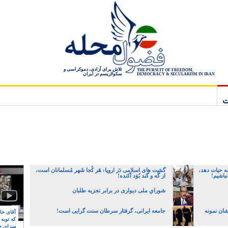
تلاش برای آزادی، دموکراسی و
THE PURSUIT OF FREEDOM,
سکولاریسم در ایران
DEMOCRACY & SECULARISM IN IRAN
ت
ه حیات دهد،
گشت های اسلامی دَر اروپا: هَر کُجا شَهر مُسلمانان است،
نباشیم!
از گُه و گند بُوَد آکنده!
شورایِ ملی دیواری در برابر تجزیه طلبان
شان نمونه
جامعه ایرانی، گرفتار سرطان سنت گرایی است!
آقای خام
که توبه
سزای ج