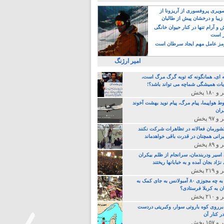
یری پروفسوری از آریزونا از
زیبا و درخشان پیش از طالبان
 آرام تنها در کنار حیوان خانگی
ر است
ز عامل مهم ایجاد سرطان است
امیر ارژنگ
ه ای، همانگونه که توبه گرگ مرگ است،
ات همیشگی شماچه می تواند باشد؟!
ط هواپیما، پیام مرگ، پیام نوید بهشت آخوند
ران
 کشورمان فعالانه در تظاهرات شرکت نکنند
رانی همچنان در قدرت باقی خواهدماند
 اسیر ودربندمان، سرانجام از ظلم بیکران
نژاد بجان آمده و به خبابانها ریختند
خامنه ای، به چه مجوزی ۸۰ آمبولانس به جای کمک به
ن به کربلا فرستادی؟
 برروی کوه باروتی سوار، وکبریتی دردست
ر کنار آن