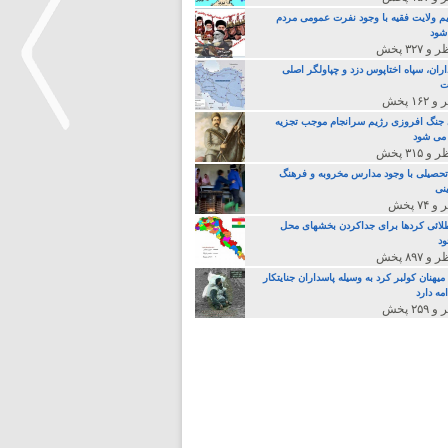
م ولایت فقیه با وجود نفرت عمومی مردم
 شود
اران، سپاه اختاپوس دزد و چپاولگر اصلی
ت
جنگ افروزی رژیم سرانجام موجب تجزیه
می شود
>
تحصیلی با وجود مدارس مخروبه و فرهنگ
نی
لائی کردها برای جداکردن بخشهای محل
د
یهنان کولبر کرد به وسیله پاسداران جنایتکار
مه دارد