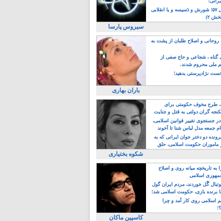
یرانی!
رویداد سال ۵۷؛ شورش و دَسیسه و یا انقلابی
خش ۲)
سیروس پارسا
روحانی و اصلاح طلبان از پشت به
ی گناه ، شجاعی و حاج صفی از
یم ملی محروم شدند.
ست نژادپرستی بدهید!
باران بهاری
طرح مخوف حکومتی برای
جه گران دولتی به قتل و جنایت
در جستجوی تغییر قوانین اسلامی،
ام جمعه مدل لباس شنا تا آخوند
مجنسگرا!
رونده دو دختر جوان ایرانی که به
 ماموران حکومت اسلامی، حلق
شکوه بختیاری
 به تاریخچه میانه روی و اصلاح
مهوری اسلامی
وتبال گًل خوردند، مردم ایران گول
ا برنده بازی، حکومت اسلامی شد!
م اسلامی روی کار آمد و چرا
؟!
کاسپین ماکان