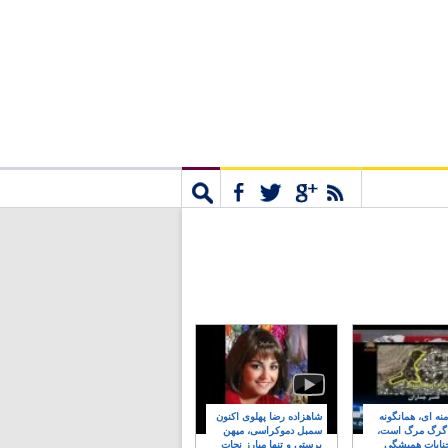
مشترک
جستجو
نه ای، همانگونه
شاهزاده رضا پهلوی اکنون
 گرگ مرگ است،
سمبل دموکراسی، میهن
نایات همیشگی
پرستی و تنها مبارز نجات