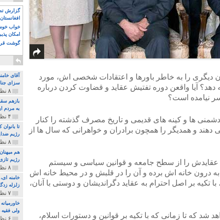
گزارش تصو
افغانستان 
خواب خوش و
امکان پذی
گوشت قرم
ان دیگری را به خاطر باورها و اعتقادات شخصی اش، مورد
آقای خامن
سزای جنای
 دهد؟ آیا واقعن دوره تفتیش عقاید و قضاوت کردن درباره
۸ نظر و ۱۸۰ پخش
 نیامده است؟
بازهم سقو
به مردم ای
۴ نظر و ۹۷ پخش
شمنی ها و کینه های قدیمی و تاریخ مصرف گذشته را کنار
تا بانوان
دهند و همدیگر را همچون برادران و خواهرانی که سال ها از
رژیم ضدای
۸ نظر و ۸۹ پخش
هم میهنان
رژیم تازی 
عقایدش را از سطح جامعه و قوانین سیاسی و سیستم
۸ نظر و ۲۱۹ پخش
 درون خانه اش برده و آن را در قلبش و در محیط خانه اش
 تکیه بر اصل احترام به عقاید دگراندیشان و دوستی با آنان،
زلزله زدگا
۷ نظر و ۲۱۰ پخش
خاورمیانه
ولی فقیه د
 شد که تا زمانی که با تکیه بر قوانین و دستورات اسلام،
۶ نظر و ۱۵۷ پخش