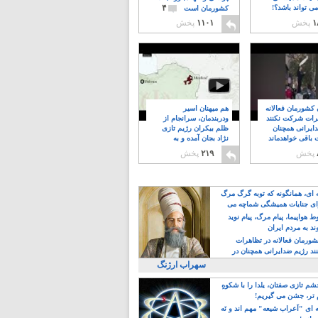
۴
ی تواند باشد؟!
کشورمان است
۱
پخش
۱۱۰۱
پخش
ن کشورمان فعالانه
هم میهنان اسیر
رات شرکت نکنند
ودربندمان، سرانجام از
ایرانی همچنان
ظلم بیکران رژیم تازی
 باقی خواهدماند
نژاد بجان آمده و به
۸
خبابانها ریختند
پخش
۲۱۹
پخش
ه ای، همانگونه که توبه گرگ مرگ
ی جنایات همیشگی شماچه می
!
 هواپیما، پیام مرگ، پیام نوید
د به مردم ایران
کشورمان فعالانه در تظاهرات
د رژیم ضدایرانی همچنان در
 خواهدماند
سهراب ارژنگ
م تازی صفتان، یلدا را با شکوهِ
 تر، جشن می گیریم!
 ای "اَعراب شیعه" مهم اند و نَه